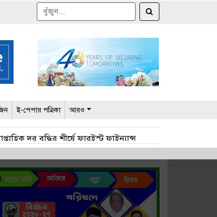
জিন
ই-পেপার পত্রিকা
আরও
াপ্তাহিক দর বৃদ্ধির শীর্ষে ফারইস্ট ফাইন্যান্স
 কমেছে ১৩ খাতে
ে ৭ কোম্পানির এজিএম