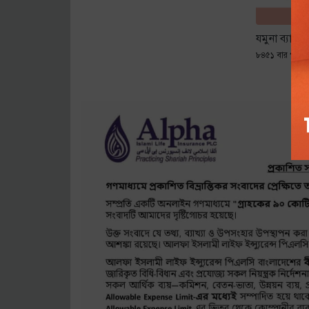
যমুনা ব্যাংক
৮৪৫১ বার পঠিত