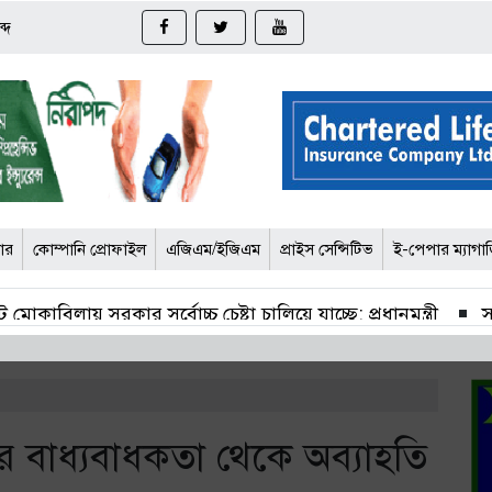
্দ
জার
কোম্পানি প্রোফাইল
এজিএম/ইজিএম
প্রাইস সেন্সিটিভ
ই-পেপার ম্যাগা
 মোকাবিলায় সরকার সর্বোচ্চ চেষ্টা চালিয়ে যাচ্ছে: প্রধানমন্ত্রী
স
সাপ্তাহিক রিটার্নে দর বেড়েছে ৮ খাতে
সাপ্তাহিক রিটার্নে দর
ন্যাশনাল ফিড মিলের দ্বিতীয় প্রান্তিক প্রকাশ
চলতি সপ্তাহ
 বাধ্যবাধকতা থেকে অব্যাহতি
 বাড়াল বাংলাদেশ চা বোর্ড