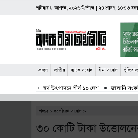
শনিবার
৮ আগস্ট, ২০২৬ খ্রিস্টাব্দ
|
২৪ শ্রাবণ, ১৪৩৩ বঙ্গাব
প্রচ্ছদ
জাতীয়
ব্যাংক সংবাদ
বীমা সংবাদ
পুঁজিবা
স্বর্ণ উৎপাদনে শীর্ষ ১০ দেশ
জ্বালানি সংকট
সাপ্তাহিক লেনদেনের শীর্ষে সুহৃদ ইন্ডাষ্ট্রিজ
প্রচ্ছদ
>
কর্পোরেট সংবাদ
>
২ হাজার কোটি টাকার বেড়েছে বাজার মূলধন
৩০ কোটি টাকা উত্তোলনের
পঞ্চগড়ের ১৯ চা কারখানার অনুমোদনের মেয়াদ