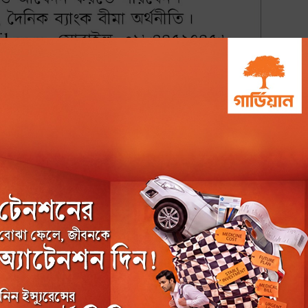
২ কোম্পানির ডিভিডেন্ড ঘোষণা
৭১৬৮ বার পঠিত