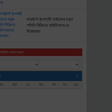
ফারইস্ট ইসলামী লাইফের নতুন
পলিসি বিক্রিতে আইডিআরএর
নিষেধাজ্ঞা
র্কাইভ ক্যালেণ্ডার
‹
›
SU
MO
TU
WE
TH
FR
SA