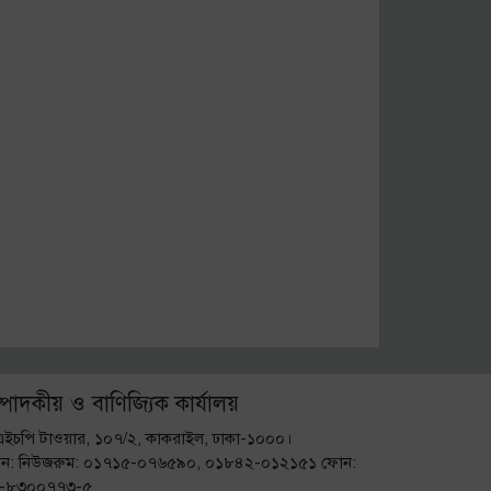
্পাদকীয় ও বাণিজ্যিক কার্যালয়
এইচপি টাওয়ার, ১০৭/২, কাকরাইল, ঢাকা-১০০০।
ন: নিউজরুম: ০১৭১৫-০৭৬৫৯০, ০১৮৪২-০১২১৫১ ফোন:
-৮৩০০৭৭৩-৫