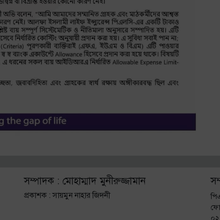
সম্পাদক : মোহাম্মাদ মুনীরুজ্জামান
সম
প্রকাশক : সায়মুন নাহার জিদনী
পি
ফো
০২