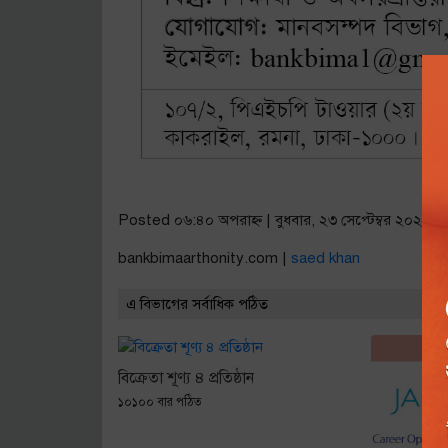
Posted ০৬:৪০ অপরাহ্ণ | বুধবার, ২৩ সেপ্টেম্বর ২০২০
bankbimaarthonity.com |
saed khan
এ বিভাগের সর্বাধিক পঠিত
বিক্রেতা শূণ্য ৪ প্রতিষ্ঠান
১০১০০ বার পঠিত