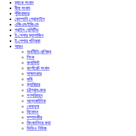
ব্যাংক সংবাদ
বীমা সংবাদ
পুঁজিবাজার
কোম্পানি প্রোফাইল
এজিএম/ইজিএম
প্রাইস সেন্সিটিভ
ই-পেপার ম্যাগাজিন
ই-পেপার পত্রিকা
আরও
অর্থনীতি-বাণিজ্য
লিংক
কলামিস্ট
কর্পোরেট সংবাদ
সাক্ষাৎকার
কৃষি
ক্যারিয়ার
চট্টগ্রাম-বন্দর
গণপরিবহন
আন্তর্জাতিক
খেলাধুলা
বিনোদন
সম্পাদকীয়
কিংবদন্তির কথা
ভিডিও নিউজ