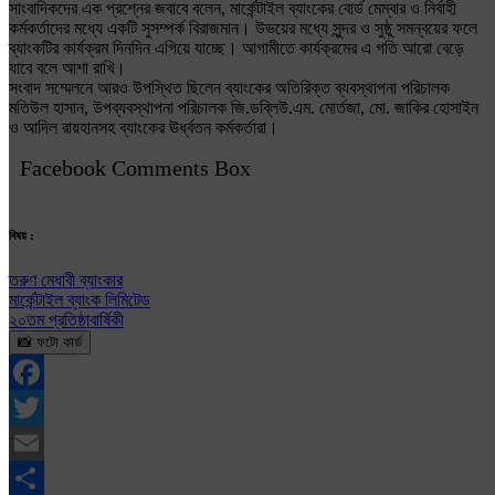
সাংবাদিকদের এক প্রশ্নের জবাবে বলেন, মার্কেন্টাইল ব্যাংকের বোর্ড মেম্বার ও নির্বাহী
কর্মকর্তাদের মধ্যে একটি সুসম্পর্ক বিরাজমান। উভয়ের মধ্যে সুন্দর ও সুষ্ঠু সমন্বয়ের ফলে
ব্যাংকটির কার্যক্রম দিনদিন এগিয়ে যাচ্ছে। আগামীতে কার্যক্রমের এ গতি আরো বেড়ে
যাবে বলে আশা রাখি।
সংবাদ সম্মেলনে আরও উপস্থিত ছিলেন ব্যাংকের অতিরিক্ত ব্যবস্থাপনা পরিচালক
মতিউল হাসান, উপব্যবস্থাপনা পরিচালক জি.ডব্লিউ.এম. মোর্তজা, মো. জাকির হোসাইন
ও আদিল রায়হানসহ ব্যাংকের ঊর্ধ্বতন কর্মকর্তারা।
Facebook Comments Box
বিষয় :
তরুণ মেধাবী ব্যাংকার
মার্কেন্টাইল ব্যাংক লিমিটেড
২০তম প্রতিষ্ঠাবার্ষিকী
📸 ফটো কার্ড
Facebook
Twitter
Email