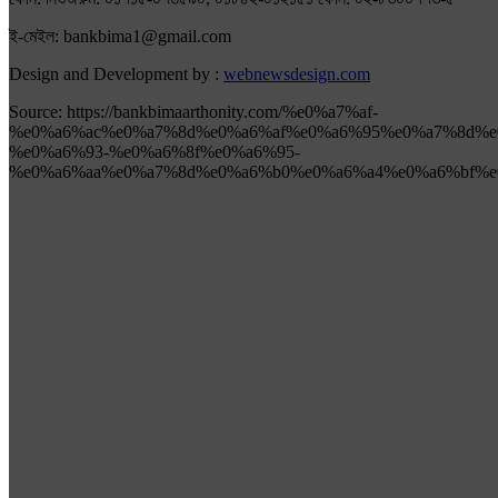
ই-মেইল: bankbima1@gmail.com
Design and Development by :
webnewsdesign.com
Source: https://bankbimaarthonity.com/%e0%a7%af-
%e0%a6%ac%e0%a7%8d%e0%a6%af%e0%a6%95%e0%a7%8d%e
%e0%a6%93-%e0%a6%8f%e0%a6%95-
%e0%a6%aa%e0%a7%8d%e0%a6%b0%e0%a6%a4%e0%a6%bf%e