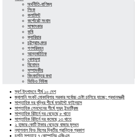
অর্থনীতি-বাণিজ্য
লিংক
কলামিস্ট
কর্পোরেট সংবাদ
সাক্ষাৎকার
কৃষি
ক্যারিয়ার
চট্টগ্রাম-বন্দর
গণপরিবহন
আন্তর্জাতিক
খেলাধুলা
বিনোদন
সম্পাদকীয়
কিংবদন্তির কথা
ভিডিও নিউজ
স্বর্ণ উৎপাদনে শীর্ষ ১০ দেশ
জ্বালানি সংকট মোকাবিলায় সরকার সর্বোচ্চ চেষ্টা চালিয়ে যাচ্ছে: প্রধানমন্ত্রী
সাপ্তাহিক দর বৃদ্ধির শীর্ষে ফারইস্ট ফাইন্যান্স
সাপ্তাহিক লেনদেনের শীর্ষে সুহৃদ ইন্ডাষ্ট্রিজ
সাপ্তাহিক রিটার্নে দর বেড়েছে ৮ খাতে
সাপ্তাহিক রিটার্নে দর কমেছে ১৩ খাতে
২ হাজার কোটি টাকার বেড়েছে বাজার মূলধন
ন্যাশনাল ফিড মিলের দ্বিতীয় প্রান্তিক প্রকাশ
চলতি সপ্তাহে ৭ কোম্পানির এজিএম