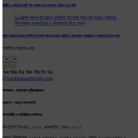
রাষ্ট্রীয় ৬ ব্যাংকের এমডি পদে সরকার দেবে মনোনয়ন, নিয়োগ দেবে পর্ষদ
এক্সিম ব্যাংক টাওয়ারে সম্মিলিত ইসলামী ব্যাংকের প্রধান কার্যালয়: বিলাসবহুল অবকাঠামো ও নিরাপত্তা নিয়ে প্রশ্ন
আর্কাইভ ক্যালেণ্ডার
‹
›
Su
Mo
Tu
We
Th
Fr
Sa
সম্পাদক : মোহাম্মাদ মুনীরুজ্জামান
প্রকাশক : সায়মুন নাহার জিদনী
সম্পাদকীয় ও বাণিজ্যিক কার্যালয়
পিএইচপি টাওয়ার, ১০৭/২, কাকরাইল, ঢাকা-১০০০।
ফোন: নিউজরুম: ০১৭১৫-০৭৬৫৯০, ০১৮৪২-০১২১৫১ ফোন: ০২-৮৩০০৭৭৩-৫