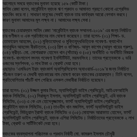
আলোচ্য সময়ে ব্যাংকের মুনাফা হয়েছে ১৫৯ কোটি টাকা।
সাহিদ রেজা বলেন, মার্কেন্টাইল ব্যাংক ঋণ প্রদান ও আমানত গ্রহণে কোনো এগ্রেসিভ
ব্যাংকিং করে না। সাধারণ মানুষের সেবাই ব্যাংক তার কার্যক্রম আরো বেগবান করবে।
কারণ মুনাফা আমাদের মূল লক্ষ্য না। আমাদের লক্ষ্য সেবা।
ব্যাংকের চেয়ারম্যান সাহিদ রেজা ‘মার্কেন্টাইল ব্যাংক সম্মাননা-২০১৯’ এর জন্য নির্বাচিত
চার গুণীজন ও এক প্রতিষ্ঠানের নাম ঘোষণা করেছেন। তারা হলেন- (০১) শিক্ষা- ড.
তোফায়েল আহমেদ, (০২) মুক্তিযোদ্ধা ও মুক্তিযুদ্ধভিত্তিক গবেষণা- ক্যাপ্টেন
সাহাবুদ্দিন আহমেদ বীরউত্তম, (০৩) শিল্প ও বাণিজ্য- আবুল কাশেম (আবুল খায়ের গ্রুপ),
(০৪) ক্রীড়া- মো. মোশাররাফ হোসেন খান (সাঁতার) ও (০৫) অর্থনীতি ও অর্থনীতি বিষয়ক
গবেষণা- বাংলাদেশ মৎস্য গবেষণা ইনস্টিটিউট, ময়মনসিংহ। তাদের প্রত্যেককে ২ ভরি
ওজনের স্বর্ণপদক, ৩ লাখ টাকা ও ক্রেস্ট দেয়া হবে।
এছাড়াও ‘এমবিএল ইয়াং ব্যাংকার্স অ্যাপ্রিসিয়েশন অ্যাওয়ার্ড-২০১৯’র জন্য নির্বাচিত
পাঁচজন তরুণ ও মেধাবী ব্যাংকারের নাম ঘোষণা করেন ব্যাংকের চেয়ারম্যান। তিনি বলেন,
প্রতিযোগিতার পাঁচটি ধাপ পেরিয়ে এসকল মেধাবীরা নির্বাচিত হয়েছেন।
তারা হলেন- (০১) উজ্জল কুমার সিংহ, অ্যাসিস্ট্যান্ট ভাইস প্রেসিডেন্ট, আইএফআইসি
ব্যাংক লিমিটেড, (০২) সিরাজুল ইসলাম, অ্যাসিস্ট্যান্ট ভাইস প্রেসিডেন্ট, এবি ব্যাংক
লিমিটেড, (০৩) এ কে এম হোসেনুজ্জামান, ফার্স্ট অ্যাসিস্ট্যান্ট ভাইস প্রেসিডেন্ট,
মার্কেন্টাইল ব্যাংক লিমিটেড, (০৪) তাওহীদ খান মজলিস, ফার্স্ট অ্যাসিস্ট্যান্ট ভাইস
প্রেসিডেন্ট, মিউচুয়াল ট্রাস্ট ব্যাংক লিমিটেড ও (০৫) মোহাম্মদ আরাফাত হোসেন, ফার্স্ট
অ্যাসিস্ট্যান্ট ভাইস প্রেসিডেন্ট, ব্যাংক এশিয়া লিমিটেড। নির্বাচিতদের প্রত্যেককে ২ লাখ
টাকা, ক্রেস্ট ও সার্টিফিকেট দেয়া হবে।
ব্যাংকের ব্যবস্থাপনা পরিচালক ও প্রধান নির্বাহী মো. কামরুল ইসলাম চৌধুরী