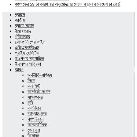
পঞ্চগড়ের ১৯ চা কারখানার অনুমোদনের মেয়াদ বাড়াল বাংলাদেশ চা বোর্ড
প্রচ্ছদ
জাতীয়
ব্যাংক সংবাদ
বীমা সংবাদ
পুঁজিবাজার
কোম্পানি প্রোফাইল
এজিএম/ইজিএম
প্রাইস সেন্সিটিভ
ই-পেপার ম্যাগাজিন
ই-পেপার পত্রিকা
আরও
অর্থনীতি-বাণিজ্য
লিংক
কলামিস্ট
কর্পোরেট সংবাদ
সাক্ষাৎকার
কৃষি
ক্যারিয়ার
চট্টগ্রাম-বন্দর
গণপরিবহন
আন্তর্জাতিক
খেলাধুলা
বিনোদন