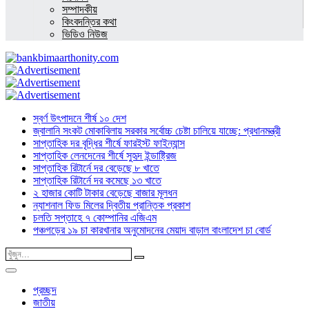
সম্পাদকীয়
কিংবদন্তির কথা
ভিডিও নিউজ
স্বর্ণ উৎপাদনে শীর্ষ ১০ দেশ
জ্বালানি সংকট মোকাবিলায় সরকার সর্বোচ্চ চেষ্টা চালিয়ে যাচ্ছে: প্রধানমন্ত্রী
সাপ্তাহিক দর বৃদ্ধির শীর্ষে ফারইস্ট ফাইন্যান্স
সাপ্তাহিক লেনদেনের শীর্ষে সুহৃদ ইন্ডাষ্ট্রিজ
সাপ্তাহিক রিটার্নে দর বেড়েছে ৮ খাতে
সাপ্তাহিক রিটার্নে দর কমেছে ১৩ খাতে
২ হাজার কোটি টাকার বেড়েছে বাজার মূলধন
ন্যাশনাল ফিড মিলের দ্বিতীয় প্রান্তিক প্রকাশ
চলতি সপ্তাহে ৭ কোম্পানির এজিএম
পঞ্চগড়ের ১৯ চা কারখানার অনুমোদনের মেয়াদ বাড়াল বাংলাদেশ চা বোর্ড
প্রচ্ছদ
জাতীয়