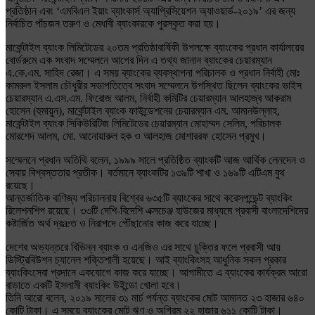
প্রতিষ্ঠান এবং ‘এমবিএল ইয়াং ব্যাংকার্স অ্যাপ্রিসিয়েশন অ্যাওয়ার্ড-২০১৯’ এর জন্য
নির্বাচিত পাঁচজন তরুণ ও মেধাবী ব্যাংকারকে পুরস্কৃত করা হয়।
মার্কেন্টাইল ব্যাংক লিমিটেডের ২০তম প্রতিষ্ঠাবার্ষিকী উপলক্ষে ব্যাংকের প্রধান কার্যালয়ের
বোর্ডরুমে এক সংবাদ সম্মেলনে আগের দিন এ তথ্য জানান ব্যাংকের চেয়ারম্যান
এ.কে.এম. সাহিদ রেজা। এ সময় ব্যাংকের ব্যবস্থাপনা পরিচালক ও প্রধান নির্বাহী মোঃ
কামরুল ইসলাম চৌধুরীর সভাপতিত্বে সংবাদ সম্মেলনে উপস্থিত ছিলেন ব্যাংকের ভাইস
চেয়ারম্যান এ.এস.এম. ফিরোজ আলম, নির্বাহী কমিটির চেয়ারম্যান আলহাজ্ব আকরাম
হোসেন (হুমায়ুন), মার্কেন্টাইল ব্যাংক ফাউন্ডেশনের চেয়ারম্যান এম. আমানউল্লাহ,
মার্কেন্টাইল ব্যাংক সিকিউরিটিজ লিমিটেডের চেয়ারম্যান মোহাম্মদ সেলিম, পরিচালক
মোরশেদ আলম, মো. আনোয়ারুল হক ও আলহাজ মোশাররফ হোসেন প্রমুখ।
সম্মেলনে প্রধান অতিথি বলেন, ১৯৯৯ সালে প্রতিষ্ঠিত ব্যাংকটি আজ আর্থিক লেনদেন ও
সেবায় বিশ্বস্ততার প্রতীক। বর্তমানে ব্যাংকটির ১৩৯টি শাখা ও ১৬৯টি এটিএম বুথ
রয়েছে।
আন্তর্জাতিক বাণিজ্য পরিচালনায় বিশ্বের ৬৩৫টি ব্যাংকের সাথে করেসপন্ডেন্ট ব্যাংকিং
রিলেশনশিপ রয়েছে। ৩৩টি দেশি-বিদেশি এক্সচেঞ্জ হাউজের মাধ্যমে প্রবাসী বাংলাদেশিদের
কষ্টার্জিত অর্থ দ্রæত ও নিরাপদে পৌঁছানোর কাজ করে যাচ্ছে।
দেশের অভ্যন্তরে বিভিন্ন ব্যাংক ও এনজিও এর সাথে চুক্তির ফলে প্রবাসী আয়
ডিস্ট্রিবিউশন চ্যানেল শক্তিশালী হয়েছে। আই ব্যাংকিংসহ আধুনিক সকল প্রকার
ব্যাংকিংসেবা প্রদানে একযোগে কাজ করে যাচ্ছে। আগামীতে এ ব্যাংকের কার্যক্রম আরো
বাড়াতে একটি ইসলামী ব্যাংকিং উইন্ডো খোলা হবে।
তিনি আরো বলেন, ২০১৯ সালের ৩১ মার্চ পর্যন্ত ব্যাংকের মোট আমানত ২৩ হাজার ৬৪০
কোটি টাকা। এ সময়ে ব্যাংকের মোট ঋণ ও অগ্রিম ২২ হাজার ৬১১ কোটি টাকা।