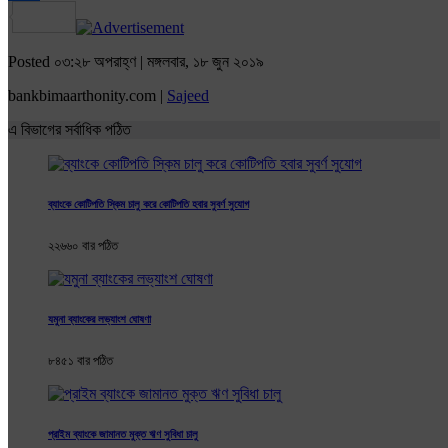
Share
Posted ০৩:২৮ অপরাহ্ণ | মঙ্গলবার, ১৮ জুন ২০১৯
bankbimaarthonity.com |
Sajeed
এ বিভাগের সর্বাধিক পঠিত
ব্যাংকে কোটিপতি স্কিম চালু করে কোটিপতি হবার সুবর্ণ ‍সুযোগ
২২৬৬০ বার পঠিত
যমুনা ব্যাংকের লভ্যাংশ ঘোষণা
৮৪৫১ বার পঠিত
প্রাইম ব্যাংকে জামানত মুক্ত ঋণ সুবিধা চালু