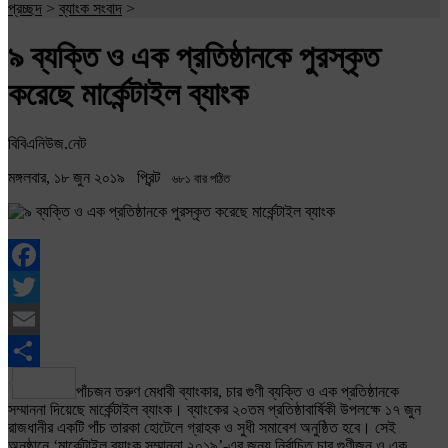
প্রচ্ছদ
>
ব্যাংক সংবাদ
>
৯ ব্যক্তি ও এক প্রতিষ্ঠানকে পুরস্কৃত
করেছে মার্কেন্টাইল ব্যাংক
বিবিএনিউজ.নেট
মঙ্গলবার, ১৮ জুন ২০১৯
প্রিন্ট
৬৮১ বার পঠিত
Facebook
Twitter
Email
Share
পাঁচজন তরুণ মেধাবী ব্যাংকার, চার গুণী ব্যক্তি ও এক প্রতিষ্ঠানকে
সম্মাননা দিয়েছে মার্কেন্টাইল ব্যাংক। ব্যাংকের ২০তম প্রতিষ্ঠাবার্ষিকী উপলক্ষে ১৭ জুন
রাজধানীর একটি পাঁচ তারকা হোটেলে গ্রাহক ও সুধী সমাবেশ অনুষ্ঠিত হবে। সেই
অনুষ্ঠানে ‘মার্কেন্টাইল ব্যাংক সম্মাননা ২০১৯’-এর জন্য নির্বাচিত চার গুণীজন ও এক