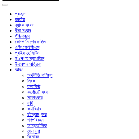
প্রচ্ছদ
জাতীয়
ব্যাংক সংবাদ
বীমা সংবাদ
পুঁজিবাজার
কোম্পানি প্রোফাইল
এজিএম/ইজিএম
প্রাইস সেন্সিটিভ
ই-পেপার ম্যাগাজিন
ই-পেপার পত্রিকা
আরও
অর্থনীতি-বাণিজ্য
লিংক
কলামিস্ট
কর্পোরেট সংবাদ
সাক্ষাৎকার
কৃষি
ক্যারিয়ার
চট্টগ্রাম-বন্দর
গণপরিবহন
আন্তর্জাতিক
খেলাধুলা
বিনোদন