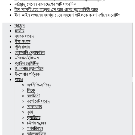
কাঠমান্ডু গেলেন বাংলাদেশের আট সাংবাদিক
বীমা মার্কেটিংয়ের যাদুকর এস আর খানের মৃত্যুবার্ষিকী আজ
বীমা আইন লঙ্ঘনের ব্যাখ্যা চেয়ে স্বদেশ লাইফকে কারণ দর্শানোর নোটিশ
প্রচ্ছদ
জাতীয়
ব্যাংক সংবাদ
বীমা সংবাদ
পুঁজিবাজার
কোম্পানি প্রোফাইল
এজিএম/ইজিএম
প্রাইস সেন্সিটিভ
ই-পেপার ম্যাগাজিন
ই-পেপার পত্রিকা
আরও
অর্থনীতি-বাণিজ্য
লিংক
কলামিস্ট
কর্পোরেট সংবাদ
সাক্ষাৎকার
কৃষি
ক্যারিয়ার
চট্টগ্রাম-বন্দর
গণপরিবহন
আন্তর্জাতিক