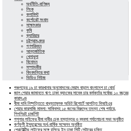
অর্থনীতি-বাণিজ্য
লিংক
কলামিস্ট
কর্পোরেট সংবাদ
সাক্ষাৎকার
কৃষি
ক্যারিয়ার
চট্টগ্রাম-বন্দর
গণপরিবহন
আন্তর্জাতিক
খেলাধুলা
বিনোদন
সম্পাদকীয়
কিংবদন্তির কথা
ভিডিও নিউজ
পঞ্চগড়ের ১৯ চা কারখানার অনুমোদনের মেয়াদ বাড়াল বাংলাদেশ চা বোর্ড
জাল শেয়ার জামানতে ঋণ: ঢাকা ব্যাংকের সাবেক চার কর্মকর্তার সর্বোচ্চ ১০ বছরের
কারাদণ্ড
বীমা দাবি নিষ্পত্তিতে বাধ্যতামূলক অডিট রিপোর্টে আপত্তি বিআইএর
শেয়ার কারসাজি মামলা: সাকিবসহ ১৫ জনের বিরুদ্ধে তদন্ত শেষ পর্যায়ে,
শিগগিরই চার্জশিট
পপুলার লাইফের বীমা দাবীর চেক হস্তান্তর ও ব্যবসা পর্যালোচনা সভা অনুষ্ঠিত
কর্ণফুলী ইন্স্যুরেন্সের অর্ধ-বার্ষিক সম্মেলন অনুষ্ঠিত
প্রোটেক্টিভ লাইফের সঙ্গে হলিডে ইন ঢাকা সিটি সেন্টারের চুক্তি