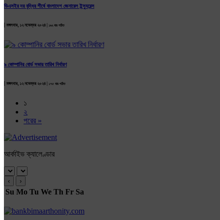
ডিএসইর দর বৃদ্ধির শীর্ষে বাংলাদেশ জেনারেল ইন্স্যুরেন্স
|
মঙ্গলবার, ১২ নভেম্বর ২০২৪ |
১৬২ বার পঠিত
৯ কোম্পানির বোর্ড সভার তারিখ নির্ধারণ
|
মঙ্গলবার, ১২ নভেম্বর ২০২৪ |
১৭৫ বার পঠিত
১
২
পরের »
আর্কাইভ ক্যালেণ্ডার
‹
›
Su
Mo
Tu
We
Th
Fr
Sa