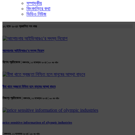
সম্পাদকীয়
কিংবদন্তির কথা
ভিডিও নিউজ
১২ নভে ২০২৪ প্রকাশিত সব খবর
আলোচনায় আইডিআরএ’র সদস্য নিয়োগ
বিশেষ প্রতিবেদক |
মঙ্গলবার, ১২ নভেম্বর ২০২৪ |
৪২৭ বার পঠিত
বীমা খাতে স্বচ্ছতা নিশ্চিত হলে মানুষের আস্থা বাড়বে
নিজস্ব প্রতিবেদক |
মঙ্গলবার, ১২ নভেম্বর ২০২৪ |
২৬৩ বার পঠিত
price sensitive information of olympic industries
|
মঙ্গলবার, ১২ নভেম্বর ২০২৪ |
২৪৩ বার পঠিত