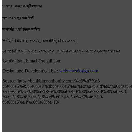
সম্পাদক : মোহাম্মাদ মুনীরুজ্জামান
প্রকাশক : সায়মুন নাহার জিদনী
সম্পাদকীয় ও বাণিজ্যিক কার্যালয়
পিএইচপি টাওয়ার, ১০৭/২, কাকরাইল, ঢাকা-১০০০।
ফোন: নিউজরুম: ০১৭১৫-০৭৬৫৯০, ০১৮৪২-০১২১৫১ ফোন: ০২-৮৩০০৭৭৩-৫
ই-মেইল: bankbima1@gmail.com
Design and Development by :
webnewsdesign.com
Source: https://bankbimaarthonity.com/%e0%a7%af-
%e0%a6%95%e0%a7%8b%e0%a6%ae%e0%a7%8d%e0%a6%aa%e
%e0%a6%ac%e0%a7%8b%e0%a6%b0%e0%a7%8d%e0%a6%a1-
%e0%a6%b8%e0%a6%ad%e0%a6%be%e0%a6%b0-
%e0%a6%a4%e0%a6%be-10/