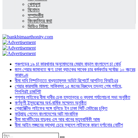
খেলাধুলা
বিনোদন
সম্পাদকীয়
কিংবদন্তির কথা
ভিডিও নিউজ
পঞ্চগড়ের ১৯ চা কারখানার অনুমোদনের মেয়াদ বাড়াল বাংলাদেশ চা বোর্ড
জাল শেয়ার জামানতে ঋণ: ঢাকা ব্যাংকের সাবেক চার কর্মকর্তার সর্বোচ্চ ১০ বছরের
কারাদণ্ড
বীমা দাবি নিষ্পত্তিতে বাধ্যতামূলক অডিট রিপোর্টে আপত্তি বিআইএর
শেয়ার কারসাজি মামলা: সাকিবসহ ১৫ জনের বিরুদ্ধে তদন্ত শেষ পর্যায়ে,
শিগগিরই চার্জশিট
পপুলার লাইফের বীমা দাবীর চেক হস্তান্তর ও ব্যবসা পর্যালোচনা সভা অনুষ্ঠিত
কর্ণফুলী ইন্স্যুরেন্সের অর্ধ-বার্ষিক সম্মেলন অনুষ্ঠিত
প্রোটেক্টিভ লাইফের সঙ্গে হলিডে ইন ঢাকা সিটি সেন্টারের চুক্তি
কাঠমান্ডু গেলেন বাংলাদেশের আট সাংবাদিক
বীমা মার্কেটিংয়ের যাদুকর এস আর খানের মৃত্যুবার্ষিকী আজ
বীমা আইন লঙ্ঘনের ব্যাখ্যা চেয়ে স্বদেশ লাইফকে কারণ দর্শানোর নোটিশ