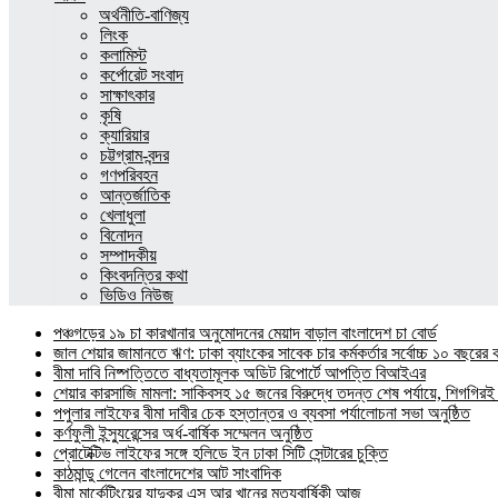
অর্থনীতি-বাণিজ্য
লিংক
কলামিস্ট
কর্পোরেট সংবাদ
সাক্ষাৎকার
কৃষি
ক্যারিয়ার
চট্টগ্রাম-বন্দর
গণপরিবহন
আন্তর্জাতিক
খেলাধুলা
বিনোদন
সম্পাদকীয়
কিংবদন্তির কথা
ভিডিও নিউজ
পঞ্চগড়ের ১৯ চা কারখানার অনুমোদনের মেয়াদ বাড়াল বাংলাদেশ চা বোর্ড
জাল শেয়ার জামানতে ঋণ: ঢাকা ব্যাংকের সাবেক চার কর্মকর্তার সর্বোচ্চ ১০ বছরের 
বীমা দাবি নিষ্পত্তিতে বাধ্যতামূলক অডিট রিপোর্টে আপত্তি বিআইএর
শেয়ার কারসাজি মামলা: সাকিবসহ ১৫ জনের বিরুদ্ধে তদন্ত শেষ পর্যায়ে, শিগগিরই 
পপুলার লাইফের বীমা দাবীর চেক হস্তান্তর ও ব্যবসা পর্যালোচনা সভা অনুষ্ঠিত
কর্ণফুলী ইন্স্যুরেন্সের অর্ধ-বার্ষিক সম্মেলন অনুষ্ঠিত
প্রোটেক্টিভ লাইফের সঙ্গে হলিডে ইন ঢাকা সিটি সেন্টারের চুক্তি
কাঠমান্ডু গেলেন বাংলাদেশের আট সাংবাদিক
বীমা মার্কেটিংয়ের যাদুকর এস আর খানের মৃত্যুবার্ষিকী আজ