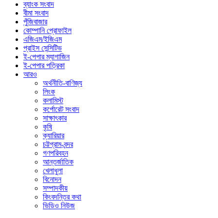
ব্যাংক সংবাদ
বীমা সংবাদ
পুঁজিবাজার
কোম্পানি প্রোফাইল
এজিএম/ইজিএম
প্রাইস সেন্সিটিভ
ই-পেপার ম্যাগাজিন
ই-পেপার পত্রিকা
আরও
অর্থনীতি-বাণিজ্য
লিংক
কলামিস্ট
কর্পোরেট সংবাদ
সাক্ষাৎকার
কৃষি
ক্যারিয়ার
চট্টগ্রাম-বন্দর
গণপরিবহন
আন্তর্জাতিক
খেলাধুলা
বিনোদন
সম্পাদকীয়
কিংবদন্তির কথা
ভিডিও নিউজ