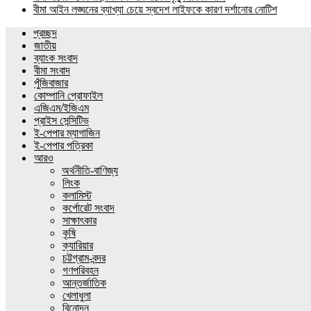
বীমা আইন লঙ্ঘনের ব্যাখ্যা চেয়ে স্বদেশ লাইফকে কারণ দর্শানোর নোটিশ
প্রচ্ছদ
জাতীয়
ব্যাংক সংবাদ
বীমা সংবাদ
পুঁজিবাজার
কোম্পানি প্রোফাইল
এজিএম/ইজিএম
প্রাইস সেন্সিটিভ
ই-পেপার ম্যাগাজিন
ই-পেপার পত্রিকা
আরও
অর্থনীতি-বাণিজ্য
লিংক
কলামিস্ট
কর্পোরেট সংবাদ
সাক্ষাৎকার
কৃষি
ক্যারিয়ার
চট্টগ্রাম-বন্দর
গণপরিবহন
আন্তর্জাতিক
খেলাধুলা
বিনোদন