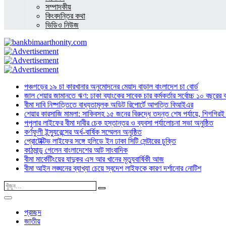
সম্পাদকীয়
কিংবদন্তির কথা
ভিডিও নিউজ
পঞ্চগড়ের ১৯ চা কারখানার অনুমোদনের মেয়াদ বাড়াল বাংলাদেশ চা বোর্ড
জাল শেয়ার জামানতে ঋণ: ঢাকা ব্যাংকের সাবেক চার কর্মকর্তার সর্বোচ্চ ১০ বছরের 
বীমা দাবি নিষ্পত্তিতে বাধ্যতামূলক অডিট রিপোর্টে আপত্তি বিআইএর
শেয়ার কারসাজি মামলা: সাকিবসহ ১৫ জনের বিরুদ্ধে তদন্ত শেষ পর্যায়ে, শিগগিরই 
পপুলার লাইফের বীমা দাবীর চেক হস্তান্তর ও ব্যবসা পর্যালোচনা সভা অনুষ্ঠিত
কর্ণফুলী ইন্স্যুরেন্সের অর্ধ-বার্ষিক সম্মেলন অনুষ্ঠিত
প্রোটেক্টিভ লাইফের সঙ্গে হলিডে ইন ঢাকা সিটি সেন্টারের চুক্তি
কাঠমান্ডু গেলেন বাংলাদেশের আট সাংবাদিক
বীমা মার্কেটিংয়ের যাদুকর এস আর খানের মৃত্যুবার্ষিকী আজ
বীমা আইন লঙ্ঘনের ব্যাখ্যা চেয়ে স্বদেশ লাইফকে কারণ দর্শানোর নোটিশ
প্রচ্ছদ
জাতীয়