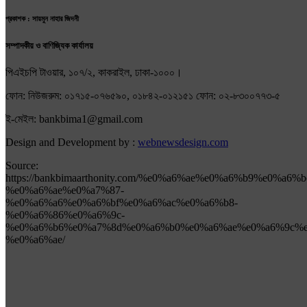
প্রকাশক : সায়মুন নাহার জিদনী
সম্পাদকীয় ও বাণিজ্যিক কার্যালয়
পিএইচপি টাওয়ার, ১০৭/২, কাকরাইল, ঢাকা-১০০০।
ফোন: নিউজরুম: ০১৭১৫-০৭৬৫৯০, ০১৮৪২-০১২১৫১ ফোন: ০২-৮৩০০৭৭৩-৫
ই-মেইল: bankbima1@gmail.com
Design and Development by :
webnewsdesign.com
Source:
https://bankbimaarthonity.com/%e0%a6%ae%e0%a6%b9%e0%a6%
%e0%a6%ae%e0%a7%87-
%e0%a6%a6%e0%a6%bf%e0%a6%ac%e0%a6%b8-
%e0%a6%86%e0%a6%9c-
%e0%a6%b6%e0%a7%8d%e0%a6%b0%e0%a6%ae%e0%a6%9c%e
%e0%a6%ae/