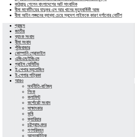
কাঠমান্ডু গেলেন বাংলাদেশের আট সাংবাদিক
বীমা মার্কেটিংয়ের যাদুকর এস আর খানের মৃত্যুবার্ষিকী আজ
বীমা আইন লঙ্ঘনের ব্যাখ্যা চেয়ে স্বদেশ লাইফকে কারণ দর্শানোর নোটিশ
প্রচ্ছদ
জাতীয়
ব্যাংক সংবাদ
বীমা সংবাদ
পুঁজিবাজার
কোম্পানি প্রোফাইল
এজিএম/ইজিএম
প্রাইস সেন্সিটিভ
ই-পেপার ম্যাগাজিন
ই-পেপার পত্রিকা
আরও
অর্থনীতি-বাণিজ্য
লিংক
কলামিস্ট
কর্পোরেট সংবাদ
সাক্ষাৎকার
কৃষি
ক্যারিয়ার
চট্টগ্রাম-বন্দর
গণপরিবহন
আন্তর্জাতিক