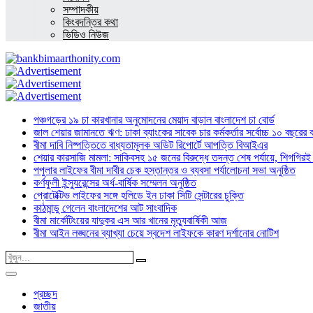
সম্পাদকীয়
কিংবদন্তির কথা
ভিডিও নিউজ
পঞ্চগড়ের ১৯ চা কারখানার অনুমোদনের মেয়াদ বাড়াল বাংলাদেশ চা বোর্ড
জাল শেয়ার জামানতে ঋণ: ঢাকা ব্যাংকের সাবেক চার কর্মকর্তার সর্বোচ্চ ১০ বছরের 
বীমা দাবি নিষ্পত্তিতে বাধ্যতামূলক অডিট রিপোর্টে আপত্তি বিআইএর
শেয়ার কারসাজি মামলা: সাকিবসহ ১৫ জনের বিরুদ্ধে তদন্ত শেষ পর্যায়ে, শিগগিরই 
পপুলার লাইফের বীমা দাবীর চেক হস্তান্তর ও ব্যবসা পর্যালোচনা সভা অনুষ্ঠিত
কর্ণফুলী ইন্স্যুরেন্সের অর্ধ-বার্ষিক সম্মেলন অনুষ্ঠিত
প্রোটেক্টিভ লাইফের সঙ্গে হলিডে ইন ঢাকা সিটি সেন্টারের চুক্তি
কাঠমান্ডু গেলেন বাংলাদেশের আট সাংবাদিক
বীমা মার্কেটিংয়ের যাদুকর এস আর খানের মৃত্যুবার্ষিকী আজ
বীমা আইন লঙ্ঘনের ব্যাখ্যা চেয়ে স্বদেশ লাইফকে কারণ দর্শানোর নোটিশ
প্রচ্ছদ
জাতীয়