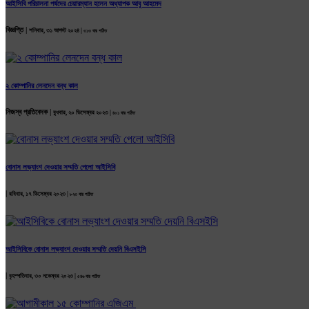
আইসিবি পরিচালনা পর্ষদের চেয়ারম্যান হলেন অধ্যাপক আবু আহমেদ
বিজ্ঞপ্তি |
শনিবার, ৩১ আগস্ট ২০২৪ |
৩১৩ বার পঠিত
২ কোম্পানির লেনদেন বন্ধ কাল
নিজস্ব প্রতিবেদক |
বুধবার, ২০ ডিসেম্বর ২০২৩ |
৪০১ বার পঠিত
বোনাস লভ্যাংশ দেওয়ার সম্মতি পেলো আইসিবি
|
রবিবার, ১৭ ডিসেম্বর ২০২৩ |
৮২৩ বার পঠিত
আইসিবিকে বোনাস লভ্যাংশ দেওয়ার সম্মতি দেয়নি বিএসইসি
|
বৃহস্পতিবার, ৩০ নভেম্বর ২০২৩ |
৫৪৬ বার পঠিত