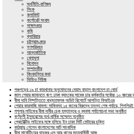
অর্থনীতি-বাণিজ্য
লিংক
কলামিস্ট
কর্পোরেট সংবাদ
সাক্ষাৎকার
কৃষি
ক্যারিয়ার
চট্টগ্রাম-বন্দর
গণপরিবহন
আন্তর্জাতিক
খেলাধুলা
বিনোদন
সম্পাদকীয়
কিংবদন্তির কথা
ভিডিও নিউজ
পঞ্চগড়ের ১৯ চা কারখানার অনুমোদনের মেয়াদ বাড়াল বাংলাদেশ চা বোর্ড
জাল শেয়ার জামানতে ঋণ: ঢাকা ব্যাংকের সাবেক চার কর্মকর্তার সর্বোচ্চ ১০ বছরের 
বীমা দাবি নিষ্পত্তিতে বাধ্যতামূলক অডিট রিপোর্টে আপত্তি বিআইএর
শেয়ার কারসাজি মামলা: সাকিবসহ ১৫ জনের বিরুদ্ধে তদন্ত শেষ পর্যায়ে, শিগগিরই 
পপুলার লাইফের বীমা দাবীর চেক হস্তান্তর ও ব্যবসা পর্যালোচনা সভা অনুষ্ঠিত
কর্ণফুলী ইন্স্যুরেন্সের অর্ধ-বার্ষিক সম্মেলন অনুষ্ঠিত
প্রোটেক্টিভ লাইফের সঙ্গে হলিডে ইন ঢাকা সিটি সেন্টারের চুক্তি
কাঠমান্ডু গেলেন বাংলাদেশের আট সাংবাদিক
বীমা মার্কেটিংয়ের যাদুকর এস আর খানের মৃত্যুবার্ষিকী আজ