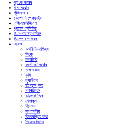
ব্যাংক সংবাদ
বীমা সংবাদ
পুঁজিবাজার
কোম্পানি প্রোফাইল
এজিএম/ইজিএম
প্রাইস সেন্সিটিভ
ই-পেপার ম্যাগাজিন
ই-পেপার পত্রিকা
আরও
অর্থনীতি-বাণিজ্য
লিংক
কলামিস্ট
কর্পোরেট সংবাদ
সাক্ষাৎকার
কৃষি
ক্যারিয়ার
চট্টগ্রাম-বন্দর
গণপরিবহন
আন্তর্জাতিক
খেলাধুলা
বিনোদন
সম্পাদকীয়
কিংবদন্তির কথা
ভিডিও নিউজ