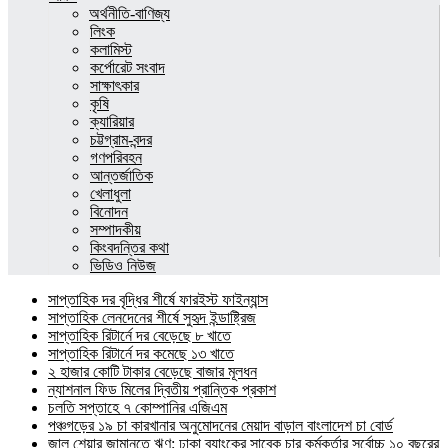
অর্থনীতি-বাণিজ্য
লিংক
কলামিস্ট
কর্পোরেট সংবাদ
সাক্ষাৎকার
কৃষি
ক্যারিয়ার
চট্টগ্রাম-বন্দর
গণপরিবহন
আন্তর্জাতিক
খেলাধুলা
বিনোদন
সম্পাদকীয়
কিংবদন্তির কথা
ভিডিও নিউজ
সাপ্তাহিক দর বৃদ্ধির শীর্ষে ফারইস্ট ফাইন্যান্স
সাপ্তাহিক লেনদেনের শীর্ষে সুহৃদ ইন্ডাষ্ট্রিজ
সাপ্তাহিক রিটার্নে দর বেড়েছে ৮ খাতে
সাপ্তাহিক রিটার্নে দর কমেছে ১৩ খাতে
২ হাজার কোটি টাকার বেড়েছে বাজার মূলধন
ন্যাশনাল ফিড মিলের দ্বিতীয় প্রান্তিক প্রকাশ
চলতি সপ্তাহে ৭ কোম্পানির এজিএম
পঞ্চগড়ের ১৯ চা কারখানার অনুমোদনের মেয়াদ বাড়াল বাংলাদেশ চা বোর্ড
জাল শেয়ার জামানতে ঋণ: ঢাকা ব্যাংকের সাবেক চার কর্মকর্তার সর্বোচ্চ ১০ বছরের