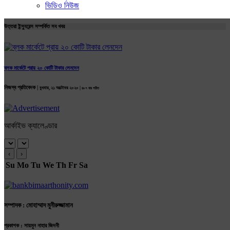
ভিডিও নিউজ
উত্তরা ইন্স্যুরেন্স সম্পর্কিত সব খবর
ব্লক মার্কেটে প্রায় ২০ কোটি টাকার লেনদেন
নিজস্ব প্রতিবেদক |
বুধবার, ২১ অক্টোবর ২০২০ |
৪৮৭ বার পঠিত
আর্কাইভ ক্যালেণ্ডার
‹
›
Su
Mo
Tu
We
Th
Fr
Sa
সম্পাদক : মোহাম্মাদ মুনীরুজ্জামান
প্রকাশক : সায়মুন নাহার জিদনী