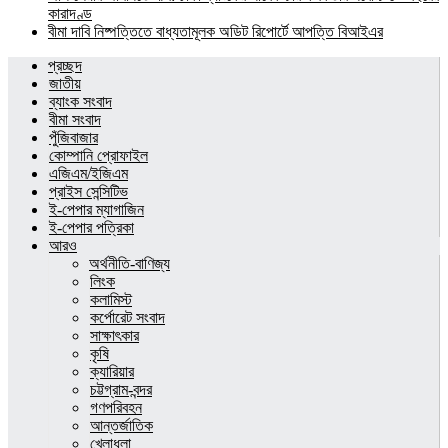
কারাদণ্ড
বীমা দাবি নিষ্পত্তিতে বাধ্যতামূলক অডিট রিপোর্টে আপত্তি বিআইএর
প্রচ্ছদ
জাতীয়
ব্যাংক সংবাদ
বীমা সংবাদ
পুঁজিবাজার
কোম্পানি প্রোফাইল
এজিএম/ইজিএম
প্রাইস সেন্সিটিভ
ই-পেপার ম্যাগাজিন
ই-পেপার পত্রিকা
আরও
অর্থনীতি-বাণিজ্য
লিংক
কলামিস্ট
কর্পোরেট সংবাদ
সাক্ষাৎকার
কৃষি
ক্যারিয়ার
চট্টগ্রাম-বন্দর
গণপরিবহন
আন্তর্জাতিক
খেলাধুলা