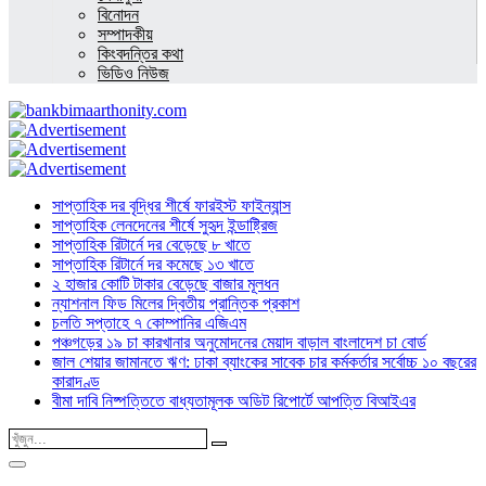
বিনোদন
সম্পাদকীয়
কিংবদন্তির কথা
ভিডিও নিউজ
সাপ্তাহিক দর বৃদ্ধির শীর্ষে ফারইস্ট ফাইন্যান্স
সাপ্তাহিক লেনদেনের শীর্ষে সুহৃদ ইন্ডাষ্ট্রিজ
সাপ্তাহিক রিটার্নে দর বেড়েছে ৮ খাতে
সাপ্তাহিক রিটার্নে দর কমেছে ১৩ খাতে
২ হাজার কোটি টাকার বেড়েছে বাজার মূলধন
ন্যাশনাল ফিড মিলের দ্বিতীয় প্রান্তিক প্রকাশ
চলতি সপ্তাহে ৭ কোম্পানির এজিএম
পঞ্চগড়ের ১৯ চা কারখানার অনুমোদনের মেয়াদ বাড়াল বাংলাদেশ চা বোর্ড
জাল শেয়ার জামানতে ঋণ: ঢাকা ব্যাংকের সাবেক চার কর্মকর্তার সর্বোচ্চ ১০ বছরের
কারাদণ্ড
বীমা দাবি নিষ্পত্তিতে বাধ্যতামূলক অডিট রিপোর্টে আপত্তি বিআইএর