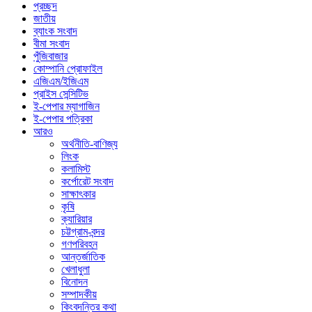
প্রচ্ছদ
জাতীয়
ব্যাংক সংবাদ
বীমা সংবাদ
পুঁজিবাজার
কোম্পানি প্রোফাইল
এজিএম/ইজিএম
প্রাইস সেন্সিটিভ
ই-পেপার ম্যাগাজিন
ই-পেপার পত্রিকা
আরও
অর্থনীতি-বাণিজ্য
লিংক
কলামিস্ট
কর্পোরেট সংবাদ
সাক্ষাৎকার
কৃষি
ক্যারিয়ার
চট্টগ্রাম-বন্দর
গণপরিবহন
আন্তর্জাতিক
খেলাধুলা
বিনোদন
সম্পাদকীয়
কিংবদন্তির কথা