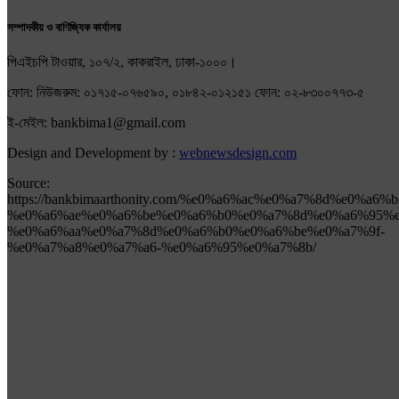
সম্পাদকীয় ও বাণিজ্যিক কার্যালয়
পিএইচপি টাওয়ার, ১০৭/২, কাকরাইল, ঢাকা-১০০০।
ফোন: নিউজরুম: ০১৭১৫-০৭৬৫৯০, ০১৮৪২-০১২১৫১ ফোন: ০২-৮৩০০৭৭৩-৫
ই-মেইল: bankbima1@gmail.com
Design and Development by :
webnewsdesign.com
Source:
https://bankbimaarthonity.com/%e0%a6%ac%e0%a7%8d%e0%a6
%e0%a6%ae%e0%a6%be%e0%a6%b0%e0%a7%8d%e0%a6%95%e
%e0%a6%aa%e0%a7%8d%e0%a6%b0%e0%a6%be%e0%a7%9f-
%e0%a7%a8%e0%a7%a6-%e0%a6%95%e0%a7%8b/