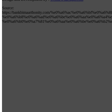
Source:
https://bankbimaarthonity.com/%e0%a6%ac%e0%a6%bf%e0
%e0%a6%b8%e0%a6%ad%e0%a6%be%e0%a6%aa%e0%a6%a4%e
%e0%a6%b0%e0%a7%81%e0%a6%aa%e0%a6%be%e0%a6%b2%e