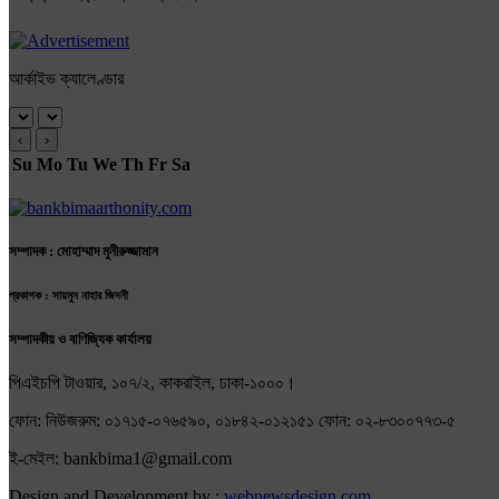
আর্কাইভ ক্যালেণ্ডার
‹
›
Su
Mo
Tu
We
Th
Fr
Sa
সম্পাদক : মোহাম্মাদ মুনীরুজ্জামান
প্রকাশক : সায়মুন নাহার জিদনী
সম্পাদকীয় ও বাণিজ্যিক কার্যালয়
পিএইচপি টাওয়ার, ১০৭/২, কাকরাইল, ঢাকা-১০০০।
ফোন: নিউজরুম: ০১৭১৫-০৭৬৫৯০, ০১৮৪২-০১২১৫১ ফোন: ০২-৮৩০০৭৭৩-৫
ই-মেইল: bankbima1@gmail.com
Design and Development by :
webnewsdesign.com