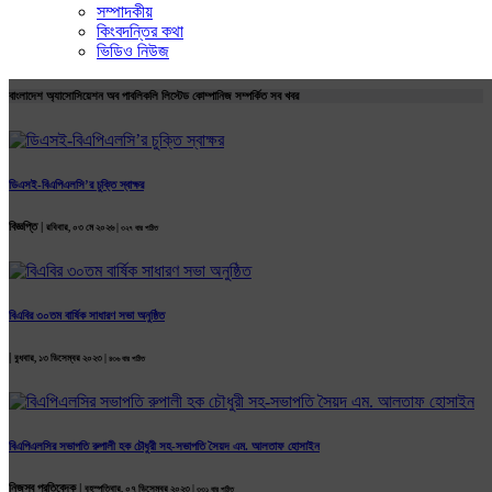
সম্পাদকীয়
কিংবদন্তির কথা
ভিডিও নিউজ
বাংলাদেশ অ্যাসোসিয়েশন অব পাবলিকলি লিস্টেড কোম্পানিজ সম্পর্কিত সব খবর
ডিএসই-বিএপিএলসি’র চুক্তি স্বাক্ষর
বিজ্ঞপ্তি |
রবিবার, ০৩ মে ২০২৬ |
৩২৭ বার পঠিত
বিএবির ৩০তম বার্ষিক সাধারণ সভা অনুষ্ঠিত
|
বুধবার, ১৩ ডিসেম্বর ২০২৩ |
৪৩৬ বার পঠিত
বিএপিএলসির সভাপতি রুপালী হক চৌধুরী সহ-সভাপতি সৈয়দ এম. আলতাফ হোসাইন
নিজস্ব প্রতিবেদক |
বৃহস্পতিবার, ০৭ ডিসেম্বর ২০২৩ |
৩৩১ বার পঠিত