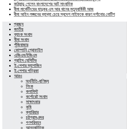
কাঠমান্ডু গেলেন বাংলাদেশের আট সাংবাদিক
বীমা মার্কেটিংয়ের যাদুকর এস আর খানের মৃত্যুবার্ষিকী আজ
বীমা আইন লঙ্ঘনের ব্যাখ্যা চেয়ে স্বদেশ লাইফকে কারণ দর্শানোর নোটিশ
প্রচ্ছদ
জাতীয়
ব্যাংক সংবাদ
বীমা সংবাদ
পুঁজিবাজার
কোম্পানি প্রোফাইল
এজিএম/ইজিএম
প্রাইস সেন্সিটিভ
ই-পেপার ম্যাগাজিন
ই-পেপার পত্রিকা
আরও
অর্থনীতি-বাণিজ্য
লিংক
কলামিস্ট
কর্পোরেট সংবাদ
সাক্ষাৎকার
কৃষি
ক্যারিয়ার
চট্টগ্রাম-বন্দর
গণপরিবহন
আন্তর্জাতিক