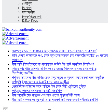
খেলাধুলা
বিনোদন
সম্পাদকীয়
কিংবদন্তির কথা
ভিডিও নিউজ
পঞ্চগড়ের ১৯ চা কারখানার অনুমোদনের মেয়াদ বাড়াল বাংলাদেশ চা বোর্ড
জাল শেয়ার জামানতে ঋণ: ঢাকা ব্যাংকের সাবেক চার কর্মকর্তার সর্বোচ্চ ১০ বছরের
কারাদণ্ড
বীমা দাবি নিষ্পত্তিতে বাধ্যতামূলক অডিট রিপোর্টে আপত্তি বিআইএর
শেয়ার কারসাজি মামলা: সাকিবসহ ১৫ জনের বিরুদ্ধে তদন্ত শেষ পর্যায়ে,
শিগগিরই চার্জশিট
পপুলার লাইফের বীমা দাবীর চেক হস্তান্তর ও ব্যবসা পর্যালোচনা সভা অনুষ্ঠিত
কর্ণফুলী ইন্স্যুরেন্সের অর্ধ-বার্ষিক সম্মেলন অনুষ্ঠিত
প্রোটেক্টিভ লাইফের সঙ্গে হলিডে ইন ঢাকা সিটি সেন্টারের চুক্তি
কাঠমান্ডু গেলেন বাংলাদেশের আট সাংবাদিক
বীমা মার্কেটিংয়ের যাদুকর এস আর খানের মৃত্যুবার্ষিকী আজ
বীমা আইন লঙ্ঘনের ব্যাখ্যা চেয়ে স্বদেশ লাইফকে কারণ দর্শানোর নোটিশ