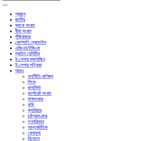
প্রচ্ছদ
জাতীয়
ব্যাংক সংবাদ
বীমা সংবাদ
পুঁজিবাজার
কোম্পানি প্রোফাইল
এজিএম/ইজিএম
প্রাইস সেন্সিটিভ
ই-পেপার ম্যাগাজিন
ই-পেপার পত্রিকা
আরও
অর্থনীতি-বাণিজ্য
লিংক
কলামিস্ট
কর্পোরেট সংবাদ
সাক্ষাৎকার
কৃষি
ক্যারিয়ার
চট্টগ্রাম-বন্দর
গণপরিবহন
আন্তর্জাতিক
খেলাধুলা
বিনোদন