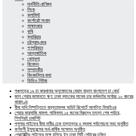
অর্থনীতি-বাণিজ্য
লিংক
কলামিস্ট
কর্পোরেট সংবাদ
সাক্ষাৎকার
কৃষি
ক্যারিয়ার
চট্টগ্রাম-বন্দর
গণপরিবহন
আন্তর্জাতিক
খেলাধুলা
বিনোদন
সম্পাদকীয়
কিংবদন্তির কথা
ভিডিও নিউজ
পঞ্চগড়ের ১৯ চা কারখানার অনুমোদনের মেয়াদ বাড়াল বাংলাদেশ চা বোর্ড
জাল শেয়ার জামানতে ঋণ: ঢাকা ব্যাংকের সাবেক চার কর্মকর্তার সর্বোচ্চ ১০ বছরের
কারাদণ্ড
বীমা দাবি নিষ্পত্তিতে বাধ্যতামূলক অডিট রিপোর্টে আপত্তি বিআইএর
শেয়ার কারসাজি মামলা: সাকিবসহ ১৫ জনের বিরুদ্ধে তদন্ত শেষ পর্যায়ে,
শিগগিরই চার্জশিট
পপুলার লাইফের বীমা দাবীর চেক হস্তান্তর ও ব্যবসা পর্যালোচনা সভা অনুষ্ঠিত
কর্ণফুলী ইন্স্যুরেন্সের অর্ধ-বার্ষিক সম্মেলন অনুষ্ঠিত
প্রোটেক্টিভ লাইফের সঙ্গে হলিডে ইন ঢাকা সিটি সেন্টারের চুক্তি