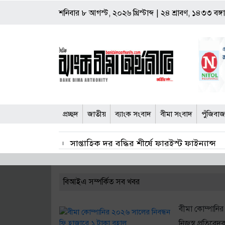
শনিবার
৮ আগস্ট, ২০২৬ খ্রিস্টাব্দ
|
২৪ শ্রাবণ, ১৪৩৩ বঙ্গাব
প্রচ্ছদ
জাতীয়
ব্যাংক সংবাদ
বীমা সংবাদ
পুঁজিবা
সাপ্তাহিক দর বৃদ্ধির শীর্ষে ফারইস্ট ফাইন্যান্স
সাপ্তাহিক রিটার্নে দর কমেছে ১৩ খাতে
২
বিআইএ সম্পর্কিত সব খবর
চলতি সপ্তাহে ৭ কোম্পানির এজিএম
পঞ্
জাল শেয়ার জামানতে ঋণ: ঢাকা ব্যাংকের সাবেক 
বীমা কোম্পানির
নিজস্ব প্রতিবেদ