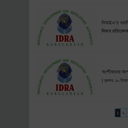
বিআইএ’র ওয়ার্
নিজস্ব প্রতিবেদ
অংশীজনের আপত্
|
বুধবার, ১০ ডিসে
১
২