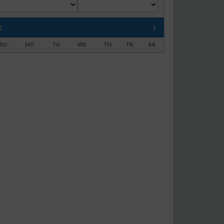
‹
›
SU
MO
TU
WE
TH
FR
SA