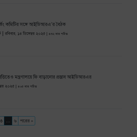
কিং কমিটির সঙ্গে আইডিআরএ’র বৈঠক
ক |
রবিবার, ১৪ ডিসেম্বর ২০২৫ |
৪৩২ বার পঠিত
তিতেও মন্ত্রণালয়ে ফি বাড়ানোর প্রস্তাব আইডিআরএর
ম্বর ২০২৫ |
৪০৫ বার পঠিত
৩
…
৬
পরের »