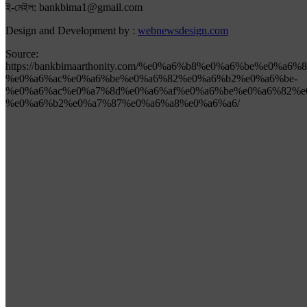
ই-মেইল: bankbima1@gmail.com
Design and Development by :
webnewsdesign.com
Source:
https://bankbimaarthonity.com/%e0%a6%b8%e0%a6%be%e0%a6
%e0%a6%ac%e0%a6%be%e0%a6%82%e0%a6%b2%e0%a6%be-
%e0%a6%ac%e0%a7%8d%e0%a6%af%e0%a6%be%e0%a6%82%e
%e0%a6%b2%e0%a7%87%e0%a6%a8%e0%a6%a6/