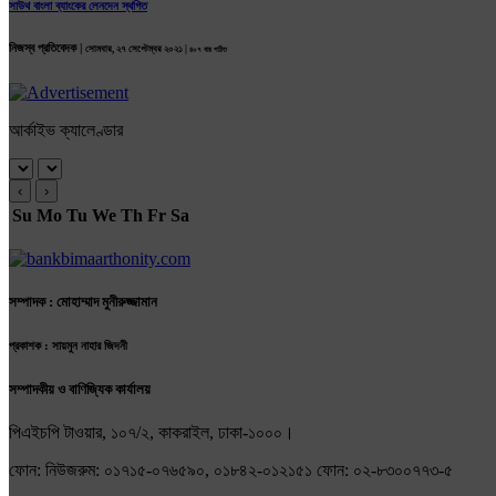
সাউথ বাংলা ব্যাংকের লেনদেন স্থগিত
নিজস্ব প্রতিবেদক |
সোমবার, ২৭ সেপ্টেম্বর ২০২১ |
৪০৭ বার পঠিত
আর্কাইভ ক্যালেণ্ডার
‹
›
Su
Mo
Tu
We
Th
Fr
Sa
সম্পাদক : মোহাম্মাদ মুনীরুজ্জামান
প্রকাশক : সায়মুন নাহার জিদনী
সম্পাদকীয় ও বাণিজ্যিক কার্যালয়
পিএইচপি টাওয়ার, ১০৭/২, কাকরাইল, ঢাকা-১০০০।
ফোন: নিউজরুম: ০১৭১৫-০৭৬৫৯০, ০১৮৪২-০১২১৫১ ফোন: ০২-৮৩০০৭৭৩-৫