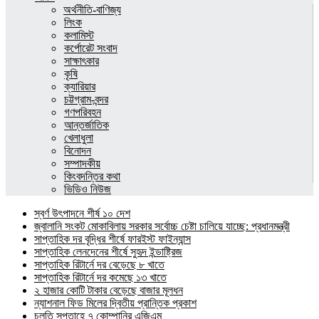
অর্থনীতি-বাণিজ্য
লিংক
কলামিস্ট
কর্পোরেট সংবাদ
সাক্ষাৎকার
কৃষি
ক্যারিয়ার
চট্টগ্রাম-বন্দর
গণপরিবহন
আন্তর্জাতিক
খেলাধুলা
বিনোদন
সম্পাদকীয়
কিংবদন্তির কথা
ভিডিও নিউজ
স্বর্ণ উৎপাদনে শীর্ষ ১০ দেশ
জ্বালানি সংকট মোকাবিলায় সরকার সর্বোচ্চ চেষ্টা চালিয়ে যাচ্ছে: প্রধানমন্ত্রী
সাপ্তাহিক দর বৃদ্ধির শীর্ষে ফারইস্ট ফাইন্যান্স
সাপ্তাহিক লেনদেনের শীর্ষে সুহৃদ ইন্ডাষ্ট্রিজ
সাপ্তাহিক রিটার্নে দর বেড়েছে ৮ খাতে
সাপ্তাহিক রিটার্নে দর কমেছে ১৩ খাতে
২ হাজার কোটি টাকার বেড়েছে বাজার মূলধন
ন্যাশনাল ফিড মিলের দ্বিতীয় প্রান্তিক প্রকাশ
চলতি সপ্তাহে ৭ কোম্পানির এজিএম