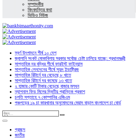
সম্পাদকীয়
কিংবদন্তির কথা
ভিডিও নিউজ
স্বর্ণ উৎপাদনে শীর্ষ ১০ দেশ
জ্বালানি সংকট মোকাবিলায় সরকার সর্বোচ্চ চেষ্টা চালিয়ে যাচ্ছে: প্রধানমন্ত্রী
সাপ্তাহিক দর বৃদ্ধির শীর্ষে ফারইস্ট ফাইন্যান্স
সাপ্তাহিক লেনদেনের শীর্ষে সুহৃদ ইন্ডাষ্ট্রিজ
সাপ্তাহিক রিটার্নে দর বেড়েছে ৮ খাতে
সাপ্তাহিক রিটার্নে দর কমেছে ১৩ খাতে
২ হাজার কোটি টাকার বেড়েছে বাজার মূলধন
ন্যাশনাল ফিড মিলের দ্বিতীয় প্রান্তিক প্রকাশ
চলতি সপ্তাহে ৭ কোম্পানির এজিএম
পঞ্চগড়ের ১৯ চা কারখানার অনুমোদনের মেয়াদ বাড়াল বাংলাদেশ চা বোর্ড
প্রচ্ছদ
জাতীয়