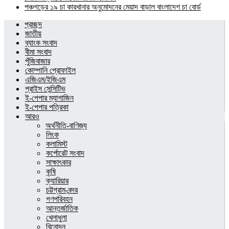
পঞ্চগড়ের ১৯ চা কারখানার অনুমোদনের মেয়াদ বাড়াল বাংলাদেশ চা বোর্ড
প্রচ্ছদ
জাতীয়
ব্যাংক সংবাদ
বীমা সংবাদ
পুঁজিবাজার
কোম্পানি প্রোফাইল
এজিএম/ইজিএম
প্রাইস সেন্সিটিভ
ই-পেপার ম্যাগাজিন
ই-পেপার পত্রিকা
আরও
অর্থনীতি-বাণিজ্য
লিংক
কলামিস্ট
কর্পোরেট সংবাদ
সাক্ষাৎকার
কৃষি
ক্যারিয়ার
চট্টগ্রাম-বন্দর
গণপরিবহন
আন্তর্জাতিক
খেলাধুলা
বিনোদন