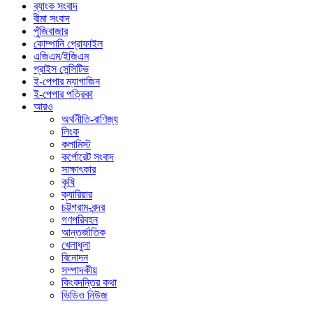
ব্যাংক সংবাদ
বীমা সংবাদ
পুঁজিবাজার
কোম্পানি প্রোফাইল
এজিএম/ইজিএম
প্রাইস সেন্সিটিভ
ই-পেপার ম্যাগাজিন
ই-পেপার পত্রিকা
আরও
অর্থনীতি-বাণিজ্য
লিংক
কলামিস্ট
কর্পোরেট সংবাদ
সাক্ষাৎকার
কৃষি
ক্যারিয়ার
চট্টগ্রাম-বন্দর
গণপরিবহন
আন্তর্জাতিক
খেলাধুলা
বিনোদন
সম্পাদকীয়
কিংবদন্তির কথা
ভিডিও নিউজ