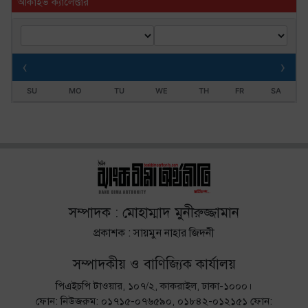
আর্কাইভ ক্যালেণ্ডার
‹
›
SU
MO
TU
WE
TH
FR
SA
সম্পাদক : মোহাম্মাদ মুনীরুজ্জামান
প্রকাশক : সায়মুন নাহার জিদনী
সম্পাদকীয় ও বাণিজ্যিক কার্যালয়
পিএইচপি টাওয়ার, ১০৭/২, কাকরাইল, ঢাকা-১০০০।
ফোন: নিউজরুম: ০১৭১৫-০৭৬৫৯০, ০১৮৪২-০১২১৫১ ফোন: