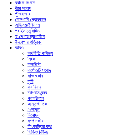
ব্যাংক সংবাদ
বীমা সংবাদ
পুঁজিবাজার
কোম্পানি প্রোফাইল
এজিএম/ইজিএম
প্রাইস সেন্সিটিভ
ই-পেপার ম্যাগাজিন
ই-পেপার পত্রিকা
আরও
অর্থনীতি-বাণিজ্য
লিংক
কলামিস্ট
কর্পোরেট সংবাদ
সাক্ষাৎকার
কৃষি
ক্যারিয়ার
চট্টগ্রাম-বন্দর
গণপরিবহন
আন্তর্জাতিক
খেলাধুলা
বিনোদন
সম্পাদকীয়
কিংবদন্তির কথা
ভিডিও নিউজ