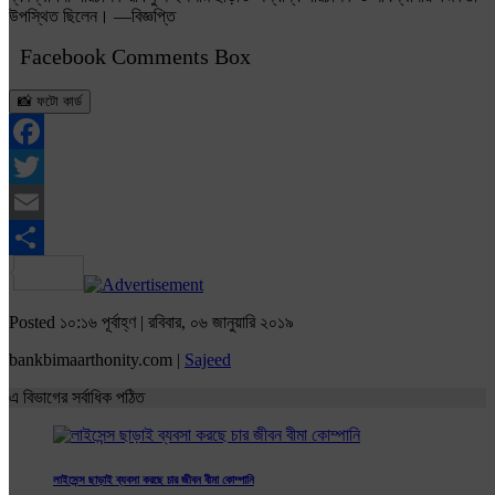
উপস্থিত ছিলেন। —বিজ্ঞপ্তি
Facebook Comments Box
📸 ফটো কার্ড
Facebook
Twitter
Email
Share
Posted ১০:১৬ পূর্বাহ্ণ | রবিবার, ০৬ জানুয়ারি ২০১৯
bankbimaarthonity.com |
Sajeed
এ বিভাগের সর্বাধিক পঠিত
লাইসেন্স ছাড়াই ব্যবসা করছে চার জীবন বীমা কোম্পানি