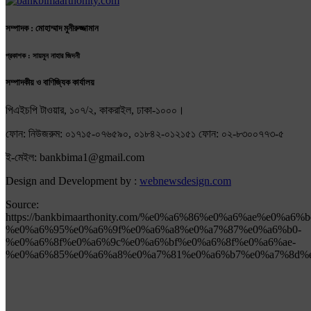
সম্পাদক : মোহাম্মাদ মুনীরুজ্জামান
প্রকাশক : সায়মুন নাহার জিদনী
সম্পাদকীয় ও বাণিজ্যিক কার্যালয়
পিএইচপি টাওয়ার, ১০৭/২, কাকরাইল, ঢাকা-১০০০।
ফোন: নিউজরুম: ০১৭১৫-০৭৬৫৯০, ০১৮৪২-০১২১৫১ ফোন: ০২-৮৩০০৭৭৩-৫
ই-মেইল: bankbima1@gmail.com
Design and Development by :
webnewsdesign.com
Source:
https://bankbimaarthonity.com/%e0%a6%86%e0%a6%ae%e0%a6%
%e0%a6%95%e0%a6%9f%e0%a6%a8%e0%a7%87%e0%a6%b0-
%e0%a6%8f%e0%a6%9c%e0%a6%bf%e0%a6%8f%e0%a6%ae-
%e0%a6%85%e0%a6%a8%e0%a7%81%e0%a6%b7%e0%a7%8d%e