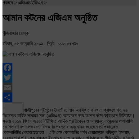
প্রচ্ছদ
>
এজিএম/ইজিএম
>
আমান কটনের এজিএম অনুষ্ঠিত
পুঁজিবাজার ডেস্ক
রবিবার, ০৬ জানুয়ারি ২০১৯
প্রিন্ট
১১৯৭ বার পঠিত
Facebook
Twitter
Email
Share
গাজীপুরের শ্রীপুরের বৈরাগীরচালায় অবস্থিত কারখানা প্রাঙ্গণে গত ২৬
ডিসেম্বর বার্ষিক সাধারণ সভা (এজিএম) আয়োজন করে আমান কটন ফাইব্রাস লিমিটেড।
সভায় ২০১৮ হিসাব বছরের নিরীক্ষিত আর্থিক প্রতিবেদন ও অন্যান্য এজেন্ডার পাশাপাশি
১০ শতাংশ নগদ লভ্যাংশ বিতরণের প্রস্তাব অনুমোদন করেছেন তালিকাভুক্ত
কোম্পানিটির শেয়ারহোল্ডাররা। এজিএমে কোম্পানির পর্ষদ চেয়ারম্যান শফিকুল ইসলাম,
ব্যবস্থাপনা পরিচালক রফিকুল ইসলাম ছাড়াও অন্যান্য পরিচালক ও শীর্ষস্থানীয় কর্মকর্তা