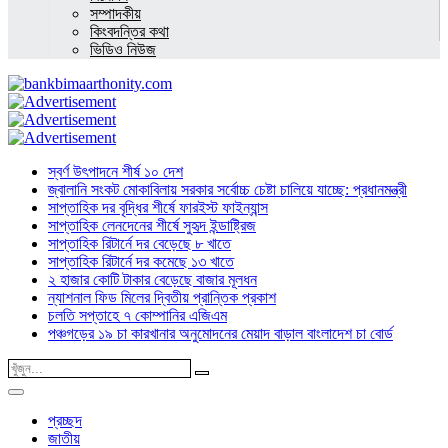
সম্পাদকীয়
কিংবদন্তির কথা
ভিডিও নিউজ
স্বর্ণ উৎপাদনে শীর্ষ ১০ দেশ
জ্বালানি সংকট মোকাবিলায় সরকার সর্বোচ্চ চেষ্টা চালিয়ে যাচ্ছে: প্রধানমন্ত্রী
সাপ্তাহিক দর বৃদ্ধির শীর্ষে ফারইস্ট ফাইন্যান্স
সাপ্তাহিক লেনদেনের শীর্ষে সুহৃদ ইন্ডাষ্ট্রিজ
সাপ্তাহিক রিটার্নে দর বেড়েছে ৮ খাতে
সাপ্তাহিক রিটার্নে দর কমেছে ১৩ খাতে
২ হাজার কোটি টাকার বেড়েছে বাজার মূলধন
ন্যাশনাল ফিড মিলের দ্বিতীয় প্রান্তিক প্রকাশ
চলতি সপ্তাহে ৭ কোম্পানির এজিএম
পঞ্চগড়ের ১৯ চা কারখানার অনুমোদনের মেয়াদ বাড়াল বাংলাদেশ চা বোর্ড
প্রচ্ছদ
জাতীয়