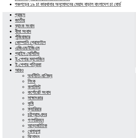
পঞ্চগড়ের ১৯ চা কারখানার অনুমোদনের মেয়াদ বাড়াল বাংলাদেশ চা বোর্ড
প্রচ্ছদ
জাতীয়
ব্যাংক সংবাদ
বীমা সংবাদ
পুঁজিবাজার
কোম্পানি প্রোফাইল
এজিএম/ইজিএম
প্রাইস সেন্সিটিভ
ই-পেপার ম্যাগাজিন
ই-পেপার পত্রিকা
আরও
অর্থনীতি-বাণিজ্য
লিংক
কলামিস্ট
কর্পোরেট সংবাদ
সাক্ষাৎকার
কৃষি
ক্যারিয়ার
চট্টগ্রাম-বন্দর
গণপরিবহন
আন্তর্জাতিক
খেলাধুলা
বিনোদন