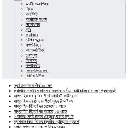
অর্থনীতি-বাণিজ্য
লিংক
কলামিস্ট
কর্পোরেট সংবাদ
সাক্ষাৎকার
কৃষি
ক্যারিয়ার
চট্টগ্রাম-বন্দর
গণপরিবহন
আন্তর্জাতিক
খেলাধুলা
বিনোদন
সম্পাদকীয়
কিংবদন্তির কথা
ভিডিও নিউজ
স্বর্ণ উৎপাদনে শীর্ষ ১০ দেশ
জ্বালানি সংকট মোকাবিলায় সরকার সর্বোচ্চ চেষ্টা চালিয়ে যাচ্ছে: প্রধানমন্ত্রী
সাপ্তাহিক দর বৃদ্ধির শীর্ষে ফারইস্ট ফাইন্যান্স
সাপ্তাহিক লেনদেনের শীর্ষে সুহৃদ ইন্ডাষ্ট্রিজ
সাপ্তাহিক রিটার্নে দর বেড়েছে ৮ খাতে
সাপ্তাহিক রিটার্নে দর কমেছে ১৩ খাতে
২ হাজার কোটি টাকার বেড়েছে বাজার মূলধন
ন্যাশনাল ফিড মিলের দ্বিতীয় প্রান্তিক প্রকাশ
চলতি সপ্তাহে ৭ কোম্পানির এজিএম