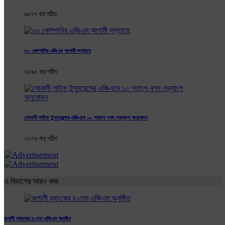
৬৯৭৭ বার পঠিত
৩০ কোম্পানির এজিএম আগামী সপ্তাহে
৩৫৯৫ বার পঠিত
সোনালী লাইফ ইন্স্যুরেন্সের এজিএমে ১০ শতাংশ নগদ লভ্যাংশ অনুমোদন
৩৩৭৯ বার পঠিত
এ বিভাগের আরও খবর
রূপালী ব্যাংকের ৪০তম এজিএম অনুষ্ঠিত