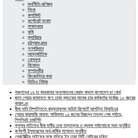
অর্থনীতি-বাণিজ্য
লিংক
কলামিস্ট
কর্পোরেট সংবাদ
সাক্ষাৎকার
কৃষি
ক্যারিয়ার
চট্টগ্রাম-বন্দর
গণপরিবহন
আন্তর্জাতিক
খেলাধুলা
বিনোদন
সম্পাদকীয়
কিংবদন্তির কথা
ভিডিও নিউজ
পঞ্চগড়ের ১৯ চা কারখানার অনুমোদনের মেয়াদ বাড়াল বাংলাদেশ চা বোর্ড
জাল শেয়ার জামানতে ঋণ: ঢাকা ব্যাংকের সাবেক চার কর্মকর্তার সর্বোচ্চ ১০ বছরের
কারাদণ্ড
বীমা দাবি নিষ্পত্তিতে বাধ্যতামূলক অডিট রিপোর্টে আপত্তি বিআইএর
শেয়ার কারসাজি মামলা: সাকিবসহ ১৫ জনের বিরুদ্ধে তদন্ত শেষ পর্যায়ে,
শিগগিরই চার্জশিট
পপুলার লাইফের বীমা দাবীর চেক হস্তান্তর ও ব্যবসা পর্যালোচনা সভা অনুষ্ঠিত
কর্ণফুলী ইন্স্যুরেন্সের অর্ধ-বার্ষিক সম্মেলন অনুষ্ঠিত
প্রোটেক্টিভ লাইফের সঙ্গে হলিডে ইন ঢাকা সিটি সেন্টারের চুক্তি