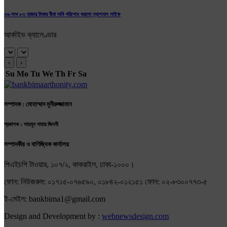
৩৬ লাখ ৮৩ হাজার টাকার বীমা দাবি পরিশোধ করলো ন্যাশনাল লাইফ
আর্কাইভ ক্যালেণ্ডার
‹
›
Su
Mo
Tu
We
Th
Fr
Sa
সম্পাদক : মোহাম্মাদ মুনীরুজ্জামান
প্রকাশক : সায়মুন নাহার জিদনী
সম্পাদকীয় ও বাণিজ্যিক কার্যালয়
পিএইচপি টাওয়ার, ১০৭/২, কাকরাইল, ঢাকা-১০০০।
ফোন: নিউজরুম: ০১৭১৫-০৭৬৫৯০, ০১৮৪২-০১২১৫১ ফোন: ০২-৮৩০০৭৭৩-৫
ই-মেইল: bankbima1@gmail.com
Design and Development by :
webnewsdesign.com