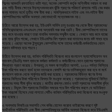
শিল্পের আমদানি রফতানিতে ভাটা পড়া; অনেক কোম্পানি কর্তৃক অগ্নিবীমা নবায়ন না করা
এবং গাড়ি বীমার ক্ষেত্রে ঈড়সঢ়ৎবযবহংরাব ঝুঁকি গ্রহণের পরিবর্তে রাস্তায় গাড়ি বের করার
জন্য সামান্য অর্থে তৃতীয় পক্ষ বীমা করা। সামগ্রিকভাবে লাইফ এবং নন-লাইফ বীমা
কোম্পানিগুলোর আর্থিক অবস্থা কোনোভাবেই সন্তোষজনক নয়।
চিঠিতে আরো উল্লেখ করা হয়, ইউএমপি সার্ভিস চালু হওয়ার পর থেকে বীমা গ্রাহকদের/
পলিসিহোল্ডারদের এসএমএস সেবা অদ্যাবধি শুরু করা হয়নি। বীমা কোম্পানিগুলো তাদের
আয় কমে যাওয়ার কারণে তারা নানাবিধ সমস্যার সম্মুখীন হচ্ছে। যেখানে আয় কমে যাচ্ছে
এবং ব্যয় বৃদ্ধি পাচ্ছে, সেখানে ইউএমপির বিল প্রদান করা দাতাদের জন্য কষ্ট সাধ্য হয়ে
পড়েছে। এছাড়া অনেক ইন্স্যুরেন্স কোম্পানির পক্ষে তাদের কর্মচারী-কর্মকর্তাদের বেতন
প্রদান কষ্টসাধ্য হয়ে পড়বে।
চিঠিতে উল্লেখ করা হয়, বর্তমান পরিস্থিতি বিবেচনা করে বাংলাদেশ অ্যাসোসিয়েশন অব
ব্যাংকস (বিএবি) সকল ব্যাংকে কর্মরত কর্মকর্তা ও কর্মচারীদের বেতন হ্রাসের প্রদানের
সিদ্ধান্ত গ্রহণ করেছে। উপরন্তু যে সকল ঋণগ্রহীতা আগস্ট, ২০২০ পর্যন্ত কিস্তির
টাকা পরিশোধ করতে ব্যর্থ হবেন তাদেরকে খেলাপি ঋণের তালিকাভুক্ত করা হবে না মর্মে
বাংলাদেশ ব্যাংক থেকে সার্কুলার জারি করা হয়েছে। গ্রাহকদের বিভিন্ন ঋণের উপর
প্রদেয় কিস্তির টাকা পরিশোধে বিলম্ব ফি মওকুফ করেছে। গ্রাহকদের সুবিধার্থে কিস্তি
প্রদানের সময় সীমা বৃদ্ধি করেছে। জাতীয় রাজস্ব বোর্ডও ভ্যাট প্রদানের সময়সীমা বৃদ্ধি
করেছে। বিদ্যুৎ বিল প্রদানের নির্ধারিত সময়ের পরে বিল পরিশোধ করলে যে অতিরিক্ত
টাকা সারচার্জ হিসেবে দেয়া লাগতো সেটিও বর্তমান পরিস্থিতির কথা বিবেচনা করে মওকুফ
করা হয়েছে।
এ অবস্থায় বিআইএর সভাপতি শেখ কবির হোসেন করোনা ভাইরাসের কারণে সৃষ্ট
অর্থনৈতিক পরিস্থিতি এবং বীমা কোম্পানিসমূহের আর্থিক অবস্থা বিবেচনা করে ইউএমপি