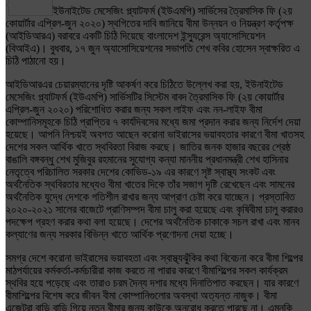
Share
ইউনাইটেড মেসেজিং প্ল্যাটফর্ম (ইউএমপি) সার্ভিসের ত্রৈমাসিক ফি (২য়
কোয়ার্টার এপ্রিল-জুন ২০২০) স্থগিতের দাবি জানিয়ে বীমা উন্নয়ন ও নিয়ন্ত্রণ কর্তৃপক্ষ
(আইডিআরএ) বরাবরে একটি চিঠি দিয়েছে বাংলাদেশ ইন্স্যুরেন্স অ্যাসোসিয়েশন
(বিআইএ)। বুধবার, ১৭ জুন অ্যাসোসিয়েশনের সভাপতি শেখ কবির হোসেন স্বাক্ষরিত এ
চিঠি পাঠানো হয়।
আইডিআরএর চেয়ারম্যানের দৃষ্টি আকর্ষণ করে চিঠিতে উল্লেখ করা হয়, ইউনাইটেড
মেসেজিং প্ল্যাটফর্ম (ইউএমপি) সার্ভিসটির সিস্টেম বাবদ ত্রৈমাসিক ফি (২য় কোয়ার্টার
এপ্রিল-জুন ২০২০) পরিশোধিত করার জন্য সকল লাইফ এবং নন-লাইফ বীমা
কোম্পানিসমূহকে চিঠি প্রাপ্তির ৭ কার্যদিবসের মধ্যে জমা প্রদান করার জন্য নির্দেশ দেয়া
হয়েছে। আপনি নিশ্চয়ই অবগত আছেন করোনা ভাইরাসের ভয়াবহতার কারণে বীমা খাতসহ
দেশের সকল আর্থিক খাতে স্থবিরতা বিরাজ করছে। জাতির জনক হাজার বছরের শ্রেষ্ঠ
বাঙালি বঙ্গবন্ধু শেখ মুজিবুর রহমানের সুযোগ্য কন্যা মাননীয় প্রধানমন্ত্রী শেখ হাসিনার
নেতৃত্বে পরিচালিত সরকার দেশের কোভিড-১৯ এর কারণে সৃষ্ট স্বাস্থ্য সংকট এবং
অর্থনৈতিক স্থবিরতার মধ্যেও বীমা খাতের দিকে তাঁর সজাগ দৃষ্টি রেখেছেন এবং সামনের
অর্থনৈতিক যুদ্ধে দেশকে গতিশীল রাখার জন্য আপ্রাণ চেষ্টা করে যাচ্ছেন। প্রস্তাবিত
২০২০-২০২১ সালের বাজেটে প্রাণিসম্পদ বীমা চালু করা হয়েছে এবং কৃষিবীমা চালু করারও
পদক্ষেপ গ্রহণ করার কথা বলা হয়েছে। দেশের অর্থনৈতিক চাকাকে সচল রাখা এবং মানব
কল্যাণের জন্য সরকার বিভিন্ন খাতে আর্থিক প্রণোদনা দেয়া হচ্ছে।
সমগ্র দেশে করোনা ভাইরাসের ভয়াবহতা এবং স্বাস্থ্যঝুঁকির কথা বিবেচনা করে বীমা শিল্পের
মাঠপর্যায়ের কর্মকর্তা-কর্মচারীরা কাজ করতে না পারার কারণে বীমাশিল্পের সকল কার্যক্রম
স্থবির হয়ে পড়েছে এবং তারাও চরম দৈন্য দশার মধ্যে দিনাতিপাত করছেন। যার কারণে
বীমাশিল্পের বিশেষ করে জীবন বীমা কোম্পানিগুলোর অবস্থা অত্যন্ত নাজুক। বীমা
এজেন্টরা বাড়ি বাড়ি গিয়ে নতুন বীমার জন্য কাউকে অনুরোধ করতে পারছে না। এমনকি