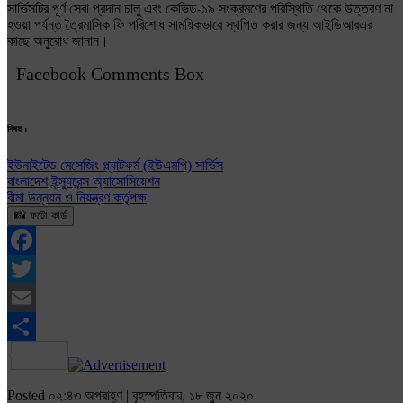
সার্ভিসটির পূর্ণ সেবা প্রদান চালু এবং কেভিড-১৯ সংক্রমণের পরিস্থিতি থেকে উত্তরণ না
হওয়া পর্যন্ত ত্রৈমাসিক ফি পরিশোধ সাময়িকভাবে স্থগিত করার জন্য আইডিআরএর
কাছে অনুরোধ জানান।
Facebook Comments Box
বিষয় :
ইউনাইটেড মেসেজিং প্ল্যাটফর্ম (ইউএমপি) সার্ভিস
বাংলাদেশ ইন্স্যুরেন্স অ্যাসোসিয়েশন
বীমা উন্নয়ন ও নিয়ন্ত্রণ কর্তৃপক্ষ
📸 ফটো কার্ড
Facebook
Twitter
Email
Share
Posted ০২:৪৩ অপরাহ্ণ | বৃহস্পতিবার, ১৮ জুন ২০২০