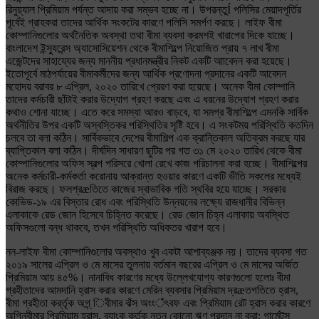
রিনুয়্যাল প্রিমিয়াম পর্যন্ত আদায় করা সম্ভব হচ্ছে না। উপরন্তুÍ পলিসির মেয়াদপূর্তির
পূর্বেই গ্রাহকরা তাদের আর্থিক সংকটের কারণে পলিসি সমর্পণ করছে। লাইফ বীমা
কোম্পানিগুলোর অর্থনৈতিক অবস্থা তথা বীমা ব্যবসা ক্রমশই খারাপের দিকে যাচ্ছে।
বাংলাদেশ ইন্স্যুরেন্স অ্যাসোসিয়েশন থেকে বীমাশিল্পে নিয়োজিত প্রায় ৭ লাখ বীমা
এজেন্টদের সাহায্যের জন্য মাননীয় প্রধানমন্ত্রীর নিকট একটি আাবেদন করা হয়েছে।
ইতোপূর্বে মাঠপর্যায়ের বীমাকর্মীদের জন্য আর্থিক প্রণোদনা প্রদানের একটি আবেদন
মহোদয় বরাবর ৮ এপ্রিল, ২০২০ তারিখে প্রেরণ করা হয়েছে। অনেক বীমা কোম্পানি
তাদের কর্মচারী ছাঁটাই করার উদ্যোগ গ্রহণ করছে এবং এ ধরনের উদ্যোগ গ্রহণ করার
কথাও শোনা যাচ্ছে। এতে করে সমস্যা আরও বাড়বে, যা সমগ্র বীমাশিল্পে এমনকি সার্বিক
অর্থনীতির উপর একটি অস্বস্তিকর পরিস্থিতির সৃষ্টি হবে। এ সংকটময় পরিস্থিতি কতদিন
চলবে তা বলা কঠিন। সার্বিকভাবে দেশের বীমাশিল্প এক ক্রান্তিকাল অতিক্রম করছে যার
ব্যাপ্তিকাল বলা কঠিন। দীর্ঘদিন সাধারণ ছুটির পর গত ৩১ মে ২০২০ তারিখ থেকে বীমা
কোম্পানিগুলোর অফিস স্বল্প পরিসরে খোলা রেখে কাজ পরিচালনা করা হচ্ছে। বীমাশিল্পের
অনেক কর্মচারী-কর্মকর্তা করোনায় আক্রান্ত হওয়ার কারণে একটি ভীতি সকলের মধ্যেই
বিরাজ করছে। ফলশ্রæতিতে কাজের স্বাভাবিক গতি স্থবির হয়ে যাচ্ছে। সরকার
কোভিড-১৯ এর বিস্তার রোধ এবং পরিস্থিতি উন্নয়নের লক্ষ্যে রাজধানীর বিভিন্ন
এলাকাকে রেড জোন হিসেবে চিহ্নিত করেছে। রেড জোন চিহ্ন এলাকায় অবস্থিত
অফিসগুলো বন্ধ থাকবে, তখন পরিস্থিতি অধিকতর খারাপ হবে।
নন-লাইফ বীমা কোম্পানিগুলোর অবস্থাও খুব একটা আশাব্যঞ্জক নয়। তাদের ব্যবসা গত
২০১৯ সালের এপ্রিল ও মে মাসের তুলনায় বর্তমান বছরের এপ্রিল ও মে মাসের অর্জিত
প্রিমিয়াম আয় ৪৫%। নানাবিধ কারণের মধ্যে উল্লেখযোগ্য কারণগুলো হলোঃ বীমা
গ্রহীতাদের আমদানি হ্রাস করার কারণে মেরিন ব্যবসার প্রিমিয়াম দ্রæতগতিতে হ্রাস,
বীমা গ্রহীতা কর্র্তৃক অগ্ন্ িবীমার ঝঁস অংংঁৎবফ এবং প্রিমিয়াম রেট হ্রাস করার কারণে
অগ্নিবীমার প্রিমিয়াম হ্রাস, ব্যাংক কর্তৃক নতুন কোনো ঋণ প্রদান না করা; গার্মেন্টস