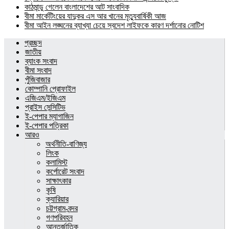
কাঠমান্ডু গেলেন বাংলাদেশের আট সাংবাদিক
বীমা মার্কেটিংয়ের যাদুকর এস আর খানের মৃত্যুবার্ষিকী আজ
বীমা আইন লঙ্ঘনের ব্যাখ্যা চেয়ে স্বদেশ লাইফকে কারণ দর্শানোর নোটিশ
প্রচ্ছদ
জাতীয়
ব্যাংক সংবাদ
বীমা সংবাদ
পুঁজিবাজার
কোম্পানি প্রোফাইল
এজিএম/ইজিএম
প্রাইস সেন্সিটিভ
ই-পেপার ম্যাগাজিন
ই-পেপার পত্রিকা
আরও
অর্থনীতি-বাণিজ্য
লিংক
কলামিস্ট
কর্পোরেট সংবাদ
সাক্ষাৎকার
কৃষি
ক্যারিয়ার
চট্টগ্রাম-বন্দর
গণপরিবহন
আন্তর্জাতিক