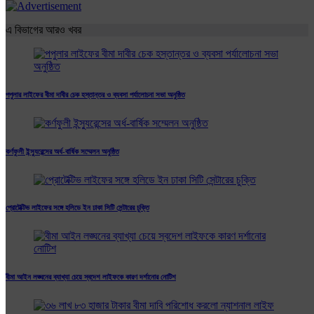
এ বিভাগের আরও খবর
পপুলার লাইফের বীমা দাবীর চেক হস্তান্তর ও ব্যবসা পর্যালোচনা সভা অনুষ্ঠিত
কর্ণফুলী ইন্স্যুরেন্সের অর্ধ-বার্ষিক সম্মেলন অনুষ্ঠিত
প্রোটেক্টিভ লাইফের সঙ্গে হলিডে ইন ঢাকা সিটি সেন্টারের চুক্তি
বীমা আইন লঙ্ঘনের ব্যাখ্যা চেয়ে স্বদেশ লাইফকে কারণ দর্শানোর নোটিশ