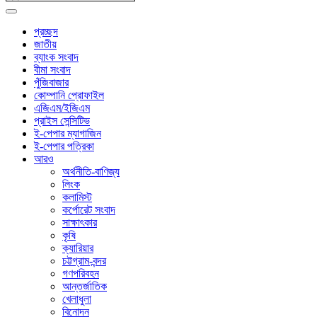
প্রচ্ছদ
জাতীয়
ব্যাংক সংবাদ
বীমা সংবাদ
পুঁজিবাজার
কোম্পানি প্রোফাইল
এজিএম/ইজিএম
প্রাইস সেন্সিটিভ
ই-পেপার ম্যাগাজিন
ই-পেপার পত্রিকা
আরও
অর্থনীতি-বাণিজ্য
লিংক
কলামিস্ট
কর্পোরেট সংবাদ
সাক্ষাৎকার
কৃষি
ক্যারিয়ার
চট্টগ্রাম-বন্দর
গণপরিবহন
আন্তর্জাতিক
খেলাধুলা
বিনোদন