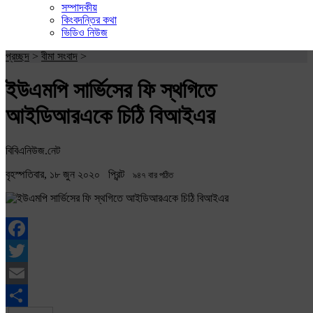
সম্পাদকীয়
কিংবদন্তির কথা
ভিডিও নিউজ
প্রচ্ছদ
>
বীমা সংবাদ
>
ইউএমপি সার্ভিসের ফি স্থগিতে
আইডিআরএকে চিঠি বিআইএর
বিবিএনিউজ.নেট
বৃহস্পতিবার, ১৮ জুন ২০২০
প্রিন্ট
৯৪৭ বার পঠিত
Facebook
Twitter
Email