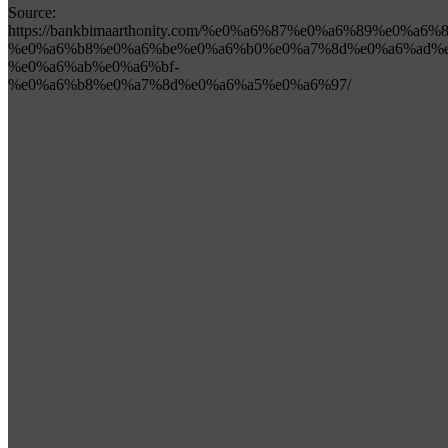
Source:
https://bankbimaarthonity.com/%e0%a6%87%e0%a6%89%e0%a
%e0%a6%b8%e0%a6%be%e0%a6%b0%e0%a7%8d%e0%a6%ad%e
%e0%a6%ab%e0%a6%bf-
%e0%a6%b8%e0%a7%8d%e0%a6%a5%e0%a6%97/