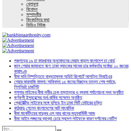
খেলাধুলা
বিনোদন
সম্পাদকীয়
কিংবদন্তির কথা
ভিডিও নিউজ
পঞ্চগড়ের ১৯ চা কারখানার অনুমোদনের মেয়াদ বাড়াল বাংলাদেশ চা বোর্ড
জাল শেয়ার জামানতে ঋণ: ঢাকা ব্যাংকের সাবেক চার কর্মকর্তার সর্বোচ্চ ১০ বছরের
কারাদণ্ড
বীমা দাবি নিষ্পত্তিতে বাধ্যতামূলক অডিট রিপোর্টে আপত্তি বিআইএর
শেয়ার কারসাজি মামলা: সাকিবসহ ১৫ জনের বিরুদ্ধে তদন্ত শেষ পর্যায়ে,
শিগগিরই চার্জশিট
পপুলার লাইফের বীমা দাবীর চেক হস্তান্তর ও ব্যবসা পর্যালোচনা সভা অনুষ্ঠিত
কর্ণফুলী ইন্স্যুরেন্সের অর্ধ-বার্ষিক সম্মেলন অনুষ্ঠিত
প্রোটেক্টিভ লাইফের সঙ্গে হলিডে ইন ঢাকা সিটি সেন্টারের চুক্তি
কাঠমান্ডু গেলেন বাংলাদেশের আট সাংবাদিক
বীমা মার্কেটিংয়ের যাদুকর এস আর খানের মৃত্যুবার্ষিকী আজ
বীমা আইন লঙ্ঘনের ব্যাখ্যা চেয়ে স্বদেশ লাইফকে কারণ দর্শানোর নোটিশ