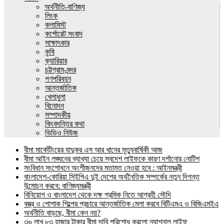
অর্থনীতি-বাণিজ্য
লিংক
কলামিস্ট
কর্পোরেট সংবাদ
সাক্ষাৎকার
কৃষি
ক্যারিয়ার
চট্টগ্রাম-বন্দর
গণপরিবহন
আন্তর্জাতিক
খেলাধুলা
বিনোদন
সম্পাদকীয়
কিংবদন্তির কথা
ভিডিও নিউজ
বীমা মার্কেটিংয়ের যাদুকর এস আর খানের মৃত্যুবার্ষিকী আজ
বীমা আইন লঙ্ঘনের ব্যাখ্যা চেয়ে স্বদেশ লাইফকে কারণ দর্শানোর নোটিশ
সংবিধান সংশোধনে অংশীজনদের মতামত নেওয়া হবে : আইনমন্ত্রী
বাংলাদেশ-কোরিয়া সিইপিএ দুই দেশের অর্থনৈতিক সম্পর্কের নতুন দিগন্ত
উন্মোচন করবে: বাণিজ্যমন্ত্রী
বিনিয়োগ ও বাংলাদেশ থেকে দক্ষ শ্রমিক নিতে আগ্রহী সৌদি
বস্ত্র ও পোশাক শিল্পের প্রচারে আন্তর্জাতিক মেলা করবে বিটিএমএ ও বিজিএমইএ
অর্থনীতি বাড়ছে, বীমা কেন নয়?
৩৬ লাখ ৮৩ হাজার টাকার বীমা দাবি পরিশোধ করলো ন্যাশনাল লাইফ