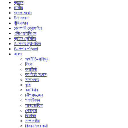
প্রচ্ছদ
জাতীয়
ব্যাংক সংবাদ
বীমা সংবাদ
পুঁজিবাজার
কোম্পানি প্রোফাইল
এজিএম/ইজিএম
প্রাইস সেন্সিটিভ
ই-পেপার ম্যাগাজিন
ই-পেপার পত্রিকা
আরও
অর্থনীতি-বাণিজ্য
লিংক
কলামিস্ট
কর্পোরেট সংবাদ
সাক্ষাৎকার
কৃষি
ক্যারিয়ার
চট্টগ্রাম-বন্দর
গণপরিবহন
আন্তর্জাতিক
খেলাধুলা
বিনোদন
সম্পাদকীয়
কিংবদন্তির কথা