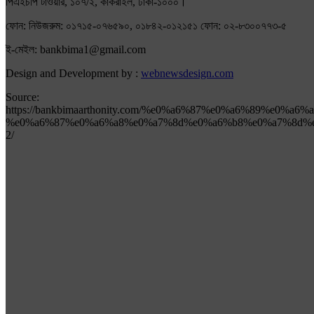
পিএইচপি টাওয়ার, ১০৭/২, কাকরাইল, ঢাকা-১০০০।
ফোন: নিউজরুম: ০১৭১৫-০৭৬৫৯০, ০১৮৪২-০১২১৫১ ফোন: ০২-৮৩০০৭৭৩-৫
ই-মেইল: bankbima1@gmail.com
Design and Development by :
webnewsdesign.com
Source:
https://bankbimaarthonity.com/%e0%a6%87%e0%a6%89%e0
%e0%a6%87%e0%a6%a8%e0%a7%8d%e0%a6%b8%e0%a7%8d%e
2/