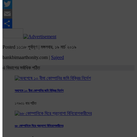
Facebook
Twitter
Email
Share
Posted ১১:১৮ পূর্বাহ্ণ | মঙ্গলবার, ১৯ মার্চ ২০১৯
bankbimaarthonity.com |
Sajeed
এ বিভাগের সর্বাধিক পঠিত
অবশেষে ১০ বীমা কোম্পানির জমি বিক্রির নির্দেশ
১৭৯৩১ বার পঠিত
৬৮ কোম্পানিকে ঘিরে প্রত্যাশা বিনিয়োগকারীদের