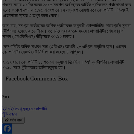
পর্ষদের সভায় ৩১ ডিসেম্বর ২০১৮ সমাপ্ত অর্থবছরের আর্থিক প্রতিবেদন পর্যালোচনা করে
৭.০৫ শতাংশ নগদ ও ৫.৯৫ শতাংশ বোনাস লভ্যাংশ ঘোষণা করে কোম্পানিটি। ডিএসই
ওয়েবসাইট সূত্রে এ তথ্য জানা গেছে।
জানা যায়, সমাপ্ত অর্থবছরের আর্থিক প্রতিবেদন অনুযায়ী কোম্পানিটির শেয়ারপ্রতি মুনাফা
(ইপিএস) হয়েছে ২.১৮ টাকা। ৩১ ডিসেম্বর ২০১৮ সময়ে কোম্পানিটির শেয়ারপ্রতি
সম্পদ (এনএভিপিএস) দাঁড়িয়েছে ৩২.৯৫ টাকায়।
কোম্পানিটির বার্ষিক সাধারণ সভা (এজিএম) আগামী ২৮ এপ্রিল অনুষ্ঠিত হবে। এজন্য
কোম্পানিটির রেকর্ড ডেট নির্ধারণ করা হয়েছে ৮ এপ্রিল।
২০১৭ সালে কোম্পানিটি ১১ শতাংশ লভ্যাংশ দিয়েছিল। ‘এ’ ক্যাটাগরির কোম্পানিটি
১৯৯০ সালে পুঁজিবাজারে তালিকাভুক্ত হয়।
Facebook Comments Box
বিষয় :
ইউনাইটেড ইন্স্যুরেন্স কোম্পানি
পুঁজিবাজার
📸 ফটো কার্ড