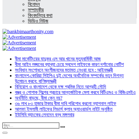
বিনোদন
সম্পাদকীয়
কিংবদন্তির কথা
ভিডিও নিউজ
বীমা মার্কেটিংয়ের যাদুকর এস আর খানের মৃত্যুবার্ষিকী আজ
বীমা আইন লঙ্ঘনের ব্যাখ্যা চেয়ে স্বদেশ লাইফকে কারণ দর্শানোর নোটিশ
সংবিধান সংশোধনে অংশীজনদের মতামত নেওয়া হবে : আইনমন্ত্রী
বাংলাদেশ-কোরিয়া সিইপিএ দুই দেশের অর্থনৈতিক সম্পর্কের নতুন দিগন্ত
উন্মোচন করবে: বাণিজ্যমন্ত্রী
বিনিয়োগ ও বাংলাদেশ থেকে দক্ষ শ্রমিক নিতে আগ্রহী সৌদি
বস্ত্র ও পোশাক শিল্পের প্রচারে আন্তর্জাতিক মেলা করবে বিটিএমএ ও বিজিএমইএ
অর্থনীতি বাড়ছে, বীমা কেন নয়?
৩৬ লাখ ৮৩ হাজার টাকার বীমা দাবি পরিশোধ করলো ন্যাশনাল লাইফ
আলফা ইসলামী লাইফের লিডার্স ক্লাব অ্যাওয়ার্ডস নাইট অনুষ্ঠিত
ইউসিবি ব্যাংকের লেনদেন বন্ধ মঙ্গলবার