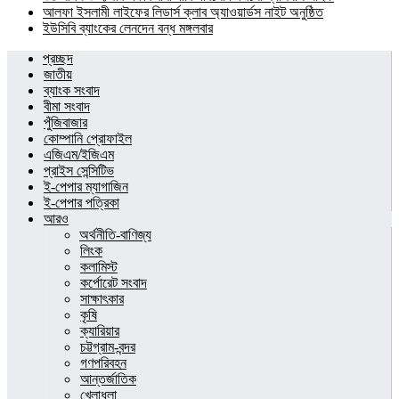
আলফা ইসলামী লাইফের লিডার্স ক্লাব অ্যাওয়ার্ডস নাইট অনুষ্ঠিত
ইউসিবি ব্যাংকের লেনদেন বন্ধ মঙ্গলবার
প্রচ্ছদ
জাতীয়
ব্যাংক সংবাদ
বীমা সংবাদ
পুঁজিবাজার
কোম্পানি প্রোফাইল
এজিএম/ইজিএম
প্রাইস সেন্সিটিভ
ই-পেপার ম্যাগাজিন
ই-পেপার পত্রিকা
আরও
অর্থনীতি-বাণিজ্য
লিংক
কলামিস্ট
কর্পোরেট সংবাদ
সাক্ষাৎকার
কৃষি
ক্যারিয়ার
চট্টগ্রাম-বন্দর
গণপরিবহন
আন্তর্জাতিক
খেলাধুলা