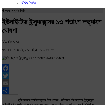
ভিডিও নিউজ
প্রচ্ছদ
>
পুঁজিবাজার
>
ইউনাইটেড ইন্স্যুরেন্সের ১৩ শতাংশ লভ্যাংশ
ঘোষণা
বিবিএনিউজ.নেট
মঙ্গলবার, ১৯ মার্চ ২০১৯
প্রিন্ট
৯৩০ বার পঠিত
Facebook
Twitter
Email
Share
পুঁজিবাজারে তালিকাভুক্ত বিমাখাতের প্রতিষ্ঠান ইউনাইটেড ইন্স্যুরেন্স
কোম্পানি লিমিটেড বিনিয়োগকারীদের জন্য ১৩ লভ্যাংশ ঘোষণা করেছে। পরিচালনা