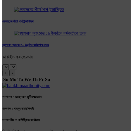
লেনদেনের শীর্ষে শার্প ইন্ডাস্ট্রিজ
ন্যাশনাল ব্যাংকের ১৬ ঊর্ধ্বতন কর্মকর্তাকে তলব
আর্কাইভ ক্যালেণ্ডার
‹
›
Su
Mo
Tu
We
Th
Fr
Sa
সম্পাদক : মোহাম্মাদ মুনীরুজ্জামান
প্রকাশক : সায়মুন নাহার জিদনী
সম্পাদকীয় ও বাণিজ্যিক কার্যালয়