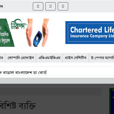
ব্দ
জার
কোম্পানি প্রোফাইল
এজিএম/ইজিএম
প্রাইস সেন্সিটিভ
ই-পেপার ম্যাগা
 বাড়াল বাংলাদেশ চা বোর্ড
চার কর্মকর্তার সর্বোচ্চ ১০ বছরের কারাদণ্ড
োর্টে আপত্তি বিআইএর
ষ্ট ব্যক্তি
দ্ধে তদন্ত শেষ পর্যায়ে, শিগগিরই চার্জশিট