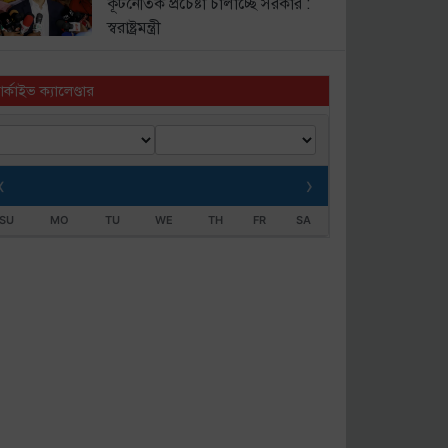
কূটনৈতিক প্রচেষ্টা চালাচ্ছে সরকার :
স্বরাষ্ট্রমন্ত্রী
র্কাইভ ক্যালেণ্ডার
‹
›
SU
MO
TU
WE
TH
FR
SA