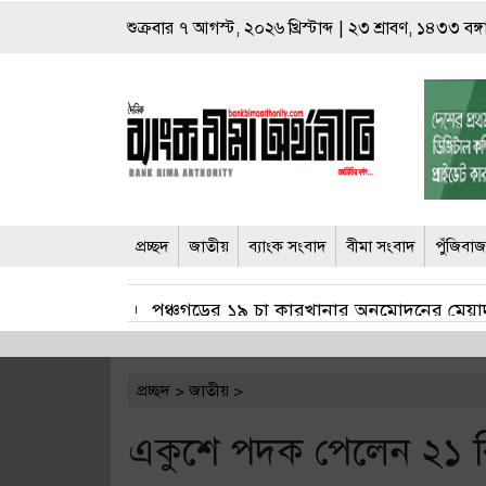
শুক্রবার
৭ আগস্ট, ২০২৬ খ্রিস্টাব্দ
|
২৩ শ্রাবণ, ১৪৩৩ বঙ্গা
প্রচ্ছদ
জাতীয়
ব্যাংক সংবাদ
বীমা সংবাদ
পুঁজিবা
পঞ্চগড়ের ১৯ চা কারখানার অনুমোদনের মেয়াদ
জাল শেয়ার জামানতে ঋণ: ঢাকা ব্যাংকের সাবেক 
প্রচ্ছদ
>
জাতীয়
>
বীমা দাবি নিষ্পত্তিতে বাধ্যতামূলক অডিট রিপ
একুশে পদক পেলেন ২১ বিশি
শেয়ার কারসাজি মামলা: সাকিবসহ ১৫ জনের বিরু