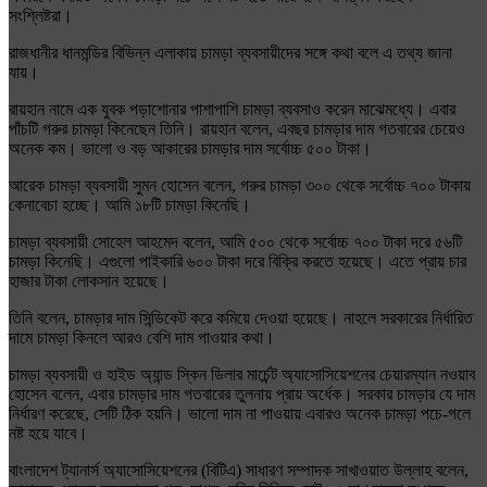
সংশ্লিষ্টরা।
রাজধানীর ধানমন্ডির বিভিন্ন এলাকায় চামড়া ব্যবসায়ীদের সঙ্গে কথা বলে এ তথ্য জানা
যায়।
রায়হান নামে এক যুবক পড়াশোনার পাশাপাশি চামড়া ব্যবসাও করেন মাঝেমধ্যে। এবার
পাঁচটি গরুর চামড়া কিনেছেন তিনি। রায়হান বলেন, এবছর চামড়ার দাম গতবারের চেয়েও
অনেক কম। ভালো ও বড় আকারের চামড়ার দাম সর্বোচ্চ ৫০০ টাকা।
আরেক চামড়া ব্যবসায়ী সুমন হোসেন বলেন, গরুর চামড়া ৩০০ থেকে সর্বোচ্চ ৭০০ টাকায়
কেনাবেচা হচ্ছে। আমি ১৮টি চামড়া কিনেছি।
চামড়া ব্যবসায়ী সোহেল আহমেদ বলেন, আমি ৫০০ থেকে সর্বোচ্চ ৭০০ টাকা দরে ৫৬টি
চামড়া কিনেছি। এগুলো পাইকারি ৬০০ টাকা দরে বিক্রি করতে হয়েছে। এতে প্রায় চার
হাজার টাকা লোকসান হয়েছে।
তিনি বলেন, চামড়ার দাম সিন্ডিকেট করে কমিয়ে দেওয়া হয়েছে। নাহলে সরকারের নির্ধারিত
দামে চামড়া কিনলে আরও বেশি দাম পাওয়ার কথা।
চামড়া ব্যবসায়ী ও হাইড অ্যান্ড স্কিন ডিলার মার্চেন্ট অ্যাসোসিয়েশনের চেয়ারম্যান নওয়াব
হোসেন বলেন, এবার চামড়ার দাম গতবারের তুলনায় প্রায় অর্ধেক। সরকার চামড়ার যে দাম
নির্ধারণ করেছে, সেটি ঠিক হয়নি। ভালো দাম না পাওয়ায় এবারও অনেক চামড়া পচে-গলে
নষ্ট হয়ে যাবে।
বাংলাদেশ ট্যানার্স অ্যাসোসিয়েশনের (বিটিএ) সাধারণ সম্পাদক সাখাওয়াত উল্লাহ বলেন,