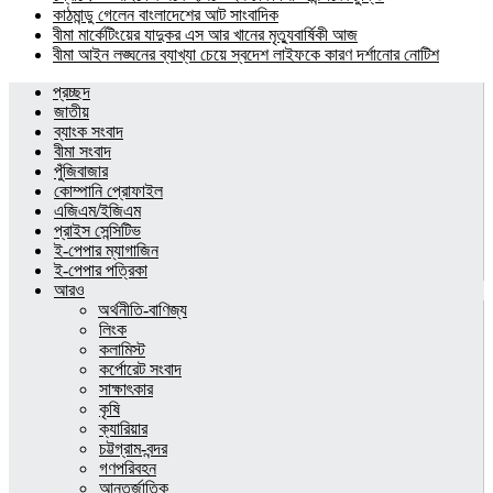
কাঠমান্ডু গেলেন বাংলাদেশের আট সাংবাদিক
বীমা মার্কেটিংয়ের যাদুকর এস আর খানের মৃত্যুবার্ষিকী আজ
বীমা আইন লঙ্ঘনের ব্যাখ্যা চেয়ে স্বদেশ লাইফকে কারণ দর্শানোর নোটিশ
প্রচ্ছদ
জাতীয়
ব্যাংক সংবাদ
বীমা সংবাদ
পুঁজিবাজার
কোম্পানি প্রোফাইল
এজিএম/ইজিএম
প্রাইস সেন্সিটিভ
ই-পেপার ম্যাগাজিন
ই-পেপার পত্রিকা
আরও
অর্থনীতি-বাণিজ্য
লিংক
কলামিস্ট
কর্পোরেট সংবাদ
সাক্ষাৎকার
কৃষি
ক্যারিয়ার
চট্টগ্রাম-বন্দর
গণপরিবহন
আন্তর্জাতিক