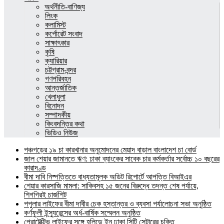
অর্থনীতি-বাণিজ্য
লিংক
কলামিস্ট
কর্পোরেট সংবাদ
সাক্ষাৎকার
কৃষি
ক্যারিয়ার
চট্টগ্রাম-বন্দর
গণপরিবহন
আন্তর্জাতিক
খেলাধুলা
বিনোদন
সম্পাদকীয়
কিংবদন্তির কথা
ভিডিও নিউজ
পঞ্চগড়ের ১৯ চা কারখানার অনুমোদনের মেয়াদ বাড়াল বাংলাদেশ চা বোর্ড
জাল শেয়ার জামানতে ঋণ: ঢাকা ব্যাংকের সাবেক চার কর্মকর্তার সর্বোচ্চ ১০ বছরের
কারাদণ্ড
বীমা দাবি নিষ্পত্তিতে বাধ্যতামূলক অডিট রিপোর্টে আপত্তি বিআইএর
শেয়ার কারসাজি মামলা: সাকিবসহ ১৫ জনের বিরুদ্ধে তদন্ত শেষ পর্যায়ে,
শিগগিরই চার্জশিট
পপুলার লাইফের বীমা দাবীর চেক হস্তান্তর ও ব্যবসা পর্যালোচনা সভা অনুষ্ঠিত
কর্ণফুলী ইন্স্যুরেন্সের অর্ধ-বার্ষিক সম্মেলন অনুষ্ঠিত
প্রোটেক্টিভ লাইফের সঙ্গে হলিডে ইন ঢাকা সিটি সেন্টারের চুক্তি