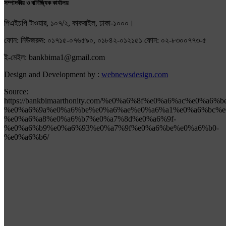
সম্পাদকীয় ও বাণিজ্যিক কার্যালয়
পিএইচপি টাওয়ার, ১০৭/২, কাকরাইল, ঢাকা-১০০০।
ফোন: নিউজরুম: ০১৭১৫-০৭৬৫৯০, ০১৮৪২-০১২১৫১ ফোন: ০২-৮৩০০৭৭৩-৫
ই-মেইল: bankbima1@gmail.com
Design and Development by :
webnewsdesign.com
Source:
https://bankbimaarthonity.com/%e0%a6%8f%e0%a6%ac%e0%a6
%e0%a6%9a%e0%a6%be%e0%a6%ae%e0%a6%a1%e0%a6%bc%e
%e0%a6%a8%e0%a6%b7%e0%a7%8d%e0%a6%9f-
%e0%a6%b9%e0%a6%93%e0%a7%9f%e0%a6%be%e0%a6%b0-
%e0%a6%b6/