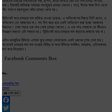
আমাদের এবারের লক্ষ্যমাত্রা গরু, ছাগল, মহিষ মিলিয়ে মোট ৮৫ লাখ চামড়া সংগ্রহ
করা। ট্যানারি মালিকরা সবসময় লবণযুক্ত চামড়া কেনেন। তবে, ঈদের সময় তিন থেকে
পাঁচ শতাংশ রক্তযুক্ত কাঁচা চামড়া কেনা হয়।
সিন্ডিকেট করে চামড়ার দাম কমিয়ে দেওয়া হয়েছে- এ অভিযোগের বিষয়ে তিনি বলেন, এ
অভিযোগ তো আজকের না। গত বিশ বছর ধরে একই অভিযোগ করা হচ্ছে আমাদের
বিরুদ্ধে। ঢাকা শহরে এক লাখ লোক চামড়া কেনেন। এ এক লাখ লোককে কে কীভাবে
নিয়ন্ত্রণ করবে? এটা সম্ভব নয়। সিন্ডিকেট করে চামড়ার দাম বাড়ানো-কমানো যায় না।
এদিন ধানমন্ডির বিভিন্ন এলাকা ঘুরে চামড়া কেনাবেচায় একই ধরনের দৃশ্য দেখা যায়।
অনেকেই চামড়ার দাম কম হওয়ায় বিক্রি না করে বিভিন্ন মসজিদ, মাদ্রাসা, এতিমখানায়
দান করে দিয়েছেন।
Facebook Comments Box
বিষয় :
কোরবানির ঈদ
চামড়া
📸 ফটো কার্ড
Facebook