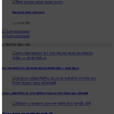
বীমার আওতায় আসছে সাধারণ জনগণ
১২১৭৪ বার পঠিত
এ বিভাগের আরও খবর
জাল শেয়ার জামানতে ঋণ: ঢাকা ব্যাংকের সাবেক চার কর্মকর্তার সর্বোচ্চ ১০ বছরের কারাদণ্ড
বাংলাদেশ-কোরিয়া সিইপিএ দুই দেশের অর্থনৈতিক সম্পর্কের নতুন দিগন্ত উন্মোচন করবে: বাণিজ্যমন্ত্রী
বিনিয়োগ ও বাংলাদেশ থেকে দক্ষ শ্রমিক নিতে আগ্রহী সৌদি