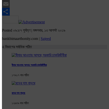
Twitter
Email
Share
Posted ০৯:৫৭ পূর্বাহ্ণ | মঙ্গলবার, ১৩ আগস্ট ২০১৯
bankbimaarthonity.com |
Sajeed
এ বিভাগের সর্বাধিক পঠিত
বীমার আওতায় আসছে সরকারি চাকরিজীবীরা
১৭৯১৭ বার পঠিত
রডের দাম বাড়ছে
১২৬৩৯ বার পঠিত