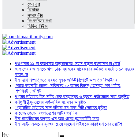
খেলাধুলা
বিনোদন
সম্পাদকীয়
কিংবদন্তির কথা
ভিডিও নিউজ
পঞ্চগড়ের ১৯ চা কারখানার অনুমোদনের মেয়াদ বাড়াল বাংলাদেশ চা বোর্ড
জাল শেয়ার জামানতে ঋণ: ঢাকা ব্যাংকের সাবেক চার কর্মকর্তার সর্বোচ্চ ১০ বছরের
কারাদণ্ড
বীমা দাবি নিষ্পত্তিতে বাধ্যতামূলক অডিট রিপোর্টে আপত্তি বিআইএর
শেয়ার কারসাজি মামলা: সাকিবসহ ১৫ জনের বিরুদ্ধে তদন্ত শেষ পর্যায়ে,
শিগগিরই চার্জশিট
পপুলার লাইফের বীমা দাবীর চেক হস্তান্তর ও ব্যবসা পর্যালোচনা সভা অনুষ্ঠিত
কর্ণফুলী ইন্স্যুরেন্সের অর্ধ-বার্ষিক সম্মেলন অনুষ্ঠিত
প্রোটেক্টিভ লাইফের সঙ্গে হলিডে ইন ঢাকা সিটি সেন্টারের চুক্তি
কাঠমান্ডু গেলেন বাংলাদেশের আট সাংবাদিক
বীমা মার্কেটিংয়ের যাদুকর এস আর খানের মৃত্যুবার্ষিকী আজ
বীমা আইন লঙ্ঘনের ব্যাখ্যা চেয়ে স্বদেশ লাইফকে কারণ দর্শানোর নোটিশ