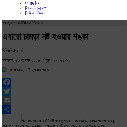
সম্পাদকীয়
কিংবদন্তির কথা
ভিডিও নিউজ
প্রচ্ছদ
>
অর্থনীতি-বাণিজ্য
>
এবারো চামড়া নষ্ট হওয়ার শঙ্কা
বিবিএনিউজ.নেট
মঙ্গলবার, ১৩ আগস্ট ২০১৯
প্রিন্ট
৭৫৭ বার পঠিত
Facebook
Twitter
Email
Share
গত বছরের কোরবানির ঈদের তুলনায় এবছর চামড়ার দাম আরও কম।
একারণে এবারও অনেক চামড়া পচে-গলে নষ্ট হতে পারে বলে আশঙ্কা করছেন