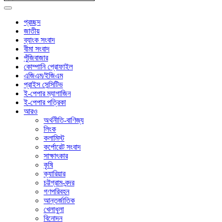
প্রচ্ছদ
জাতীয়
ব্যাংক সংবাদ
বীমা সংবাদ
পুঁজিবাজার
কোম্পানি প্রোফাইল
এজিএম/ইজিএম
প্রাইস সেন্সিটিভ
ই-পেপার ম্যাগাজিন
ই-পেপার পত্রিকা
আরও
অর্থনীতি-বাণিজ্য
লিংক
কলামিস্ট
কর্পোরেট সংবাদ
সাক্ষাৎকার
কৃষি
ক্যারিয়ার
চট্টগ্রাম-বন্দর
গণপরিবহন
আন্তর্জাতিক
খেলাধুলা
বিনোদন