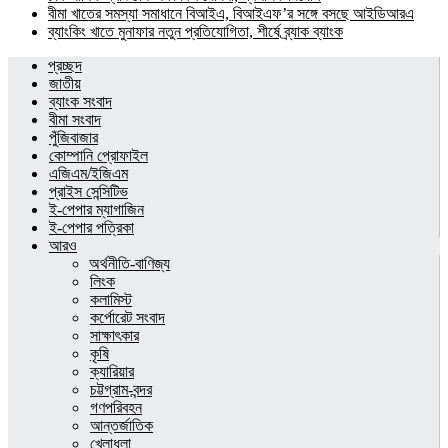
বীমা খাতের সমস্যা সমাধানে বিআইএ, বিআইএফ’র সঙ্গে বসছে আইডিআরএ
ব্যাংকিং খাতে মুনাফার নতুন প্রতিযোগিতা, শীর্ষে ব্র্যাক ব্যাংক
প্রচ্ছদ
জাতীয়
ব্যাংক সংবাদ
বীমা সংবাদ
পুঁজিবাজার
কোম্পানি প্রোফাইল
এজিএম/ইজিএম
প্রাইস সেন্সিটিভ
ই-পেপার ম্যাগাজিন
ই-পেপার পত্রিকা
আরও
অর্থনীতি-বাণিজ্য
লিংক
কলামিস্ট
কর্পোরেট সংবাদ
সাক্ষাৎকার
কৃষি
ক্যারিয়ার
চট্টগ্রাম-বন্দর
গণপরিবহন
আন্তর্জাতিক
খেলাধুলা