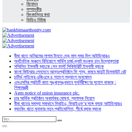
বিনোদন
সম্পাদকীয়
কিংবদন্তির কথা
ভিডিও নিউজ
বীমা খাতে অনিয়মের লাগাম টানতে দেড় মাস সময় দিল আইডিআরএ
অর্থনৈতিক অঞ্চলে বিনিয়োগে সার্ভিস চার্জ-ভ্যাট মওকুফ চান উদ্যোক্তারা
সম্মিলিত ইসলামী ব্যাংকে গেল ফার্স্ট সিকিউরিটি ইসলামী ব্যাংক
বাংলা কিউআর লেনদেনে আন্তঃপ্রতিষ্ঠান ফি শূন্য, কমবে মার্চেন্ট ডিসকাউন্ট রেট
চার্টার্ড লাইফের এজিএমে ৪ শতাংশ লভ্যাংশ অনুমোদন
এসএসসির প্রতিটি খাতা পুঙ্খানুপুঙ্খভাবে পুনর্নিরীক্ষণের সুযোগ থাকছে :
শিক্ষামন্ত্রী
Agm notice of union insurance plc.
চার আর্থিক প্রতিষ্ঠান অকার্যকর ঘোষণা, প্রশাসক নিয়োগ
বীমা খাতের সমস্যা সমাধানে বিআইএ, বিআইএফ’র সঙ্গে বসছে আইডিআরএ
ব্যাংকিং খাতে মুনাফার নতুন প্রতিযোগিতা, শীর্ষে ব্র্যাক ব্যাংক