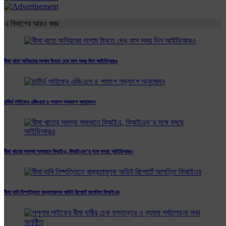
এ বিভাগের আরও খবর
বীমা খাতে অনিয়মের লাগাম টানতে দেড় মাস সময় দিল আইডিআরএ
চার্টার্ড লাইফের এজিএমে ৪ শতাংশ লভ্যাংশ অনুমোদন
বীমা খাতের সমস্যা সমাধানে বিআইএ, বিআইএফ’র সঙ্গে বসছে আইডিআরএ
বীমা দাবি নিষ্পত্তিতে বাধ্যতামূলক অডিট রিপোর্টে আপত্তি বিআইএর