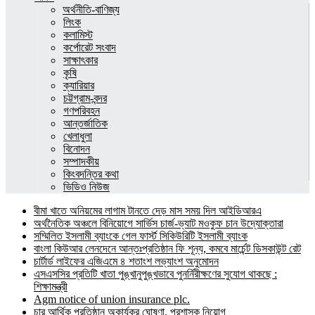
অর্থনীতি-বাণিজ্য
লিংক
কলামিস্ট
কর্পোরেট সংবাদ
সাক্ষাৎকার
কৃষি
ক্যারিয়ার
চট্টগ্রাম-বন্দর
গণপরিবহন
আন্তর্জাতিক
খেলাধুলা
বিনোদন
সম্পাদকীয়
কিংবদন্তির কথা
ভিডিও নিউজ
বীমা খাতে অনিয়মের লাগাম টানতে দেড় মাস সময় দিল আইডিআরএ
অর্থনৈতিক অঞ্চলে বিনিয়োগে সার্ভিস চার্জ-ভ্যাট মওকুফ চান উদ্যোক্তারা
সম্মিলিত ইসলামী ব্যাংকে গেল ফার্স্ট সিকিউরিটি ইসলামী ব্যাংক
বাংলা কিউআর লেনদেনে আন্তঃপ্রতিষ্ঠান ফি শূন্য, কমবে মার্চেন্ট ডিসকাউন্ট রেট
চার্টার্ড লাইফের এজিএমে ৪ শতাংশ লভ্যাংশ অনুমোদন
এসএসসির প্রতিটি খাতা পুঙ্খানুপুঙ্খভাবে পুনর্নিরীক্ষণের সুযোগ থাকছে :
শিক্ষামন্ত্রী
Agm notice of union insurance plc.
চার আর্থিক প্রতিষ্ঠান অকার্যকর ঘোষণা, প্রশাসক নিয়োগ