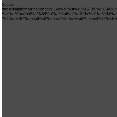
Source:
https://bankbimaarthonity.com/%e0%a6%8f%e0%a6%b6%e0%a6
%e0%a6%aa%e0%a7%8d%e0%a6%af%e0%a6%be%e0%a6%b8%e
%e0%a6%87%e0%a6%a8%e0%a7%8d%e0%a6%b8%e0%a7%8d%e