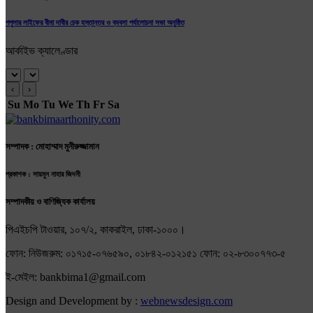
পপুলার লাইফের বীমা দাবীর চেক হস্তান্তর ও ব্যবসা পর্যালোচনা সভা অনুষ্ঠিত
আর্কাইভ ক্যালেণ্ডার
‹
›
Su
Mo
Tu
We
Th
Fr
Sa
সম্পাদক : মোহাম্মাদ মুনীরুজ্জামান
প্রকাশক : সায়মুন নাহার জিদনী
সম্পাদকীয় ও বাণিজ্যিক কার্যালয়
পিএইচপি টাওয়ার, ১০৭/২, কাকরাইল, ঢাকা-১০০০।
ফোন: নিউজরুম: ০১৭১৫-০৭৬৫৯০, ০১৮৪২-০১২১৫১ ফোন: ০২-৮৩০০৭৭৩-৫
ই-মেইল: bankbima1@gmail.com
Design and Development by :
webnewsdesign.com