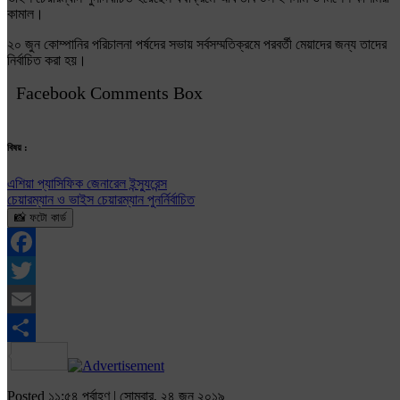
কামাল।
২০ জুন কোম্পানির পরিচালনা পর্ষদের সভায় সর্বসম্মতিক্রমে পরবর্তী মেয়াদের জন্য তাদের
নির্বাচিত করা হয়।
Facebook Comments Box
বিষয় :
এশিয়া প্যাসিফিক জেনারেল ইন্স্যুরেন্স
চেয়ারম্যান ও ভাইস চেয়ারম্যান পুনর্নির্বাচিত
📸 ফটো কার্ড
Facebook
Twitter
Email
Share
Posted ১১:৫৪ পূর্বাহ্ণ | সোমবার, ২৪ জুন ২০১৯