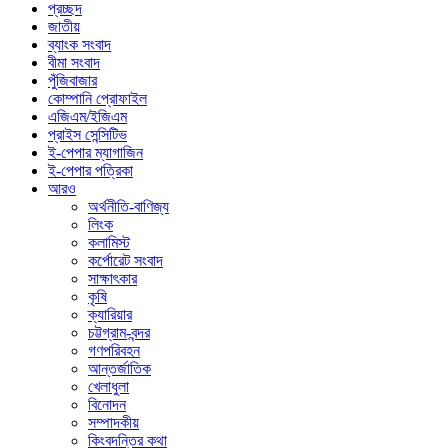
প্রচ্ছদ
জাতীয়
ব্যাংক সংবাদ
বীমা সংবাদ
পুঁজিবাজার
কোম্পানি প্রোফাইল
এজিএম/ইজিএম
প্রাইস সেন্সিটিভ
ই-পেপার ম্যাগাজিন
ই-পেপার পত্রিকা
আরও
অর্থনীতি-বাণিজ্য
লিংক
কলামিস্ট
কর্পোরেট সংবাদ
সাক্ষাৎকার
কৃষি
ক্যারিয়ার
চট্টগ্রাম-বন্দর
গণপরিবহন
আন্তর্জাতিক
খেলাধুলা
বিনোদন
সম্পাদকীয়
কিংবদন্তির কথা