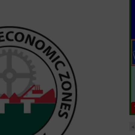
দর্শানোর নোটিশ
এ