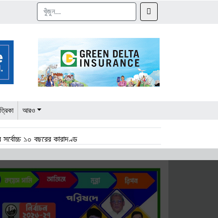
ত্রিকা
আরও
 সর্বোচ্চ ১০ বছরের কারাদণ্ড
পর্যায়ে, শিগগিরই চার্জশিট
াদুকর এস আর খানের মৃত্যুবার্ষিকী আজ