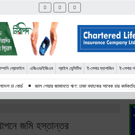
ম্পানি প্রোফাইল
এজিএম/ইজিএম
প্রাইস সেন্সিটিভ
ই-পেপার ম্যাগাজিন
ই-পেপার প
াদেশ চা বোর্ড
জাল শেয়ার জামানতে ঋণ: ঢাকা ব্যাংকের সাবেক চার কর্মকর্তার
ত্তি বিআইএর
শেয়ার কারসাজি মামলা: সাকিবসহ ১৫ জনের বিরুদ্ধে তদন্ত শেষ 
ালোচনা সভা অনুষ্ঠিত
কর্ণফুলী ইন্স্যুরেন্সের অর্ধ-বার্ষিক সম্মেলন অনুষ্ঠিত
থাপনে জমি হস্তান্তর
ুক্তি
কাঠমান্ডু গেলেন বাংলাদেশের আট সাংবাদিক
বীমা মার্কেটিংয়ের য