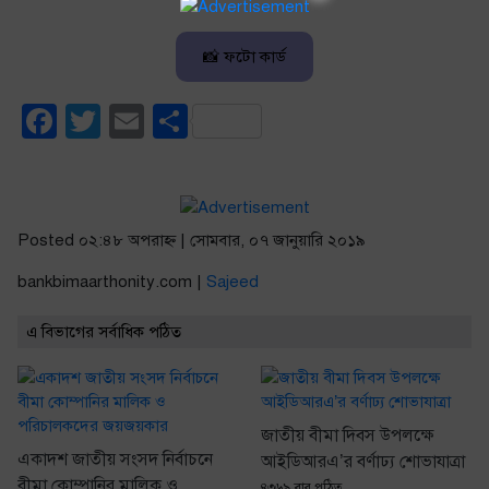
📸 ফটো কার্ড
Facebook
Twitter
Email
Share
Posted ০২:৪৮ অপরাহ্ণ | সোমবার, ০৭ জানুয়ারি ২০১৯
bankbimaarthonity.com |
Sajeed
এ বিভাগের সর্বাধিক পঠিত
জাতীয় বীমা দিবস উপলক্ষে
একাদশ জাতীয় সংসদ নির্বাচনে
আইডিআরএ’র বর্ণাঢ্য শোভাযাত্রা
বীমা কোম্পানির মালিক ও
৪৩৬৯ বার পঠিত