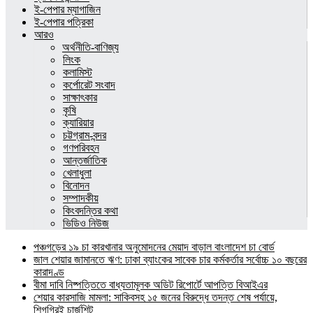
ই-পেপার ম্যাগাজিন
ই-পেপার পত্রিকা
আরও
অর্থনীতি-বাণিজ্য
লিংক
কলামিস্ট
কর্পোরেট সংবাদ
সাক্ষাৎকার
কৃষি
ক্যারিয়ার
চট্টগ্রাম-বন্দর
গণপরিবহন
আন্তর্জাতিক
খেলাধুলা
বিনোদন
সম্পাদকীয়
কিংবদন্তির কথা
ভিডিও নিউজ
পঞ্চগড়ের ১৯ চা কারখানার অনুমোদনের মেয়াদ বাড়াল বাংলাদেশ চা বোর্ড
জাল শেয়ার জামানতে ঋণ: ঢাকা ব্যাংকের সাবেক চার কর্মকর্তার সর্বোচ্চ ১০ বছরের
কারাদণ্ড
বীমা দাবি নিষ্পত্তিতে বাধ্যতামূলক অডিট রিপোর্টে আপত্তি বিআইএর
শেয়ার কারসাজি মামলা: সাকিবসহ ১৫ জনের বিরুদ্ধে তদন্ত শেষ পর্যায়ে,
শিগগিরই চার্জশিট