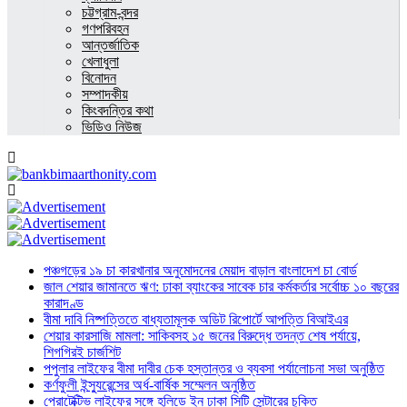
চট্টগ্রাম-বন্দর
গণপরিবহন
আন্তর্জাতিক
খেলাধুলা
বিনোদন
সম্পাদকীয়
কিংবদন্তির কথা
ভিডিও নিউজ
পঞ্চগড়ের ১৯ চা কারখানার অনুমোদনের মেয়াদ বাড়াল বাংলাদেশ চা বোর্ড
জাল শেয়ার জামানতে ঋণ: ঢাকা ব্যাংকের সাবেক চার কর্মকর্তার সর্বোচ্চ ১০ বছরের
কারাদণ্ড
বীমা দাবি নিষ্পত্তিতে বাধ্যতামূলক অডিট রিপোর্টে আপত্তি বিআইএর
শেয়ার কারসাজি মামলা: সাকিবসহ ১৫ জনের বিরুদ্ধে তদন্ত শেষ পর্যায়ে,
শিগগিরই চার্জশিট
পপুলার লাইফের বীমা দাবীর চেক হস্তান্তর ও ব্যবসা পর্যালোচনা সভা অনুষ্ঠিত
কর্ণফুলী ইন্স্যুরেন্সের অর্ধ-বার্ষিক সম্মেলন অনুষ্ঠিত
প্রোটেক্টিভ লাইফের সঙ্গে হলিডে ইন ঢাকা সিটি সেন্টারের চুক্তি