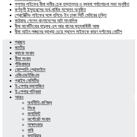
পপুলার লাইফের বীমা দাবীর চেক হস্তান্তর ও ব্যবসা পর্যালোচনা সভা অনুষ্ঠিত
কর্ণফুলী ইন্স্যুরেন্সের অর্ধ-বার্ষিক সম্মেলন অনুষ্ঠিত
প্রোটেক্টিভ লাইফের সঙ্গে হলিডে ইন ঢাকা সিটি সেন্টারের চুক্তি
কাঠমান্ডু গেলেন বাংলাদেশের আট সাংবাদিক
বীমা মার্কেটিংয়ের যাদুকর এস আর খানের মৃত্যুবার্ষিকী আজ
বীমা আইন লঙ্ঘনের ব্যাখ্যা চেয়ে স্বদেশ লাইফকে কারণ দর্শানোর নোটিশ
প্রচ্ছদ
জাতীয়
ব্যাংক সংবাদ
বীমা সংবাদ
পুঁজিবাজার
কোম্পানি প্রোফাইল
এজিএম/ইজিএম
প্রাইস সেন্সিটিভ
ই-পেপার ম্যাগাজিন
ই-পেপার পত্রিকা
আরও
অর্থনীতি-বাণিজ্য
লিংক
কলামিস্ট
কর্পোরেট সংবাদ
সাক্ষাৎকার
কৃষি
ক্যারিয়ার