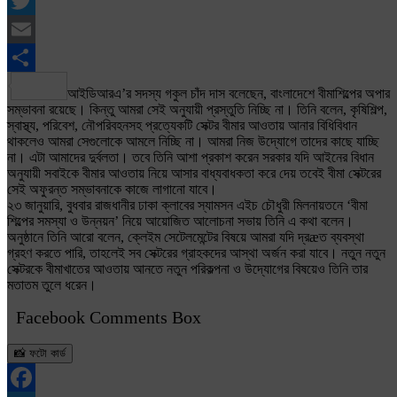
Facebook
Twitter
Email
Share
আইডিআরএ’র সদস্য গকুল চাঁদ দাস বলেছেন, বাংলাদেশে বীমাশিল্পের অপার
সম্ভাবনা রয়েছে। কিন্তু আমরা সেই অনুযায়ী প্রস্তুতি নিচ্ছি না। তিনি বলেন, কৃষিশিল্প,
স্বাস্থ্য, পরিবেশ, নৌপরিবহনসহ প্রত্যেকটি সেক্টর বীমার আওতায় আনার বিধিবিধান
থাকলেও আমরা সেগুলোকে আমলে নিচ্ছি না। আমরা নিজ উদ্যোগে তাদের কাছে যাচ্ছি
না। এটা আমাদের দুর্বলতা। তবে তিনি আশা প্রকাশ করেন সরকার যদি আইনের বিধান
অনুযায়ী সবাইকে বীমার আওতায় নিয়ে আসার বাধ্যবাধকতা করে দেয় তবেই বীমা সেক্টরের
সেই অফুরন্ত সম্ভাবনাকে কাজে লাগানো যাবে।
২৩ জানুয়ারি, বুধবার রাজধানীর ঢাকা ক্লাবের স্যামসন এইচ চৌধুরী মিলনায়তনে ‘বীমা
শিল্পের সমস্যা ও উন্নয়ন’ নিয়ে আয়োজিত আলোচনা সভায় তিনি এ কথা বলেন।
অনুষ্ঠানে তিনি আরো বলেন, ক্লেইম সেটেলমেন্টের বিষয়ে আমরা যদি দ্রæত ব্যবস্থা
গ্রহণ করতে পারি, তাহলেই সব সেক্টরের গ্রাহকদের আস্থা অর্জন করা যাবে। নতুন নতুন
সেক্টরকে বীমাখাতের আওতায় আনতে নতুন পরিকল্পনা ও উদ্যোগের বিষয়েও তিনি তার
মতাতম তুলে ধরেন।
Facebook Comments Box
📸 ফটো কার্ড