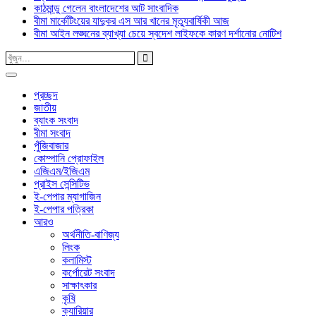
কাঠমান্ডু গেলেন বাংলাদেশের আট সাংবাদিক
বীমা মার্কেটিংয়ের যাদুকর এস আর খানের মৃত্যুবার্ষিকী আজ
বীমা আইন লঙ্ঘনের ব্যাখ্যা চেয়ে স্বদেশ লাইফকে কারণ দর্শানোর নোটিশ
প্রচ্ছদ
জাতীয়
ব্যাংক সংবাদ
বীমা সংবাদ
পুঁজিবাজার
কোম্পানি প্রোফাইল
এজিএম/ইজিএম
প্রাইস সেন্সিটিভ
ই-পেপার ম্যাগাজিন
ই-পেপার পত্রিকা
আরও
অর্থনীতি-বাণিজ্য
লিংক
কলামিস্ট
কর্পোরেট সংবাদ
সাক্ষাৎকার
কৃষি
ক্যারিয়ার