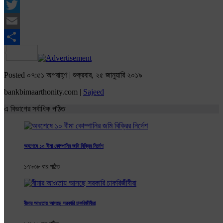
Facebook
Twitter
Email
Share
Posted ০৭:৫১ অপরাহ্ণ | শুক্রবার, ২৫ জানুয়ারি ২০১৯
bankbimaarthonity.com |
Sajeed
এ বিভাগের সর্বাধিক পঠিত
অবশেষে ১০ বীমা কোম্পানির জমি বিক্রির নির্দেশ
১৭৯৩৮ বার পঠিত
বীমার আওতায় আসছে সরকারি চাকরিজীবীরা