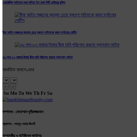
প্রোটেক্টিভ লাইফের সঙ্গে হলিডে ইন ঢাকা সিটি সেন্টারের চুক্তি
বীমা আইন লঙ্ঘনের ব্যাখ্যা চেয়ে স্বদেশ লাইফকে কারণ দর্শানোর নোটিশ
৩৬ লাখ ৮৩ হাজার টাকার বীমা দাবি পরিশোধ করলো ন্যাশনাল লাইফ
আর্কাইভ ক্যালেণ্ডার
‹
›
Su
Mo
Tu
We
Th
Fr
Sa
সম্পাদক : মোহাম্মাদ মুনীরুজ্জামান
প্রকাশক : সায়মুন নাহার জিদনী
সম্পাদকীয় ও বাণিজ্যিক কার্যালয়