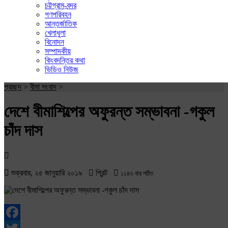
চট্টগ্রাম-বন্দর
গণপরিবহন
আন্তর্জাতিক
খেলাধুলা
বিনোদন
সম্পাদকীয়
কিংবদন্তির কথা
ভিডিও নিউজ
প্রচ্ছদ
>
বীমা সংবাদ
>
দেশে বীমাশিল্পের অফুরন্ত সম্ভাবনা -গকুল
চাঁদ দাস
শুক্রবার, ২৫ জানুয়ারি ২০১৯
প্রিন্ট
১১৪৩ বার পঠিত