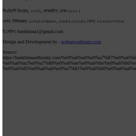
পিএইচপি টাওয়ার, ১০৭/২, কাকরাইল, ঢাকা-১০০০।
ফোন: নিউজরুম: ০১৭১৫-০৭৬৫৯০, ০১৮৪২-০১২১৫১ ফোন: ০২-৮৩০০৭৭৩-৫
ই-মেইল: bankbima1@gmail.com
Design and Development by :
webnewsdesign.com
Source:
https://bankbimaarthonity.com/%e0%a6%a6%e0%a7%87%e0%a6
%e0%a6%ac%e0%a7%80%e0%a6%ae%e0%a6%be%e0%a6%b6%e
%e0%a6%85%e0%a6%ab%e0%a7%81%e0%a6%b0%e0%a6%a8%e