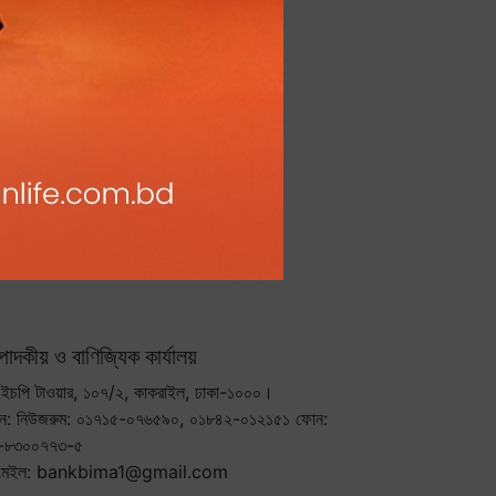
্পাদকীয় ও বাণিজ্যিক কার্যালয়
ইচপি টাওয়ার, ১০৭/২, কাকরাইল, ঢাকা-১০০০।
ন: নিউজরুম: ০১৭১৫-০৭৬৫৯০, ০১৮৪২-০১২১৫১ ফোন:
-৮৩০০৭৭৩-৫
মেইল: bankbima1@gmail.com