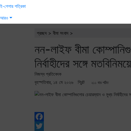
ই-পেপার পত্রিকা
আরও
প্রচ্ছদ
>
বীমা সংবাদ
>
নন-লাইফ বীমা কোম্পানিগু
নির্বাহীদের সঙ্গে মতবিনি
নিজস্ব প্রতিবেদক
বৃহস্পতিবার, ১৪ মে ২০২৬
প্রিন্ট
২১১ বার পঠিত
Facebook