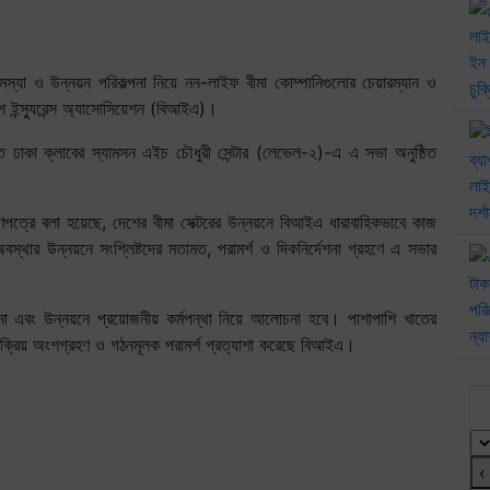
মস্যা ও উন্নয়ন পরিকল্পনা নিয়ে নন-লাইফ বীমা কোম্পানিগুলোর চেয়ারম্যান ও
দেশ ইন্স্যুরেন্স অ্যাসোসিয়েশন (বিআইএ)।
ত ঢাকা ক্লাবের স্যামসন এইচ চৌধুরী সেন্টার (লেভেল-২)-এ এ সভা অনুষ্ঠিত
ণপত্রে বলা হয়েছে, দেশের বীমা সেক্টরের উন্নয়নে বিআইএ ধারাবাহিকভাবে কাজ
্থার উন্নয়নে সংশ্লিষ্টদের মতামত, পরামর্শ ও দিকনির্দেশনা গ্রহণে এ সভার
াবনা এবং উন্নয়নে প্রয়োজনীয় কর্মপন্থা নিয়ে আলোচনা হবে। পাশাপাশি খাতের
দের সক্রিয় অংশগ্রহণ ও গঠনমূলক পরামর্শ প্রত্যাশা করেছে বিআইএ।
আ
‹