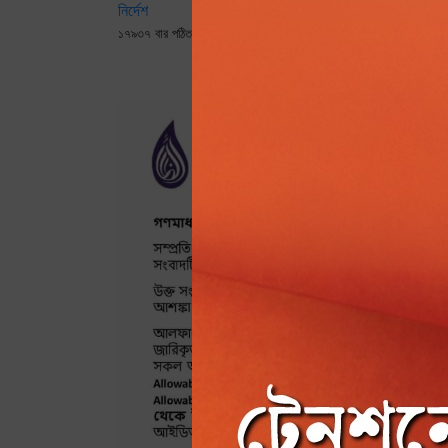
নির্দেশ
১৭৯২১ বার পঠিত
১৭৯৩৭ বার পঠিত