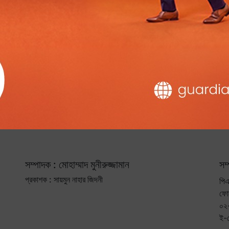
সম্পাদক : মোহাম্মাদ মুনীরুজ্জামান
সম
প্রকাশক : সায়মুন নাহার জিদনী
পিএ
ফো
০২
ই-