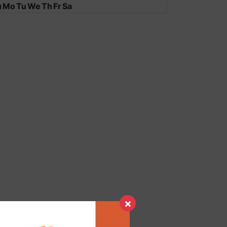
u
Mo
Tu
We
Th
Fr
Sa
×