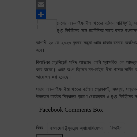
Twitter
Email
দেশের নন-লাইফ বীমা খাতের বর্তমান পরিস্থিতি, স
Share
মুখ্য নির্বাহীদের সঙ্গে মতবিনিময় সভায় বসছে বাংলা
আগামী ২০ মে ২০২৬ বুধবার সন্ধ্যা ৬টায় ঢাকার রমনায় অবস্থি
হবে।
বিআইএর প্রেসিডেন্ট সাঈদ আহমেদ এমপি স্বাক্ষরিত এক আমন্ত্র
করে যাচ্ছে। এরই অংশ হিসেবে নন-লাইফ বীমা খাতের সার্বিক অবস
আয়োজন করা হয়েছে।
সভায় নন-লাইফ বীমা খাতের বর্তমান প্রেক্ষাপট, সমস্যা, সম্ভ
উন্নয়নে কার্যকর সিদ্ধান্ত গ্রহণে চেয়ারম্যান ও মুখ্য নির্বাহী
Facebook Comments Box
বিষয় :
বাংলাদেশ ইন্স্যুরেন্স অ্যাসোসিয়েশন
বিআইএ