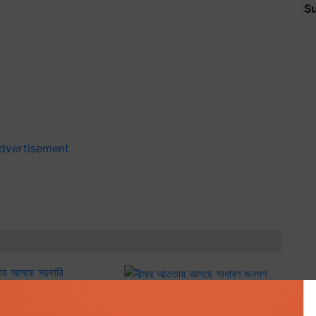
S
বীমার আওতায় আসছে সাধারণ জনগণ
আসছে সরকারি চাকরিজীবীরা
১২১৭৬ বার পঠিত