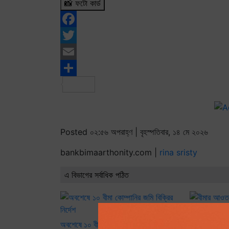
📸 ফটো কার্ড
Facebook
Twitter
Email
Share
Posted ০২:৫৬ অপরাহ্ণ | বৃহস্পতিবার, ১৪ মে ২০২৬
bankbimaarthonity.com |
rina sristy
এ বিভাগের সর্বাধিক পঠিত
অবশেষে ১০ বীমা কোম্পানির জমি বিক্রির
বীমার আওতায় 