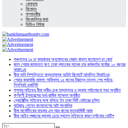
খেলাধুলা
বিনোদন
সম্পাদকীয়
কিংবদন্তির কথা
ভিডিও নিউজ
পঞ্চগড়ের ১৯ চা কারখানার অনুমোদনের মেয়াদ বাড়াল বাংলাদেশ চা বোর্ড
জাল শেয়ার জামানতে ঋণ: ঢাকা ব্যাংকের সাবেক চার কর্মকর্তার সর্বোচ্চ ১০ বছরের
কারাদণ্ড
বীমা দাবি নিষ্পত্তিতে বাধ্যতামূলক অডিট রিপোর্টে আপত্তি বিআইএর
শেয়ার কারসাজি মামলা: সাকিবসহ ১৫ জনের বিরুদ্ধে তদন্ত শেষ পর্যায়ে,
শিগগিরই চার্জশিট
পপুলার লাইফের বীমা দাবীর চেক হস্তান্তর ও ব্যবসা পর্যালোচনা সভা অনুষ্ঠিত
কর্ণফুলী ইন্স্যুরেন্সের অর্ধ-বার্ষিক সম্মেলন অনুষ্ঠিত
প্রোটেক্টিভ লাইফের সঙ্গে হলিডে ইন ঢাকা সিটি সেন্টারের চুক্তি
কাঠমান্ডু গেলেন বাংলাদেশের আট সাংবাদিক
বীমা মার্কেটিংয়ের যাদুকর এস আর খানের মৃত্যুবার্ষিকী আজ
বীমা আইন লঙ্ঘনের ব্যাখ্যা চেয়ে স্বদেশ লাইফকে কারণ দর্শানোর নোটিশ