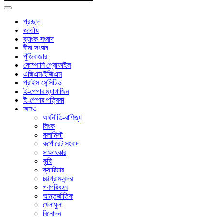
প্রচ্ছদ
জাতীয়
ব্যাংক সংবাদ
বীমা সংবাদ
পুঁজিবাজার
কোম্পানি প্রোফাইল
এজিএম/ইজিএম
প্রাইস সেন্সিটিভ
ই-পেপার ম্যাগাজিন
ই-পেপার পত্রিকা
আরও
অর্থনীতি-বাণিজ্য
লিংক
কলামিস্ট
কর্পোরেট সংবাদ
সাক্ষাৎকার
কৃষি
ক্যারিয়ার
চট্টগ্রাম-বন্দর
গণপরিবহন
আন্তর্জাতিক
খেলাধুলা
বিনোদন