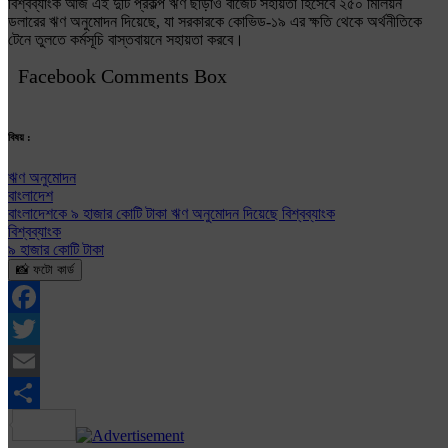
বিশ্বব্যাংক আজ এই দুটি প্রকল্প ঋণ ছাড়াও বাজেট সহায়তা হিসেবে ২৫০ মিলিয়ন
ডলারের ঋণ অনুমোদন দিয়েছে, যা সরকারকে কোভিড-১৯ এর ক্ষতি থেকে অর্থনীতিকে
টেনে তুলতে কর্মসূচি বাস্তবায়নে সহায়তা করবে।
Facebook Comments Box
বিষয় :
ঋণ অনুমোদন
বাংলাদেশ
বাংলাদেশকে ৯ হাজার কোটি টাকা ঋণ অনুমোদন দিয়েছে বিশ্বব্যাংক
বিশ্বব্যাংক
৯ হাজার কোটি টাকা
📸 ফটো কার্ড
Facebook
Twitter
Email
Share