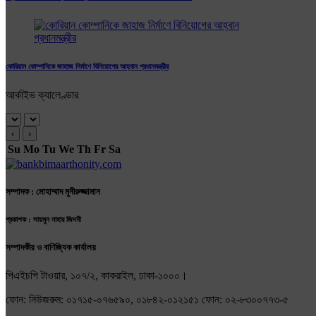
কোরিয়ান কোম্পানিকে জাহাজ নির্মাণে বিনিয়োগের আহ্বান প্রধানমন্ত্রীর
আর্কাইভ ক্যালেণ্ডার
‹
›
Su
Mo
Tu
We
Th
Fr
Sa
সম্পাদক : মোহাম্মাদ মুনীরুজ্জামান
প্রকাশক : সায়মুন নাহার জিদনী
সম্পাদকীয় ও বাণিজ্যিক কার্যালয়
পিএইচপি টাওয়ার, ১০৭/২, কাকরাইল, ঢাকা-১০০০।
ফোন: নিউজরুম: ০১৭১৫-০৭৬৫৯০, ০১৮৪২-০১২১৫১ ফোন: ০২-৮৩০০৭৭৩-৫