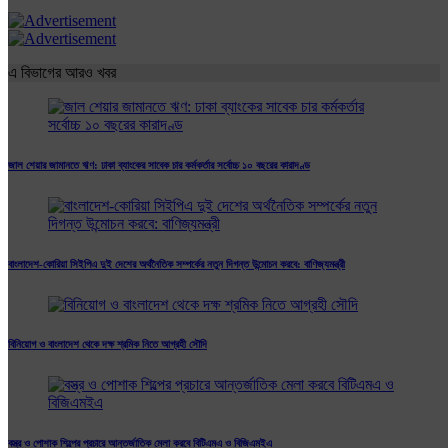
এ বিভাগের আরও খবর
জাল শেয়ার জামানতে ঋণ: ঢাকা ব্যাংকের সাবেক চার কর্মকর্তার সর্বোচ্চ ১০ বছরের কারাদণ্ড
বাংলাদেশ-কোরিয়া সিইপিএ দুই দেশের অর্থনৈতিক সম্পর্কের নতুন দিগন্ত উন্মোচন করবে: বাণিজ্যমন্ত্রী
বিনিয়োগ ও বাংলাদেশ থেকে দক্ষ শ্রমিক নিতে আগ্রহী সৌদি
বস্ত্র ও পোশাক শিল্পের প্রচারে আন্তর্জাতিক মেলা করবে বিটিএমএ ও বিজিএমইএ