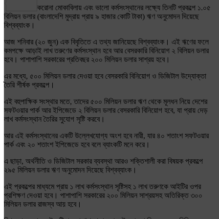
Share
করোনা মোকাবিলায় এবং ভালো কর্মসংস্থানের লক্ষ্যে তিনটি প্রকল্পে ১.০৫
বিলিয়ন ডলার (বাংলাদেশি মুদ্রায় প্রায় ৯ হাজার কোটি টাকা) ঋণ অনুমোদন দিয়েছে
বিশ্বব্যাংক।
আজ শনিবার (২০ জুন) এক বিবৃতিতে এ তথ্য জানিয়েছে বিশ্বব্যাংক। এই ঋণের ফলে
কমপক্ষে আড়াই লাখ তরুণের কর্মসংস্থান হবে আর বেসরকারি বিনিয়োগ ২ বিলিয়ন ডলার
হবে। পাশাপাশি সরকারের প্রতিবছর ২০০ মিলিয়ন ডলার সাশ্রয় হবে।
এর মধ্যে, ৫০০ মিলিয়ন ডলার দেওয়া হবে বেসরকারি বিনিয়োগ ও ডিজিটাল উদ্যোক্তা
তৈরি শীর্ষক প্রকল্পে।
এই বহুপাক্ষিক সংস্থার মতে, তাদের ৫০০ মিলিয়ন ডলার ঋণ থেকে মূলধন নিয়ে দেশের
সফটওয়ার পার্ক আর ইপিজেডে ২ বিলিয়ন ডলার বেসরকারি বিনিয়োগ হবে, যা প্রায় দেড়
লাখ কর্মসংস্থান তৈরির সুযোগ সৃষ্টি করবে।
আর এই কর্মসংস্থানের একটি উল্লেখযোগ্য অংশ হবে নারী, যার ৪০ শতাংশ সফটওয়ার
পার্ক এবং ২০ শতাংশ ইপিজেডে হবে বলে ব্যাংকটি মনে করে।
এ ছাড়া, অর্থনীতি ও ডিজিটাল সরকার ব্যবস্থা আরও শক্তিশালী করা বিষয়ক প্রকল্পে
২৯৫ মিলিয়ন ডলার ঋণ অনুমোদন দিয়েছে বিশ্বব্যাংক।
এই প্রকল্পের মাধ্যমে প্রায় ১ লাখ কর্মসংস্থান সৃষ্টিসহ ১ লাখ তরুণকে আইটির ওপর
প্রশিক্ষণ দেওয়া হবে। পাশাপাশি সরকারের ২০০ মিলিয়ন সাশ্রয়সহ অতিরিক্ত ৩০০
মিলিয়ন ডলার রাজস্ব আয় হবে।