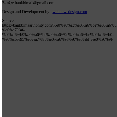
ই-মেইল: bankbima1@gmail.com
Design and Development by :
webnewsdesign.com
Source:
https://bankbimaarthonity.com/%e0%a6%ac%e0%a6%be%e
%e0%a7%af-
%e0%a6%b9%e0%a6%be%e0%a6%9c%e0%a6%be%e0%a6%b0-
%e0%a6%95%e0%a7%8b%e0%a6%9f%e0%a6%bf-%e0%a6%9f/