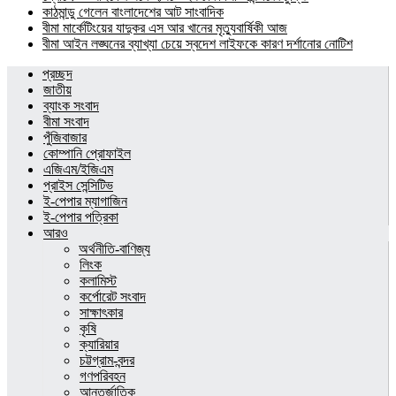
কাঠমান্ডু গেলেন বাংলাদেশের আট সাংবাদিক
বীমা মার্কেটিংয়ের যাদুকর এস আর খানের মৃত্যুবার্ষিকী আজ
বীমা আইন লঙ্ঘনের ব্যাখ্যা চেয়ে স্বদেশ লাইফকে কারণ দর্শানোর নোটিশ
প্রচ্ছদ
জাতীয়
ব্যাংক সংবাদ
বীমা সংবাদ
পুঁজিবাজার
কোম্পানি প্রোফাইল
এজিএম/ইজিএম
প্রাইস সেন্সিটিভ
ই-পেপার ম্যাগাজিন
ই-পেপার পত্রিকা
আরও
অর্থনীতি-বাণিজ্য
লিংক
কলামিস্ট
কর্পোরেট সংবাদ
সাক্ষাৎকার
কৃষি
ক্যারিয়ার
চট্টগ্রাম-বন্দর
গণপরিবহন
আন্তর্জাতিক