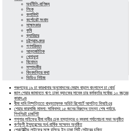
অর্থনীতি-বাণিজ্য
লিংক
কলামিস্ট
কর্পোরেট সংবাদ
সাক্ষাৎকার
কৃষি
ক্যারিয়ার
চট্টগ্রাম-বন্দর
গণপরিবহন
আন্তর্জাতিক
খেলাধুলা
বিনোদন
সম্পাদকীয়
কিংবদন্তির কথা
ভিডিও নিউজ
পঞ্চগড়ের ১৯ চা কারখানার অনুমোদনের মেয়াদ বাড়াল বাংলাদেশ চা বোর্ড
জাল শেয়ার জামানতে ঋণ: ঢাকা ব্যাংকের সাবেক চার কর্মকর্তার সর্বোচ্চ ১০ বছরের
কারাদণ্ড
বীমা দাবি নিষ্পত্তিতে বাধ্যতামূলক অডিট রিপোর্টে আপত্তি বিআইএর
শেয়ার কারসাজি মামলা: সাকিবসহ ১৫ জনের বিরুদ্ধে তদন্ত শেষ পর্যায়ে,
শিগগিরই চার্জশিট
পপুলার লাইফের বীমা দাবীর চেক হস্তান্তর ও ব্যবসা পর্যালোচনা সভা অনুষ্ঠিত
কর্ণফুলী ইন্স্যুরেন্সের অর্ধ-বার্ষিক সম্মেলন অনুষ্ঠিত
প্রোটেক্টিভ লাইফের সঙ্গে হলিডে ইন ঢাকা সিটি সেন্টারের চুক্তি