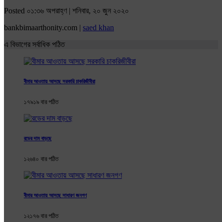
Posted ০১:৩৬ অপরাহ্ণ | শনিবার, ২০ জুন ২০২০
bankbimaarthonity.com |
saed khan
এ বিভাগের সর্বাধিক পঠিত
বীমার আওতায় আসছে সরকারি চাকরিজীবীরা
১৭৯১৯ বার পঠিত
রডের দাম বাড়ছে
১২৬৪০ বার পঠিত
বীমার আওতায় আসছে সাধারণ জনগণ
১২১৭৬ বার পঠিত