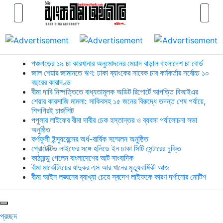
পঞ্চগড়ের ১৯ চা কারখানার অনুমোদনের মেয়াদ বাড়াল বাংলাদেশ চা বোর্ড
জাল শেয়ার জামানতে ঋণ: ঢাকা ব্যাংকের সাবেক চার কর্মকর্তার সর্বোচ্চ ১০
বছরের কারাদণ্ড
বীমা দাবি নিষ্পত্তিতে বাধ্যতামূলক অডিট রিপোর্টে আপত্তি বিআইএর
শেয়ার কারসাজি মামলা: সাকিবসহ ১৫ জনের বিরুদ্ধে তদন্ত শেষ পর্যায়ে,
শিগগিরই চার্জশিট
পপুলার লাইফের বীমা দাবীর চেক হস্তান্তর ও ব্যবসা পর্যালোচনা সভা
অনুষ্ঠিত
কর্ণফুলী ইন্স্যুরেন্সের অর্ধ-বার্ষিক সম্মেলন অনুষ্ঠিত
প্রোটেক্টিভ লাইফের সঙ্গে হলিডে ইন ঢাকা সিটি সেন্টারের চুক্তি
কাঠমান্ডু গেলেন বাংলাদেশের আট সাংবাদিক
বীমা মার্কেটিংয়ের যাদুকর এস আর খানের মৃত্যুবার্ষিকী আজ
বীমা আইন লঙ্ঘনের ব্যাখ্যা চেয়ে স্বদেশ লাইফকে কারণ দর্শানোর নোটিশ
প্রচ্ছদ