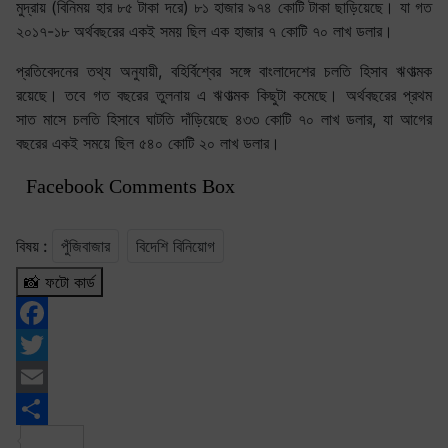
মুদ্রায় (বিনিময় হার ৮৫ টাকা দরে) ৮১ হাজার ৯৭৪ কোটি টাকা ছাড়িয়েছে। যা গত
২০১৭-১৮ অর্থবছরের একই সময় ছিল এক হাজার ৭ কোটি ৭০ লাখ ডলার।
প্রতিবেদনের তথ্য অনুযায়ী, বহির্বিশ্বের সঙ্গে বাংলাদেশের চলতি হিসাব ঋণাত্মক
রয়েছে। তবে গত বছরের তুলনায় এ ঋণাত্মক কিছুটা কমেছে। অর্থবছরের প্রথম
সাত মাসে চলতি হিসাবে ঘাটতি দাঁড়িয়েছে ৪৩৩ কোটি ৭০ লাখ ডলার, যা আগের
বছরের একই সময়ে ছিল ৫৪০ কোটি ২০ লাখ ডলার।
Facebook Comments Box
বিষয় :
পুঁজিবাজার
বিদেশি বিনিয়োগ
📸 ফটো কার্ড
Facebook
Twitter
Email
Share