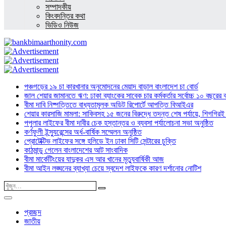
সম্পাদকীয়
কিংবদন্তির কথা
ভিডিও নিউজ
পঞ্চগড়ের ১৯ চা কারখানার অনুমোদনের মেয়াদ বাড়াল বাংলাদেশ চা বোর্ড
জাল শেয়ার জামানতে ঋণ: ঢাকা ব্যাংকের সাবেক চার কর্মকর্তার সর্বোচ্চ ১০ বছরের 
বীমা দাবি নিষ্পত্তিতে বাধ্যতামূলক অডিট রিপোর্টে আপত্তি বিআইএর
শেয়ার কারসাজি মামলা: সাকিবসহ ১৫ জনের বিরুদ্ধে তদন্ত শেষ পর্যায়ে, শিগগিরই 
পপুলার লাইফের বীমা দাবীর চেক হস্তান্তর ও ব্যবসা পর্যালোচনা সভা অনুষ্ঠিত
কর্ণফুলী ইন্স্যুরেন্সের অর্ধ-বার্ষিক সম্মেলন অনুষ্ঠিত
প্রোটেক্টিভ লাইফের সঙ্গে হলিডে ইন ঢাকা সিটি সেন্টারের চুক্তি
কাঠমান্ডু গেলেন বাংলাদেশের আট সাংবাদিক
বীমা মার্কেটিংয়ের যাদুকর এস আর খানের মৃত্যুবার্ষিকী আজ
বীমা আইন লঙ্ঘনের ব্যাখ্যা চেয়ে স্বদেশ লাইফকে কারণ দর্শানোর নোটিশ
প্রচ্ছদ
জাতীয়