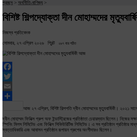
প্রচ্ছদ
>
অর্থনীতি-বাণিজ্য
>
বিশিষ্ট শিল্পদ্যোক্তা দীন মোহাম্মদের মৃত্যুবার
নিজস্ব প্রতিবেদক
সোমবার, ২৭ এপ্রিল ২০২৬
প্রিন্ট
২৬৭ বার পঠিত
Facebook
Twitter
Email
Share
আজ ২৭ এপ্রিল, বিশিষ্ট শিল্পপতি দ্বীন মোহাম্মদের মৃত্যুবার্ষিকী। ২০২১
দ্বীন মোহাম্মদ ফিনিক্স গ্রুপ অফ ইন্ডাস্ট্রিজের প্রতিষ্ঠাতা চেয়ারম্যান ছিলেন। নিজের সক্ষম
স্পিনিং মিলস লিমিটেড এবং ফিনিক্স সিকিউরিটিজ লিমিটেড। এ সব প্রতিষ্ঠান প্রতিষ্ঠার ম
স্বত্তাধিকারি এবং আবাসন প্রতিষ্ঠান রূপায়ন গ্রুপের অংশীদারও ছিলেন।