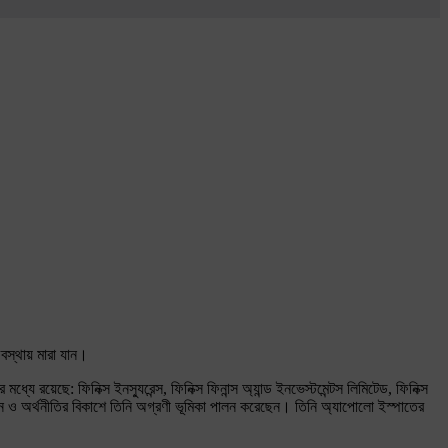
অবস্থায় মারা যান।
ধ্যে রয়েছে: ফিনিক্স ইনস্যুরেন্স, ফিনিক্স ফিনান্স অ্যান্ড ইনভেস্টমেন্টস লিমিটেড, ফিনিক্স
্পায়ন ও অর্থনীতির বিকাশে তিনি অগ্রণী ভূমিকা পালন করেছেন। তিনি অ্যাপোলো ইস্পাতের