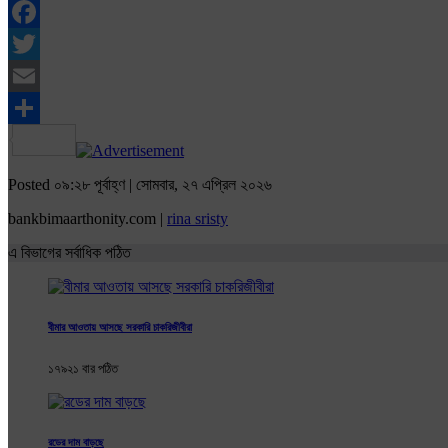
Facebook
Twitter
Email
Share
Posted ০৯:২৮ পূর্বাহ্ণ | সোমবার, ২৭ এপ্রিল ২০২৬
bankbimaarthonity.com |
rina sristy
এ বিভাগের সর্বাধিক পঠিত
বীমার আওতায় আসছে সরকারি চাকরিজীবীরা
১৭৯২১ বার পঠিত
রডের দাম বাড়ছে