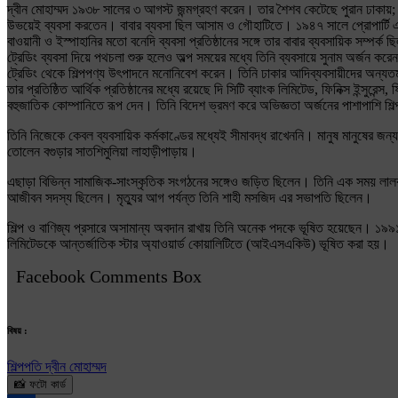
দ্বীন মোহাম্মদ ১৯৩৮ সালের ৩ আগস্ট জন্মগ্রহণ করেন। তার শৈশব কেটেছে পুরান ঢাকায়; পড়া
উভয়েই ব্যবসা করতেন। বাবার ব্যবসা ছিল আসাম ও গৌহাটিতে। ১৯৪৭ সালে প্রোপার্টি 
বাওয়ানী ও ইস্পাহানির মতো বনেদি ব্যবসা প্রতিষ্ঠানের সঙ্গে তার বাবার ব্যবসায়িক সম্
ট্রেডিং ব্যবসা দিয়ে পথচলা শুরু হলেও অল্প সময়ের মধ্যে তিনি ব্যবসায়ে সুনাম অর্জন কর
ট্রেডিং থেকে শিল্পপণ্য উৎপাদনে মনোনিবেশ করেন। তিনি ঢাকার আদিব্যবসায়ীদের অন্যতম হ
তার প্রতিষ্ঠিত আর্থিক প্রতিষ্ঠানের মধ্যে রয়েছে দি সিটি ব্যাংক লিমিটেড, ফিনিক্স ইন্সুরেন্
বহুজাতিক কোম্পানিতে রূপ দেন। তিনি বিদেশ ভ্রমণ করে অভিজ্ঞতা অর্জনের পাশাপাশি শি
তিনি নিজেকে কেবল ব্যবসায়িক কর্মকাণ্ডের মধ্যেই সীমাবদ্ধ রাখেননি। মানুষ মানুষের জন্
তোলেন বগুড়ার সাতশিমুলিয়া লাহাড়ীপাড়ায়।
এছাড়া বিভিন্ন সামাজিক-সাংস্কৃতিক সংগঠনের সঙ্গেও জড়িত ছিলেন। তিনি এক সময় লালবাগ 
আজীবন সদস্য ছিলেন। মৃত্যুর আগ পর্যন্ত তিনি শাহী মসজিদ এর সভাপতি ছিলেন।
শিল্প ও বাণিজ্য প্রসারে অসামান্য অবদান রাখায় তিনি অনেক পদকে ভূষিত হয়েছেন। ১৯৯১ স
লিমিটেডকে আন্তর্জাতিক স্টার অ্যাওয়ার্ড কোয়ালিটিতে (আইএসএকিউ) ভূষিত করা হয়।
Facebook Comments Box
বিষয় :
শিল্পপতি দ্বীন মোহাম্মদ
📸 ফটো কার্ড