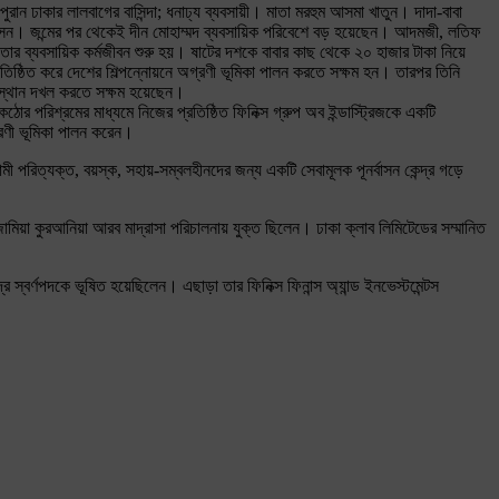
রান ঢাকার লালবাগের বাসিন্দা; ধনাঢ্য ব্যবসায়ী। মাতা মরহুম আসমা খাতুন। দাদা-বাবা
আসেন। জন্মের পর থেকেই দীন মোহাম্মদ ব্যবসায়িক পরিবেশে বড় হয়েছেন। আদমজী, লতিফ
 তার ব্যবসায়িক কর্মজীবন শুরু হয়। ষাটের দশকে বাবার কাছ থেকে ২০ হাজার টাকা নিয়ে
্রতিষ্ঠিত করে দেশের শিল্পন্নোয়নে অগ্রণী ভূমিকা পালন করতে সক্ষম হন। তারপর তিনি
্য স্থান দখল করতে সক্ষম হয়েছেন।
মদ কঠোর পরিশ্রমের মাধ্যমে নিজের প্রতিষ্ঠিত ফিনিক্স গ্রুপ অব ইন্ডাস্ট্রিজকে একটি
্রণী ভূমিকা পালন করেন।
মী পরিত্যক্ত, বয়স্ক, সহায়-সম্বলহীনদের জন্য একটি সেবামূলক পূনর্বাসন কেন্দ্র গড়ে
মিয়া কুরআনিয়া আরব মাদ্রাসা পরিচালনায় যুক্ত ছিলেন। ঢাকা ক্লাব লিমিটেডের সম্মানিত
্বর্ণপদকে ভূষিত হয়েছিলেন। এছাড়া তার ফিনিক্স ফিনান্স অ্যান্ড ইনভেস্টমেন্টস