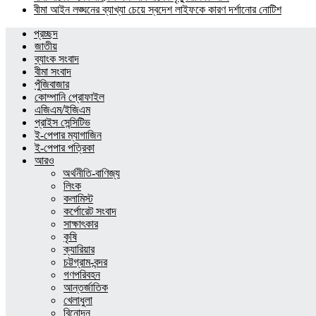
বীমা আইন লঙ্ঘনের ব্যাখ্যা চেয়ে স্বদেশ লাইফকে কারণ দর্শানোর নোটিশ
প্রচ্ছদ
জাতীয়
ব্যাংক সংবাদ
বীমা সংবাদ
পুঁজিবাজার
কোম্পানি প্রোফাইল
এজিএম/ইজিএম
প্রাইস সেন্সিটিভ
ই-পেপার ম্যাগাজিন
ই-পেপার পত্রিকা
আরও
অর্থনীতি-বাণিজ্য
লিংক
কলামিস্ট
কর্পোরেট সংবাদ
সাক্ষাৎকার
কৃষি
ক্যারিয়ার
চট্টগ্রাম-বন্দর
গণপরিবহন
আন্তর্জাতিক
খেলাধুলা
বিনোদন