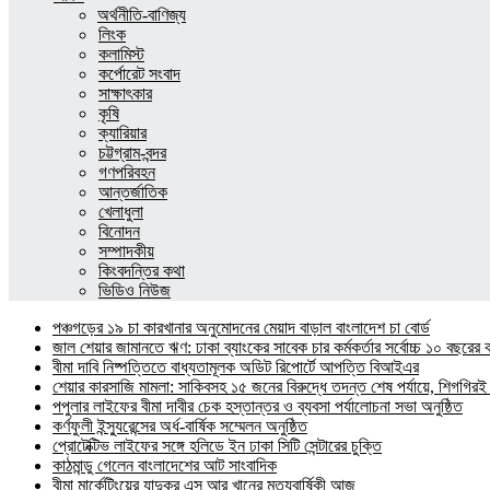
অর্থনীতি-বাণিজ্য
লিংক
কলামিস্ট
কর্পোরেট সংবাদ
সাক্ষাৎকার
কৃষি
ক্যারিয়ার
চট্টগ্রাম-বন্দর
গণপরিবহন
আন্তর্জাতিক
খেলাধুলা
বিনোদন
সম্পাদকীয়
কিংবদন্তির কথা
ভিডিও নিউজ
পঞ্চগড়ের ১৯ চা কারখানার অনুমোদনের মেয়াদ বাড়াল বাংলাদেশ চা বোর্ড
জাল শেয়ার জামানতে ঋণ: ঢাকা ব্যাংকের সাবেক চার কর্মকর্তার সর্বোচ্চ ১০ বছরের 
বীমা দাবি নিষ্পত্তিতে বাধ্যতামূলক অডিট রিপোর্টে আপত্তি বিআইএর
শেয়ার কারসাজি মামলা: সাকিবসহ ১৫ জনের বিরুদ্ধে তদন্ত শেষ পর্যায়ে, শিগগিরই 
পপুলার লাইফের বীমা দাবীর চেক হস্তান্তর ও ব্যবসা পর্যালোচনা সভা অনুষ্ঠিত
কর্ণফুলী ইন্স্যুরেন্সের অর্ধ-বার্ষিক সম্মেলন অনুষ্ঠিত
প্রোটেক্টিভ লাইফের সঙ্গে হলিডে ইন ঢাকা সিটি সেন্টারের চুক্তি
কাঠমান্ডু গেলেন বাংলাদেশের আট সাংবাদিক
বীমা মার্কেটিংয়ের যাদুকর এস আর খানের মৃত্যুবার্ষিকী আজ