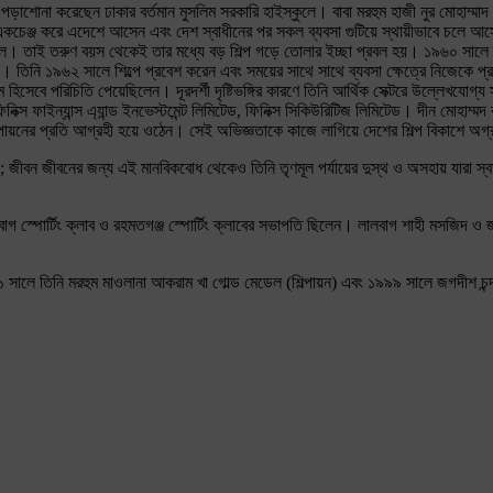
শোনা করেছেন ঢাকার বর্তমান মুসলিম সরকারি হাইস্কুলে। বাবা মরহুম হাজী নুর মোহাম্মাদ পু
একচেঞ্জ করে এদেশে আসেন এবং দেশ স্বাধীনের পর সকল ব্যবসা গুটিয়ে স্থায়ীভাবে চলে 
পর্ক ছিল। তাই তরুণ বয়স থেকেই তার মধ্যে বড় শিল্প গড়ে তোলার ইচ্ছা প্রবল হয়। ১৯৬০ সালে
েন। তিনি ১৯৬২ সালে শিল্পে প্রবেশ করেন এবং সময়ের সাথে সাথে ব্যবসা ক্ষেত্রে নিজেকে প
িসেবে পরিচিতি পেয়েছিলেন। দূরদর্শী দৃষ্টিভঙ্গির কারণে তিনি আর্থিক সেক্টরে উল্লেখযোগ
স, ফিনিক্স ফাইন্যান্স এ্যান্ড ইনভেস্টমেন্ট লিমিটেড, ফিনিক্স সিকিউরিটিজ লিমিটেড। দীন মোহাম্
ল্পায়নের প্রতি আগ্রহী হয়ে ওঠেন। সেই অভিজ্ঞতাকে কাজে লাগিয়ে দেশের শিল্প বিকাশে অগ
য; জীবন জীবনের জন্য এই মানবিকবোধ থেকেও তিনি তৃণমূল পর্যায়ের দুস্থ ও অসহায় যারা স্বা
স্পোর্টিং ক্লাব ও রহমতগঞ্জ স্পোর্টিং ক্লাবের সভাপতি ছিলেন। লালবাগ শাহী মসজিদ ও জা
ালে তিনি মরহুম মাওলানা আকরাম খা গোল্ড মেডেল (শিল্পায়ন) এবং ১৯৯৯ সালে জগদীশ চন্দ্র স