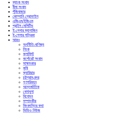
ব্যাংক সংবাদ
বীমা সংবাদ
পুঁজিবাজার
কোম্পানি প্রোফাইল
এজিএম/ইজিএম
প্রাইস সেন্সিটিভ
ই-পেপার ম্যাগাজিন
ই-পেপার পত্রিকা
আরও
অর্থনীতি-বাণিজ্য
লিংক
কলামিস্ট
কর্পোরেট সংবাদ
সাক্ষাৎকার
কৃষি
ক্যারিয়ার
চট্টগ্রাম-বন্দর
গণপরিবহন
আন্তর্জাতিক
খেলাধুলা
বিনোদন
সম্পাদকীয়
কিংবদন্তির কথা
ভিডিও নিউজ