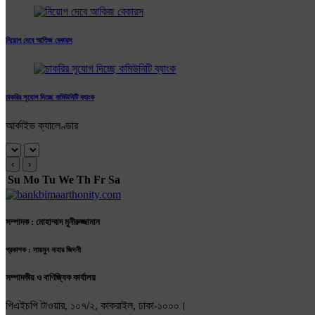
নিয়োগ দেবে আকিজ বেকারস
চাকরির সুযোগ দিচ্ছে কমিউনিটি ব্যাংক
আর্কাইভ ক্যালেণ্ডার
‹
›
Su
Mo
Tu
We
Th
Fr
Sa
সম্পাদক : মোহাম্মাদ মুনীরুজ্জামান
প্রকাশক : সায়মুন নাহার জিদনী
সম্পাদকীয় ও বাণিজ্যিক কার্যালয়
পিএইচপি টাওয়ার, ১০৭/২, কাকরাইল, ঢাকা-১০০০।