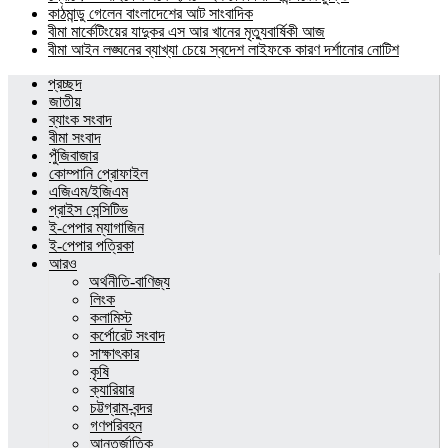
কাঠমান্ডু গেলেন বাংলাদেশের আট সাংবাদিক
বীমা মার্কেটিংয়ের যাদুকর এস আর খানের মৃত্যুবার্ষিকী আজ
বীমা আইন লঙ্ঘনের ব্যাখ্যা চেয়ে স্বদেশ লাইফকে কারণ দর্শানোর নোটিশ
প্রচ্ছদ
জাতীয়
ব্যাংক সংবাদ
বীমা সংবাদ
পুঁজিবাজার
কোম্পানি প্রোফাইল
এজিএম/ইজিএম
প্রাইস সেন্সিটিভ
ই-পেপার ম্যাগাজিন
ই-পেপার পত্রিকা
আরও
অর্থনীতি-বাণিজ্য
লিংক
কলামিস্ট
কর্পোরেট সংবাদ
সাক্ষাৎকার
কৃষি
ক্যারিয়ার
চট্টগ্রাম-বন্দর
গণপরিবহন
আন্তর্জাতিক