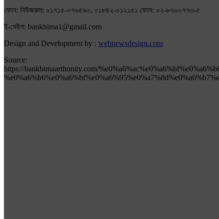
ফোন: নিউজরুম: ০১৭১৫-০৭৬৫৯০, ০১৮৪২-০১২১৫১ ফোন: ০২-৮৩০০৭৭৩-৫
ই-মেইল: bankbima1@gmail.com
Design and Development by :
webnewsdesign.com
Source:
https://bankbimaarthonity.com/%e0%a6%ac%e0%a6%bf%e
%e0%a6%b6%e0%a6%bf%e0%a6%95%e0%a7%8d%e0%a6%b7%e