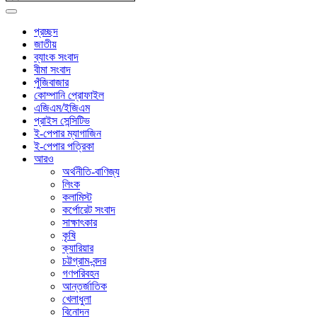
প্রচ্ছদ
জাতীয়
ব্যাংক সংবাদ
বীমা সংবাদ
পুঁজিবাজার
কোম্পানি প্রোফাইল
এজিএম/ইজিএম
প্রাইস সেন্সিটিভ
ই-পেপার ম্যাগাজিন
ই-পেপার পত্রিকা
আরও
অর্থনীতি-বাণিজ্য
লিংক
কলামিস্ট
কর্পোরেট সংবাদ
সাক্ষাৎকার
কৃষি
ক্যারিয়ার
চট্টগ্রাম-বন্দর
গণপরিবহন
আন্তর্জাতিক
খেলাধুলা
বিনোদন