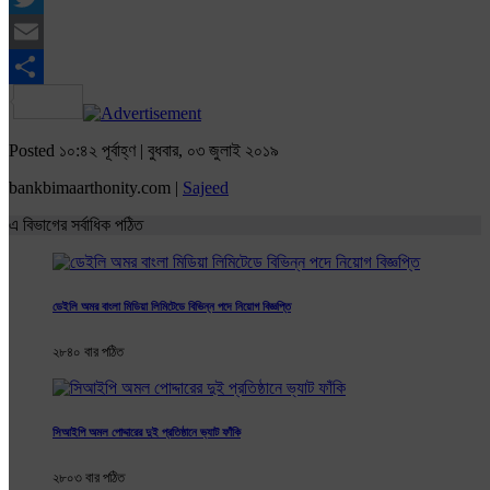
Twitter
Email
Share
Posted ১০:৪২ পূর্বাহ্ণ | বুধবার, ০৩ জুলাই ২০১৯
bankbimaarthonity.com |
Sajeed
এ বিভাগের সর্বাধিক পঠিত
ডেইলি অমর বাংলা মিডিয়া লিমিটেডে বিভিন্ন পদে নিয়োগ বিজ্ঞপ্তি
২৮৪০ বার পঠিত
সিআইপি অমল পোদ্দারের দুই প্রতিষ্ঠানে ভ্যাট ফাঁকি
২৮০৩ বার পঠিত