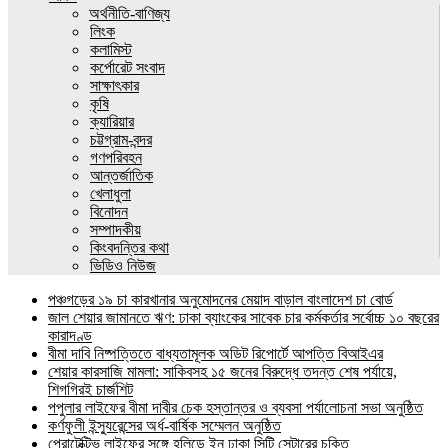
অর্থনীতি-বাণিজ্য
লিংক
কলামিস্ট
কর্পোরেট সংবাদ
সাক্ষাৎকার
কৃষি
ক্যারিয়ার
চট্টগ্রাম-বন্দর
গণপরিবহন
আন্তর্জাতিক
খেলাধুলা
বিনোদন
সম্পাদকীয়
কিংবদন্তির কথা
ভিডিও নিউজ
পঞ্চগড়ের ১৯ চা কারখানার অনুমোদনের মেয়াদ বাড়াল বাংলাদেশ চা বোর্ড
জাল শেয়ার জামানতে ঋণ: ঢাকা ব্যাংকের সাবেক চার কর্মকর্তার সর্বোচ্চ ১০ বছরের
কারাদণ্ড
বীমা দাবি নিষ্পত্তিতে বাধ্যতামূলক অডিট রিপোর্টে আপত্তি বিআইএর
শেয়ার কারসাজি মামলা: সাকিবসহ ১৫ জনের বিরুদ্ধে তদন্ত শেষ পর্যায়ে,
শিগগিরই চার্জশিট
পপুলার লাইফের বীমা দাবীর চেক হস্তান্তর ও ব্যবসা পর্যালোচনা সভা অনুষ্ঠিত
কর্ণফুলী ইন্স্যুরেন্সের অর্ধ-বার্ষিক সম্মেলন অনুষ্ঠিত
প্রোটেক্টিভ লাইফের সঙ্গে হলিডে ইন ঢাকা সিটি সেন্টারের চুক্তি