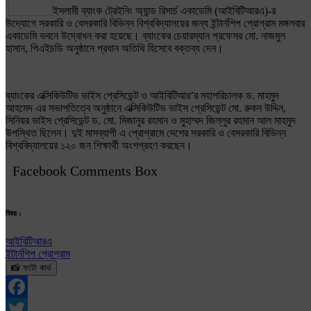
Share
ইসলামী ব্যাংক ট্রেইনিং অ্যান্ড রিসার্চ একাডেমি (আইবিটিআরএ)-র
উদ্যোগে সরকারি ও বেসরকারি বিভিন্ন বিশ্ববিদ্যালয়ের জন্য ইন্টার্নশিপ প্রোগ্রাম মঙ্গলবার
একাডেমি ভবনে উদ্বোধন করা হয়েছে। ব্যাংকের চেয়ারম্যান প্রফেসর মো. নাজমুল
হাসান, পিএইচডি অনুষ্ঠানে প্রধান অতিথি হিসেবে বক্তব্য দেন।
ব্যাংকের এক্সিকিউটিভ ভাইস প্রেসিডেন্ট ও আইবিটিআর’র মহাপরিচালক ড. মাহমুদ
আহমেদ এর সভাপতিত্বে অনুষ্ঠানে এক্সিকিউটিভ ভাইস প্রেসিডেন্ট মো. রুকন উদ্দিন,
সিনিয়র ভাইস প্রেসিডেন্ট ড. মো. মিজানুর রহমান ও মুহাম্মদ জিল্লুর রহমান আল মাহমুদ
উপস্থিত ছিলেন। দুই মাসব্যাপী এ প্রোগ্রামে দেশের সরকারি ও বেসরকারি বিভিন্ন
বিশ্ববিদ্যালয়ের ১২০ জন শিক্ষার্থী অংশগ্রহণ করছেন।
Facebook Comments Box
বিষয় :
আইবিটিআরএ
ইন্টার্নশিপ প্রোগ্রাম
📸 ফটো কার্ড
Facebook