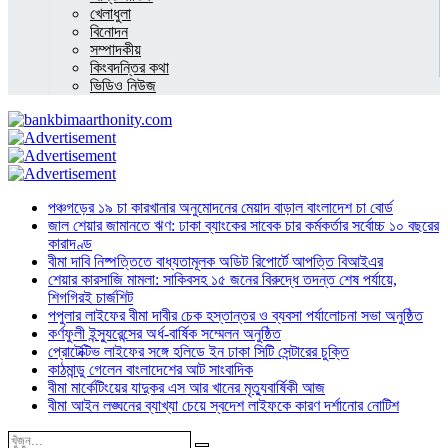
খেলাধুলা
বিনোদন
সম্পাদকীয়
কিংবদন্তির কথা
ভিডিও নিউজ
পঞ্চগড়ের ১৯ চা কারখানার অনুমোদনের মেয়াদ বাড়াল বাংলাদেশ চা বোর্ড
জাল শেয়ার জামানতে ঋণ: ঢাকা ব্যাংকের সাবেক চার কর্মকর্তার সর্বোচ্চ ১০ বছরের
কারাদণ্ড
বীমা দাবি নিষ্পত্তিতে বাধ্যতামূলক অডিট রিপোর্টে আপত্তি বিআইএর
শেয়ার কারসাজি মামলা: সাকিবসহ ১৫ জনের বিরুদ্ধে তদন্ত শেষ পর্যায়ে,
শিগগিরই চার্জশিট
পপুলার লাইফের বীমা দাবীর চেক হস্তান্তর ও ব্যবসা পর্যালোচনা সভা অনুষ্ঠিত
কর্ণফুলী ইন্স্যুরেন্সের অর্ধ-বার্ষিক সম্মেলন অনুষ্ঠিত
প্রোটেক্টিভ লাইফের সঙ্গে হলিডে ইন ঢাকা সিটি সেন্টারের চুক্তি
কাঠমান্ডু গেলেন বাংলাদেশের আট সাংবাদিক
বীমা মার্কেটিংয়ের যাদুকর এস আর খানের মৃত্যুবার্ষিকী আজ
বীমা আইন লঙ্ঘনের ব্যাখ্যা চেয়ে স্বদেশ লাইফকে কারণ দর্শানোর নোটিশ