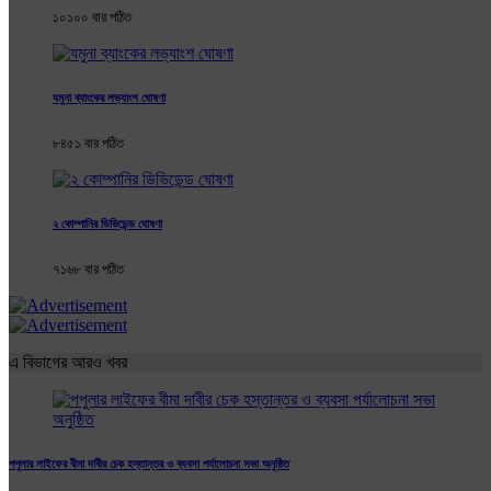
১০১০০ বার পঠিত
যমুনা ব্যাংকের লভ্যাংশ ঘোষণা
৮৪৫১ বার পঠিত
২ কোম্পানির ডিভিডেন্ড ঘোষণা
৭১৬৮ বার পঠিত
এ বিভাগের আরও খবর
পপুলার লাইফের বীমা দাবীর চেক হস্তান্তর ও ব্যবসা পর্যালোচনা সভা অনুষ্ঠিত