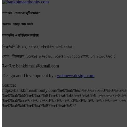
সম্পাদক : মোহাম্মাদ মুনীরুজ্জামান
প্রকাশক : সায়মুন নাহার জিদনী
সম্পাদকীয় ও বাণিজ্যিক কার্যালয়
পিএইচপি টাওয়ার, ১০৭/২, কাকরাইল, ঢাকা-১০০০।
ফোন: নিউজরুম: ০১৭১৫-০৭৬৫৯০, ০১৮৪২-০১২১৫১ ফোন: ০২-৮৩০০৭৭৩-৫
ই-মেইল: bankbima1@gmail.com
Design and Development by :
webnewsdesign.com
Source:
https://bankbimaarthonity.com/%e0%a6%ac%e0%a7%80%e0%a6%
%e0%a6%b8%e0%a7%81%e0%a6%b0%e0%a6%95%e0%a7%8d%e
%e0%a6%aa%e0%a7%8d%e0%a6%b0%e0%a6%a6%e0%a6%be%e
%e0%a6%b0%e0%a7%87%e0%a6%95/