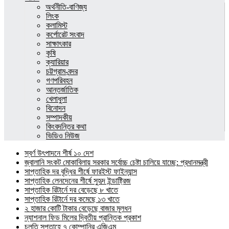
অর্থনীতি-বাণিজ্য
লিংক
কলামিস্ট
কর্পোরেট সংবাদ
সাক্ষাৎকার
কৃষি
ক্যারিয়ার
চট্টগ্রাম-বন্দর
গণপরিবহন
আন্তর্জাতিক
খেলাধুলা
বিনোদন
সম্পাদকীয়
কিংবদন্তির কথা
ভিডিও নিউজ
স্বর্ণ উৎপাদনে শীর্ষ ১০ দেশ
জ্বালানি সংকট মোকাবিলায় সরকার সর্বোচ্চ চেষ্টা চালিয়ে যাচ্ছে: প্রধানমন্ত্রী
সাপ্তাহিক দর বৃদ্ধির শীর্ষে ফারইস্ট ফাইন্যান্স
সাপ্তাহিক লেনদেনের শীর্ষে সুহৃদ ইন্ডাষ্ট্রিজ
সাপ্তাহিক রিটার্নে দর বেড়েছে ৮ খাতে
সাপ্তাহিক রিটার্নে দর কমেছে ১৩ খাতে
২ হাজার কোটি টাকার বেড়েছে বাজার মূলধন
ন্যাশনাল ফিড মিলের দ্বিতীয় প্রান্তিক প্রকাশ
চলতি সপ্তাহে ৭ কোম্পানির এজিএম