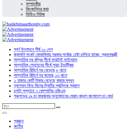
সম্পাদকীয়
কিংবদন্তির কথা
ভিডিও নিউজ
স্বর্ণ উৎপাদনে শীর্ষ ১০ দেশ
জ্বালানি সংকট মোকাবিলায় সরকার সর্বোচ্চ চেষ্টা চালিয়ে যাচ্ছে: প্রধানমন্ত্রী
সাপ্তাহিক দর বৃদ্ধির শীর্ষে ফারইস্ট ফাইন্যান্স
সাপ্তাহিক লেনদেনের শীর্ষে সুহৃদ ইন্ডাষ্ট্রিজ
সাপ্তাহিক রিটার্নে দর বেড়েছে ৮ খাতে
সাপ্তাহিক রিটার্নে দর কমেছে ১৩ খাতে
২ হাজার কোটি টাকার বেড়েছে বাজার মূলধন
ন্যাশনাল ফিড মিলের দ্বিতীয় প্রান্তিক প্রকাশ
চলতি সপ্তাহে ৭ কোম্পানির এজিএম
পঞ্চগড়ের ১৯ চা কারখানার অনুমোদনের মেয়াদ বাড়াল বাংলাদেশ চা বোর্ড
প্রচ্ছদ
জাতীয়