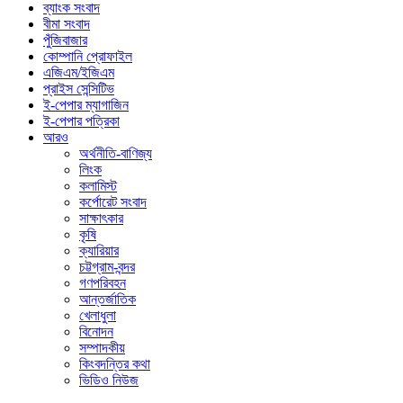
ব্যাংক সংবাদ
বীমা সংবাদ
পুঁজিবাজার
কোম্পানি প্রোফাইল
এজিএম/ইজিএম
প্রাইস সেন্সিটিভ
ই-পেপার ম্যাগাজিন
ই-পেপার পত্রিকা
আরও
অর্থনীতি-বাণিজ্য
লিংক
কলামিস্ট
কর্পোরেট সংবাদ
সাক্ষাৎকার
কৃষি
ক্যারিয়ার
চট্টগ্রাম-বন্দর
গণপরিবহন
আন্তর্জাতিক
খেলাধুলা
বিনোদন
সম্পাদকীয়
কিংবদন্তির কথা
ভিডিও নিউজ