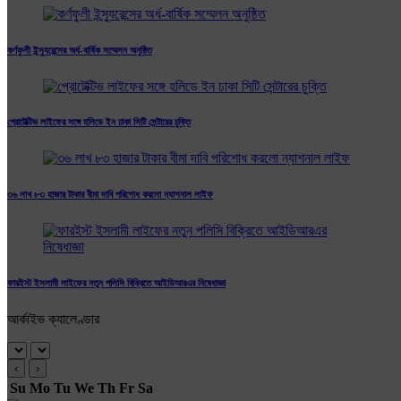
কর্ণফুলী ইন্স্যুরেন্সের অর্ধ-বার্ষিক সম্মেলন অনুষ্ঠিত
প্রোটেক্টিভ লাইফের সঙ্গে হলিডে ইন ঢাকা সিটি সেন্টারের চুক্তি
৩৬ লাখ ৮৩ হাজার টাকার বীমা দাবি পরিশোধ করলো ন্যাশনাল লাইফ
ফারইস্ট ইসলামী লাইফের নতুন পলিসি বিক্রিতে আইডিআরএর নিষেধাজ্ঞা
আর্কাইভ ক্যালেণ্ডার
‹
›
Su
Mo
Tu
We
Th
Fr
Sa