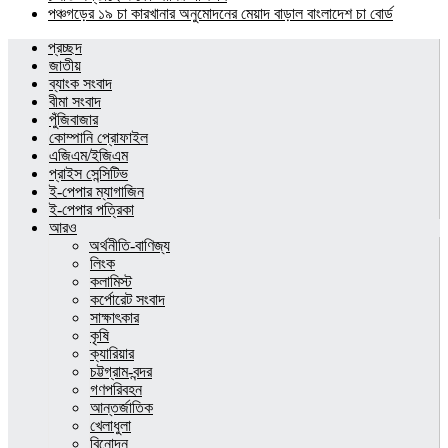
পঞ্চগড়ের ১৯ চা কারখানার অনুমোদনের মেয়াদ বাড়াল বাংলাদেশ চা বোর্ড
প্রচ্ছদ
জাতীয়
ব্যাংক সংবাদ
বীমা সংবাদ
পুঁজিবাজার
কোম্পানি প্রোফাইল
এজিএম/ইজিএম
প্রাইস সেন্সিটিভ
ই-পেপার ম্যাগাজিন
ই-পেপার পত্রিকা
আরও
অর্থনীতি-বাণিজ্য
লিংক
কলামিস্ট
কর্পোরেট সংবাদ
সাক্ষাৎকার
কৃষি
ক্যারিয়ার
চট্টগ্রাম-বন্দর
গণপরিবহন
আন্তর্জাতিক
খেলাধুলা
বিনোদন