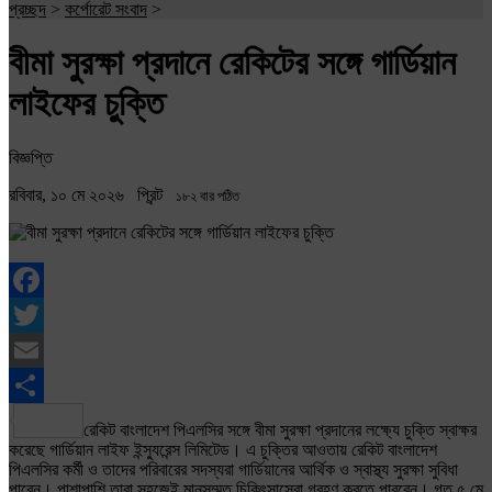
প্রচ্ছদ
>
কর্পোরেট সংবাদ
>
বীমা সুরক্ষা প্রদানে রেকিটের সঙ্গে গার্ডিয়ান
লাইফের চুক্তি
বিজ্ঞপ্তি
রবিবার, ১০ মে ২০২৬
প্রিন্ট
১৮২ বার পঠিত
Facebook
Twitter
Email
Share
রেকিট বাংলাদেশ পিএলসির সঙ্গে বীমা সুরক্ষা প্রদানের লক্ষ্যে চুক্তি স্বাক্ষর
করেছে গার্ডিয়ান লাইফ ইন্স্যুরেন্স লিমিটেড। এ চুক্তির আওতায় রেকিট বাংলাদেশ
পিএলসির কর্মী ও তাদের পরিবারের সদস্যরা গার্ডিয়ানের আর্থিক ও স্বাস্থ্য সুরক্ষা সুবিধা
পাবেন। পাশাপাশি তারা সহজেই মানসম্মত চিকিৎসাসেবা গ্রহণ করতে পারবেন। গত ৫ মে