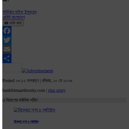
বিষয় :
গার্ডিয়ান লাইফ ইন্স্যুরেন্স
রেকিট বাংলাদেশ
📸 ফটো কার্ড
Facebook
Twitter
Email
Share
Posted ০৮:১২ অপরাহ্ণ | রবিবার, ১০ মে ২০২৬
bankbimaarthonity.com |
rina sristy
এ বিভাগের সর্বাধিক পঠিত
বিক্রেতা শূণ্য ৪ প্রতিষ্ঠান