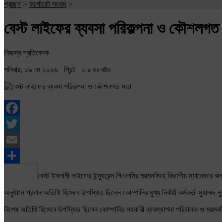
প্রচ্ছদ
>
কর্পোরেট সংবাদ
>
বেস্ট লাইফের ব্যবসা পরিকল্পনা ও কৌশলগ
নিজস্ব প্রতিবেদক
শনিবার, ০৯ মে ২০২৬
প্রিন্ট
১৮৫ বার পঠিত
Facebook
Twitter
Email
Share
বেস্ট ইসলামী লাইফের ইন্স্যুরেন্স পিএলসির ময়মনসিংহ বিভাগীয় ম্যানেজার
অনুষ্ঠানে প্রধান অতিথি হিসেবে উপস্থিত ছিলেন কোম্পানির মুখ্য নির্বাহী কর্মকর্তা মুহাম্মদ
বিশেষ অতিথি হিসেবে উপস্থিত ছিলেন কোম্পানির সহকারী ব্যবস্থাপনা পরিচালক ও ময়মনস