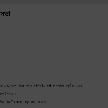
ত সভা
 কনফারেন্স, ব্যবসা পরিকল্পনা ও কৌশলগত সভা সফলভাবে অনুষ্ঠিত হয়েছে।
 নুরুল ইসলাম ।
িংহ বিভাগীয় প্রধানমাসুম হাসান জামাল।