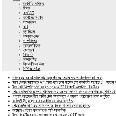
অর্থনীতি-বাণিজ্য
লিংক
কলামিস্ট
কর্পোরেট সংবাদ
সাক্ষাৎকার
কৃষি
ক্যারিয়ার
চট্টগ্রাম-বন্দর
গণপরিবহন
আন্তর্জাতিক
খেলাধুলা
বিনোদন
সম্পাদকীয়
কিংবদন্তির কথা
ভিডিও নিউজ
পঞ্চগড়ের ১৯ চা কারখানার অনুমোদনের মেয়াদ বাড়াল বাংলাদেশ চা বোর্ড
জাল শেয়ার জামানতে ঋণ: ঢাকা ব্যাংকের সাবেক চার কর্মকর্তার সর্বোচ্চ ১০ বছরের 
বীমা দাবি নিষ্পত্তিতে বাধ্যতামূলক অডিট রিপোর্টে আপত্তি বিআইএর
শেয়ার কারসাজি মামলা: সাকিবসহ ১৫ জনের বিরুদ্ধে তদন্ত শেষ পর্যায়ে, শিগগিরই 
পপুলার লাইফের বীমা দাবীর চেক হস্তান্তর ও ব্যবসা পর্যালোচনা সভা অনুষ্ঠিত
কর্ণফুলী ইন্স্যুরেন্সের অর্ধ-বার্ষিক সম্মেলন অনুষ্ঠিত
প্রোটেক্টিভ লাইফের সঙ্গে হলিডে ইন ঢাকা সিটি সেন্টারের চুক্তি
কাঠমান্ডু গেলেন বাংলাদেশের আট সাংবাদিক
বীমা মার্কেটিংয়ের যাদুকর এস আর খানের মৃত্যুবার্ষিকী আজ