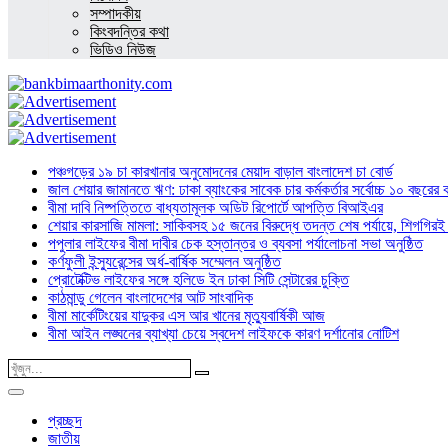
সম্পাদকীয়
কিংবদন্তির কথা
ভিডিও নিউজ
পঞ্চগড়ের ১৯ চা কারখানার অনুমোদনের মেয়াদ বাড়াল বাংলাদেশ চা বোর্ড
জাল শেয়ার জামানতে ঋণ: ঢাকা ব্যাংকের সাবেক চার কর্মকর্তার সর্বোচ্চ ১০ বছরের 
বীমা দাবি নিষ্পত্তিতে বাধ্যতামূলক অডিট রিপোর্টে আপত্তি বিআইএর
শেয়ার কারসাজি মামলা: সাকিবসহ ১৫ জনের বিরুদ্ধে তদন্ত শেষ পর্যায়ে, শিগগিরই 
পপুলার লাইফের বীমা দাবীর চেক হস্তান্তর ও ব্যবসা পর্যালোচনা সভা অনুষ্ঠিত
কর্ণফুলী ইন্স্যুরেন্সের অর্ধ-বার্ষিক সম্মেলন অনুষ্ঠিত
প্রোটেক্টিভ লাইফের সঙ্গে হলিডে ইন ঢাকা সিটি সেন্টারের চুক্তি
কাঠমান্ডু গেলেন বাংলাদেশের আট সাংবাদিক
বীমা মার্কেটিংয়ের যাদুকর এস আর খানের মৃত্যুবার্ষিকী আজ
বীমা আইন লঙ্ঘনের ব্যাখ্যা চেয়ে স্বদেশ লাইফকে কারণ দর্শানোর নোটিশ
প্রচ্ছদ
জাতীয়