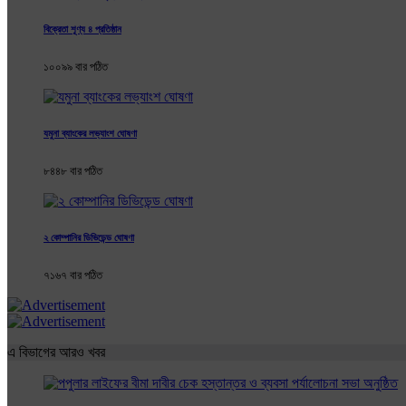
বিক্রেতা শূণ্য ৪ প্রতিষ্ঠান
১০০৯৯ বার পঠিত
যমুনা ব্যাংকের লভ্যাংশ ঘোষণা
৮৪৪৮ বার পঠিত
২ কোম্পানির ডিভিডেন্ড ঘোষণা
৭১৬৭ বার পঠিত
এ বিভাগের আরও খবর