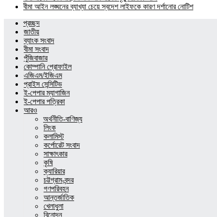
বীমা আইন লঙ্ঘনের ব্যাখ্যা চেয়ে স্বদেশ লাইফকে কারণ দর্শানোর নোটিশ
প্রচ্ছদ
জাতীয়
ব্যাংক সংবাদ
বীমা সংবাদ
পুঁজিবাজার
কোম্পানি প্রোফাইল
এজিএম/ইজিএম
প্রাইস সেন্সিটিভ
ই-পেপার ম্যাগাজিন
ই-পেপার পত্রিকা
আরও
অর্থনীতি-বাণিজ্য
লিংক
কলামিস্ট
কর্পোরেট সংবাদ
সাক্ষাৎকার
কৃষি
ক্যারিয়ার
চট্টগ্রাম-বন্দর
গণপরিবহন
আন্তর্জাতিক
খেলাধুলা
বিনোদন