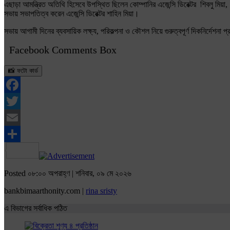
এছাড়া আমন্ত্রিত অতিথি হিসেবে উপস্থিত ছিলেন কোম্পানির এজেন্সি ডিরেক্টর শিবলু মিয়া, 
সভায় সভাপতিত্ব করেন এজেন্সি ডিরেক্টর শাহিন মিয়া।
সভায় আগামী দিনের ব্যবসায়িক লক্ষ্য, পরিকল্পনা ও কৌশল নিয়ে গুরুত্বপূর্ণ দিকনির্দেশনা প
Facebook Comments Box
📸 ফটো কার্ড
Facebook
Twitter
Email
Share
Posted ০৮:০০ অপরাহ্ণ | শনিবার, ০৯ মে ২০২৬
bankbimaarthonity.com |
rina sristy
এ বিভাগের সর্বাধিক পঠিত