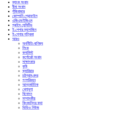
ব্যাংক সংবাদ
বীমা সংবাদ
পুঁজিবাজার
কোম্পানি প্রোফাইল
এজিএম/ইজিএম
প্রাইস সেন্সিটিভ
ই-পেপার ম্যাগাজিন
ই-পেপার পত্রিকা
আরও
অর্থনীতি-বাণিজ্য
লিংক
কলামিস্ট
কর্পোরেট সংবাদ
সাক্ষাৎকার
কৃষি
ক্যারিয়ার
চট্টগ্রাম-বন্দর
গণপরিবহন
আন্তর্জাতিক
খেলাধুলা
বিনোদন
সম্পাদকীয়
কিংবদন্তির কথা
ভিডিও নিউজ