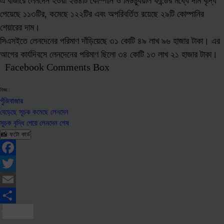
এ বাজারে লেনদেন হওয়া ২৬৪টি কোম্পানি ও মিউচ্যুয়াল ফান্ডের মধ্যে দাম বৃদ্ধি
পেয়েছে ১১৩টির, কমেছে ১২২টির এবং অপরিবর্তিত রয়েছে ২৯টি কোম্পানির
শেয়ারের দাম।
সিএসইতে লেনদেনের পরিমাণ দাঁড়িয়েছে ৩১ কোটি ৪৯ লাখ ৯৬ হাজার টাকা। এর
আগের কার্যদিবসে লেনদেনের পরিমাণ ছিলো ৩৪ কোটি ১৩ লাখ ২১ হাজার টাকা।
Facebook Comments Box
বিষয় :
পুঁজিবাজার
বেড়েছে সূচক কমেছে লেনদেন
সূচক বৃদ্ধি পেয়ে লেনদেন শেষ
📸 ফটো কার্ড
Facebook
Twitter
Email
Share