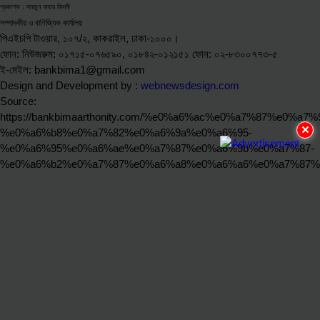
প্রকাশক : সায়মুন নাহার জিদনী
সম্পাদকীয় ও বাণিজ্যিক কার্যালয়
পিএইচপি টাওয়ার, ১০৭/২, কাকরাইল, ঢাকা-১০০০।
ফোন: নিউজরুম: ০১৭১৫-০৭৬৫৯০, ০১৮৪২-০১২১৫১ ফোন: ০২-৮৩০০৭৭৩-৫
ই-মেইল: bankbima1@gmail.com
Design and Development by :
webnewsdesign.com
Source:
https://bankbimaarthonity.com/%e0%a6%ac%e0%a7%87%e0%
×
%e0%a6%b8%e0%a7%82%e0%a6%9a%e0%a6%95-
%e0%a6%95%e0%a6%ae%e0%a7%87%e0%a6%9b%e0%a7%87-
%e0%a6%b2%e0%a7%87%e0%a6%a8%e0%a6%a6%e0%a7%87%