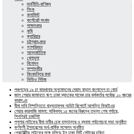
অর্থনীতি-বাণিজ্য
লিংক
কলামিস্ট
কর্পোরেট সংবাদ
সাক্ষাৎকার
কৃষি
ক্যারিয়ার
চট্টগ্রাম-বন্দর
গণপরিবহন
আন্তর্জাতিক
খেলাধুলা
বিনোদন
সম্পাদকীয়
কিংবদন্তির কথা
ভিডিও নিউজ
পঞ্চগড়ের ১৯ চা কারখানার অনুমোদনের মেয়াদ বাড়াল বাংলাদেশ চা বোর্ড
জাল শেয়ার জামানতে ঋণ: ঢাকা ব্যাংকের সাবেক চার কর্মকর্তার সর্বোচ্চ ১০ বছরের
কারাদণ্ড
বীমা দাবি নিষ্পত্তিতে বাধ্যতামূলক অডিট রিপোর্টে আপত্তি বিআইএর
শেয়ার কারসাজি মামলা: সাকিবসহ ১৫ জনের বিরুদ্ধে তদন্ত শেষ পর্যায়ে,
শিগগিরই চার্জশিট
পপুলার লাইফের বীমা দাবীর চেক হস্তান্তর ও ব্যবসা পর্যালোচনা সভা অনুষ্ঠিত
কর্ণফুলী ইন্স্যুরেন্সের অর্ধ-বার্ষিক সম্মেলন অনুষ্ঠিত
প্রোটেক্টিভ লাইফের সঙ্গে হলিডে ইন ঢাকা সিটি সেন্টারের চুক্তি