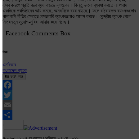
এসব কারণে প্রতি বছর ব্যয় বাড়ছে ব্যাংকের। কিন্তু ভালো ব্যবসা করতে না পারায়
একদিকে প্রতিষ্ঠানের আয় কমছে, অন্যদিকে ব্যয় বাড়ছে। ফলে রাষ্ট্রায়ত্ত ব্যাংকগুলোর
পাশাপাশি নীতির ক্ষেত্রে বেসরকারি ব্যাংকগুলোও আপস করছে। কেন্দ্রীয় ব্যাংক থেকে
নিত্যনতুন সুযোগ-সুবিধা আদায় করে নিচ্ছে।
Facebook Comments Box
বিষয় :
এনবিআর
বাংলাদেশ ব্যাংক
📸 ফটো কার্ড
Facebook
Twitter
Email
Share
Posted ১২:৩৪ অপরাহ্ণ | শনিবার, ০৪ মে ২০১৯