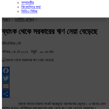
সম্পাদকীয়
কিংবদন্তির কথা
ভিডিও নিউজ
প্রচ্ছদ
>
অর্থনীতি-বাণিজ্য
>
ব্যাংক থেকে সরকারের ঋণ নেয়া বেড়েছে
বিবিএনিউজ.নেট
শনিবার, ০৪ মে ২০১৯
প্রিন্ট
৬৬০ বার পঠিত
Facebook
Twitter
Email
Share
ব্যাংক খাতের তারল্য সংকট বছরজুড়ে আলোচনার কেন্দ্রে। এ খাতের এমন
দুর্দশার মধ্যেও বাণিজ্যিক ব্যাংকগুলোর কাছ থেকে ঋণ নেয়া বেড়েছে সরকারের।