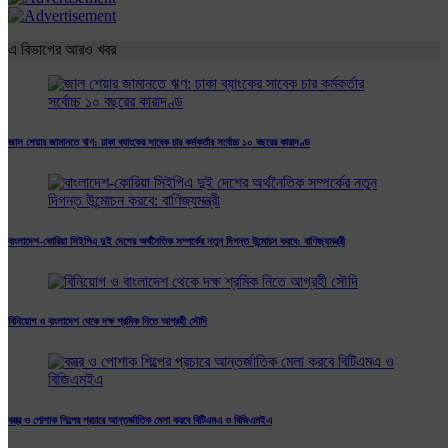
এ বিভাগের আরও খবর
জাল শেয়ার জামানতে ঋণ: ঢাকা ব্যাংকের সাবেক চার কর্মকর্তার সর্বোচ্চ ১০ বছরের কারাদণ্ড
বাংলাদেশ-কোরিয়া সিইপিএ দুই দেশের অর্থনৈতিক সম্পর্কের নতুন দিগন্ত উন্মোচন করবে: বাণিজ্যমন্ত্রী
বিনিয়োগ ও বাংলাদেশ থেকে দক্ষ শ্রমিক নিতে আগ্রহী সৌদি
বস্ত্র ও পোশাক শিল্পের প্রচারে আন্তর্জাতিক মেলা করবে বিটিএমএ ও বিজিএমইএ