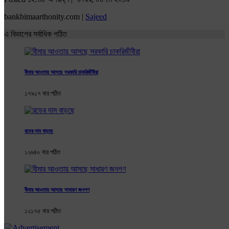
bankbimaarthonity.com |
Sajeed
এ বিভাগের সর্বাধিক পঠিত
বীমার আওতায় আসছে সরকারি চাকরিজীবীরা
১৭৯১৭ বার পঠিত
রডের দাম বাড়ছে
১২৬৪০ বার পঠিত
বীমার আওতায় আসছে সাধারণ জনগণ
১২১৭৫ বার পঠিত