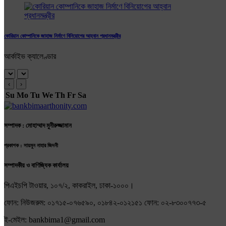
কোরিয়ান কোম্পানিকে জাহাজ নির্মাণে বিনিয়োগের আহ্বান প্রধানমন্ত্রীর
আর্কাইভ ক্যালেণ্ডার
‹
›
Su
Mo
Tu
We
Th
Fr
Sa
সম্পাদক : মোহাম্মাদ মুনীরুজ্জামান
প্রকাশক : সায়মুন নাহার জিদনী
সম্পাদকীয় ও বাণিজ্যিক কার্যালয়
পিএইচপি টাওয়ার, ১০৭/২, কাকরাইল, ঢাকা-১০০০।
ফোন: নিউজরুম: ০১৭১৫-০৭৬৫৯০, ০১৮৪২-০১২১৫১ ফোন: ০২-৮৩০০৭৭৩-৫
ই-মেইল: bankbima1@gmail.com