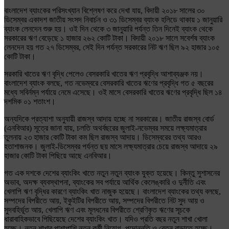
বাংলাদেশ ব্যাংকের পরিসংখ্যান বিশ্লেষণ করে দেখা যায়, বিদায়ী ২০১৮ সালের ৩০
ডিসেম্বর একাদশ জাতীয় সংসদ নিবার্চন ও ৩১ ডিসেম্বর ব্যাংক হলিডে থাকায় ১ জানুয়ারি
ব্যাংক লেনদেন শুরু হয়। ওই দিন থেকে ৩ জানুয়ারি পর্যন্ত তিন দিনেই ব্যাংক থেকে
সরকারের ঋণ বেড়েছে ১ হাজার ২৬২ কোটি টাকা। বিদায়ী ২০১৮ সালে সবের্শষ ব্যাংক
লেনদেন হয় গত ২৭ ডিসেম্বর, সেই দিন পর্যন্ত সরকারের নিট ঋণ ছিল ৯২ হাজার ১০৫
কোটি টাকা।
সরকারি খাতের ঋণ বৃদ্ধি পেলেও বেসরকারি খাতের ঋণ প্রবৃদ্ধি আশাব্যঞ্জক নয়।
বাংলাদেশ ব্যাংক বলছে, গত নভেম্বরে বেসরকারি খাতের ঋণের প্রবৃদ্ধি গত ৫ বছরের
মধ্যে সবির্নম্ন পর্যায়ে নেমে এসেছে। ওই মাসে বেসরকারি খাতের ঋণের প্রবৃদ্ধি ছিল ১৪
দশমিক ০১ শতাংশ।
অন্যদিকে প্রত্যাশা অনুযায়ী রাজস্ব আদায় হচ্ছে না সরকারের। জাতীয় রাজস্ব বোর্ড
(এনবিআর) সূত্রে জানা যায়, চলতি অথর্বছরের জুলাই-নভেম্বর সময়ে লক্ষ্যমাত্রার
তুলনায় ২৩ হাজার কোটি টাকা কম ছিল রাজস্ব আদায়। ডিসেম্বরের তথ্য আরও
হতাশাজনক। জুলাই-ডিসেম্বর পর্যন্ত ছয় মাসে লক্ষ্যমাত্রার চেয়ে রাজস্ব আদায়ে ২৯
হাজার কোটি টাকা পিছিয়ে আছে এনবিআর।
গত এক দশকে দেশের ব্যাংকিং খাতে নতুন নতুন ব্যাংক যুক্ত হয়েছে। কিন্তু সুশাসনের
অভাব, অদক্ষ ব্যবস্থাপনা, ব্যাংকের সব পর্যায়ে আর্থিক কেলেঙ্কারি ও দুর্নীতি এবং
খেলাপি ঋণ বৃদ্ধির কারণে ব্যাংকিং খাত নাজুক হয়েছে। বাংলাদেশ ব্যাংকের তথ্য বলছে,
সম্পদের বিপরীতে আয়, ইকুইটির বিপরীতে আয়, সম্পদের বিপরীতে নিট সুদ আয় ও
সুদবহির্ভূত আয়, খেলাপি ঋণ এবং মূলধনের বিপরীতে শ্রেণিকৃত ঋণের সূচকে
ধারাবাহিকভাবে পিছিয়েছে দেশের ব্যাংকিং খাত। যদিও প্রতি বছর নতুন শাখা খোলা
হচ্ছে। নতুন শাখার পাশাপাশি নতুন কর্মী নিয়োগ, পদোন্নতি ও বেতন বাড়াতে হচ্ছে।