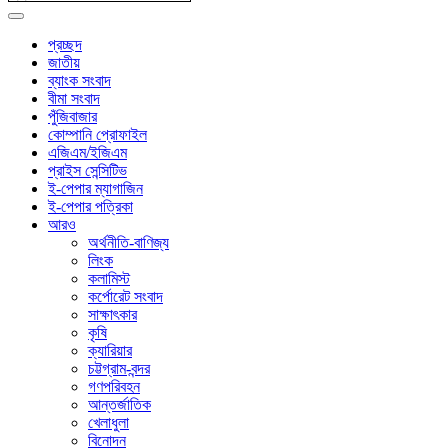
প্রচ্ছদ
জাতীয়
ব্যাংক সংবাদ
বীমা সংবাদ
পুঁজিবাজার
কোম্পানি প্রোফাইল
এজিএম/ইজিএম
প্রাইস সেন্সিটিভ
ই-পেপার ম্যাগাজিন
ই-পেপার পত্রিকা
আরও
অর্থনীতি-বাণিজ্য
লিংক
কলামিস্ট
কর্পোরেট সংবাদ
সাক্ষাৎকার
কৃষি
ক্যারিয়ার
চট্টগ্রাম-বন্দর
গণপরিবহন
আন্তর্জাতিক
খেলাধুলা
বিনোদন