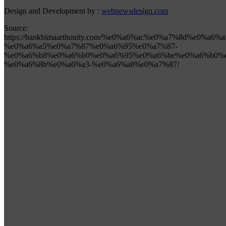
Design and Development by :
webnewsdesign.com
Source:
https://bankbimaarthonity.com/%e0%a6%ac%e0%a7%8d%e0%a
%e0%a6%a5%e0%a7%87%e0%a6%95%e0%a7%87-
%e0%a6%b8%e0%a6%b0%e0%a6%95%e0%a6%be%e0%a6%b0%e
%e0%a6%8b%e0%a6%a3-%e0%a6%a8%e0%a7%87/