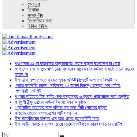
খেলাধুলা
বিনোদন
সম্পাদকীয়
কিংবদন্তির কথা
ভিডিও নিউজ
পঞ্চগড়ের ১৯ চা কারখানার অনুমোদনের মেয়াদ বাড়াল বাংলাদেশ চা বোর্ড
জাল শেয়ার জামানতে ঋণ: ঢাকা ব্যাংকের সাবেক চার কর্মকর্তার সর্বোচ্চ ১০ বছরের
কারাদণ্ড
বীমা দাবি নিষ্পত্তিতে বাধ্যতামূলক অডিট রিপোর্টে আপত্তি বিআইএর
শেয়ার কারসাজি মামলা: সাকিবসহ ১৫ জনের বিরুদ্ধে তদন্ত শেষ পর্যায়ে,
শিগগিরই চার্জশিট
পপুলার লাইফের বীমা দাবীর চেক হস্তান্তর ও ব্যবসা পর্যালোচনা সভা অনুষ্ঠিত
কর্ণফুলী ইন্স্যুরেন্সের অর্ধ-বার্ষিক সম্মেলন অনুষ্ঠিত
প্রোটেক্টিভ লাইফের সঙ্গে হলিডে ইন ঢাকা সিটি সেন্টারের চুক্তি
কাঠমান্ডু গেলেন বাংলাদেশের আট সাংবাদিক
বীমা মার্কেটিংয়ের যাদুকর এস আর খানের মৃত্যুবার্ষিকী আজ
বীমা আইন লঙ্ঘনের ব্যাখ্যা চেয়ে স্বদেশ লাইফকে কারণ দর্শানোর নোটিশ