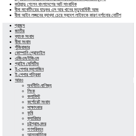
কাঠমান্ডু গেলেন বাংলাদেশের আট সাংবাদিক
বীমা মার্কেটিংয়ের যাদুকর এস আর খানের মৃত্যুবার্ষিকী আজ
বীমা আইন লঙ্ঘনের ব্যাখ্যা চেয়ে স্বদেশ লাইফকে কারণ দর্শানোর নোটিশ
প্রচ্ছদ
জাতীয়
ব্যাংক সংবাদ
বীমা সংবাদ
পুঁজিবাজার
কোম্পানি প্রোফাইল
এজিএম/ইজিএম
প্রাইস সেন্সিটিভ
ই-পেপার ম্যাগাজিন
ই-পেপার পত্রিকা
আরও
অর্থনীতি-বাণিজ্য
লিংক
কলামিস্ট
কর্পোরেট সংবাদ
সাক্ষাৎকার
কৃষি
ক্যারিয়ার
চট্টগ্রাম-বন্দর
গণপরিবহন
আন্তর্জাতিক