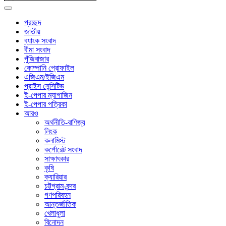
প্রচ্ছদ
জাতীয়
ব্যাংক সংবাদ
বীমা সংবাদ
পুঁজিবাজার
কোম্পানি প্রোফাইল
এজিএম/ইজিএম
প্রাইস সেন্সিটিভ
ই-পেপার ম্যাগাজিন
ই-পেপার পত্রিকা
আরও
অর্থনীতি-বাণিজ্য
লিংক
কলামিস্ট
কর্পোরেট সংবাদ
সাক্ষাৎকার
কৃষি
ক্যারিয়ার
চট্টগ্রাম-বন্দর
গণপরিবহন
আন্তর্জাতিক
খেলাধুলা
বিনোদন