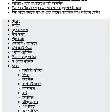
কাঠমান্ডু গেলেন বাংলাদেশের আট সাংবাদিক
বীমা মার্কেটিংয়ের যাদুকর এস আর খানের মৃত্যুবার্ষিকী আজ
বীমা আইন লঙ্ঘনের ব্যাখ্যা চেয়ে স্বদেশ লাইফকে কারণ দর্শানোর নোটিশ
প্রচ্ছদ
জাতীয়
ব্যাংক সংবাদ
বীমা সংবাদ
পুঁজিবাজার
কোম্পানি প্রোফাইল
এজিএম/ইজিএম
প্রাইস সেন্সিটিভ
ই-পেপার ম্যাগাজিন
ই-পেপার পত্রিকা
আরও
অর্থনীতি-বাণিজ্য
লিংক
কলামিস্ট
কর্পোরেট সংবাদ
সাক্ষাৎকার
কৃষি
ক্যারিয়ার
চট্টগ্রাম-বন্দর
গণপরিবহন
আন্তর্জাতিক