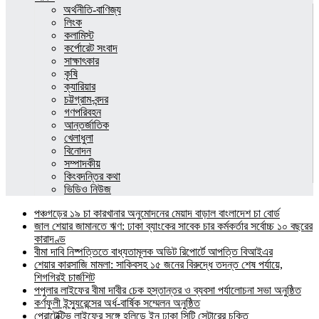
অর্থনীতি-বাণিজ্য
লিংক
কলামিস্ট
কর্পোরেট সংবাদ
সাক্ষাৎকার
কৃষি
ক্যারিয়ার
চট্টগ্রাম-বন্দর
গণপরিবহন
আন্তর্জাতিক
খেলাধুলা
বিনোদন
সম্পাদকীয়
কিংবদন্তির কথা
ভিডিও নিউজ
পঞ্চগড়ের ১৯ চা কারখানার অনুমোদনের মেয়াদ বাড়াল বাংলাদেশ চা বোর্ড
জাল শেয়ার জামানতে ঋণ: ঢাকা ব্যাংকের সাবেক চার কর্মকর্তার সর্বোচ্চ ১০ বছরের
কারাদণ্ড
বীমা দাবি নিষ্পত্তিতে বাধ্যতামূলক অডিট রিপোর্টে আপত্তি বিআইএর
শেয়ার কারসাজি মামলা: সাকিবসহ ১৫ জনের বিরুদ্ধে তদন্ত শেষ পর্যায়ে,
শিগগিরই চার্জশিট
পপুলার লাইফের বীমা দাবীর চেক হস্তান্তর ও ব্যবসা পর্যালোচনা সভা অনুষ্ঠিত
কর্ণফুলী ইন্স্যুরেন্সের অর্ধ-বার্ষিক সম্মেলন অনুষ্ঠিত
প্রোটেক্টিভ লাইফের সঙ্গে হলিডে ইন ঢাকা সিটি সেন্টারের চুক্তি