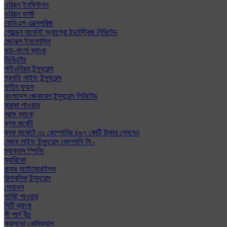
ওরিয়ন ইনফিউশন
ওরিয়ন ফার্মা
কেডিএস এক্সেসরিজ
গোল্ডেন হার্ভেস্ট অ্যাগ্রো ইন্ডাস্ট্রিজ লিমিটেড
জেনেক্স ইনফোসিস
ডাচ-বাংলা ব্যাংক
ডিবিএইচ
পাইওনিয়র ইন্স্যুরেন্স
প্রগতি লাইফ ইন্স্যুরেন্স
ফাইন ফুডস
বাংলাদেশ জেনারেল ইন্স্যুরেন্স লিমিটেড
বারাকা পাওয়ার
ব্রাক ব্যাংক
ব্লক মার্কেট
ব্লক মার্কেটে ৩১ কোম্পানির ৪৬৭ কোটি টাকার লেনদেন
মেঘনা লাইফ ইন্স্যুরেন্স কোম্পানি লি.-
ম্যাকসন্স স্পিনিং
ম্যারিকো
রানার অটোমোবাইলস
রিপাবলিক ইন্স্যুরেন্স
লেনদেন
সামিট পাওয়ার
সিটি ব্যাংক
সী পার্ল বীচ
স্যালভো কেমিক্যাল