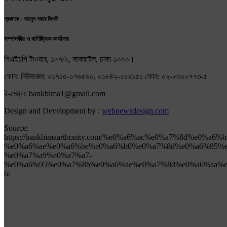
প্রকাশক : সায়মুন নাহার জিদনী
সম্পাদকীয় ও বাণিজ্যিক কার্যালয়
পিএইচপি টাওয়ার, ১০৭/২, কাকরাইল, ঢাকা-১০০০।
ফোন: নিউজরুম: ০১৭১৫-০৭৬৫৯০, ০১৮৪২-০১২১৫১ ফোন: ০২-৮৩০০৭৭৩-৫
ই-মেইল: bankbima1@gmail.com
Design and Development by :
webnewsdesign.com
Source:
https://bankbimaarthonity.com/%e0%a6%ac%e0%a7%8d%e0%a6
%e0%a6%ae%e0%a6%be%e0%a6%b0%e0%a7%8d%e0%a6%95%e
%e0%a7%a9%e0%a7%a7-
%e0%a6%95%e0%a7%8b%e0%a6%ae%e0%a7%8d%e0%a6%aa%e
6/