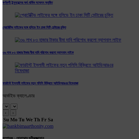
কর্ণফুলী ইন্স্যুরেন্সের অর্ধ-বার্ষিক সম্মেলন অনুষ্ঠিত
প্রোটেক্টিভ লাইফের সঙ্গে হলিডে ইন ঢাকা সিটি সেন্টারের চুক্তি
৩৬ লাখ ৮৩ হাজার টাকার বীমা দাবি পরিশোধ করলো ন্যাশনাল লাইফ
ফারইস্ট ইসলামী লাইফের নতুন পলিসি বিক্রিতে আইডিআরএর নিষেধাজ্ঞা
আর্কাইভ ক্যালেণ্ডার
‹
›
Su
Mo
Tu
We
Th
Fr
Sa
সম্পাদক : মোহাম্মাদ মুনীরুজ্জামান