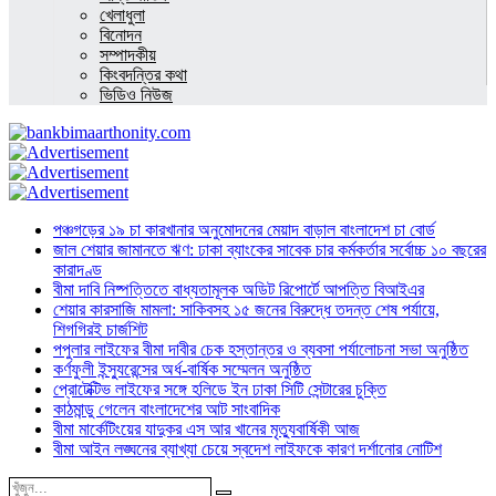
খেলাধুলা
বিনোদন
সম্পাদকীয়
কিংবদন্তির কথা
ভিডিও নিউজ
পঞ্চগড়ের ১৯ চা কারখানার অনুমোদনের মেয়াদ বাড়াল বাংলাদেশ চা বোর্ড
জাল শেয়ার জামানতে ঋণ: ঢাকা ব্যাংকের সাবেক চার কর্মকর্তার সর্বোচ্চ ১০ বছরের
কারাদণ্ড
বীমা দাবি নিষ্পত্তিতে বাধ্যতামূলক অডিট রিপোর্টে আপত্তি বিআইএর
শেয়ার কারসাজি মামলা: সাকিবসহ ১৫ জনের বিরুদ্ধে তদন্ত শেষ পর্যায়ে,
শিগগিরই চার্জশিট
পপুলার লাইফের বীমা দাবীর চেক হস্তান্তর ও ব্যবসা পর্যালোচনা সভা অনুষ্ঠিত
কর্ণফুলী ইন্স্যুরেন্সের অর্ধ-বার্ষিক সম্মেলন অনুষ্ঠিত
প্রোটেক্টিভ লাইফের সঙ্গে হলিডে ইন ঢাকা সিটি সেন্টারের চুক্তি
কাঠমান্ডু গেলেন বাংলাদেশের আট সাংবাদিক
বীমা মার্কেটিংয়ের যাদুকর এস আর খানের মৃত্যুবার্ষিকী আজ
বীমা আইন লঙ্ঘনের ব্যাখ্যা চেয়ে স্বদেশ লাইফকে কারণ দর্শানোর নোটিশ