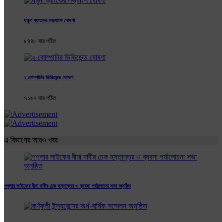
যমুনা ব্যাংকের লভ্যাংশ ঘোষণা
৮৪৪৮ বার পঠিত
২ কোম্পানির ডিভিডেন্ড ঘোষণা
৭১৬৭ বার পঠিত
এ বিভাগের আরও খবর
পপুলার লাইফের বীমা দাবীর চেক হস্তান্তর ও ব্যবসা পর্যালোচনা সভা অনুষ্ঠিত