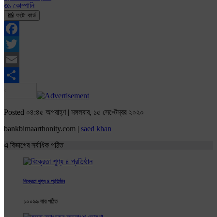
৩১ কোম্পানি
📸 ফটো কার্ড
Facebook
Twitter
Email
Share
Posted ০৪:৪৫ অপরাহ্ণ | মঙ্গলবার, ১৫ সেপ্টেম্বর ২০২০
bankbimaarthonity.com |
saed khan
এ বিভাগের সর্বাধিক পঠিত
বিক্রেতা শূণ্য ৪ প্রতিষ্ঠান
১০০৯৯ বার পঠিত