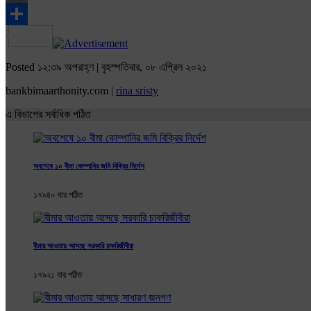
Email
Share
Posted ১২:৩৯ অপরাহ্ণ | বৃহস্পতিবার, ০৮ এপ্রিল ২০২১
bankbimaarthonity.com |
rina sristy
এ বিভাগের সর্বাধিক পঠিত
অবশেষে ১০ বীমা কোম্পানির জমি বিক্রির নির্দেশ
১৭৯৪০ বার পঠিত
বীমার আওতায় আসছে সরকারি চাকরিজীবীরা
১৭৯২১ বার পঠিত