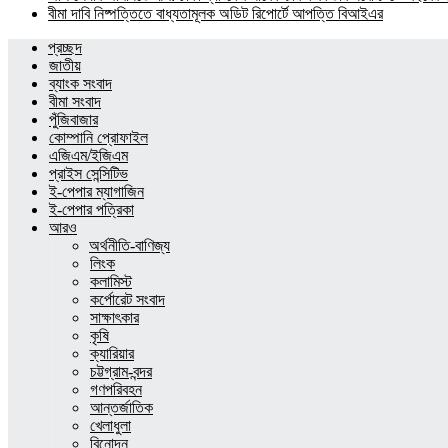
বীমা দাবি নিষ্পত্তিতে বাধ্যতামূলক অডিট রিপোর্টে আপত্তি বিআইএর
প্রচ্ছদ
জাতীয়
ব্যাংক সংবাদ
বীমা সংবাদ
পুঁজিবাজার
কোম্পানি প্রোফাইল
এজিএম/ইজিএম
প্রাইস সেন্সিটিভ
ই-পেপার ম্যাগাজিন
ই-পেপার পত্রিকা
আরও
অর্থনীতি-বাণিজ্য
লিংক
কলামিস্ট
কর্পোরেট সংবাদ
সাক্ষাৎকার
কৃষি
ক্যারিয়ার
চট্টগ্রাম-বন্দর
গণপরিবহন
আন্তর্জাতিক
খেলাধুলা
বিনোদন