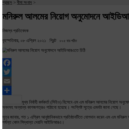
প্রচ্ছদ
>
বীমা সংবাদ
>
মনিরুল আলমের নিয়োগ অনুমোদনে আইডিআ
নিজস্ব প্রতিবেদক
বৃহস্পতিবার, ০৮ এপ্রিল ২০২১
প্রিন্ট
৮০৫ বার পঠিত
Facebook
Twitter
Email
Share
মুখ্য নির্বাহী কর্মকর্তা (সিইও) হিসেবে এম এম মনিরুল আলমের নিয়োগ অনুম
সনদসহ অন্যান্য কাগজপত্রও পাঠানো হয়েছে। সংশ্লিষ্ট সূত্রে এমনটা জানা গেছে।
সূত্র জানায়, গত ১ এপ্রিল আনুষ্ঠানিকভাবে প্রতিষ্ঠানটিতে যোগদান করেন এম এম মন
পর্যন্ত কোন সিদ্ধান্ত দেয়নি আইডিআরএ।