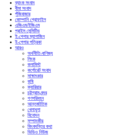
ব্যাংক সংবাদ
বীমা সংবাদ
পুঁজিবাজার
কোম্পানি প্রোফাইল
এজিএম/ইজিএম
প্রাইস সেন্সিটিভ
ই-পেপার ম্যাগাজিন
ই-পেপার পত্রিকা
আরও
অর্থনীতি-বাণিজ্য
লিংক
কলামিস্ট
কর্পোরেট সংবাদ
সাক্ষাৎকার
কৃষি
ক্যারিয়ার
চট্টগ্রাম-বন্দর
গণপরিবহন
আন্তর্জাতিক
খেলাধুলা
বিনোদন
সম্পাদকীয়
কিংবদন্তির কথা
ভিডিও নিউজ