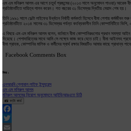
এম এম মনিরুল আলম এর আগে চতুর্থ প্রজন্মের (২০১৩ সালে অনুমোদন পাওয়া) আরেক বীমা কো
প্রতিষ্ঠানটিতে দায়িত্ব পালন করেন। গত বছরের ৩১ ডিসেম্বর দ্বিতীয় মেয়াদ শেষ হয়।
তিনি ১৯৯১ সালে ডেল্টা লাইফের উর্ধ্বতন নির্বাহী কর্মকর্তা হিসেবে বীমা পেশায় কর্মজ
প্রতিষ্ঠানটিতে ২০১৪ সালের ৩১ ডিসেম্বর পর্যন্ত কর্তব্যকালীন তিনি কোম্পানিটিতে ভি
এ বিষয়ে এম এম মনিরুল আলম বলেন, বর্তমানে বীমা কোম্পানিরগুলোর প্রধান সমস্যা আইন পরিপ
দিয়েছে। পেশাদারিত্বের সাথে আমি সে লক্ষ্যে কাজ করে যেতে চাই। বীমা আইনসহ প্রয
বীমা গ্রাহক, কোম্পানির মালিক ও কর্মীদের স্বার্থ রক্ষার বিষয়টিও আমার কাছে প্রাধান্য পাব
Facebook Comments Box
বিষয় :
এনআরবি গ্লোবাল লাইফ ইন্স্যুরেন্স
এম এম মনিরুল আলম
মনিরুল আলমের নিয়োগ অনুমোদনে আইডিআরএতে চিঠি
📸 ফটো কার্ড
Facebook
Twitter