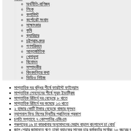
অর্থনীতি-বাণিজ্য
লিংক
কলামিস্ট
কর্পোরেট সংবাদ
সাক্ষাৎকার
কৃষি
ক্যারিয়ার
চট্টগ্রাম-বন্দর
গণপরিবহন
আন্তর্জাতিক
খেলাধুলা
বিনোদন
সম্পাদকীয়
কিংবদন্তির কথা
ভিডিও নিউজ
সাপ্তাহিক দর বৃদ্ধির শীর্ষে ফারইস্ট ফাইন্যান্স
সাপ্তাহিক লেনদেনের শীর্ষে সুহৃদ ইন্ডাষ্ট্রিজ
সাপ্তাহিক রিটার্নে দর বেড়েছে ৮ খাতে
সাপ্তাহিক রিটার্নে দর কমেছে ১৩ খাতে
২ হাজার কোটি টাকার বেড়েছে বাজার মূলধন
ন্যাশনাল ফিড মিলের দ্বিতীয় প্রান্তিক প্রকাশ
চলতি সপ্তাহে ৭ কোম্পানির এজিএম
পঞ্চগড়ের ১৯ চা কারখানার অনুমোদনের মেয়াদ বাড়াল বাংলাদেশ চা বোর্ড
জাল শেয়ার জামানতে ঋণ: ঢাকা ব্যাংকের সাবেক চার কর্মকর্তার সর্বোচ্চ ১০ বছরের 