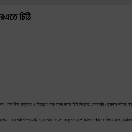
রএতে চিঠি
োদন পেতে বীমা উন্নয়ন ও নিয়ন্ত্রণ কর্তৃপক্ষের কাছে চিঠি দিয়েছে এনআরবি গ্লোবাল লাইফ ই
িরুল আলম। এর আগে গত মার্চ মাসে তার নিয়োগ অনুমোদনে পরিচালনা পর্ষদের পক্ষ থেকে 