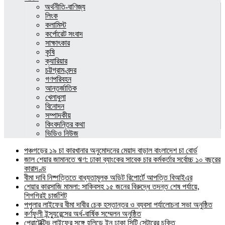
অর্থনীতি-বাণিজ্য
লিংক
কলামিস্ট
কর্পোরেট সংবাদ
সাক্ষাৎকার
কৃষি
ক্যারিয়ার
চট্টগ্রাম-বন্দর
গণপরিবহন
আন্তর্জাতিক
খেলাধুলা
বিনোদন
সম্পাদকীয়
কিংবদন্তির কথা
ভিডিও নিউজ
পঞ্চগড়ের ১৯ চা কারখানার অনুমোদনের মেয়াদ বাড়াল বাংলাদেশ চা বোর্ড
জাল শেয়ার জামানতে ঋণ: ঢাকা ব্যাংকের সাবেক চার কর্মকর্তার সর্বোচ্চ ১০ বছরের
কারাদণ্ড
বীমা দাবি নিষ্পত্তিতে বাধ্যতামূলক অডিট রিপোর্টে আপত্তি বিআইএর
শেয়ার কারসাজি মামলা: সাকিবসহ ১৫ জনের বিরুদ্ধে তদন্ত শেষ পর্যায়ে,
শিগগিরই চার্জশিট
পপুলার লাইফের বীমা দাবীর চেক হস্তান্তর ও ব্যবসা পর্যালোচনা সভা অনুষ্ঠিত
কর্ণফুলী ইন্স্যুরেন্সের অর্ধ-বার্ষিক সম্মেলন অনুষ্ঠিত
প্রোটেক্টিভ লাইফের সঙ্গে হলিডে ইন ঢাকা সিটি সেন্টারের চুক্তি