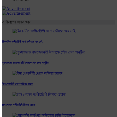
এ বিভাগের আরও খবর
কিংবদন্তি সংগীতশিল্পী আশা ভোঁসলে আর নেই
নৃত্যাঞ্চলের রজতজয়ন্তী উপলক্ষে পৌষ মেলা অনুষ্ঠিত
বীমা পেশাজীবী থেকে অভিনয় তারকা
চলে গেলেন সংগীতশিল্পী জিনাত রেহানা