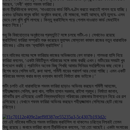
আছেন, ‘দেবী’ খ্যাত শবনম ফারিয়া।
বাংলা ট্রিবিউনকে বললেন, ‘দাওয়াতের কার্ড বিলি-বণ্টন করতে করতেই পাগল হয়ে যাচ্ছি।
এখনও দুনিয়ার মানুষ বাকি! অনুষ্ঠান করবো, বৌ সাজবো, সবাই আসবে, ছবি তুলবে- এসব
ভেবে বেশ খুশি খুশি লাগছে। কিন্তু ক্রাইসিসে পড়ে গেলাম দাওয়াত কার্ড মেনটেইন
করতে গিয়ে।’
শুধু কি বিবাহোত্তর অনুষ্ঠানের প্রস্তুতি? সঙ্গে চলছে শুটিং-ও। সেখানেও রয়েছে
ক্রাইসিস! ফারিয়া সম্প্রতি শুরু করেছেন মুহাম্মদ মোস্তফা কামাল রাজের নতুন ধারাবাহিক
নাটকের। এটার নাম ‘ফ্যামিলি ক্রাইসিস’।
তবে নাটকের নামের সঙ্গে ফারিয়ার কাজের অভিজ্ঞতায় বেশ ফারাক। গালভরা হাসি নিয়ে
ফারিয়া বললেন, ‘একটা বিউটিফুল পরিবারের সঙ্গে কাজ করছি এখন। শুটিংয়ের সময়টা খুব
উপভোগ করছি। প্রতিদিন অনেক কিছু শিখছি আমার সিনিয়র সহশিল্পীদের কাছ থেকে।
বিশেষ করে সেলিম ভাই, রুনা আপা, শর্মিলী মায়ের পরামর্শ আর দোয়া পাচ্ছি। এমন একটি
পরিবারের সদস্য করার জন্য ধন্যবাদ জানাই নির্মাতা রাজ ভাইকে।’
শুটিং চলতি এই ধারাবাহিকে শবনম ফারিয়া ছাড়াও অভিনয় করছেন শর্মিলী আহমেদ,
শহীদুজ্জামান সেলিম, রুনা খান, শামীম হাসান সরকার, রাইসা প্রমুখ। নির্মাতা জানান,
নাটকটির গল্প এগিয়েছে একটি নিম্নমধ্যবিত্ত পরিবারের রোজকার টানাপড়েন নিয়ে এর গল্প
এগিয়েছে। যেখানে শবনম ফারিয়া অভিনয় করছেন শহীদুজ্জামান সেলিমের ছোট বোনের
চরিত্রে।
তো এই নাটকের শুটিংয়ে শবনম ফারিয়ার ক্রাইসিস না থাকলেও চরিত্রে নিশ্চয়ই তেমন
কিছু রয়েছে। জবাবে ফারিয়া বাংলা ট্রিবিউনকে বললেন, ‘তা তো আছেই। একটা সংসারের