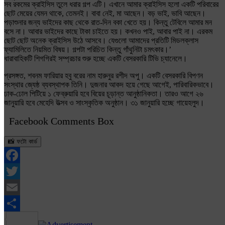
সব রকমের ক্রাইসিস তুলে ধরার গল্প এটি। এখানে আমার ক্রাইসিস হলো একটি পরিবারের
ছোট মেয়ের যেমন থাকে, তেমনই। বাবা নেই, মা আছেন। বড় ভাই, ভাবি আছেন।
পড়াশুনার জন্য ভাইদের কাছ থেকে রাত-দিন বকা খেতে হয়। কিন্তু টেবিলে আমার মন
বসে না। আবার ভাইদের কাছে টাকা চাইতে হয়। কখনও পাই, আবার পাই না। এরকম
ছোট ছোট অনেক ক্রাইসিস উঠে আসবে। যেগুলো আমাদের প্রতিটি মিডলক্লাস
ফ্যামিলিতে নিয়মিত বিষয়। গল্পটা পরিচিত কিন্তু গাঁথুনিটা চমৎকার।’
ধারাবাহিকটি শিগগিরই সম্প্রচার শুরু হচ্ছে একটি বেসরকারি টিভি চ্যানেলে।
প্রসঙ্গত, শবনম ফারিয়ার হবু বরের নাম হারুনুর রশীদ অপু। একটি বেসরকারি বিপণন
সংস্থার জ্যেষ্ঠ ব্যবস্থাপক তিনি। দুজনার আকদ হয়ে গেছে আগেই, পারিবারিকভাবে।
ঢাক-ঢোল পিটিয়ে ১ ফেব্রুয়ারি হবে বিয়ের চূড়ান্ত আনুষ্ঠানিকতা। তারও আগে ২৬
জানুয়ারি হবে মেহেদি উত্সব ও সাংস্কৃতিক অনুষ্ঠান। ৩১ জানুয়ারি হচ্ছে গায়েহলুদ।
Facebook Comments Box
📸 ফটো কার্ড
Facebook
Twitter
Email
Share