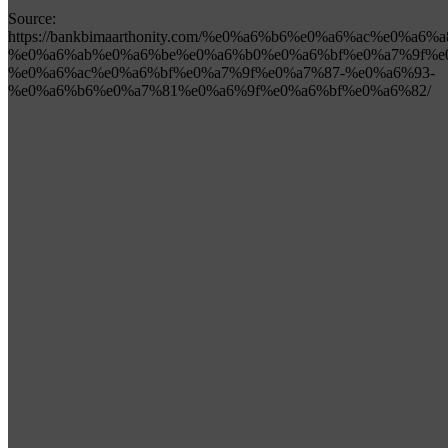
Source:
https://bankbimaarthonity.com/%e0%a6%b6%e0%a6%ac%e0%a6%
%e0%a6%ab%e0%a6%be%e0%a6%b0%e0%a6%bf%e0%a7%9f%e
%e0%a6%ac%e0%a6%bf%e0%a7%9f%e0%a7%87-%e0%a6%93-
%e0%a6%b6%e0%a7%81%e0%a6%9f%e0%a6%bf%e0%a6%82/