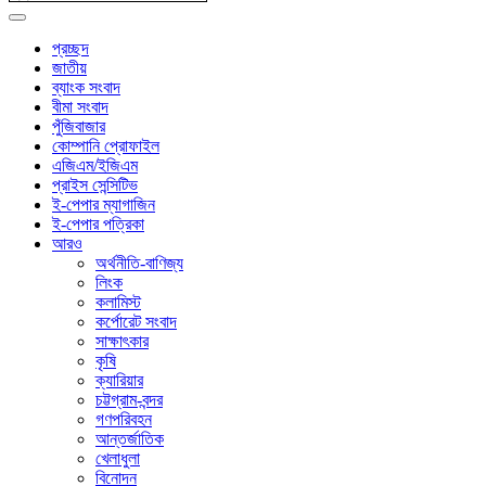
প্রচ্ছদ
জাতীয়
ব্যাংক সংবাদ
বীমা সংবাদ
পুঁজিবাজার
কোম্পানি প্রোফাইল
এজিএম/ইজিএম
প্রাইস সেন্সিটিভ
ই-পেপার ম্যাগাজিন
ই-পেপার পত্রিকা
আরও
অর্থনীতি-বাণিজ্য
লিংক
কলামিস্ট
কর্পোরেট সংবাদ
সাক্ষাৎকার
কৃষি
ক্যারিয়ার
চট্টগ্রাম-বন্দর
গণপরিবহন
আন্তর্জাতিক
খেলাধুলা
বিনোদন