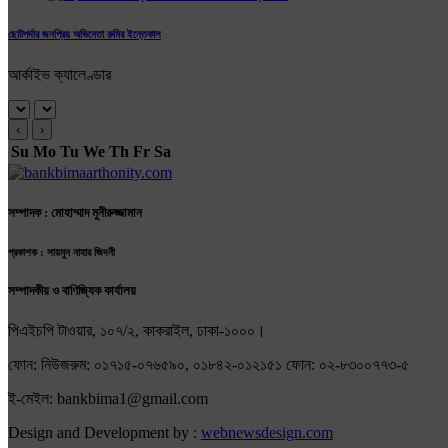
ছোটপর্দার জনপ্রিয় অভিনেতা রুমির ইন্তেকাল
আর্কাইভ ক্যালেণ্ডার
‹
›
Su
Mo
Tu
We
Th
Fr
Sa
সম্পাদক : মোহাম্মাদ মুনীরুজ্জামান
প্রকাশক : সায়মুন নাহার জিদনী
সম্পাদকীয় ও বাণিজ্যিক কার্যালয়
পিএইচপি টাওয়ার, ১০৭/২, কাকরাইল, ঢাকা-১০০০।
ফোন: নিউজরুম: ০১৭১৫-০৭৬৫৯০, ০১৮৪২-০১২১৫১ ফোন: ০২-৮৩০০৭৭৩-৫
ই-মেইল: bankbima1@gmail.com
Design and Development by :
webnewsdesign.com