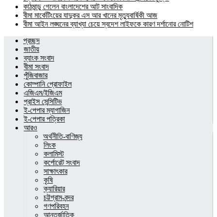
কাঠমান্ডু গেলেন বাংলাদেশের আট সাংবাদিক
বীমা মার্কেটিংয়ের যাদুকর এস আর খানের মৃত্যুবার্ষিকী আজ
বীমা আইন লঙ্ঘনের ব্যাখ্যা চেয়ে স্বদেশ লাইফকে কারণ দর্শানোর নোটিশ
প্রচ্ছদ
জাতীয়
ব্যাংক সংবাদ
বীমা সংবাদ
পুঁজিবাজার
কোম্পানি প্রোফাইল
এজিএম/ইজিএম
প্রাইস সেন্সিটিভ
ই-পেপার ম্যাগাজিন
ই-পেপার পত্রিকা
আরও
অর্থনীতি-বাণিজ্য
লিংক
কলামিস্ট
কর্পোরেট সংবাদ
সাক্ষাৎকার
কৃষি
ক্যারিয়ার
চট্টগ্রাম-বন্দর
গণপরিবহন
আন্তর্জাতিক