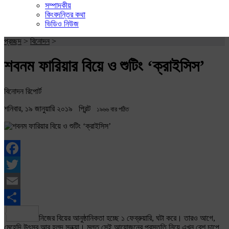
সম্পাদকীয়
কিংবদন্তির কথা
ভিডিও নিউজ
প্রচ্ছদ
>
বিনোদন
>
শবনম ফারিয়ার বিয়ে ও শুটিং ‘ক্রাইসিস’
বিনোদন রিপোর্ট
শনিবার, ১৯ জানুয়ারি ২০১৯
প্রিন্ট
১৯৬৬ বার পঠিত
Facebook
Twitter
Email
Share
নিজের বিয়ের আনুষ্ঠানিকতা হচ্ছে ১ ফেব্রুয়ারি, ঘটা করে। তারও আগে,
মেহেদি উৎসব আর হলুদ সন্ধ্যা। মূলত সেই আয়োজনের প্রস্তুতি নিয়ে এখন বেশ চাপে