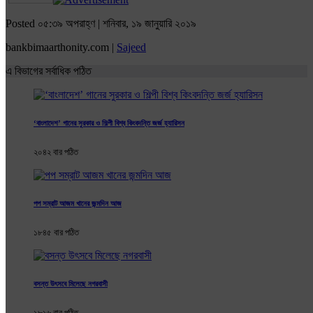
Posted ০৫:৩৯ অপরাহ্ণ | শনিবার, ১৯ জানুয়ারি ২০১৯
bankbimaarthonity.com |
Sajeed
এ বিভাগের সর্বাধিক পঠিত
‘বাংলাদেশ’ গানের সুরকার ও শিল্পী বিশ্ব কিংবদন্তি জর্জ হ্যারিসন
২০৪২ বার পঠিত
পপ সম্রাট আজম খানের জন্মদিন আজ
১৮৪৫ বার পঠিত
বসন্ত উৎসবে মিলেছে নগরবাসী
১৮১৬ বার পঠিত