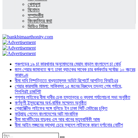
খেলাধুলা
বিনোদন
সম্পাদকীয়
কিংবদন্তির কথা
ভিডিও নিউজ
পঞ্চগড়ের ১৯ চা কারখানার অনুমোদনের মেয়াদ বাড়াল বাংলাদেশ চা বোর্ড
জাল শেয়ার জামানতে ঋণ: ঢাকা ব্যাংকের সাবেক চার কর্মকর্তার সর্বোচ্চ ১০ বছরের
কারাদণ্ড
বীমা দাবি নিষ্পত্তিতে বাধ্যতামূলক অডিট রিপোর্টে আপত্তি বিআইএর
শেয়ার কারসাজি মামলা: সাকিবসহ ১৫ জনের বিরুদ্ধে তদন্ত শেষ পর্যায়ে,
শিগগিরই চার্জশিট
পপুলার লাইফের বীমা দাবীর চেক হস্তান্তর ও ব্যবসা পর্যালোচনা সভা অনুষ্ঠিত
কর্ণফুলী ইন্স্যুরেন্সের অর্ধ-বার্ষিক সম্মেলন অনুষ্ঠিত
প্রোটেক্টিভ লাইফের সঙ্গে হলিডে ইন ঢাকা সিটি সেন্টারের চুক্তি
কাঠমান্ডু গেলেন বাংলাদেশের আট সাংবাদিক
বীমা মার্কেটিংয়ের যাদুকর এস আর খানের মৃত্যুবার্ষিকী আজ
বীমা আইন লঙ্ঘনের ব্যাখ্যা চেয়ে স্বদেশ লাইফকে কারণ দর্শানোর নোটিশ