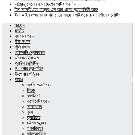
কাঠমান্ডু গেলেন বাংলাদেশের আট সাংবাদিক
বীমা মার্কেটিংয়ের যাদুকর এস আর খানের মৃত্যুবার্ষিকী আজ
বীমা আইন লঙ্ঘনের ব্যাখ্যা চেয়ে স্বদেশ লাইফকে কারণ দর্শানোর নোটিশ
প্রচ্ছদ
জাতীয়
ব্যাংক সংবাদ
বীমা সংবাদ
পুঁজিবাজার
কোম্পানি প্রোফাইল
এজিএম/ইজিএম
প্রাইস সেন্সিটিভ
ই-পেপার ম্যাগাজিন
ই-পেপার পত্রিকা
আরও
অর্থনীতি-বাণিজ্য
লিংক
কলামিস্ট
কর্পোরেট সংবাদ
সাক্ষাৎকার
কৃষি
ক্যারিয়ার
চট্টগ্রাম-বন্দর
গণপরিবহন
আন্তর্জাতিক