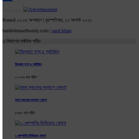
Share
Posted ১২:০৫ অপরাহ্ণ | বৃহস্পতিবার, ১২ আগস্ট ২০২১
bankbimaarthonity.com |
saed khan
এ বিভাগের সর্বাধিক পঠিত
বিক্রেতা শূণ্য ৪ প্রতিষ্ঠান
১০০৯৯ বার পঠিত
যমুনা ব্যাংকের লভ্যাংশ ঘোষণা
৮৪৪৮ বার পঠিত
২ কোম্পানির ডিভিডেন্ড ঘোষণা