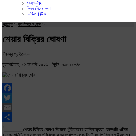
সম্পাদকীয়
কিংবদন্তির কথা
ভিডিও নিউজ
প্রচ্ছদ
>
কর্পোরেট সংবাদ
>
শেয়ার বিক্রির ঘোষণা
নিজস্ব প্রতিবেদক
বৃহস্পতিবার, ১২ আগস্ট ২০২১
প্রিন্ট
৪০৫ বার পঠিত
Facebook
Twitter
Email
Share
শেয়ার বিক্রির ঘোষণা দিয়েছে পুঁজিবাজারে তালিকাভুক্ত কোম্পানি এক্সিম
ব্যাংক লিমিটেডের স্বতন্ত্র পরিচালক অবসরপ্রাপ্ত লেফটেনেন্ট কর্ণেল সিরাজুল ইসলাম।