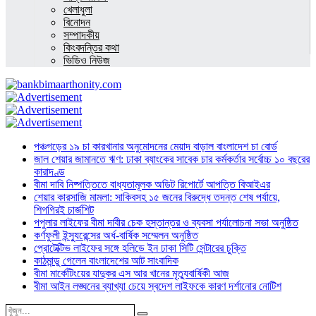
খেলাধুলা
বিনোদন
সম্পাদকীয়
কিংবদন্তির কথা
ভিডিও নিউজ
পঞ্চগড়ের ১৯ চা কারখানার অনুমোদনের মেয়াদ বাড়াল বাংলাদেশ চা বোর্ড
জাল শেয়ার জামানতে ঋণ: ঢাকা ব্যাংকের সাবেক চার কর্মকর্তার সর্বোচ্চ ১০ বছরের
কারাদণ্ড
বীমা দাবি নিষ্পত্তিতে বাধ্যতামূলক অডিট রিপোর্টে আপত্তি বিআইএর
শেয়ার কারসাজি মামলা: সাকিবসহ ১৫ জনের বিরুদ্ধে তদন্ত শেষ পর্যায়ে,
শিগগিরই চার্জশিট
পপুলার লাইফের বীমা দাবীর চেক হস্তান্তর ও ব্যবসা পর্যালোচনা সভা অনুষ্ঠিত
কর্ণফুলী ইন্স্যুরেন্সের অর্ধ-বার্ষিক সম্মেলন অনুষ্ঠিত
প্রোটেক্টিভ লাইফের সঙ্গে হলিডে ইন ঢাকা সিটি সেন্টারের চুক্তি
কাঠমান্ডু গেলেন বাংলাদেশের আট সাংবাদিক
বীমা মার্কেটিংয়ের যাদুকর এস আর খানের মৃত্যুবার্ষিকী আজ
বীমা আইন লঙ্ঘনের ব্যাখ্যা চেয়ে স্বদেশ লাইফকে কারণ দর্শানোর নোটিশ