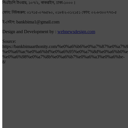
পিএইচপি টাওয়ার, ১০৭/২, কাকরাইল, ঢাকা-১০০০।
ফোন: নিউজরুম: ০১৭১৫-০৭৬৫৯০, ০১৮৪২-০১২১৫১ ফোন: ০২-৮৩০০৭৭৩-৫
ই-মেইল: bankbima1@gmail.com
Design and Development by :
webnewsdesign.com
Source:
https://bankbimaarthonity.com/%e0%a6%b6%e0%a7%87%e0%a
%e0%a6%ac%e0%a6%bf%e0%a6%95%e0%a7%8d%e0%a6%b0%e
%e0%a6%98%e0%a7%8b%e0%a6%b7%e0%a6%a3%e0%a6%be-
8/