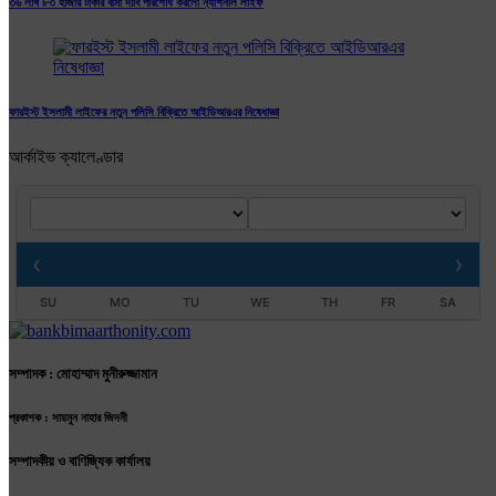
৩৬ লাখ ৮৩ হাজার টাকার বীমা দাবি পরিশোধ করলো ন্যাশনাল লাইফ
ফারইস্ট ইসলামী লাইফের নতুন পলিসি বিক্রিতে আইডিআরএর নিষেধাজ্ঞা
আর্কাইভ ক্যালেণ্ডার
‹
›
SU
MO
TU
WE
TH
FR
SA
সম্পাদক : মোহাম্মাদ মুনীরুজ্জামান
প্রকাশক : সায়মুন নাহার জিদনী
সম্পাদকীয় ও বাণিজ্যিক কার্যালয়