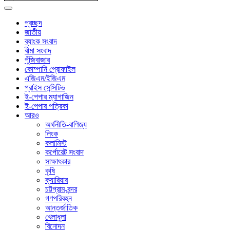
প্রচ্ছদ
জাতীয়
ব্যাংক সংবাদ
বীমা সংবাদ
পুঁজিবাজার
কোম্পানি প্রোফাইল
এজিএম/ইজিএম
প্রাইস সেন্সিটিভ
ই-পেপার ম্যাগাজিন
ই-পেপার পত্রিকা
আরও
অর্থনীতি-বাণিজ্য
লিংক
কলামিস্ট
কর্পোরেট সংবাদ
সাক্ষাৎকার
কৃষি
ক্যারিয়ার
চট্টগ্রাম-বন্দর
গণপরিবহন
আন্তর্জাতিক
খেলাধুলা
বিনোদন