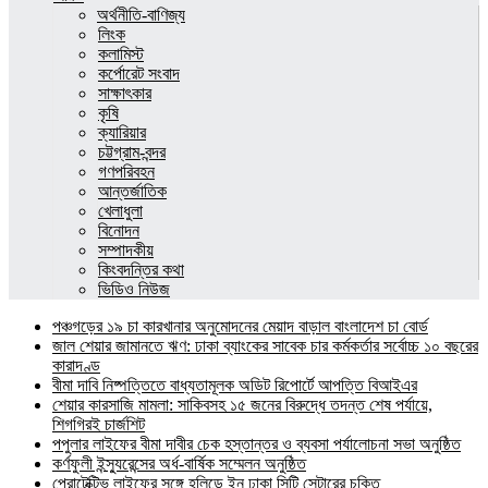
অর্থনীতি-বাণিজ্য
লিংক
কলামিস্ট
কর্পোরেট সংবাদ
সাক্ষাৎকার
কৃষি
ক্যারিয়ার
চট্টগ্রাম-বন্দর
গণপরিবহন
আন্তর্জাতিক
খেলাধুলা
বিনোদন
সম্পাদকীয়
কিংবদন্তির কথা
ভিডিও নিউজ
পঞ্চগড়ের ১৯ চা কারখানার অনুমোদনের মেয়াদ বাড়াল বাংলাদেশ চা বোর্ড
জাল শেয়ার জামানতে ঋণ: ঢাকা ব্যাংকের সাবেক চার কর্মকর্তার সর্বোচ্চ ১০ বছরের
কারাদণ্ড
বীমা দাবি নিষ্পত্তিতে বাধ্যতামূলক অডিট রিপোর্টে আপত্তি বিআইএর
শেয়ার কারসাজি মামলা: সাকিবসহ ১৫ জনের বিরুদ্ধে তদন্ত শেষ পর্যায়ে,
শিগগিরই চার্জশিট
পপুলার লাইফের বীমা দাবীর চেক হস্তান্তর ও ব্যবসা পর্যালোচনা সভা অনুষ্ঠিত
কর্ণফুলী ইন্স্যুরেন্সের অর্ধ-বার্ষিক সম্মেলন অনুষ্ঠিত
প্রোটেক্টিভ লাইফের সঙ্গে হলিডে ইন ঢাকা সিটি সেন্টারের চুক্তি