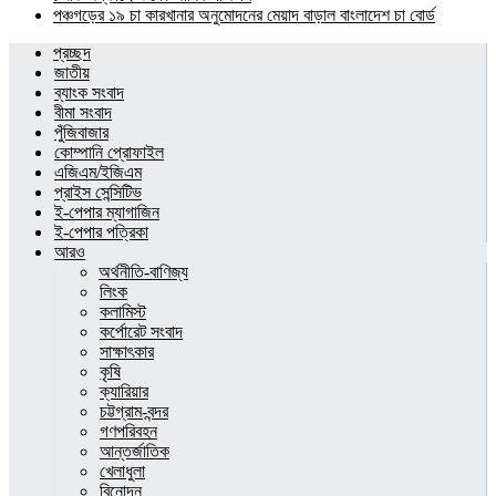
পঞ্চগড়ের ১৯ চা কারখানার অনুমোদনের মেয়াদ বাড়াল বাংলাদেশ চা বোর্ড
প্রচ্ছদ
জাতীয়
ব্যাংক সংবাদ
বীমা সংবাদ
পুঁজিবাজার
কোম্পানি প্রোফাইল
এজিএম/ইজিএম
প্রাইস সেন্সিটিভ
ই-পেপার ম্যাগাজিন
ই-পেপার পত্রিকা
আরও
অর্থনীতি-বাণিজ্য
লিংক
কলামিস্ট
কর্পোরেট সংবাদ
সাক্ষাৎকার
কৃষি
ক্যারিয়ার
চট্টগ্রাম-বন্দর
গণপরিবহন
আন্তর্জাতিক
খেলাধুলা
বিনোদন