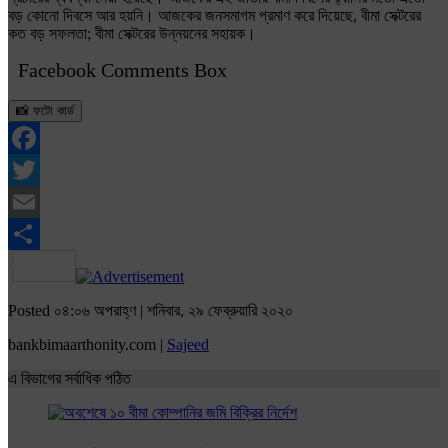
বড় কোনো দিবসে আর হয়নি। আজকের জনসমাগম প্রমাণ করে দিয়েছে, বীমা সেক্টরের
কত বড় সফলতা; বীমা সেক্টরের উন্নয়নের সহায়ক।
Facebook Comments Box
📸 ফটো কার্ড
Facebook
Twitter
Email
Share
Posted ০৪:০৬ অপরাহ্ণ | শনিবার, ২৯ ফেব্রুয়ারি ২০২০
bankbimaarthonity.com |
Sajeed
এ বিভাগের সর্বাধিক পঠিত