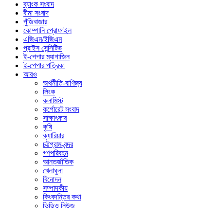
ব্যাংক সংবাদ
বীমা সংবাদ
পুঁজিবাজার
কোম্পানি প্রোফাইল
এজিএম/ইজিএম
প্রাইস সেন্সিটিভ
ই-পেপার ম্যাগাজিন
ই-পেপার পত্রিকা
আরও
অর্থনীতি-বাণিজ্য
লিংক
কলামিস্ট
কর্পোরেট সংবাদ
সাক্ষাৎকার
কৃষি
ক্যারিয়ার
চট্টগ্রাম-বন্দর
গণপরিবহন
আন্তর্জাতিক
খেলাধুলা
বিনোদন
সম্পাদকীয়
কিংবদন্তির কথা
ভিডিও নিউজ