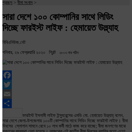
প্রচ্ছদ
>
বীমা সংবাদ
>
সারা দেশে ১০০ কোম্পানির সাথে লিডিং
দিচ্ছে ফারইস্ট লাইফ : হেমায়েত উল্ল্যাহ
বিবিএনিউজ.নেট
শনিবার, ২৯ ফেব্রুয়ারি ২০২০
প্রিন্ট
২৮০৩ বার পঠিত
Facebook
Twitter
Email
Share
ফারইস্ট ইসলামী লাইফ ইন্স্যুরেন্সের এমডি মো. হেমায়েত উল্ল্যাহ্ বলেন,
সারা দেশে জেলা-উপজেলায় ১০০টি কোম্পানির সাথে লিডিং দিচ্ছে ফারইস্ট লাইফ। বীমা
দিবসের স্লোগান সামনে রেখে ১০ লাখ কর্মী মাঠে কাজ করে যাচ্ছে; বীমা জনগণের মাঝে
প্রচারের ব্যবস্থা নেয়া হয়েছে। আজকের এই জাতীয় বীমা দিবসের র‌্যালির মতো এতো