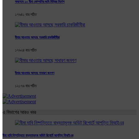
অবশেষে ১০ বীমা কোম্পানির জমি বিক্রির নির্দেশ
১৭৯৪১ বার পঠিত
বীমার আওতায় আসছে সরকারি চাকরিজীবীরা
১৭৯২৪ বার পঠিত
বীমার আওতায় আসছে সাধারণ জনগণ
১২১৭৬ বার পঠিত
এ বিভাগের আরও খবর
বীমা দাবি নিষ্পত্তিতে বাধ্যতামূলক অডিট রিপোর্টে আপত্তি বিআইএর