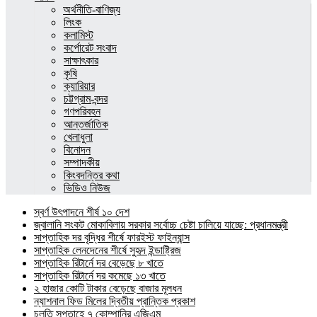
অর্থনীতি-বাণিজ্য
লিংক
কলামিস্ট
কর্পোরেট সংবাদ
সাক্ষাৎকার
কৃষি
ক্যারিয়ার
চট্টগ্রাম-বন্দর
গণপরিবহন
আন্তর্জাতিক
খেলাধুলা
বিনোদন
সম্পাদকীয়
কিংবদন্তির কথা
ভিডিও নিউজ
স্বর্ণ উৎপাদনে শীর্ষ ১০ দেশ
জ্বালানি সংকট মোকাবিলায় সরকার সর্বোচ্চ চেষ্টা চালিয়ে যাচ্ছে: প্রধানমন্ত্রী
সাপ্তাহিক দর বৃদ্ধির শীর্ষে ফারইস্ট ফাইন্যান্স
সাপ্তাহিক লেনদেনের শীর্ষে সুহৃদ ইন্ডাষ্ট্রিজ
সাপ্তাহিক রিটার্নে দর বেড়েছে ৮ খাতে
সাপ্তাহিক রিটার্নে দর কমেছে ১৩ খাতে
২ হাজার কোটি টাকার বেড়েছে বাজার মূলধন
ন্যাশনাল ফিড মিলের দ্বিতীয় প্রান্তিক প্রকাশ
চলতি সপ্তাহে ৭ কোম্পানির এজিএম