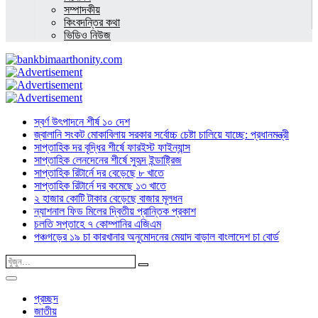
সম্পাদকীয়
কিংবদন্তির কথা
ভিডিও নিউজ
স্বর্ণ উৎপাদনে শীর্ষ ১০ দেশ
জ্বালানি সংকট মোকাবিলায় সরকার সর্বোচ্চ চেষ্টা চালিয়ে যাচ্ছে: প্রধানমন্ত্রী
সাপ্তাহিক দর বৃদ্ধির শীর্ষে ফারইস্ট ফাইন্যান্স
সাপ্তাহিক লেনদেনের শীর্ষে সুহৃদ ইন্ডাষ্ট্রিজ
সাপ্তাহিক রিটার্নে দর বেড়েছে ৮ খাতে
সাপ্তাহিক রিটার্নে দর কমেছে ১৩ খাতে
২ হাজার কোটি টাকার বেড়েছে বাজার মূলধন
ন্যাশনাল ফিড মিলের দ্বিতীয় প্রান্তিক প্রকাশ
চলতি সপ্তাহে ৭ কোম্পানির এজিএম
পঞ্চগড়ের ১৯ চা কারখানার অনুমোদনের মেয়াদ বাড়াল বাংলাদেশ চা বোর্ড
প্রচ্ছদ
জাতীয়