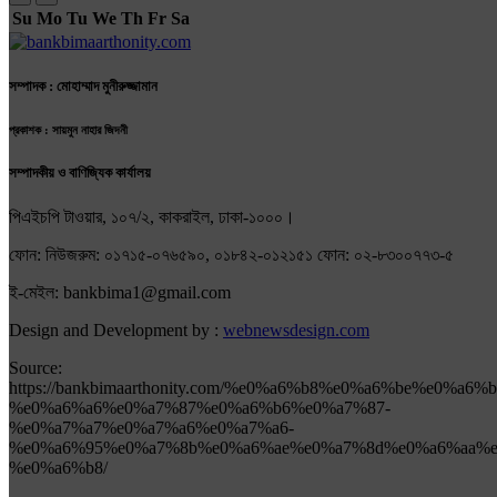
Su
Mo
Tu
We
Th
Fr
Sa
সম্পাদক : মোহাম্মাদ মুনীরুজ্জামান
প্রকাশক : সায়মুন নাহার জিদনী
সম্পাদকীয় ও বাণিজ্যিক কার্যালয়
পিএইচপি টাওয়ার, ১০৭/২, কাকরাইল, ঢাকা-১০০০।
ফোন: নিউজরুম: ০১৭১৫-০৭৬৫৯০, ০১৮৪২-০১২১৫১ ফোন: ০২-৮৩০০৭৭৩-৫
ই-মেইল: bankbima1@gmail.com
Design and Development by :
webnewsdesign.com
Source:
https://bankbimaarthonity.com/%e0%a6%b8%e0%a6%be%e0%a6
%e0%a6%a6%e0%a7%87%e0%a6%b6%e0%a7%87-
%e0%a7%a7%e0%a7%a6%e0%a7%a6-
%e0%a6%95%e0%a7%8b%e0%a6%ae%e0%a7%8d%e0%a6%aa%e
%e0%a6%b8/