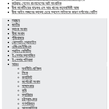
কাঠমান্ডু গেলেন বাংলাদেশের আট সাংবাদিক
বীমা মার্কেটিংয়ের যাদুকর এস আর খানের মৃত্যুবার্ষিকী আজ
বীমা আইন লঙ্ঘনের ব্যাখ্যা চেয়ে স্বদেশ লাইফকে কারণ দর্শানোর নোটিশ
প্রচ্ছদ
জাতীয়
ব্যাংক সংবাদ
বীমা সংবাদ
পুঁজিবাজার
কোম্পানি প্রোফাইল
এজিএম/ইজিএম
প্রাইস সেন্সিটিভ
ই-পেপার ম্যাগাজিন
ই-পেপার পত্রিকা
আরও
অর্থনীতি-বাণিজ্য
লিংক
কলামিস্ট
কর্পোরেট সংবাদ
সাক্ষাৎকার
কৃষি
ক্যারিয়ার
চট্টগ্রাম-বন্দর
গণপরিবহন
আন্তর্জাতিক