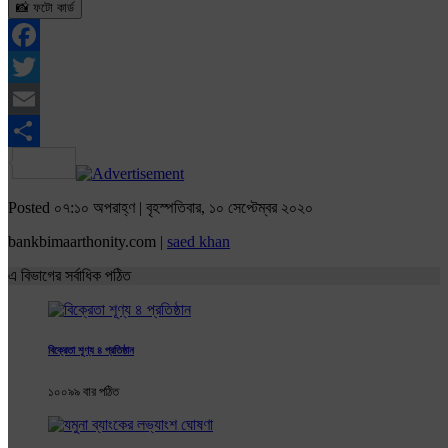
📸 ফটো কার্ড
Facebook
Twitter
Email
Share
Posted ০৭:১০ অপরাহ্ণ | বৃহস্পতিবার, ১০ সেপ্টেম্বর ২০২০
bankbimaarthonity.com |
saed khan
এ বিভাগের সর্বাধিক পঠিত
বিক্রেতা শূণ্য ৪ প্রতিষ্ঠান
১০০৯৯ বার পঠিত