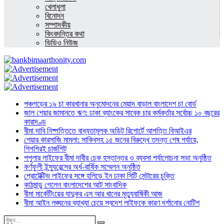
খেলাধুলা
বিনোদন
সম্পাদকীয়
কিংবদন্তির কথা
ভিডিও নিউজ
পঞ্চগড়ের ১৯ চা কারখানার অনুমোদনের মেয়াদ বাড়াল বাংলাদেশ চা বোর্ড
জাল শেয়ার জামানতে ঋণ: ঢাকা ব্যাংকের সাবেক চার কর্মকর্তার সর্বোচ্চ ১০ বছরের
কারাদণ্ড
বীমা দাবি নিষ্পত্তিতে বাধ্যতামূলক অডিট রিপোর্টে আপত্তি বিআইএর
শেয়ার কারসাজি মামলা: সাকিবসহ ১৫ জনের বিরুদ্ধে তদন্ত শেষ পর্যায়ে,
শিগগিরই চার্জশিট
পপুলার লাইফের বীমা দাবীর চেক হস্তান্তর ও ব্যবসা পর্যালোচনা সভা অনুষ্ঠিত
কর্ণফুলী ইন্স্যুরেন্সের অর্ধ-বার্ষিক সম্মেলন অনুষ্ঠিত
প্রোটেক্টিভ লাইফের সঙ্গে হলিডে ইন ঢাকা সিটি সেন্টারের চুক্তি
কাঠমান্ডু গেলেন বাংলাদেশের আট সাংবাদিক
বীমা মার্কেটিংয়ের যাদুকর এস আর খানের মৃত্যুবার্ষিকী আজ
বীমা আইন লঙ্ঘনের ব্যাখ্যা চেয়ে স্বদেশ লাইফকে কারণ দর্শানোর নোটিশ