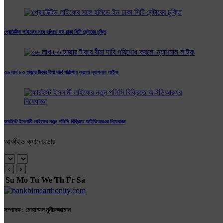
প্রোটেক্টিভ লাইফের সঙ্গে হলিডে ইন ঢাকা সিটি সেন্টারের চুক্তি
৩৬ লাখ ৮৩ হাজার টাকার বীমা দাবি পরিশোধ করলো ন্যাশনাল লাইফ
ফারইস্ট ইসলামী লাইফের নতুন পলিসি বিক্রিতে আইডিআরএর নিষেধাজ্ঞা
আর্কাইভ ক্যালেণ্ডার
‹
›
Su
Mo
Tu
We
Th
Fr
Sa
সম্পাদক : মোহাম্মাদ মুনীরুজ্জামান