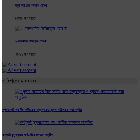
যমুনা ব্যাংকের লভ্যাংশ ঘোষণা
৮৪৪৮ বার পঠিত
২ কোম্পানির ডিভিডেন্ড ঘোষণা
৭১৬৭ বার পঠিত
এ বিভাগের আরও খবর
পপুলার লাইফের বীমা দাবীর চেক হস্তান্তর ও ব্যবসা পর্যালোচনা সভা অনুষ্ঠিত
কর্ণফুলী ইন্স্যুরেন্সের অর্ধ-বার্ষিক সম্মেলন অনুষ্ঠিত