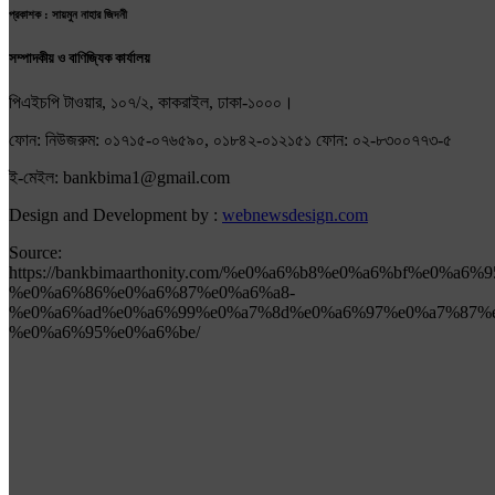
প্রকাশক : সায়মুন নাহার জিদনী
সম্পাদকীয় ও বাণিজ্যিক কার্যালয়
পিএইচপি টাওয়ার, ১০৭/২, কাকরাইল, ঢাকা-১০০০।
ফোন: নিউজরুম: ০১৭১৫-০৭৬৫৯০, ০১৮৪২-০১২১৫১ ফোন: ০২-৮৩০০৭৭৩-৫
ই-মেইল: bankbima1@gmail.com
Design and Development by :
webnewsdesign.com
Source:
https://bankbimaarthonity.com/%e0%a6%b8%e0%a6%bf%e0
%e0%a6%86%e0%a6%87%e0%a6%a8-
%e0%a6%ad%e0%a6%99%e0%a7%8d%e0%a6%97%e0%a7%87%e
%e0%a6%95%e0%a6%be/