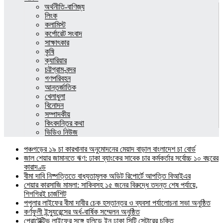
অর্থনীতি-বাণিজ্য
লিংক
কলামিস্ট
কর্পোরেট সংবাদ
সাক্ষাৎকার
কৃষি
ক্যারিয়ার
চট্টগ্রাম-বন্দর
গণপরিবহন
আন্তর্জাতিক
খেলাধুলা
বিনোদন
সম্পাদকীয়
কিংবদন্তির কথা
ভিডিও নিউজ
পঞ্চগড়ের ১৯ চা কারখানার অনুমোদনের মেয়াদ বাড়াল বাংলাদেশ চা বোর্ড
জাল শেয়ার জামানতে ঋণ: ঢাকা ব্যাংকের সাবেক চার কর্মকর্তার সর্বোচ্চ ১০ বছরের
কারাদণ্ড
বীমা দাবি নিষ্পত্তিতে বাধ্যতামূলক অডিট রিপোর্টে আপত্তি বিআইএর
শেয়ার কারসাজি মামলা: সাকিবসহ ১৫ জনের বিরুদ্ধে তদন্ত শেষ পর্যায়ে,
শিগগিরই চার্জশিট
পপুলার লাইফের বীমা দাবীর চেক হস্তান্তর ও ব্যবসা পর্যালোচনা সভা অনুষ্ঠিত
কর্ণফুলী ইন্স্যুরেন্সের অর্ধ-বার্ষিক সম্মেলন অনুষ্ঠিত
প্রোটেক্টিভ লাইফের সঙ্গে হলিডে ইন ঢাকা সিটি সেন্টারের চুক্তি