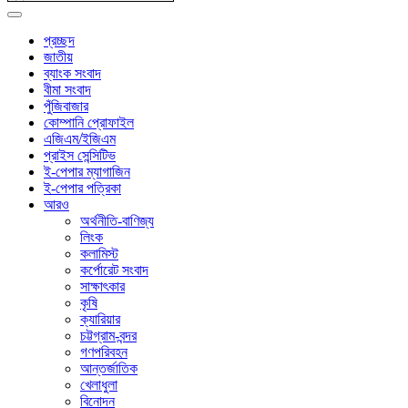
প্রচ্ছদ
জাতীয়
ব্যাংক সংবাদ
বীমা সংবাদ
পুঁজিবাজার
কোম্পানি প্রোফাইল
এজিএম/ইজিএম
প্রাইস সেন্সিটিভ
ই-পেপার ম্যাগাজিন
ই-পেপার পত্রিকা
আরও
অর্থনীতি-বাণিজ্য
লিংক
কলামিস্ট
কর্পোরেট সংবাদ
সাক্ষাৎকার
কৃষি
ক্যারিয়ার
চট্টগ্রাম-বন্দর
গণপরিবহন
আন্তর্জাতিক
খেলাধুলা
বিনোদন