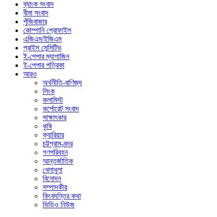
ব্যাংক সংবাদ
বীমা সংবাদ
পুঁজিবাজার
কোম্পানি প্রোফাইল
এজিএম/ইজিএম
প্রাইস সেন্সিটিভ
ই-পেপার ম্যাগাজিন
ই-পেপার পত্রিকা
আরও
অর্থনীতি-বাণিজ্য
লিংক
কলামিস্ট
কর্পোরেট সংবাদ
সাক্ষাৎকার
কৃষি
ক্যারিয়ার
চট্টগ্রাম-বন্দর
গণপরিবহন
আন্তর্জাতিক
খেলাধুলা
বিনোদন
সম্পাদকীয়
কিংবদন্তির কথা
ভিডিও নিউজ