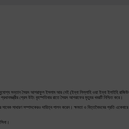
ের সুযোগ্য সন্তান সৈয়দ আশরাফুল ইসলাম আর নেই (ইন্না লিল্লাহি ওয়া ইন্না ইলাইহি রাজ
প্রধানমন্ত্রীর প্রেস উইং বৃহস্পতিবার রাতে সৈয়দ আশরাফের মৃত্যুর খবরটি নিশ্চিত করে।
 সাবেক সাধারণ সম্পাদকেরও দায়িত্ব পালন করেন। ক্ষমতা ও বিত্তবৈভবের প্রতি একেবার
াসিনা।