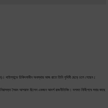
িউন)। থাইল্যান্ডে চিকিৎসাধীন অবস্থায় আজ রাতে তিনি পৃথিবী ছেড়ে চলে গেছেন।
ে নিরাসক্ত সৈয়দ আশরাফ ছিলেন একজন আদর্শ রাজনীতিবিদ। দলমত নির্বিশেষে সবার কাছে