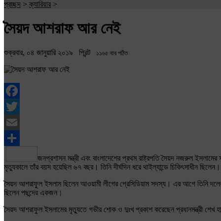
প্রচ্ছদ
>
ক্যারিয়ার
>
সৈয়দ আশরাফ আর নেই
শুক্রবার, ০৪ জানুয়ারি ২০১৯
প্রিন্ট
১১৬৫ বার পঠিত
Facebook
Twitter
Email
Share
জনপ্রশাসন মন্ত্রী এবং বাংলাদেশের প্রথম রাষ্ট্রপতি সৈয়দ নজরুল ইসলাম
মৃত্যুকালে তাঁর বয়স হয়েছিল ৬৭ বছর। তিনি দীর্ঘদিন ধরে থাইল্যান্ডে চিকিৎসাধীন ছিলেন। 
সৈয়দ আশরাফুল ইসলাম ছিলেন আওয়ামী লীগের প্রেসিডিয়াম সদস্য। এর আগে তিনি দলের
ছিলেন পছন্দের একজন।
সৈয়দ আশরাফুল ইসলামের মৃত্যুতে গভীর শোক ও দুঃখ প্রকাশ করেছেন প্রধানমন্ত্রী শেখ হ