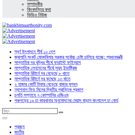
সম্পাদকীয়
কিংবদন্তির কথা
ভিডিও নিউজ
স্বর্ণ উৎপাদনে শীর্ষ ১০ দেশ
জ্বালানি সংকট মোকাবিলায় সরকার সর্বোচ্চ চেষ্টা চালিয়ে যাচ্ছে: প্রধানমন্ত্রী
সাপ্তাহিক দর বৃদ্ধির শীর্ষে ফারইস্ট ফাইন্যান্স
সাপ্তাহিক লেনদেনের শীর্ষে সুহৃদ ইন্ডাষ্ট্রিজ
সাপ্তাহিক রিটার্নে দর বেড়েছে ৮ খাতে
সাপ্তাহিক রিটার্নে দর কমেছে ১৩ খাতে
২ হাজার কোটি টাকার বেড়েছে বাজার মূলধন
ন্যাশনাল ফিড মিলের দ্বিতীয় প্রান্তিক প্রকাশ
চলতি সপ্তাহে ৭ কোম্পানির এজিএম
পঞ্চগড়ের ১৯ চা কারখানার অনুমোদনের মেয়াদ বাড়াল বাংলাদেশ চা বোর্ড
প্রচ্ছদ
জাতীয়