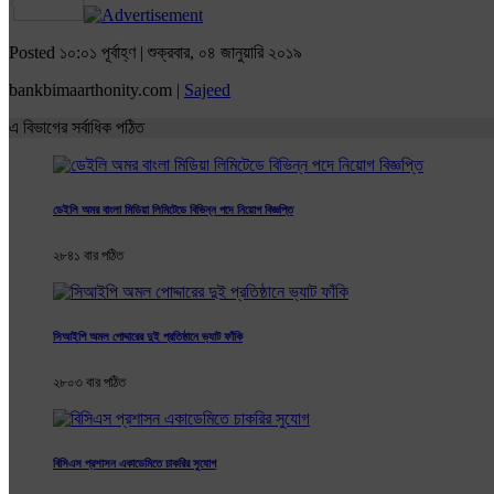
Share
Posted ১০:০১ পূর্বাহ্ণ | শুক্রবার, ০৪ জানুয়ারি ২০১৯
bankbimaarthonity.com |
Sajeed
এ বিভাগের সর্বাধিক পঠিত
ডেইলি অমর বাংলা মিডিয়া লিমিটেডে বিভিন্ন পদে নিয়োগ বিজ্ঞপ্তি
২৮৪১ বার পঠিত
সিআইপি অমল পোদ্দারের দুই প্রতিষ্ঠানে ভ্যাট ফাঁকি
২৮০৩ বার পঠিত
বিসিএস প্রশাসন একাডেমিতে চাকরির সুযোগ