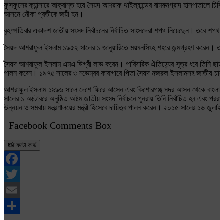
ফুসফুসের ক্যান্সারে আক্রান্ত হয়ে সৈয়দ আশরাফ থাইল্যান্ডের বামরুনগ্রাদ হাসপাতাল
আসনে নৌকা প্রতীকে জয়ী হন।
বৃহস্পতিবার একাদশ জাতীয় সংসদ নির্বাচনের নির্বাচিত সাংসদেরা শপথ নিয়েছেন। তবে শ
সৈয়দ আশরাফুল ইসলাম ১৯৫২ সালের ১ জানুয়ারিতে ময়মনসিংহ শহরে জন্মগ্রহণ করেন। তাঁর
সৈয়দ আশরাফুল ইসলাম এমএ ডিগ্রী লাভ করেন। পারিবারিক ঐতিহ্যের সূত্র ধরে তিনি ছাত্
পালন করেন। ১৯৭৫ সালের ৩ নভেম্বর কারাগারে পিতা সৈয়দ নজরুল ইসলামসহ জাতীয় চার নেতা
আশরাফুল ইসলাম ১৯৯৬ সালে দেশে ফিরে আসেন এবং কিশোরগঞ্জ সদর আসন থেকে বাংলাদেশ আও
সালের ১ অক্টোবরে অনুষ্ঠিত অষ্টম জাতীয় সংসদ নির্বাচনে পুনরায় তিনি নির্বাচিত হন এবং প
উন্নয়ন ও সমবায় মন্ত্রণালয়ের মন্ত্রী হিসেবে দায়িত্ব পালন করেন। ২০১৫ সালের ১৬ জুলাই 
Facebook Comments Box
📸 ফটো কার্ড
Facebook
Twitter
Email