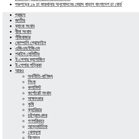
পঞ্চগড়ের ১৯ চা কারখানার অনুমোদনের মেয়াদ বাড়াল বাংলাদেশ চা বোর্ড
প্রচ্ছদ
জাতীয়
ব্যাংক সংবাদ
বীমা সংবাদ
পুঁজিবাজার
কোম্পানি প্রোফাইল
এজিএম/ইজিএম
প্রাইস সেন্সিটিভ
ই-পেপার ম্যাগাজিন
ই-পেপার পত্রিকা
আরও
অর্থনীতি-বাণিজ্য
লিংক
কলামিস্ট
কর্পোরেট সংবাদ
সাক্ষাৎকার
কৃষি
ক্যারিয়ার
চট্টগ্রাম-বন্দর
গণপরিবহন
আন্তর্জাতিক
খেলাধুলা
বিনোদন