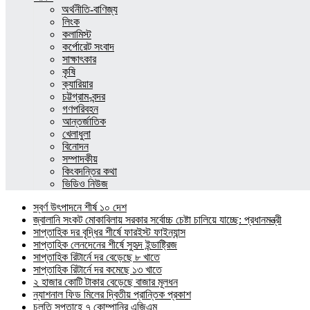
অর্থনীতি-বাণিজ্য
লিংক
কলামিস্ট
কর্পোরেট সংবাদ
সাক্ষাৎকার
কৃষি
ক্যারিয়ার
চট্টগ্রাম-বন্দর
গণপরিবহন
আন্তর্জাতিক
খেলাধুলা
বিনোদন
সম্পাদকীয়
কিংবদন্তির কথা
ভিডিও নিউজ
স্বর্ণ উৎপাদনে শীর্ষ ১০ দেশ
জ্বালানি সংকট মোকাবিলায় সরকার সর্বোচ্চ চেষ্টা চালিয়ে যাচ্ছে: প্রধানমন্ত্রী
সাপ্তাহিক দর বৃদ্ধির শীর্ষে ফারইস্ট ফাইন্যান্স
সাপ্তাহিক লেনদেনের শীর্ষে সুহৃদ ইন্ডাষ্ট্রিজ
সাপ্তাহিক রিটার্নে দর বেড়েছে ৮ খাতে
সাপ্তাহিক রিটার্নে দর কমেছে ১৩ খাতে
২ হাজার কোটি টাকার বেড়েছে বাজার মূলধন
ন্যাশনাল ফিড মিলের দ্বিতীয় প্রান্তিক প্রকাশ
চলতি সপ্তাহে ৭ কোম্পানির এজিএম