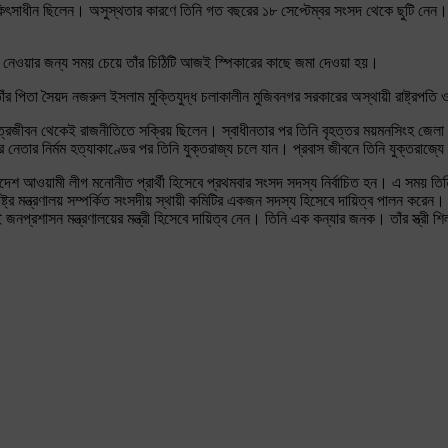
ে চিকিৎসাধীন ছিলেন। অসুস্থতার কারণে তিনি গত বছরের ১৮ সেপ্টেম্বর সংসদ থেকে ছুটি
পথ নেওয়ার জন্য সময় চেয়ে তাঁর চিঠিটি আজই স্পিকারের কাছে জমা দেওয়া হয়।
 পিতা সৈয়দ নজরুল ইসলাম মুক্তিযুদ্ধ চলাকালীন মুজিবনগর সরকারের অস্থায়ী রাষ্ট্রপতি 
রজীবন থেকেই রাজনীতিতে সক্রিয় ছিলেন। স্বাধীনতার পর তিনি বৃহত্তর ময়মনসিংহ জেলা ছাত্
র নির্মম হত্যাকাণ্ডের পর তিনি যুক্তরাজ্য চলে যান। প্রবাস জীবনে তিনি যুক্তরাজ্যে 
য়ামী লীগ মনোনীত প্রার্থী হিসেবে প্রথমবার সংসদ সদস্য নির্বাচিত হন। এ সময় তিনি বে
ররাষ্ট্র মন্ত্রণালয় সম্পর্কিত সংসদীয় স্থায়ী কমিটির একজন সদস্য হিসেবে দায়িত্ব পালন করে
জনপ্রশাসন মন্ত্রণালয়ের মন্ত্রী হিসেবে দায়িত্ব নেন। তিনি এক কন্যার জনক। তাঁর স্ত্রী 