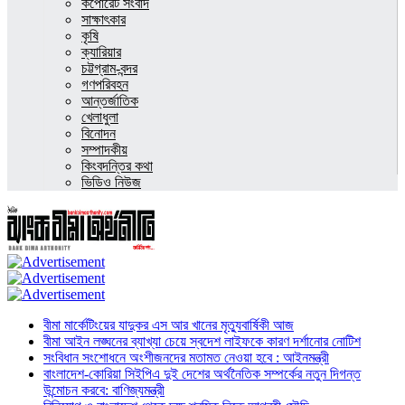
কর্পোরেট সংবাদ
সাক্ষাৎকার
কৃষি
ক্যারিয়ার
চট্টগ্রাম-বন্দর
গণপরিবহন
আন্তর্জাতিক
খেলাধুলা
বিনোদন
সম্পাদকীয়
কিংবদন্তির কথা
ভিডিও নিউজ
বীমা মার্কেটিংয়ের যাদুকর এস আর খানের মৃত্যুবার্ষিকী আজ
বীমা আইন লঙ্ঘনের ব্যাখ্যা চেয়ে স্বদেশ লাইফকে কারণ দর্শানোর নোটিশ
সংবিধান সংশোধনে অংশীজনদের মতামত নেওয়া হবে : আইনমন্ত্রী
বাংলাদেশ-কোরিয়া সিইপিএ দুই দেশের অর্থনৈতিক সম্পর্কের নতুন দিগন্ত
উন্মোচন করবে: বাণিজ্যমন্ত্রী