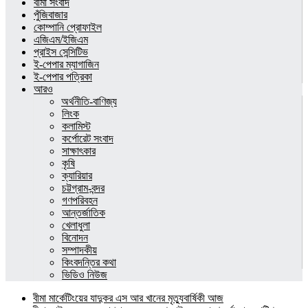
বীমা সংবাদ
পুঁজিবাজার
কোম্পানি প্রোফাইল
এজিএম/ইজিএম
প্রাইস সেন্সিটিভ
ই-পেপার ম্যাগাজিন
ই-পেপার পত্রিকা
আরও
অর্থনীতি-বাণিজ্য
লিংক
কলামিস্ট
কর্পোরেট সংবাদ
সাক্ষাৎকার
কৃষি
ক্যারিয়ার
চট্টগ্রাম-বন্দর
গণপরিবহন
আন্তর্জাতিক
খেলাধুলা
বিনোদন
সম্পাদকীয়
কিংবদন্তির কথা
ভিডিও নিউজ
বীমা মার্কেটিংয়ের যাদুকর এস আর খানের মৃত্যুবার্ষিকী আজ