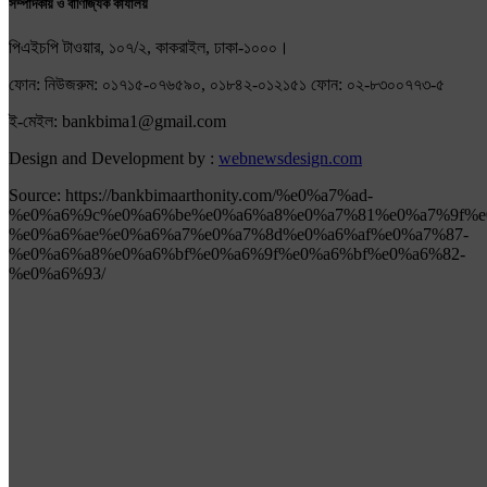
সম্পাদকীয় ও বাণিজ্যিক কার্যালয়
পিএইচপি টাওয়ার, ১০৭/২, কাকরাইল, ঢাকা-১০০০।
ফোন: নিউজরুম: ০১৭১৫-০৭৬৫৯০, ০১৮৪২-০১২১৫১ ফোন: ০২-৮৩০০৭৭৩-৫
ই-মেইল: bankbima1@gmail.com
Design and Development by :
webnewsdesign.com
Source: https://bankbimaarthonity.com/%e0%a7%ad-
%e0%a6%9c%e0%a6%be%e0%a6%a8%e0%a7%81%e0%a7%9f%e
%e0%a6%ae%e0%a6%a7%e0%a7%8d%e0%a6%af%e0%a7%87-
%e0%a6%a8%e0%a6%bf%e0%a6%9f%e0%a6%bf%e0%a6%82-
%e0%a6%93/