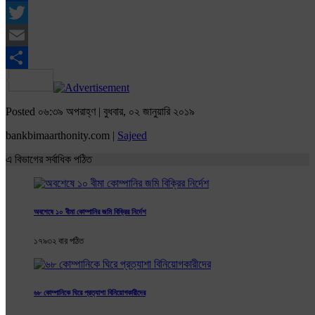
Facebook
Twitter
Email
Share
Posted ০৬:৩৯ অপরাহ্ণ | বুধবার, ০২ জানুয়ারি ২০১৯
bankbimaarthonity.com |
Sajeed
এ বিভাগের সর্বাধিক পঠিত
অবশেষে ১০ বীমা কোম্পানির জমি বিক্রির নির্দেশ
১৭৯৩২ বার পঠিত
৬৮ কোম্পানিকে ঘিরে প্রত্যাশা বিনিয়োগকারীদের