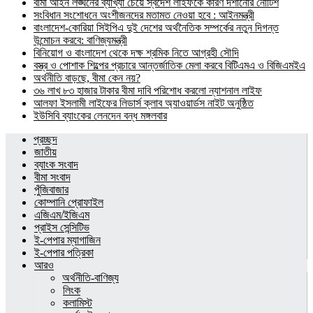
বীমা আইন লঙ্ঘনের ব্যাখ্যা চেয়ে স্বদেশ লাইফকে কারণ দর্শানোর নোটিশ
সংবিধান সংশোধনে অংশীজনদের মতামত নেওয়া হবে : আইনমন্ত্রী
বাংলাদেশ-কোরিয়া সিইপিএ দুই দেশের অর্থনৈতিক সম্পর্কের নতুন দিগন্ত
উন্মোচন করবে: বাণিজ্যমন্ত্রী
বিনিয়োগ ও বাংলাদেশ থেকে দক্ষ শ্রমিক নিতে আগ্রহী সৌদি
বস্ত্র ও পোশাক শিল্পের প্রচারে আন্তর্জাতিক মেলা করবে বিটিএমএ ও বিজিএমইএ
অর্থনীতি বাড়ছে, বীমা কেন নয়?
৩৬ লাখ ৮৩ হাজার টাকার বীমা দাবি পরিশোধ করলো ন্যাশনাল লাইফ
আলফা ইসলামী লাইফের লিডার্স ক্লাব অ্যাওয়ার্ডস নাইট অনুষ্ঠিত
ইউসিবি ব্যাংকের লেনদেন বন্ধ মঙ্গলবার
প্রচ্ছদ
জাতীয়
ব্যাংক সংবাদ
বীমা সংবাদ
পুঁজিবাজার
কোম্পানি প্রোফাইল
এজিএম/ইজিএম
প্রাইস সেন্সিটিভ
ই-পেপার ম্যাগাজিন
ই-পেপার পত্রিকা
আরও
অর্থনীতি-বাণিজ্য
লিংক
কলামিস্ট