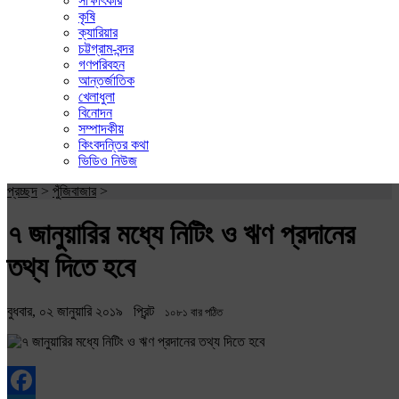
সাক্ষাৎকার
কৃষি
ক্যারিয়ার
চট্টগ্রাম-বন্দর
গণপরিবহন
আন্তর্জাতিক
খেলাধুলা
বিনোদন
সম্পাদকীয়
কিংবদন্তির কথা
ভিডিও নিউজ
প্রচ্ছদ
>
পুঁজিবাজার
>
৭ জানুয়ারির মধ্যে নিটিং ও ঋণ প্রদানের
তথ্য দিতে হবে
বুধবার, ০২ জানুয়ারি ২০১৯
প্রিন্ট
১০৮১ বার পঠিত