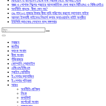
বিনিয়োগ ও বাংলাদেশ থেকে দক্ষ শ্রমিক নিতে আগ্রহী সৌদি
বস্ত্র ও পোশাক শিল্পের প্রচারে আন্তর্জাতিক মেলা করবে বিটিএমএ ও বিজিএমইএ
অর্থনীতি বাড়ছে, বীমা কেন নয়?
৩৬ লাখ ৮৩ হাজার টাকার বীমা দাবি পরিশোধ করলো ন্যাশনাল লাইফ
আলফা ইসলামী লাইফের লিডার্স ক্লাব অ্যাওয়ার্ডস নাইট অনুষ্ঠিত
ইউসিবি ব্যাংকের লেনদেন বন্ধ মঙ্গলবার
প্রচ্ছদ
জাতীয়
ব্যাংক সংবাদ
বীমা সংবাদ
পুঁজিবাজার
কোম্পানি প্রোফাইল
এজিএম/ইজিএম
প্রাইস সেন্সিটিভ
ই-পেপার ম্যাগাজিন
ই-পেপার পত্রিকা
আরও
অর্থনীতি-বাণিজ্য
লিংক
কলামিস্ট
কর্পোরেট সংবাদ