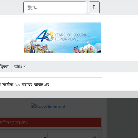
ত্রিকা
আরও
 সর্বোচ্চ ১০ বছরের কারাদণ্ড
পর্যায়ে, শিগগিরই চার্জশিট
াদুকর এস আর খানের মৃত্যুবার্ষিকী আজ
র্কাইভ ক্যালেণ্ডার