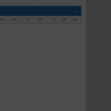
‹
›
SU
MO
TU
WE
TH
FR
SA