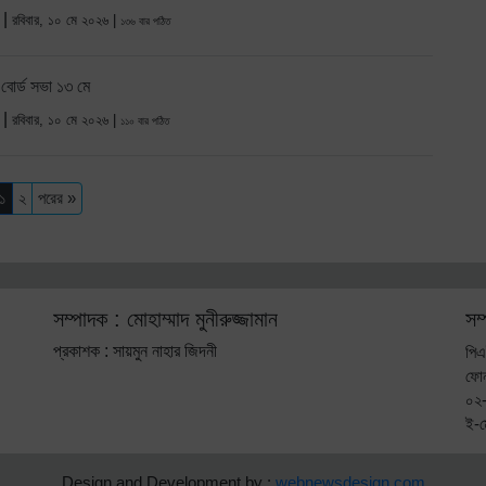
 |
রবিবার, ১০ মে ২০২৬ |
১৩৬ বার পঠিত
ের বোর্ড সভা ১৩ মে
 |
রবিবার, ১০ মে ২০২৬ |
১১০ বার পঠিত
১
২
পরের »
সম্পাদক : মোহাম্মাদ মুনীরুজ্জামান
সম
প্রকাশক : সায়মুন নাহার জিদনী
পিএ
ফো
০২
ই-
Design and Development by :
webnewsdesign.com