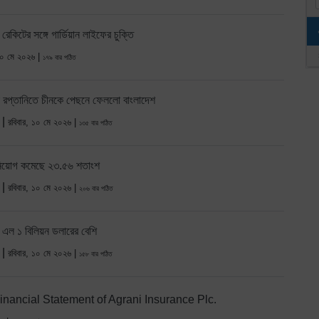
ে রেকিটের সঙ্গে গার্ডিয়ান লাইফের চুক্তি
১০ মে ২০২৬ |
১৭৯ বার পঠিত
শাক রপ্তানিতে চীনকে পেছনে ফেললো বাংলাদেশ
 |
রবিবার, ১০ মে ২০২৬ |
১৩৫ বার পঠিত
িনিয়োগ কমেছে ২৩.৫৬ শতাংশ
 |
রবিবার, ১০ মে ২০২৬ |
২০৬ বার পঠিত
্স এল ১ বিলিয়ন ডলারের বেশি
 |
রবিবার, ১০ মে ২০২৬ |
১৫৮ বার পঠিত
inancial Statement of Agrani Insurance Plc.