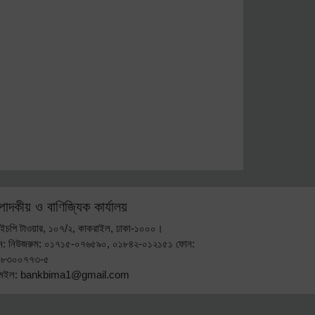
্পাদকীয় ও বাণিজ্যিক কার্যালয়
ইচপি টাওয়ার, ১০৭/২, কাকরাইল, ঢাকা-১০০০।
ন: নিউজরুম: ০১৭১৫-০৭৬৫৯০, ০১৮৪২-০১২১৫১ ফোন:
-৮৩০০৭৭৩-৫
মেইল: bankbima1@gmail.com