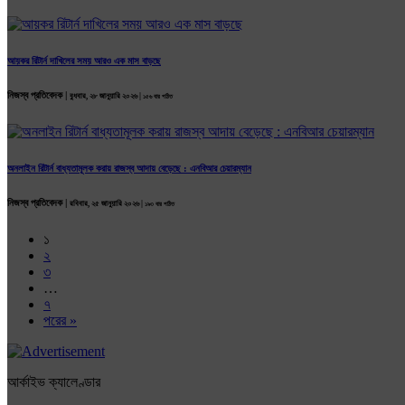
আয়কর রিটার্ন দাখিলের সময় আরও এক মাস বাড়ছে
নিজস্ব প্রতিবেদক |
বুধবার, ২৮ জানুয়ারি ২০২৬ |
১৫৬ বার পঠিত
অনলাইন রিটার্ন বাধ্যতামূলক করায় রাজস্ব আদায় বেড়েছে : এনবিআর চেয়ারম্যান
নিজস্ব প্রতিবেদক |
রবিবার, ২৫ জানুয়ারি ২০২৬ |
১৯৩ বার পঠিত
১
২
৩
…
৭
পরের »
আর্কাইভ ক্যালেণ্ডার