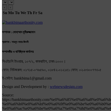
‹
›
Su
Mo
Tu
We
Th
Fr
Sa
সম্পাদক : মোহাম্মাদ মুনীরুজ্জামান
প্রকাশক : সায়মুন নাহার জিদনী
সম্পাদকীয় ও বাণিজ্যিক কার্যালয়
পিএইচপি টাওয়ার, ১০৭/২, কাকরাইল, ঢাকা-১০০০।
ফোন: নিউজরুম: ০১৭১৫-০৭৬৫৯০, ০১৮৪২-০১২১৫১ ফোন: ০২-৮৩০০৭৭৩-৫
ই-মেইল: bankbima1@gmail.com
Design and Development by :
webnewsdesign.com
Source:
https://bankbimaarthonity.com/%e0%a6%85%e0%a6%a8%e0%
%e0%a6%b0%e0%a6%bf%e0%a6%9f%e0%a6%be%e0%a6%b0%e
%e0%a6%ac%e0%a6%be%e0%a6%a7%e0%a7%8d%e0%a6%af%e