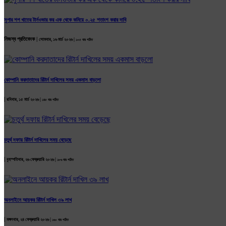
সুপার শপ খাতের টার্নওভার কর এক থেকে কমিয়ে ০.২৫ শতাংশ করার দাবি
নিজস্ব প্রতিবেদক |
সোমবার, ১৬ মার্চ ২০২৬ |
১০৫ বার পঠিত
কোম্পানি করদাতাদের রিটার্ন দাখিলের সময় একমাস বাড়লো
|
রবিবার, ১৫ মার্চ ২০২৬ |
১৪৫ বার পঠিত
চতুর্থ দফায় রিটার্ন দাখিলের সময় বেড়েছে
|
বৃহস্পতিবার, ২৬ ফেব্রুয়ারি ২০২৬ |
১৮৬ বার পঠিত
অনলাইনে আয়কর রিটার্ন দাখিল ৩৯ লাখ
|
মঙ্গলবার, ২৪ ফেব্রুয়ারি ২০২৬ |
১৬০ বার পঠিত