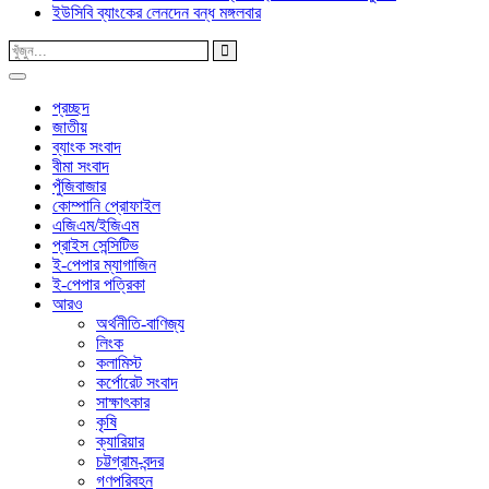
ইউসিবি ব্যাংকের লেনদেন বন্ধ মঙ্গলবার
প্রচ্ছদ
জাতীয়
ব্যাংক সংবাদ
বীমা সংবাদ
পুঁজিবাজার
কোম্পানি প্রোফাইল
এজিএম/ইজিএম
প্রাইস সেন্সিটিভ
ই-পেপার ম্যাগাজিন
ই-পেপার পত্রিকা
আরও
অর্থনীতি-বাণিজ্য
লিংক
কলামিস্ট
কর্পোরেট সংবাদ
সাক্ষাৎকার
কৃষি
ক্যারিয়ার
চট্টগ্রাম-বন্দর
গণপরিবহন