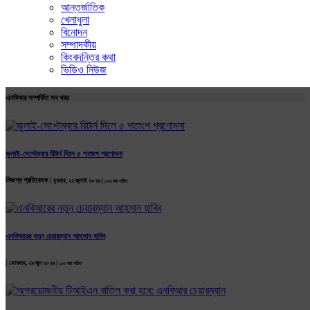
আন্তর্জাতিক
খেলাধুলা
বিনোদন
সম্পাদকীয়
কিংবদন্তির কথা
ভিডিও নিউজ
এনবিআর সম্পর্কিত সব খবর
জুলাই-সেপ্টেম্বরে রিটার্ন দিলে ৫ শতাংশ প্রণোদনা
নিজস্ব প্রতিবেদক |
বুধবার, ২২ জুলাই ২০২৬ |
১০৯ বার পঠিত
এনবিআরের নতুন চেয়ারম্যান আহসান হাবিব
|
সোমবার, ২৯ জুন ২০২৬ |
১১৩ বার পঠিত