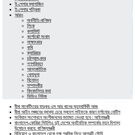
ই-পেপার ম্যাগাজিন
ই-পেপার পত্রিকা
আরও
অর্থনীতি-বাণিজ্য
লিংক
কলামিস্ট
কর্পোরেট সংবাদ
সাক্ষাৎকার
কৃষি
ক্যারিয়ার
চট্টগ্রাম-বন্দর
গণপরিবহন
আন্তর্জাতিক
খেলাধুলা
বিনোদন
সম্পাদকীয়
কিংবদন্তির কথা
ভিডিও নিউজ
বীমা মার্কেটিংয়ের যাদুকর এস আর খানের মৃত্যুবার্ষিকী আজ
বীমা আইন লঙ্ঘনের ব্যাখ্যা চেয়ে স্বদেশ লাইফকে কারণ দর্শানোর নোটিশ
সংবিধান সংশোধনে অংশীজনদের মতামত নেওয়া হবে : আইনমন্ত্রী
বাংলাদেশ-কোরিয়া সিইপিএ দুই দেশের অর্থনৈতিক সম্পর্কের নতুন দিগন্ত
উন্মোচন করবে: বাণিজ্যমন্ত্রী
বিনিয়োগ ও বাংলাদেশ থেকে দক্ষ শ্রমিক নিতে আগ্রহী সৌদি