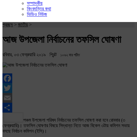
সম্পাদকীয়
কিংবদন্তির কথা
ভিডিও নিউজ
প্রচ্ছদ
>
জাতীয়
>
আজ উপজেলা নির্বাচনের তফসিল ঘোষণা
রবিবার, ০৩ ফেব্রুয়ারি ২০১৯
প্রিন্ট
১০৬২ বার পঠিত
Facebook
Twitter
Email
Share
পঞ্চম উপজেলা পরিষদ নির্বাচনের তফসিল ঘোষণা করা হবে রোববার (৩
ফেব্রুয়ারি)। তফসিল ঘোষণার বিষয়ে সিদ্ধান্ত নিতে আজ বিকেল ৩টায় কমিশন সভায়
বসছে নির্বাচন কমিশন (ইসি)।