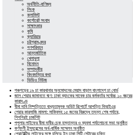
অর্থনীতি-বাণিজ্য
লিংক
কলামিস্ট
কর্পোরেট সংবাদ
সাক্ষাৎকার
কৃষি
ক্যারিয়ার
চট্টগ্রাম-বন্দর
গণপরিবহন
আন্তর্জাতিক
খেলাধুলা
বিনোদন
সম্পাদকীয়
কিংবদন্তির কথা
ভিডিও নিউজ
পঞ্চগড়ের ১৯ চা কারখানার অনুমোদনের মেয়াদ বাড়াল বাংলাদেশ চা বোর্ড
জাল শেয়ার জামানতে ঋণ: ঢাকা ব্যাংকের সাবেক চার কর্মকর্তার সর্বোচ্চ ১০ বছরের
কারাদণ্ড
বীমা দাবি নিষ্পত্তিতে বাধ্যতামূলক অডিট রিপোর্টে আপত্তি বিআইএর
শেয়ার কারসাজি মামলা: সাকিবসহ ১৫ জনের বিরুদ্ধে তদন্ত শেষ পর্যায়ে,
শিগগিরই চার্জশিট
পপুলার লাইফের বীমা দাবীর চেক হস্তান্তর ও ব্যবসা পর্যালোচনা সভা অনুষ্ঠিত
কর্ণফুলী ইন্স্যুরেন্সের অর্ধ-বার্ষিক সম্মেলন অনুষ্ঠিত
প্রোটেক্টিভ লাইফের সঙ্গে হলিডে ইন ঢাকা সিটি সেন্টারের চুক্তি