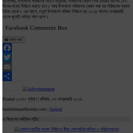
উল্লেখ্য, উপজেলা পরিষদের আইন অনুযায়ী, পরিষদের মেয়াদ শেষ হওয়ার আগের ১৮০
দিনের মধ্যে নির্বাচন করতে হবে। আর উপজেলা পরিষদের মেয়াদ শুরু হয় পরিষদের প্রথম
বৈঠক থেকে। এর আগে, চতুর্থ উপজেলা পরিষদ নির্বাচন হয় ২০১৪ সালের ফেব্রুয়ারি
থেকে জুলাই পর্যন্ত সাত ধাপে।
Facebook Comments Box
📸 ফটো কার্ড
Facebook
Twitter
Email
Share
Posted ১০:৪০ পূর্বাহ্ণ | রবিবার, ০৩ ফেব্রুয়ারি ২০১৯
bankbimaarthonity.com |
Sajeed
এ বিভাগের সর্বাধিক পঠিত