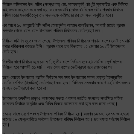
নির্বাচন কমিশনের উপ-সচিব (সংস্থাপন) মো. শাহেদুন্নবী চৌধুরী স্বাক্ষরিত এক চিঠিতে
এই সভার আহ্বান করে বলা হয়, ৩ ফেব্রুয়ারি (রোববার) বিকেল ৩টায় প্রধান নির্বাচন
কমিশনারের সভাপতিত্বে তার সভাকক্ষে কমিশনের ৪৫তম সভা অনুষ্ঠিত হবে।
এর আগে ১০ জানুয়ারি ইসি সচিব হেলালুদ্দীন আহমদ বলেছিলেন, আগামী মার্চের প্রথম
সপ্তাহ থেকে ধাপে ধাপে উপজেলা পরিষদ নির্বাচনের ভোটগ্রহণ হবে।
নির্বাচন কমিশন সূত্রে জানা গেছে, উপজেলা পরিষদ নির্বাচনের প্রথম ধাপের ভোট ১০ মার্চ
করার পরিকল্পনা করেছে ইসি। প্রথম ধাপে চার বিভাগের ১৫ জেলার ১০১টি উপজেলায়
ভোট হবে।
দ্বিতীয় ধাপে নির্বাচন হবে ১৮ মার্চ, তৃতীয় ধাপে নির্বাচন হবে ২৪ মার্চ ও চতুর্থ ধাপের
নির্বাচন হবে আগামী ৩১ মার্চ। আর শেষ ধাপের ভোটগ্রহণ হবে রমজানের পর।
তবে এবারের উপজলো পরষিদ নির্বাচনে সব সদর উপজলোর সকল কেন্দ্রে ইলেক্ট্রনিক
ভোটিং মেশিনে (ইভএিম) ভোটগ্রহণ করা হবে। বিভিন্ন সমস্যার কারণে ১২টি উপজেলায়
এ বছর ভোটগ্রহণ করা হবে না।
উপজেলার তফসিল ছাড়াও আজকের সভায় একাদশ জাতীয় সংসদের সংরক্ষিত মহিলা
আসনের নির্বাচন অনুষ্ঠান এবং বিবিধ বিষয়ে আলোচনা করা হবে বলে জানা গেছে।
১৯৮৫ সালে দেশে প্রথম উপজেলা পরিষদ নির্বাচন হয়। এরপর ১৯৯০, ২০০৯ ও ২০১৪
সালের ১৯ ফেব্রুয়ারিতে সর্বশেষ উপজেলা পরিষদ নির্বাচন হয়। ছয় দফায় সর্বশেষ নির্বাচন
হয়।