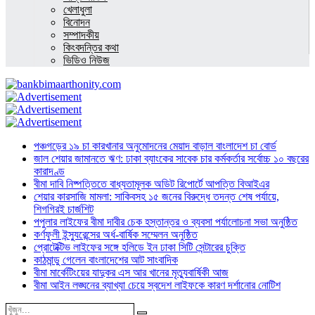
খেলাধুলা
বিনোদন
সম্পাদকীয়
কিংবদন্তির কথা
ভিডিও নিউজ
পঞ্চগড়ের ১৯ চা কারখানার অনুমোদনের মেয়াদ বাড়াল বাংলাদেশ চা বোর্ড
জাল শেয়ার জামানতে ঋণ: ঢাকা ব্যাংকের সাবেক চার কর্মকর্তার সর্বোচ্চ ১০ বছরের
কারাদণ্ড
বীমা দাবি নিষ্পত্তিতে বাধ্যতামূলক অডিট রিপোর্টে আপত্তি বিআইএর
শেয়ার কারসাজি মামলা: সাকিবসহ ১৫ জনের বিরুদ্ধে তদন্ত শেষ পর্যায়ে,
শিগগিরই চার্জশিট
পপুলার লাইফের বীমা দাবীর চেক হস্তান্তর ও ব্যবসা পর্যালোচনা সভা অনুষ্ঠিত
কর্ণফুলী ইন্স্যুরেন্সের অর্ধ-বার্ষিক সম্মেলন অনুষ্ঠিত
প্রোটেক্টিভ লাইফের সঙ্গে হলিডে ইন ঢাকা সিটি সেন্টারের চুক্তি
কাঠমান্ডু গেলেন বাংলাদেশের আট সাংবাদিক
বীমা মার্কেটিংয়ের যাদুকর এস আর খানের মৃত্যুবার্ষিকী আজ
বীমা আইন লঙ্ঘনের ব্যাখ্যা চেয়ে স্বদেশ লাইফকে কারণ দর্শানোর নোটিশ