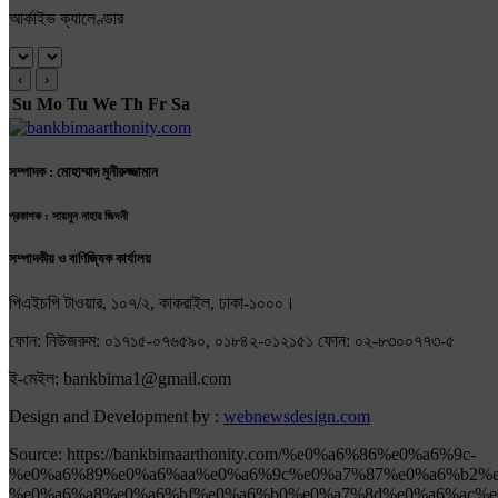
আর্কাইভ ক্যালেণ্ডার
‹
›
Su
Mo
Tu
We
Th
Fr
Sa
সম্পাদক : মোহাম্মাদ মুনীরুজ্জামান
প্রকাশক : সায়মুন নাহার জিদনী
সম্পাদকীয় ও বাণিজ্যিক কার্যালয়
পিএইচপি টাওয়ার, ১০৭/২, কাকরাইল, ঢাকা-১০০০।
ফোন: নিউজরুম: ০১৭১৫-০৭৬৫৯০, ০১৮৪২-০১২১৫১ ফোন: ০২-৮৩০০৭৭৩-৫
ই-মেইল: bankbima1@gmail.com
Design and Development by :
webnewsdesign.com
Source: https://bankbimaarthonity.com/%e0%a6%86%e0%a6%9c-
%e0%a6%89%e0%a6%aa%e0%a6%9c%e0%a7%87%e0%a6%b2%e
%e0%a6%a8%e0%a6%bf%e0%a6%b0%e0%a7%8d%e0%a6%ac%e