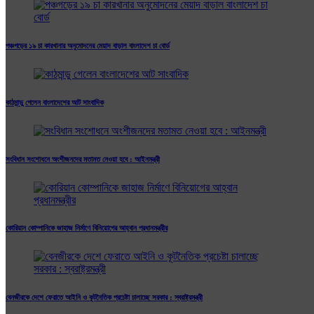
পঞ্চগড়ের ১৯ চা কারখানার অনুমোদনের মেয়াদ বাড়াল বাংলাদেশ চা বোর্ড
কাঠমান্ডু গেলেন বাংলাদেশের আট সাংবাদিক
সংবিধান সংশোধনে অংশীজনদের মতামত নেওয়া হবে : আইনমন্ত্রী
কোরিয়ান কোম্পানিকে জাহাজ নির্মাণে বিনিয়োগের আহ্বান প্রধানমন্ত্রীর
বেনজীরকে দেশে ফেরাতে আইনি ও কূটনৈতিক প্রচেষ্টা চালাচ্ছে সরকার : স্বরাষ্ট্রমন্ত্রী