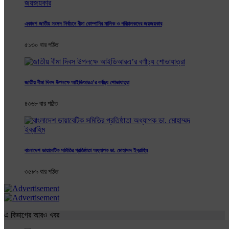
একাদশ জাতীয় সংসদ নির্বাচনে বীমা কোম্পানির মালিক ও পরিচালকদের জয়জয়কার
৫১৩০ বার পঠিত
জাতীয় বীমা দিবস উপলক্ষে আইডিআরএ’র বর্ণাঢ্য শোভাযাত্রা
৪৩৬৮ বার পঠিত
বাংলাদেশ ডায়াবেটিক সমিতির প্রতিষ্ঠাতা অধ্যাপক ডা. মোহাম্মদ ইব্রাহিম
৩৫৮৯ বার পঠিত
এ বিভাগের আরও খবর