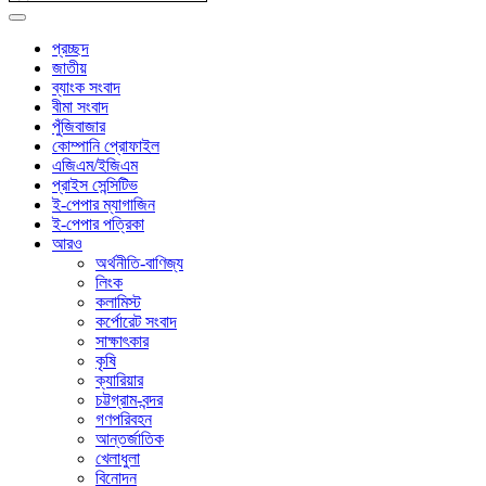
প্রচ্ছদ
জাতীয়
ব্যাংক সংবাদ
বীমা সংবাদ
পুঁজিবাজার
কোম্পানি প্রোফাইল
এজিএম/ইজিএম
প্রাইস সেন্সিটিভ
ই-পেপার ম্যাগাজিন
ই-পেপার পত্রিকা
আরও
অর্থনীতি-বাণিজ্য
লিংক
কলামিস্ট
কর্পোরেট সংবাদ
সাক্ষাৎকার
কৃষি
ক্যারিয়ার
চট্টগ্রাম-বন্দর
গণপরিবহন
আন্তর্জাতিক
খেলাধুলা
বিনোদন