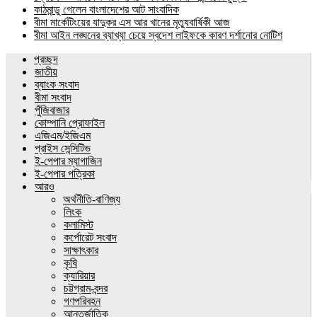
কাঠমান্ডু গেলেন বাংলাদেশের আট সাংবাদিক
বীমা মার্কেটিংয়ের যাদুকর এস আর খানের মৃত্যুবার্ষিকী আজ
বীমা আইন লঙ্ঘনের ব্যাখ্যা চেয়ে স্বদেশ লাইফকে কারণ দর্শানোর নোটিশ
প্রচ্ছদ
জাতীয়
ব্যাংক সংবাদ
বীমা সংবাদ
পুঁজিবাজার
কোম্পানি প্রোফাইল
এজিএম/ইজিএম
প্রাইস সেন্সিটিভ
ই-পেপার ম্যাগাজিন
ই-পেপার পত্রিকা
আরও
অর্থনীতি-বাণিজ্য
লিংক
কলামিস্ট
কর্পোরেট সংবাদ
সাক্ষাৎকার
কৃষি
ক্যারিয়ার
চট্টগ্রাম-বন্দর
গণপরিবহন
আন্তর্জাতিক