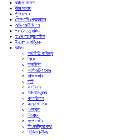
ব্যাংক সংবাদ
বীমা সংবাদ
পুঁজিবাজার
কোম্পানি প্রোফাইল
এজিএম/ইজিএম
প্রাইস সেন্সিটিভ
ই-পেপার ম্যাগাজিন
ই-পেপার পত্রিকা
আরও
অর্থনীতি-বাণিজ্য
লিংক
কলামিস্ট
কর্পোরেট সংবাদ
সাক্ষাৎকার
কৃষি
ক্যারিয়ার
চট্টগ্রাম-বন্দর
গণপরিবহন
আন্তর্জাতিক
খেলাধুলা
বিনোদন
সম্পাদকীয়
কিংবদন্তির কথা
ভিডিও নিউজ