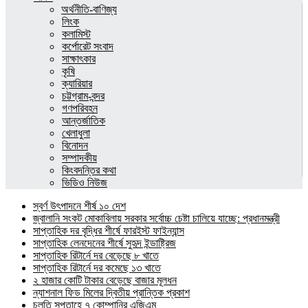
অর্থনীতি-বাণিজ্য
লিংক
কলামিস্ট
কর্পোরেট সংবাদ
সাক্ষাৎকার
কৃষি
ক্যারিয়ার
চট্টগ্রাম-বন্দর
গণপরিবহন
আন্তর্জাতিক
খেলাধুলা
বিনোদন
সম্পাদকীয়
কিংবদন্তির কথা
ভিডিও নিউজ
স্বর্ণ উৎপাদনে শীর্ষ ১০ দেশ
জ্বালানি সংকট মোকাবিলায় সরকার সর্বোচ্চ চেষ্টা চালিয়ে যাচ্ছে: প্রধানমন্ত্রী
সাপ্তাহিক দর বৃদ্ধির শীর্ষে ফারইস্ট ফাইন্যান্স
সাপ্তাহিক লেনদেনের শীর্ষে সুহৃদ ইন্ডাষ্ট্রিজ
সাপ্তাহিক রিটার্নে দর বেড়েছে ৮ খাতে
সাপ্তাহিক রিটার্নে দর কমেছে ১৩ খাতে
২ হাজার কোটি টাকার বেড়েছে বাজার মূলধন
ন্যাশনাল ফিড মিলের দ্বিতীয় প্রান্তিক প্রকাশ
চলতি সপ্তাহে ৭ কোম্পানির এজিএম