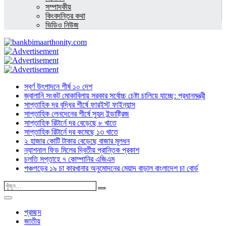
সম্পাদকীয়
কিংবদন্তির কথা
ভিডিও নিউজ
স্বর্ণ উৎপাদনে শীর্ষ ১০ দেশ
জ্বালানি সংকট মোকাবিলায় সরকার সর্বোচ্চ চেষ্টা চালিয়ে যাচ্ছে: প্রধানমন্ত্রী
সাপ্তাহিক দর বৃদ্ধির শীর্ষে ফারইস্ট ফাইন্যান্স
সাপ্তাহিক লেনদেনের শীর্ষে সুহৃদ ইন্ডাষ্ট্রিজ
সাপ্তাহিক রিটার্নে দর বেড়েছে ৮ খাতে
সাপ্তাহিক রিটার্নে দর কমেছে ১৩ খাতে
২ হাজার কোটি টাকার বেড়েছে বাজার মূলধন
ন্যাশনাল ফিড মিলের দ্বিতীয় প্রান্তিক প্রকাশ
চলতি সপ্তাহে ৭ কোম্পানির এজিএম
পঞ্চগড়ের ১৯ চা কারখানার অনুমোদনের মেয়াদ বাড়াল বাংলাদেশ চা বোর্ড
প্রচ্ছদ
জাতীয়