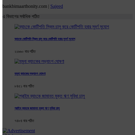
bankbimaarthonity.com |
Sajeed
এ বিভাগের সর্বাধিক পঠিত
ব্যাংকে কোটিপতি স্কিম চালু করে কোটিপতি হবার সুবর্ণ ‍সুযোগ
২২৬৬০ বার পঠিত
যমুনা ব্যাংকের লভ্যাংশ ঘোষণা
৮৪৫১ বার পঠিত
প্রাইম ব্যাংকে জামানত মুক্ত ঋণ সুবিধা চালু
৭৪৮৪ বার পঠিত