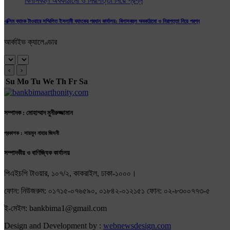
এক্সিম ব্যাংক টাওয়ারে সম্মিলিত ইসলামী ব্যাংকের প্রধান কার্যালয়: বিলাসবহুল অবকাঠামো ও নিরাপত্তা নিয়ে প্রশ্ন
আর্কাইভ ক্যালেণ্ডার
‹
›
Su
Mo
Tu
We
Th
Fr
Sa
সম্পাদক : মোহাম্মাদ মুনীরুজ্জামান
প্রকাশক : সায়মুন নাহার জিদনী
সম্পাদকীয় ও বাণিজ্যিক কার্যালয়
পিএইচপি টাওয়ার, ১০৭/২, কাকরাইল, ঢাকা-১০০০।
ফোন: নিউজরুম: ০১৭১৫-০৭৬৫৯০, ০১৮৪২-০১২১৫১ ফোন: ০২-৮৩০০৭৭৩-৫
ই-মেইল: bankbima1@gmail.com
Design and Development by :
webnewsdesign.com