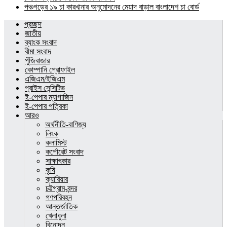
পঞ্চগড়ের ১৯ চা কারখানার অনুমোদনের মেয়াদ বাড়াল বাংলাদেশ চা বোর্ড
প্রচ্ছদ
জাতীয়
ব্যাংক সংবাদ
বীমা সংবাদ
পুঁজিবাজার
কোম্পানি প্রোফাইল
এজিএম/ইজিএম
প্রাইস সেন্সিটিভ
ই-পেপার ম্যাগাজিন
ই-পেপার পত্রিকা
আরও
অর্থনীতি-বাণিজ্য
লিংক
কলামিস্ট
কর্পোরেট সংবাদ
সাক্ষাৎকার
কৃষি
ক্যারিয়ার
চট্টগ্রাম-বন্দর
গণপরিবহন
আন্তর্জাতিক
খেলাধুলা
বিনোদন