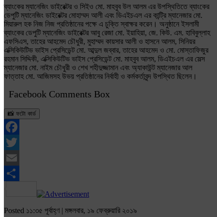
ব্যাংকের ম্যানেজিং ডাইরেক্টর ও সিইও মো. মাহবুব উল আলম এর উপস্থিতিতে ব্যাংকের
ডেপুটি ম্যানেজিং ডাইরেক্টর মোহাম্মদ আলী এবং ডিএইচএল এর কান্ট্রি ম্যানেজার মো.
মিয়ারুল হক নিজ নিজ প্রতিষ্ঠানের পক্ষে এ চুক্তি স্বাক্ষর করেন। অনুষ্ঠানে ইসলামী
ব্যাংকের ডেপুটি ম্যানেজিং ডাইরেক্টর আবু রেজা মো. ইয়াহিয়া, জে. কিউ. এম. হাবিবুল্লাহ
এফসিএস, তাহের আহমেদ চৌধুরী, মুহাম্মদ কায়সার আলী ও হাসনে আলম, সিনিয়র
এক্সিকিউটিভ ভাইস প্রেসিডেন্ট মো. আব্দুল জব্বার, তাহের আহমেদ ও মো. মোস্তাফিজুর
রহমান সিদ্দিকী, এক্সিকিউটিভ ভাইস প্রেসিডেন্ট মো. মাহবুব আলম, ডিএইচএল এর সেল্স
ম্যানেজার মো. নাইম চৌধুরী ও শেখ শহীদুজ্জামান এবং অ্যাকাউন্ট ম্যানেজার আল
ফাত্তাহ মো. আজিমসহ উভয় প্রতিষ্ঠানের নির্বাহী ও কর্মকর্তাবৃন্দ উপস্থিত ছিলেন।
Facebook Comments Box
📸 ফটো কার্ড
Facebook
Twitter
Email
Share
Posted ১১:৩৫ পূর্বাহ্ণ | মঙ্গলবার, ১৯ ফেব্রুয়ারি ২০১৯