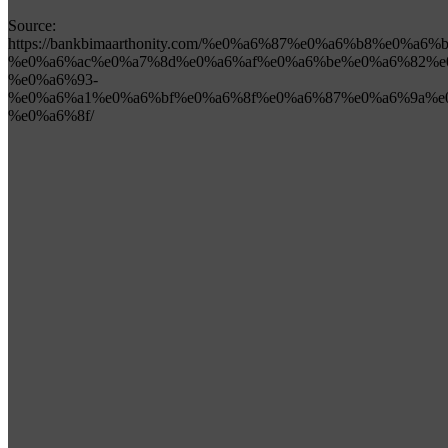
Source:
https://bankbimaarthonity.com/%e0%a6%87%e0%a6%b8%e0%
%e0%a6%ac%e0%a7%8d%e0%a6%af%e0%a6%be%e0%a6%82%e
%e0%a6%93-
%e0%a6%a1%e0%a6%bf%e0%a6%8f%e0%a6%87%e0%a6%9a%e
%e0%a6%8f/