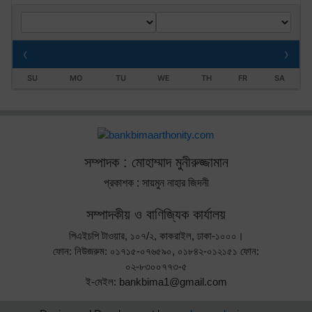
‹
›
SU
MO
TU
WE
TH
FR
SA
সম্পাদক : মোহাম্মাদ মুনীরুজ্জামান
প্রকাশক : সায়মুন নাহার জিদনী
সম্পাদকীয় ও বাণিজ্যিক কার্যালয়
পিএইচপি টাওয়ার, ১০৭/২, কাকরাইল, ঢাকা-১০০০।
ফোন: নিউজরুম: ০১৭১৫-০৭৬৫৯০, ০১৮৪২-০১২১৫১ ফোন:
০২-৮৩০০৭৭৩-৫
ই-মেইল: bankbima1@gmail.com