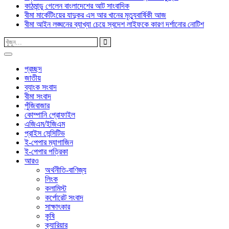
কাঠমান্ডু গেলেন বাংলাদেশের আট সাংবাদিক
বীমা মার্কেটিংয়ের যাদুকর এস আর খানের মৃত্যুবার্ষিকী আজ
বীমা আইন লঙ্ঘনের ব্যাখ্যা চেয়ে স্বদেশ লাইফকে কারণ দর্শানোর নোটিশ
প্রচ্ছদ
জাতীয়
ব্যাংক সংবাদ
বীমা সংবাদ
পুঁজিবাজার
কোম্পানি প্রোফাইল
এজিএম/ইজিএম
প্রাইস সেন্সিটিভ
ই-পেপার ম্যাগাজিন
ই-পেপার পত্রিকা
আরও
অর্থনীতি-বাণিজ্য
লিংক
কলামিস্ট
কর্পোরেট সংবাদ
সাক্ষাৎকার
কৃষি
ক্যারিয়ার