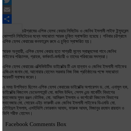
Facebook
Twitter
Email
Share
চট্টগ্রামের এপিক হেলথ কেয়ার লিমিটেড ও জেনিথ ইসলামী লাইফ ইন্স্যুরেন্স
কোম্পানি লিমিটেডের মধ্যে সমঝোতা স্মারক চুক্তি স্বাক্ষরিত হয়েছে। শনিবার চট্টগ্রামে
এপিক হেলথ কেয়ারের কনফারেন্স রুমে এ চুক্তি স্বাক্ষরিত হয়।
স্মারক অনুযায়ী, এপিক হেলথ কেয়ার হতে সাশ্রয়ী মূল্যে স্বাস্থ্যসেবা পাবে জেনিথ
লাইফের পরিচালক, গ্রাহক, কর্মকর্তা-কর্মচারী ও তাদের পরিবারের সদস্যরা।
এপিক হেলথ কেয়ারের এক্সিকিউটিভ ডাইরেক্টর টি এম হান্নান ও জেনিথ ইসলামী লাইফের
এজিএম জনাব মো. আনোয়ার হোসেন সরকার নিজ নিজ প্রতিষ্ঠানের পক্ষে সমঝোতা
স্মারকটি স্বাক্ষর করেন।
এ সময় উপস্থিত ছিলেন এপিক হেলথ কেয়ারের ডাইরেক্টর অপারেশন ড. মো. এনামুল হক,
ডাইরেক্টর বিজনেস ডেভেলপমেন্ট মো. জসিম উদ্দিন, সেলস এন্ড মার্কেটিং বিভাগের
ম্যানেজার সুমন রঞ্জন ভৌমিক, মো. আমিরুল ইসলাম ও কর্পোরেট বিজনেস বিভাগের
ম্যানেজার মো. সোয়েব এইচ ফারুকী এবং জেনিথ ইসলামী লাইফের ডিএমডি মো.
তৌহিদুল ইসলাম, এসইভিপি ফোরকান আযাদ, ফারুক আযম, মিজানুর রহমান রায়হান ও
ভিপি শরীফ হোসেন।
Facebook Comments Box