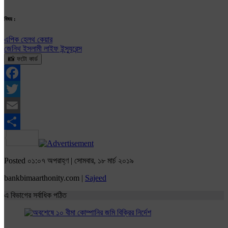
বিষয় :
এপিক হেলথ কেয়ার
জেনিথ ইসলামী লাইফ ইন্স্যুরেন্স
📸 ফটো কার্ড
Facebook
Twitter
Email
Share
Posted ০১:০৭ অপরাহ্ণ | সোমবার, ১৮ মার্চ ২০১৯
bankbimaarthonity.com |
Sajeed
এ বিভাগের সর্বাধিক পঠিত