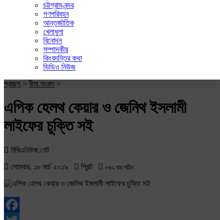
চট্টগ্রাম-বন্দর
গণপরিবহন
আন্তর্জাতিক
খেলাধুলা
বিনোদন
সম্পাদকীয়
কিংবদন্তির কথা
ভিডিও নিউজ
প্রচ্ছদ
>
বীমা সংবাদ
>
এপিক হেলথ কেয়ার ও জেনিথ ইসলামী
লাইফের চুক্তি সই
বিবিএনিউজ.নেট
সোমবার, ১৮ মার্চ ২০১৯
প্রিন্ট
৮৬২ বার পঠিত