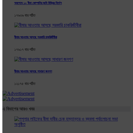
অবশেষে ১০ বীমা কোম্পানির জমি বিক্রির নির্দেশ
১৭৯৩৬ বার পঠিত
বীমার আওতায় আসছে সরকারি চাকরিজীবীরা
১৭৯১৭ বার পঠিত
বীমার আওতায় আসছে সাধারণ জনগণ
১২১৭৫ বার পঠিত
এ বিভাগের আরও খবর