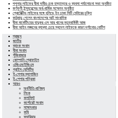
পপুলার লাইফের বীমা দাবীর চেক হস্তান্তর ও ব্যবসা পর্যালোচনা সভা অনুষ্ঠিত
কর্ণফুলী ইন্স্যুরেন্সের অর্ধ-বার্ষিক সম্মেলন অনুষ্ঠিত
প্রোটেক্টিভ লাইফের সঙ্গে হলিডে ইন ঢাকা সিটি সেন্টারের চুক্তি
কাঠমান্ডু গেলেন বাংলাদেশের আট সাংবাদিক
বীমা মার্কেটিংয়ের যাদুকর এস আর খানের মৃত্যুবার্ষিকী আজ
বীমা আইন লঙ্ঘনের ব্যাখ্যা চেয়ে স্বদেশ লাইফকে কারণ দর্শানোর নোটিশ
প্রচ্ছদ
জাতীয়
ব্যাংক সংবাদ
বীমা সংবাদ
পুঁজিবাজার
কোম্পানি প্রোফাইল
এজিএম/ইজিএম
প্রাইস সেন্সিটিভ
ই-পেপার ম্যাগাজিন
ই-পেপার পত্রিকা
আরও
অর্থনীতি-বাণিজ্য
লিংক
কলামিস্ট
কর্পোরেট সংবাদ
সাক্ষাৎকার
কৃষি
ক্যারিয়ার