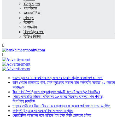
চট্টগ্রাম-বন্দর
গণপরিবহন
আন্তর্জাতিক
খেলাধুলা
বিনোদন
সম্পাদকীয়
কিংবদন্তির কথা
ভিডিও নিউজ
পঞ্চগড়ের ১৯ চা কারখানার অনুমোদনের মেয়াদ বাড়াল বাংলাদেশ চা বোর্ড
জাল শেয়ার জামানতে ঋণ: ঢাকা ব্যাংকের সাবেক চার কর্মকর্তার সর্বোচ্চ ১০ বছরের
কারাদণ্ড
বীমা দাবি নিষ্পত্তিতে বাধ্যতামূলক অডিট রিপোর্টে আপত্তি বিআইএর
শেয়ার কারসাজি মামলা: সাকিবসহ ১৫ জনের বিরুদ্ধে তদন্ত শেষ পর্যায়ে,
শিগগিরই চার্জশিট
পপুলার লাইফের বীমা দাবীর চেক হস্তান্তর ও ব্যবসা পর্যালোচনা সভা অনুষ্ঠিত
কর্ণফুলী ইন্স্যুরেন্সের অর্ধ-বার্ষিক সম্মেলন অনুষ্ঠিত
প্রোটেক্টিভ লাইফের সঙ্গে হলিডে ইন ঢাকা সিটি সেন্টারের চুক্তি