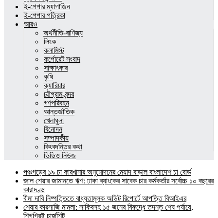
ই-পেপার ম্যাগাজিন
ই-পেপার পত্রিকা
আরও
অর্থনীতি-বাণিজ্য
লিংক
কলামিস্ট
কর্পোরেট সংবাদ
সাক্ষাৎকার
কৃষি
ক্যারিয়ার
চট্টগ্রাম-বন্দর
গণপরিবহন
আন্তর্জাতিক
খেলাধুলা
বিনোদন
সম্পাদকীয়
কিংবদন্তির কথা
ভিডিও নিউজ
পঞ্চগড়ের ১৯ চা কারখানার অনুমোদনের মেয়াদ বাড়াল বাংলাদেশ চা বোর্ড
জাল শেয়ার জামানতে ঋণ: ঢাকা ব্যাংকের সাবেক চার কর্মকর্তার সর্বোচ্চ ১০ বছরের
কারাদণ্ড
বীমা দাবি নিষ্পত্তিতে বাধ্যতামূলক অডিট রিপোর্টে আপত্তি বিআইএর
শেয়ার কারসাজি মামলা: সাকিবসহ ১৫ জনের বিরুদ্ধে তদন্ত শেষ পর্যায়ে,
শিগগিরই চার্জশিট