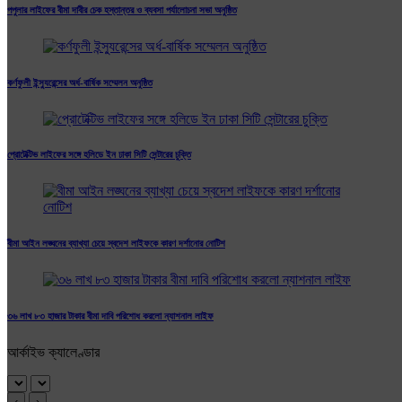
পপুলার লাইফের বীমা দাবীর চেক হস্তান্তর ও ব্যবসা পর্যালোচনা সভা অনুষ্ঠিত
কর্ণফুলী ইন্স্যুরেন্সের অর্ধ-বার্ষিক সম্মেলন অনুষ্ঠিত
প্রোটেক্টিভ লাইফের সঙ্গে হলিডে ইন ঢাকা সিটি সেন্টারের চুক্তি
বীমা আইন লঙ্ঘনের ব্যাখ্যা চেয়ে স্বদেশ লাইফকে কারণ দর্শানোর নোটিশ
৩৬ লাখ ৮৩ হাজার টাকার বীমা দাবি পরিশোধ করলো ন্যাশনাল লাইফ
আর্কাইভ ক্যালেণ্ডার
‹
›