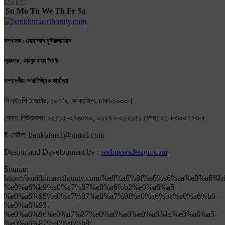
Su
Mo
Tu
We
Th
Fr
Sa
সম্পাদক : মোহাম্মাদ মুনীরুজ্জামান
প্রকাশক : সায়মুন নাহার জিদনী
সম্পাদকীয় ও বাণিজ্যিক কার্যালয়
পিএইচপি টাওয়ার, ১০৭/২, কাকরাইল, ঢাকা-১০০০।
ফোন: নিউজরুম: ০১৭১৫-০৭৬৫৯০, ০১৮৪২-০১২১৫১ ফোন: ০২-৮৩০০৭৭৩-৫
ই-মেইল: bankbima1@gmail.com
Design and Development by :
webnewsdesign.com
Source:
https://bankbimaarthonity.com/%e0%a6%8f%e0%a6%aa%e0%a6%
%e0%a6%b9%e0%a7%87%e0%a6%b2%e0%a6%a5-
%e0%a6%95%e0%a7%87%e0%a7%9f%e0%a6%be%e0%a6%b0-
%e0%a6%93-
%e0%a6%9c%e0%a7%87%e0%a6%a8%e0%a6%bf%e0%a6%a5-
%e0%a6%87%e0%a6%b8/