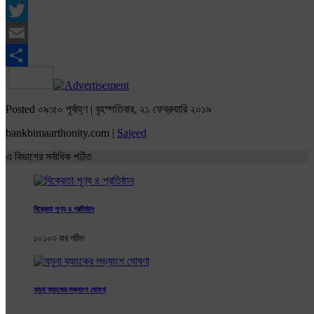
Facebook
Twitter
Email
Share
Posted ০৯:৫০ পূর্বাহ্ণ | বৃহস্পতিবার, ২১ ফেব্রুয়ারি ২০১৯
bankbimaarthonity.com |
Sajeed
এ বিভাগের সর্বাধিক পঠিত
বিক্রেতা শূণ্য ৪ প্রতিষ্ঠান
১০১০৩ বার পঠিত
যমুনা ব্যাংকের লভ্যাংশ ঘোষণা