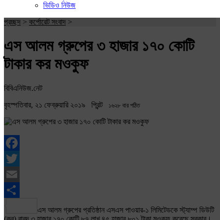
ভিডিও নিউজ
প্রচ্ছদ
>
কর্পোরেট সংবাদ
>
এস আলম গ্রুপের ৩ হাজার ১৭০ কোটি
টাকার কর মওকুফ
বিবিএনিউজ.নেট
বৃহস্পতিবার, ২১ ফেব্রুয়ারি ২০১৯
প্রিন্ট
১৬২৮ বার পঠিত
Facebook
Twitter
Email
Share
এস আলম গ্রুপের প্রতিষ্ঠান এসএস পাওয়ার-১ লিমিটেডকে স্ট্যাম্প ডিউটি
(কর) বাবদ ৩ হাজার ১৭০ কোটি ৮৭ লাখ ৪৫ হাজার ৮০১ টাকা মওকুফ করেছে সরকার।