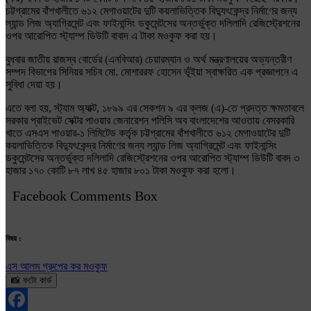
চট্টগ্রামের বাঁশখালীতে ৬১২ মেগাওয়াটের দুটি কয়লাভিত্তিক বিদ্যুৎকেন্দ্র নির্মাণের জন্য
ল্যান্ড লিজ অ্যাগ্রিমেন্ট এবং ফাইনান্সিং ডকুমেন্টসের অন্তর্ভুক্ত দলিলাদি রেজিস্ট্রেশনের
ওপর আরোপিত স্ট্যাম্প ডিউটি বাবাদ এ টাকা মওকুফ করা হয়।
বুধবার জাতীয় রাজস্ব বোর্ডের (এনবিআর) চেয়ারম্যান ও অর্থ মন্ত্রণালয়ের অভ্যন্তরীণ
সম্পদ বিভাগের সিনিয়র সচিব মো. মোশাররফ হোসেন ভূঁইয়া স্বাক্ষরিত এক প্রজ্ঞাপনে এ
সুবিধা দেয়া হয়।
এতে বলা হয়, স্ট্যাম অ্যাক্ট, ১৮৯৯ এর সেকশন ৯ এর ক্লজ (এ)-তে প্রদত্ত ক্ষমতাবলে
সরকার প্রাইভেট সেক্টর পাওয়ার জেনারেশন পলিসি অব বাংলাদেশের আওতায় বেসরকারি
খাতে এসএস পাওয়ার-১ লিমিটেড কর্তৃক চট্টগ্রামের বাঁশখালীতে ৬১২ মেগাওয়াটের দুটি
কয়লাভিত্তিক বিদ্যুৎকেন্দ্র নির্মাণের জন্য ল্যান্ড লিজ অ্যাগ্রিমেন্ট এবং ফাইনান্সিং
ডকুমেন্টসের অন্তর্ভুক্ত দলিলাদি রেজিস্ট্রেশনের ওপর আরোপিত স্ট্যাম্প ডিউটি বাবদ ৩
হাজার ১৭০ কোটি ৮৭ লাখ ৪৫ হাজার ৮০১ টাকা মওকুফ করা হলো।
Facebook Comments Box
বিষয় :
এস আলম গ্রুপের কর মওকুফ
📸 ফটো কার্ড