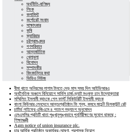
অর্থনীতি-বাণিজ্য
লিংক
কলামিস্ট
কর্পোরেট সংবাদ
সাক্ষাৎকার
কৃষি
ক্যারিয়ার
চট্টগ্রাম-বন্দর
গণপরিবহন
আন্তর্জাতিক
খেলাধুলা
বিনোদন
সম্পাদকীয়
কিংবদন্তির কথা
ভিডিও নিউজ
বীমা খাতে অনিয়মের লাগাম টানতে দেড় মাস সময় দিল আইডিআরএ
অর্থনৈতিক অঞ্চলে বিনিয়োগে সার্ভিস চার্জ-ভ্যাট মওকুফ চান উদ্যোক্তারা
সম্মিলিত ইসলামী ব্যাংকে গেল ফার্স্ট সিকিউরিটি ইসলামী ব্যাংক
বাংলা কিউআর লেনদেনে আন্তঃপ্রতিষ্ঠান ফি শূন্য, কমবে মার্চেন্ট ডিসকাউন্ট রেট
চার্টার্ড লাইফের এজিএমে ৪ শতাংশ লভ্যাংশ অনুমোদন
এসএসসির প্রতিটি খাতা পুঙ্খানুপুঙ্খভাবে পুনর্নিরীক্ষণের সুযোগ থাকছে :
শিক্ষামন্ত্রী
Agm notice of union insurance plc.
চার আর্থিক প্রতিষ্ঠান অকার্যকর ঘোষণা, প্রশাসক নিয়োগ