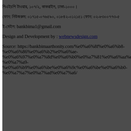
পিএইচপি টাওয়ার, ১০৭/২, কাকরাইল, ঢাকা-১০০০।
ফোন: নিউজরুম: ০১৭১৫-০৭৬৫৯০, ০১৮৪২-০১২১৫১ ফোন: ০২-৮৩০০৭৭৩-৫
ই-মেইল: bankbima1@gmail.com
Design and Development by :
webnewsdesign.com
Source: https://bankbimaarthonity.com/%e0%a6%8f%e0%a6%b8-
%e0%a6%86%e0%a6%b2%e0%a6%ae-
%e0%a6%97%e0%a7%8d%e0%a6%b0%e0%a7%81%e0%a6%aa%e
%e0%a7%a9-
%e0%a6%b9%e0%a6%be%e0%a6%9c%e0%a6%be%e0%a6%b0-
%e0%a7%a7%e0%a7%ad%e0%a7%a6/