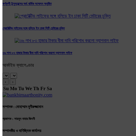
কর্ণফুলী ইন্স্যুরেন্সের অর্ধ-বার্ষিক সম্মেলন অনুষ্ঠিত
প্রোটেক্টিভ লাইফের সঙ্গে হলিডে ইন ঢাকা সিটি সেন্টারের চুক্তি
৩৬ লাখ ৮৩ হাজার টাকার বীমা দাবি পরিশোধ করলো ন্যাশনাল লাইফ
আর্কাইভ ক্যালেণ্ডার
‹
›
Su
Mo
Tu
We
Th
Fr
Sa
সম্পাদক : মোহাম্মাদ মুনীরুজ্জামান
প্রকাশক : সায়মুন নাহার জিদনী
সম্পাদকীয় ও বাণিজ্যিক কার্যালয়