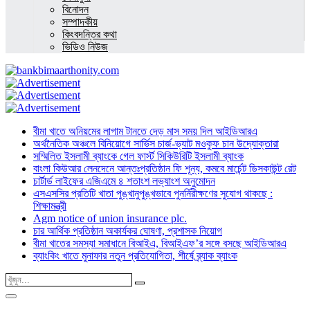
বিনোদন
সম্পাদকীয়
কিংবদন্তির কথা
ভিডিও নিউজ
বীমা খাতে অনিয়মের লাগাম টানতে দেড় মাস সময় দিল আইডিআরএ
অর্থনৈতিক অঞ্চলে বিনিয়োগে সার্ভিস চার্জ-ভ্যাট মওকুফ চান উদ্যোক্তারা
সম্মিলিত ইসলামী ব্যাংকে গেল ফার্স্ট সিকিউরিটি ইসলামী ব্যাংক
বাংলা কিউআর লেনদেনে আন্তঃপ্রতিষ্ঠান ফি শূন্য, কমবে মার্চেন্ট ডিসকাউন্ট রেট
চার্টার্ড লাইফের এজিএমে ৪ শতাংশ লভ্যাংশ অনুমোদন
এসএসসির প্রতিটি খাতা পুঙ্খানুপুঙ্খভাবে পুনর্নিরীক্ষণের সুযোগ থাকছে :
শিক্ষামন্ত্রী
Agm notice of union insurance plc.
চার আর্থিক প্রতিষ্ঠান অকার্যকর ঘোষণা, প্রশাসক নিয়োগ
বীমা খাতের সমস্যা সমাধানে বিআইএ, বিআইএফ’র সঙ্গে বসছে আইডিআরএ
ব্যাংকিং খাতে মুনাফার নতুন প্রতিযোগিতা, শীর্ষে ব্র্যাক ব্যাংক