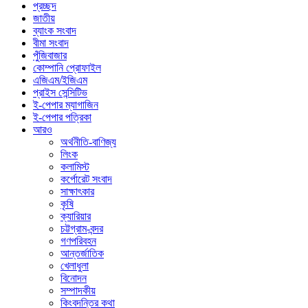
প্রচ্ছদ
জাতীয়
ব্যাংক সংবাদ
বীমা সংবাদ
পুঁজিবাজার
কোম্পানি প্রোফাইল
এজিএম/ইজিএম
প্রাইস সেন্সিটিভ
ই-পেপার ম্যাগাজিন
ই-পেপার পত্রিকা
আরও
অর্থনীতি-বাণিজ্য
লিংক
কলামিস্ট
কর্পোরেট সংবাদ
সাক্ষাৎকার
কৃষি
ক্যারিয়ার
চট্টগ্রাম-বন্দর
গণপরিবহন
আন্তর্জাতিক
খেলাধুলা
বিনোদন
সম্পাদকীয়
কিংবদন্তির কথা