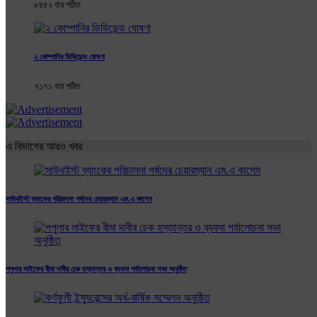
৮৪৫২ বার পঠিত
২ কোম্পানির ডিভিডেন্ড ঘোষণা
৭১৭১ বার পঠিত
এ বিভাগের আরও খবর
সাউথইস্ট ব্যাংকের পরিচালনা পর্ষদের চেয়ারম্যান এম.এ কাশেম
পপুলার লাইফের বীমা দাবীর চেক হস্তান্তর ও ব্যবসা পর্যালোচনা সভা অনুষ্ঠিত