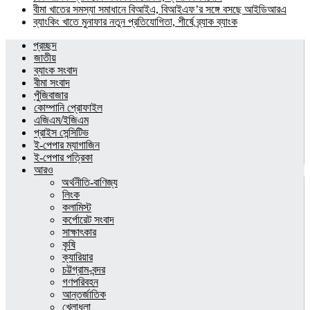
বীমা খাতের সমস্যা সমাধানে বিআইএ, বিআইএফ’র সঙ্গে বসছে আইডিআরএ
ব্যাংকিং খাতে মুনাফার নতুন প্রতিযোগিতা, শীর্ষে ব্র্যাক ব্যাংক
প্রচ্ছদ
জাতীয়
ব্যাংক সংবাদ
বীমা সংবাদ
পুঁজিবাজার
কোম্পানি প্রোফাইল
এজিএম/ইজিএম
প্রাইস সেন্সিটিভ
ই-পেপার ম্যাগাজিন
ই-পেপার পত্রিকা
আরও
অর্থনীতি-বাণিজ্য
লিংক
কলামিস্ট
কর্পোরেট সংবাদ
সাক্ষাৎকার
কৃষি
ক্যারিয়ার
চট্টগ্রাম-বন্দর
গণপরিবহন
আন্তর্জাতিক
খেলাধুলা