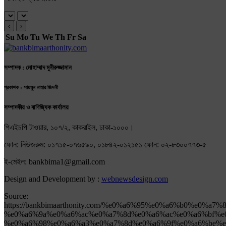
‹
›
Su
Mo
Tu
We
Th
Fr
Sa
সম্পাদক : মোহাম্মাদ মুনীরুজ্জামান
প্রকাশক : সায়মুন নাহার জিদনী
সম্পাদকীয় ও বাণিজ্যিক কার্যালয়
পিএইচপি টাওয়ার, ১০৭/২, কাকরাইল, ঢাকা-১০০০।
ফোন: নিউজরুম: ০১৭১৫-০৭৬৫৯০, ০১৮৪২-০১২১৫১ ফোন: ০২-৮৩০০৭৭৩-৫
ই-মেইল: bankbima1@gmail.com
Design and Development by :
webnewsdesign.com
Source:
https://bankbimaarthonity.com/%e0%a6%95%e0%a6%b0%e0%a
%e0%a6%9a%e0%a6%ac%e0%a7%8d%e0%a6%ac%e0%a6%bf%e
%e0%a6%98%e0%a6%a3%e0%a7%8d%e0%a6%9f%e0%a6%be%e