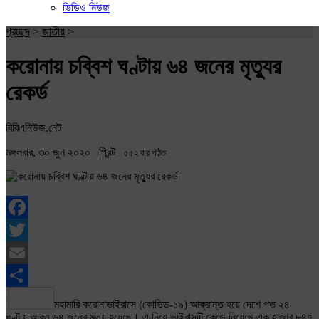
ভিডিও নিউজ
প্রচ্ছদ
>
জাতীয়
>
করোনায় চব্বিশ ঘণ্টায় ৬৪ জনের মৃত্যুর
রেকর্ড
বিবিএনিউজ.নেট
মঙ্গলবার, ৩০ জুন ২০২০
প্রিন্ট
৫৫২ বার পঠিত
Facebook
Twitter
Email
Share
মহামারি করোনাভাইরাসে (কোভিড-১৯) আক্রান্ত হয়ে দেশে গত ২৪
ঘণ্টায় আরও ৬৪ জনের মৃত্যু হয়েছে। এ নিয়ে ভাইরাসটি কেড়ে নিয়েছে এক হাজার ৮৪৭