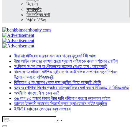
বিনোদন
সম্পাদকীয়
কিংবদন্তির কথা
ভিডিও নিউজ
বীমা মার্কেটিংয়ের যাদুকর এস আর খানের মৃত্যুবার্ষিকী আজ
বীমা আইন লঙ্ঘনের ব্যাখ্যা চেয়ে স্বদেশ লাইফকে কারণ দর্শানোর নোটিশ
সংবিধান সংশোধনে অংশীজনদের মতামত নেওয়া হবে : আইনমন্ত্রী
বাংলাদেশ-কোরিয়া সিইপিএ দুই দেশের অর্থনৈতিক সম্পর্কের নতুন দিগন্ত
উন্মোচন করবে: বাণিজ্যমন্ত্রী
বিনিয়োগ ও বাংলাদেশ থেকে দক্ষ শ্রমিক নিতে আগ্রহী সৌদি
বস্ত্র ও পোশাক শিল্পের প্রচারে আন্তর্জাতিক মেলা করবে বিটিএমএ ও বিজিএমইএ
অর্থনীতি বাড়ছে, বীমা কেন নয়?
৩৬ লাখ ৮৩ হাজার টাকার বীমা দাবি পরিশোধ করলো ন্যাশনাল লাইফ
আলফা ইসলামী লাইফের লিডার্স ক্লাব অ্যাওয়ার্ডস নাইট অনুষ্ঠিত
ইউসিবি ব্যাংকের লেনদেন বন্ধ মঙ্গলবার