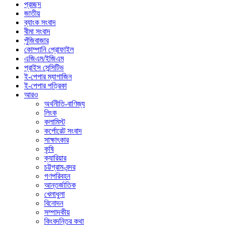
প্রচ্ছদ
জাতীয়
ব্যাংক সংবাদ
বীমা সংবাদ
পুঁজিবাজার
কোম্পানি প্রোফাইল
এজিএম/ইজিএম
প্রাইস সেন্সিটিভ
ই-পেপার ম্যাগাজিন
ই-পেপার পত্রিকা
আরও
অর্থনীতি-বাণিজ্য
লিংক
কলামিস্ট
কর্পোরেট সংবাদ
সাক্ষাৎকার
কৃষি
ক্যারিয়ার
চট্টগ্রাম-বন্দর
গণপরিবহন
আন্তর্জাতিক
খেলাধুলা
বিনোদন
সম্পাদকীয়
কিংবদন্তির কথা