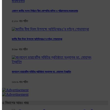
একাদশ জাতীয় সংসদ নির্বাচনে বীমা কোম্পানির মালিক ও পরিচালকদের জয়জয়কার
৫১৩০ বার পঠিত
জাতীয় বীমা দিবস উপলক্ষে আইডিআরএ’র বর্ণাঢ্য শোভাযাত্রা
৪৩৬৮ বার পঠিত
বাংলাদেশ ডায়াবেটিক সমিতির প্রতিষ্ঠাতা অধ্যাপক ডা. মোহাম্মদ ইব্রাহিম
৩৫৮৯ বার পঠিত
এ বিভাগের আরও খবর