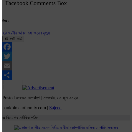
Facebook Comments Box
বিষয় :
২৪ ঘণ্টায় আরও ৬৪ জনের মৃত্যু
📸 ফটো কার্ড
Facebook
Twitter
Email
Share
Posted ০৩:০০ অপরাহ্ণ | মঙ্গলবার, ৩০ জুন ২০২০
bankbimaarthonity.com |
Sajeed
এ বিভাগের সর্বাধিক পঠিত