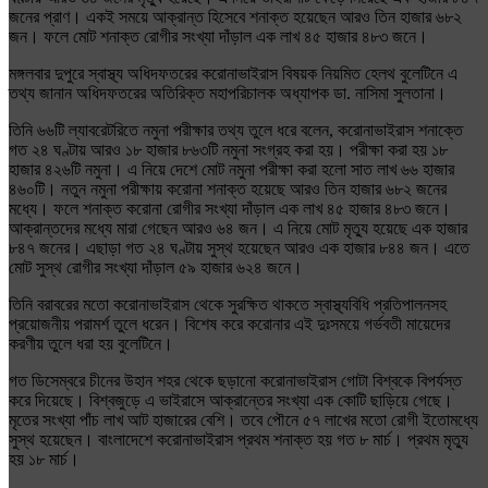
জনের প্রাণ। একই সময়ে আক্রান্ত হিসেবে শনাক্ত হয়েছেন আরও তিন হাজার ৬৮২
জন। ফলে মোট শনাক্ত রোগীর সংখ্যা দাঁড়াল এক লাখ ৪৫ হাজার ৪৮৩ জনে।
মঙ্গলবার দুপুরে স্বাস্থ্য অধিদফতরের করোনাভাইরাস বিষয়ক নিয়মিত হেলথ বুলেটিনে এ
তথ্য জানান অধিদফতরের অতিরিক্ত মহাপরিচালক অধ্যাপক ডা. নাসিমা সুলতানা।
তিনি ৬৬টি ল্যাবরেটরিতে নমুনা পরীক্ষার তথ্য তুলে ধরে বলেন, করোনাভাইরাস শনাক্তে
গত ২৪ ঘণ্টায় আরও ১৮ হাজার ৮৬৩টি নমুনা সংগ্রহ করা হয়। পরীক্ষা করা হয় ১৮
হাজার ৪২৬টি নমুনা। এ নিয়ে দেশে মোট নমুনা পরীক্ষা করা হলো সাত লাখ ৬৬ হাজার
৪৬০টি। নতুন নমুনা পরীক্ষায় করোনা শনাক্ত হয়েছে আরও তিন হাজার ৬৮২ জনের
মধ্যে। ফলে শনাক্ত করোনা রোগীর সংখ্যা দাঁড়াল এক লাখ ৪৫ হাজার ৪৮৩ জনে।
আক্রান্তদের মধ্যে মারা গেছেন আরও ৬৪ জন। এ নিয়ে মোট মৃত্যু হয়েছে এক হাজার
৮৪৭ জনের। এছাড়া গত ২৪ ঘণ্টায় সুস্থ হয়েছেন আরও এক হাজার ৮৪৪ জন। এতে
মোট সুস্থ রোগীর সংখ্যা দাঁড়াল ৫৯ হাজার ৬২৪ জনে।
তিনি বরাবরের মতো করোনাভাইরাস থেকে সুরক্ষিত থাকতে স্বাস্থ্যবিধি প্রতিপালনসহ
প্রয়োজনীয় পরামর্শ তুলে ধরেন। বিশেষ করে করোনার এই দুঃসময়ে গর্ভবতী মায়েদের
করণীয় তুলে ধরা হয় বুলেটিনে।
গত ডিসেম্বরে চীনের উহান শহর থেকে ছড়ানো করোনাভাইরাস গোটা বিশ্বকে বিপর্যস্ত
করে দিয়েছে। বিশ্বজুড়ে এ ভাইরাসে আক্রান্তের সংখ্যা এক কোটি ছাড়িয়ে গেছে।
মৃতের সংখ্যা পাঁচ লাখ আট হাজারের বেশি। তবে পৌনে ৫৭ লাখের মতো রোগী ইতোমধ্যে
সুস্থ হয়েছেন। বাংলাদেশে করোনাভাইরাস প্রথম শনাক্ত হয় গত ৮ মার্চ। প্রথম মৃত্যু
হয় ১৮ মার্চ।