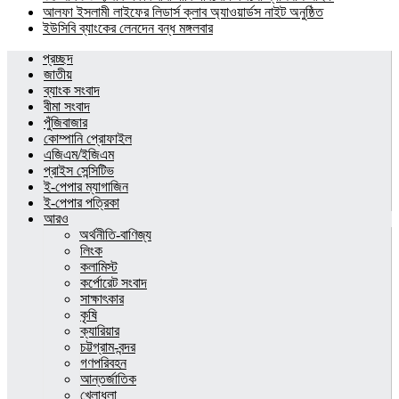
আলফা ইসলামী লাইফের লিডার্স ক্লাব অ্যাওয়ার্ডস নাইট অনুষ্ঠিত
ইউসিবি ব্যাংকের লেনদেন বন্ধ মঙ্গলবার
প্রচ্ছদ
জাতীয়
ব্যাংক সংবাদ
বীমা সংবাদ
পুঁজিবাজার
কোম্পানি প্রোফাইল
এজিএম/ইজিএম
প্রাইস সেন্সিটিভ
ই-পেপার ম্যাগাজিন
ই-পেপার পত্রিকা
আরও
অর্থনীতি-বাণিজ্য
লিংক
কলামিস্ট
কর্পোরেট সংবাদ
সাক্ষাৎকার
কৃষি
ক্যারিয়ার
চট্টগ্রাম-বন্দর
গণপরিবহন
আন্তর্জাতিক
খেলাধুলা