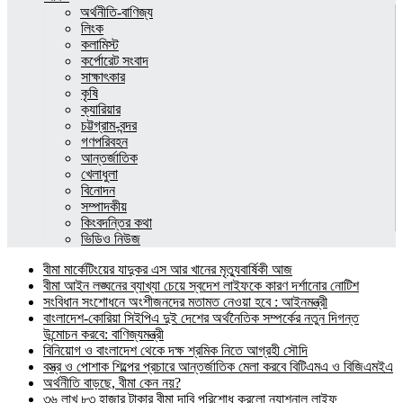
অর্থনীতি-বাণিজ্য
লিংক
কলামিস্ট
কর্পোরেট সংবাদ
সাক্ষাৎকার
কৃষি
ক্যারিয়ার
চট্টগ্রাম-বন্দর
গণপরিবহন
আন্তর্জাতিক
খেলাধুলা
বিনোদন
সম্পাদকীয়
কিংবদন্তির কথা
ভিডিও নিউজ
বীমা মার্কেটিংয়ের যাদুকর এস আর খানের মৃত্যুবার্ষিকী আজ
বীমা আইন লঙ্ঘনের ব্যাখ্যা চেয়ে স্বদেশ লাইফকে কারণ দর্শানোর নোটিশ
সংবিধান সংশোধনে অংশীজনদের মতামত নেওয়া হবে : আইনমন্ত্রী
বাংলাদেশ-কোরিয়া সিইপিএ দুই দেশের অর্থনৈতিক সম্পর্কের নতুন দিগন্ত
উন্মোচন করবে: বাণিজ্যমন্ত্রী
বিনিয়োগ ও বাংলাদেশ থেকে দক্ষ শ্রমিক নিতে আগ্রহী সৌদি
বস্ত্র ও পোশাক শিল্পের প্রচারে আন্তর্জাতিক মেলা করবে বিটিএমএ ও বিজিএমইএ
অর্থনীতি বাড়ছে, বীমা কেন নয়?
৩৬ লাখ ৮৩ হাজার টাকার বীমা দাবি পরিশোধ করলো ন্যাশনাল লাইফ