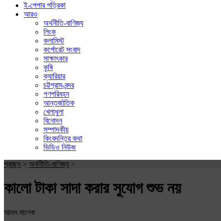
ই-পেপার পত্রিকা
আরও
অর্থনীতি-বাণিজ্য
লিংক
কলামিস্ট
কর্পোরেট সংবাদ
সাক্ষাৎকার
কৃষি
ক্যারিয়ার
চট্টগ্রাম-বন্দর
গণপরিবহন
আন্তর্জাতিক
খেলাধুলা
বিনোদন
সম্পাদকীয়
কিংবদন্তির কথা
ভিডিও নিউজ
প্রচ্ছদ
>
অর্থনীতি-বাণিজ্য
>
কালো টাকা সাদা করার সুযোগ শুভ নয়
আদম মালেক