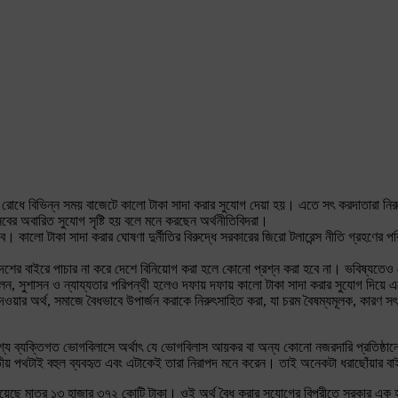
াচার রোধে বিভিন্ন সময় বাজেটে কালো টাকা সাদা করার সুযোগ দেয়া হয়। এতে সৎ করদাতারা 
বের অবারিত সুযোগ সৃষ্টি হয় বলে মনে করছেন অর্থনীতিবিদরা।
ধব। কালো টাকা সাদা করার ঘোষণা দুর্নীতির বিরুদ্ধে সরকারের জিরো টলারেন্স নীতি গ্রহণের প
র্থ দেশের বাইরে পাচার না করে দেশে বিনিয়োগ করা হলে কোনো প্রশ্ন করা হবে না। ভবিষ্যতেও 
 বলেন, সুশাসন ও ন্যায্যতার পরিপন্থী হলেও দফায় দফায় কালো টাকা সাদা করার সুযোগ দিয়ে এ
য়ার অর্থ, সমাজে বৈধভাবে উপার্জন করাকে নিরুৎসাহিত করা, যা চরম বৈষম্যমূলক, কারণ সৎপথ
।
দৃশ্য ব্যক্তিগত ভোগবিলাসে অর্থাৎ যে ভোগবিলাস আয়কর বা অন্য কোনো নজরদারি প্রতিষ্
তীয় পথটাই বহুল ব্যবহৃত এবং এটাকেই তারা নিরাপদ মনে করেন। তাই অনেকটা ধরাছোঁয়ার বা
া হয়েছে মাত্র ১৩ হাজার ৩৭২ কোটি টাকা। ওই অর্থ বৈধ করার সুযোগের বিপরীতে সরকার এ