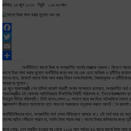
রবিবার, ১৬ জুন ২০১৯
প্রিন্ট
১১৪৪ বার পঠিত
Facebook
Twitter
Email
Share
অর্থনীতিতে কালো টাকা বা অপ্রদর্শিত অর্থের মারাত্মক প্রভাব। বিদেশে প
কালো টাকা সাদা করার সুযোগ অর্থনীতির জন্য শুভ নয় এবং এতে অনিয়ম ও দুর্নীতির মহোৎস
তাদের মতে, বাজেটে কালো টাকা সাদা করার বিধান অসাংবিধানিক, বৈষম্যমূলক ও দুর্নীতিবান্
আহরণের সুযোগ।
১৪ জুুন প্রধানমন্ত্রী শেখ হাসিনা বাজেট পরবর্তী সংবাদ সম্মেলনে বলেছেন, অপ্রদর্শিত অ
প্রধানমন্ত্রীর এই ঘোষণার প্রতিক্রিয়ায় টিআইবির নির্বাহী পরিচালক ড. ইফতেখারুজ্জামান
টলারেন্স নীতির পরিপন্থী। তিনি বলেন,কেবল ১০ শতাংশ হারে কর দিয়ে অবৈধটাকে বৈধতা দেও
আত্মসমর্পণ কীভাবে গ্রণযোগ্য হতে পারে তা সরকারকে অনুধাবন করতে আহŸান জানাই
অর্থনীতিবিদদের মতে, অপ্রদর্শিত অর্থ তেমন বিনিয়োগে আসছে না। এই অর্থ ব্যয় হয় অ
দেশের আইন পৌঁছতে পারবে না, অর্থাৎ টাকা পাচার করা। কালো টাকার মালিকদের জন্য তৃ
জানা গেছে, দেশ স্বাধীন হওয়ার পর থেকে ২০১৪ সাল পর্যন্ত ৪৩ বছরে কালো টাকা সাদ