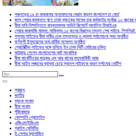
পঞ্চগড়ের ১৯ চা কারখানার অনুমোদনের মেয়াদ বাড়াল বাংলাদেশ চা বোর্ড
জাল শেয়ার জামানতে ঋণ: ঢাকা ব্যাংকের সাবেক চার কর্মকর্তার সর্বোচ্চ ১০ বছরের 
বীমা দাবি নিষ্পত্তিতে বাধ্যতামূলক অডিট রিপোর্টে আপত্তি বিআইএর
শেয়ার কারসাজি মামলা: সাকিবসহ ১৫ জনের বিরুদ্ধে তদন্ত শেষ পর্যায়ে, শিগগিরই 
পপুলার লাইফের বীমা দাবীর চেক হস্তান্তর ও ব্যবসা পর্যালোচনা সভা অনুষ্ঠিত
কর্ণফুলী ইন্স্যুরেন্সের অর্ধ-বার্ষিক সম্মেলন অনুষ্ঠিত
প্রোটেক্টিভ লাইফের সঙ্গে হলিডে ইন ঢাকা সিটি সেন্টারের চুক্তি
কাঠমান্ডু গেলেন বাংলাদেশের আট সাংবাদিক
বীমা মার্কেটিংয়ের যাদুকর এস আর খানের মৃত্যুবার্ষিকী আজ
বীমা আইন লঙ্ঘনের ব্যাখ্যা চেয়ে স্বদেশ লাইফকে কারণ দর্শানোর নোটিশ
প্রচ্ছদ
জাতীয়
ব্যাংক সংবাদ
বীমা সংবাদ
পুঁজিবাজার
কোম্পানি প্রোফাইল
এজিএম/ইজিএম
প্রাইস সেন্সিটিভ
ই-পেপার ম্যাগাজিন