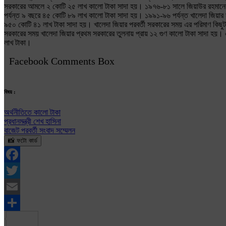
সরকারের আমলে ২ কোটি ২৫ লাখ কালো টাকা সাদা হয়। ১৯৭৬-৮১ সালে জিয়াউর রহমানের
পর্যন্ত ৯ বছরে ৪৫ কোটি ৮৯ লাখ কালো টাকা সাদা হয়। ১৯৯১-৯৬ পর্যন্ত খালেদা জিয়া
৯৫০ কোটি ৪১ লাখ টাকা সাদা হয়। খালেদা জিয়ার পরবর্তী সরকারের সময় এর পরিমাণ ক
সরকারের সময় খালেদা জিয়ার প্রথম সরকারের তুলনায় প্রায় ১২ গুণ কালো টাকা সাদা হ
লাখ টাকা।
Facebook Comments Box
বিষয় :
অর্থনীতিতে কালো টাকা
প্রধানমন্ত্রী শেখ হাসিনা
বাজেট পরবর্তী সংবাদ সম্মেলন
📸 ফটো কার্ড
Facebook
Twitter
Email
Share