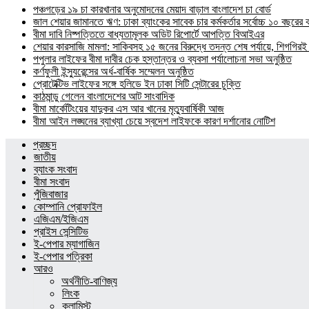
পঞ্চগড়ের ১৯ চা কারখানার অনুমোদনের মেয়াদ বাড়াল বাংলাদেশ চা বোর্ড
জাল শেয়ার জামানতে ঋণ: ঢাকা ব্যাংকের সাবেক চার কর্মকর্তার সর্বোচ্চ ১০ বছরের 
বীমা দাবি নিষ্পত্তিতে বাধ্যতামূলক অডিট রিপোর্টে আপত্তি বিআইএর
শেয়ার কারসাজি মামলা: সাকিবসহ ১৫ জনের বিরুদ্ধে তদন্ত শেষ পর্যায়ে, শিগগিরই 
পপুলার লাইফের বীমা দাবীর চেক হস্তান্তর ও ব্যবসা পর্যালোচনা সভা অনুষ্ঠিত
কর্ণফুলী ইন্স্যুরেন্সের অর্ধ-বার্ষিক সম্মেলন অনুষ্ঠিত
প্রোটেক্টিভ লাইফের সঙ্গে হলিডে ইন ঢাকা সিটি সেন্টারের চুক্তি
কাঠমান্ডু গেলেন বাংলাদেশের আট সাংবাদিক
বীমা মার্কেটিংয়ের যাদুকর এস আর খানের মৃত্যুবার্ষিকী আজ
বীমা আইন লঙ্ঘনের ব্যাখ্যা চেয়ে স্বদেশ লাইফকে কারণ দর্শানোর নোটিশ
প্রচ্ছদ
জাতীয়
ব্যাংক সংবাদ
বীমা সংবাদ
পুঁজিবাজার
কোম্পানি প্রোফাইল
এজিএম/ইজিএম
প্রাইস সেন্সিটিভ
ই-পেপার ম্যাগাজিন
ই-পেপার পত্রিকা
আরও
অর্থনীতি-বাণিজ্য
লিংক
কলামিস্ট