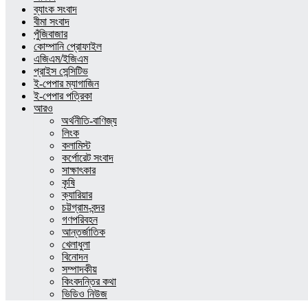
ব্যাংক সংবাদ
বীমা সংবাদ
পুঁজিবাজার
কোম্পানি প্রোফাইল
এজিএম/ইজিএম
প্রাইস সেন্সিটিভ
ই-পেপার ম্যাগাজিন
ই-পেপার পত্রিকা
আরও
অর্থনীতি-বাণিজ্য
লিংক
কলামিস্ট
কর্পোরেট সংবাদ
সাক্ষাৎকার
কৃষি
ক্যারিয়ার
চট্টগ্রাম-বন্দর
গণপরিবহন
আন্তর্জাতিক
খেলাধুলা
বিনোদন
সম্পাদকীয়
কিংবদন্তির কথা
ভিডিও নিউজ