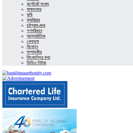
কর্পোরেট সংবাদ
সাক্ষাৎকার
কৃষি
ক্যারিয়ার
চট্টগ্রাম-বন্দর
গণপরিবহন
আন্তর্জাতিক
খেলাধুলা
বিনোদন
সম্পাদকীয়
কিংবদন্তির কথা
ভিডিও নিউজ