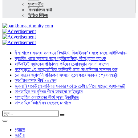
সম্পাদকীয়
কিংবদন্তির কথা
ভিডিও নিউজ
বীমা খাতের সমস্যা সমাধানে বিআইএ, বিআইএফ’র সঙ্গে বসছে আইডিআরএ
ব্যাংকিং খাতে মুনাফার নতুন প্রতিযোগিতা, শীর্ষে ব্র্যাক ব্যাংক
সাউথইস্ট ব্যাংকের পরিচালনা পর্ষদের চেয়ারম্যান এম.এ কাশেম
কাঠমান্ডুতে ৩য় আন্তর্জাতিক আদিবাসী ভাষা সাংবাদিকতা সম্মেলন শুরু
১০ বছরের জ্বালানি পরিকল্পনা সংসদে তুলে ধরবে সরকার : প্রধানমন্ত্রী
স্বর্ণ উৎপাদনে শীর্ষ ১০ দেশ
জ্বালানি সংকট মোকাবিলায় সরকার সর্বোচ্চ চেষ্টা চালিয়ে যাচ্ছে: প্রধানমন্ত্রী
সাপ্তাহিক দর বৃদ্ধির শীর্ষে ফারইস্ট ফাইন্যান্স
সাপ্তাহিক লেনদেনের শীর্ষে সুহৃদ ইন্ডাষ্ট্রিজ
সাপ্তাহিক রিটার্নে দর বেড়েছে ৮ খাতে
প্রচ্ছদ
জাতীয়