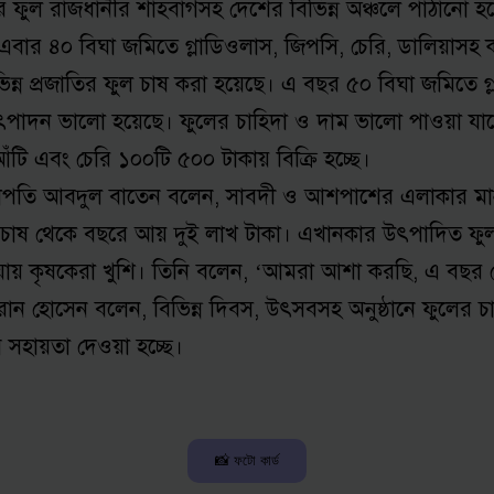
ঁর ফুল রাজধানীর শাহবাগসহ দেশের বিভিন্ন অঞ্চলে পাঠানো হচ
ি এবার ৪০ বিঘা জমিতে গ্লাডিওলাস, জিপসি, চেরি, ডালিয়াস
ন্ন প্রজাতির ফুল চাষ করা হয়েছে। এ বছর ৫০ বিঘা জমিতে 
দন ভালো হয়েছে। ফুলের চাহিদা ও দাম ভালো পাওয়া যাচ্ছে। 
ঁটি এবং চেরি ১০০টি ৫০০ টাকায় বিক্রি হচ্ছে।
াপতি আবদুল বাতেন বলেন, সাবদী ও আশপাশের এলাকার মানুষ 
াষ থেকে বছরে আয় দুই লাখ টাকা। এখানকার উৎপাদিত ফুল ঢাক
 কৃষকেরা খুশি। তিনি বলেন, ‘আমরা আশা করছি, এ বছর কোট
মরান হোসেন বলেন, বিভিন্ন দিবস, উৎসবসহ অনুষ্ঠানে ফুলের চা
ে সহায়তা দেওয়া হচ্ছে।
📸 ফটো কার্ড