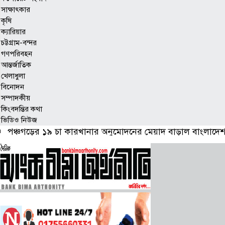
সাক্ষাৎকার
কৃষি
ক্যারিয়ার
চট্টগ্রাম-বন্দর
গণপরিবহন
আন্তর্জাতিক
খেলাধুলা
বিনোদন
সম্পাদকীয়
কিংবদন্তির কথা
ভিডিও নিউজ
পঞ্চগড়ের ১৯ চা কারখানার অনুমোদনের মেয়াদ বাড়াল বাংলাদেশ 
বীমা দাবি নিষ্পত্তিতে বাধ্যতামূলক অডিট রিপোর্টে আপত্তি বিআই
পপুলার লাইফের বীমা দাবীর চেক হস্তান্তর ও ব্যবসা পর্যালোচনা স
প্রোটেক্টিভ লাইফের সঙ্গে হলিডে ইন ঢাকা সিটি সেন্টারের চুক্তি
বীমা আইন লঙ্ঘনের ব্যাখ্যা চেয়ে স্বদেশ লাইফকে কারণ দর্শানোর