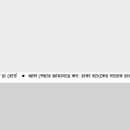
চা বোর্ড
জাল শেয়ার জামানতে ঋণ: ঢাকা ব্যাংকের সাবেক চার কর
এর
শেয়ার কারসাজি মামলা: সাকিবসহ ১৫ জনের বিরুদ্ধে তদন্ত শ
ভা অনুষ্ঠিত
কর্ণফুলী ইন্স্যুরেন্সের অর্ধ-বার্ষিক সম্মেলন অনুষ্ঠিত
কাঠমান্ডু গেলেন বাংলাদেশের আট সাংবাদিক
বীমা মার্কেট
 নোটিশ