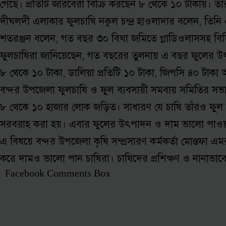
গেছে। প্রতিটি জারবেরা বিক্রি করছেন ৮ থেকে ১০ টাকায়। তা
দীঘলদী এলাকার ফুলচাষি নকুল চন্দ্র হাওলাদার বলেন, তিন
শতরঞ্জন বলেন, গত বছর ৩০ বিঘা জমিতে গ্লাডিওলাসসহ বিভি
ফুলচাষিরা জানিয়েছেন, গত বছরের তুলনায় এ বছর ফুলের উৎপা
৮ থেকে ১০ টাকা, ডালিয়া প্রতিটি ১০ টাকা, জিপসি ৪০ টাকা আ
বন্দর উপজেলা ফুলচাষি ও ফুল ব্যবসায়ী সমবায় সমিতির সভ
৮ থেকে ১০ হাজার লোক জড়িত। সাধারণ যে চাষি তাঁরও ফুল চ
সরবরাহ করা হয়। এবার ফুলের উৎপাদন ও দাম ভালো পাওয়ায়
এ বিষয়ে বন্দর উপজেলা কৃষি সম্প্রসারণ কর্মকর্তা মোস্তফা এ
করে দামও ভালো পান চাষিরা। চাষিদের প্রশিক্ষণ ও নানাভাব
Facebook Comments Box