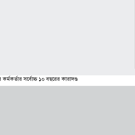
্মকর্তার সর্বোচ্চ ১০ বছরের কারাদণ্ড
েষ পর্যায়ে, শিগগিরই চার্জশিট
িংয়ের যাদুকর এস আর খানের মৃত্যুবার্ষিকী আজ