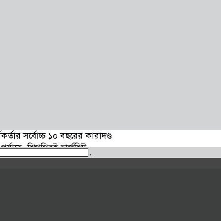
্তার সর্বোচ্চ ১০ বছরের কারাদণ্ড
র্যায়ে, শিগগিরই চার্জশিট
রোটেক্টিভ লাইফের সঙ্গে হলিডে ইন ঢাকা সিটি সেন্টারের চুক্তি
াখ্যা চেয়ে স্বদেশ লাইফকে কারণ দর্শানোর নোটিশ