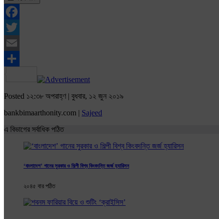
Facebook
Twitter
Email
Share
Posted ১২:৩৮ অপরাহ্ণ | বুধবার, ১২ জুন ২০১৯
bankbimaarthonity.com |
Sajeed
এ বিভাগের সর্বাধিক পঠিত
‘বাংলাদেশ’ গানের সুরকার ও শিল্পী বিশ্ব কিংবদন্তি জর্জ হ্যারিসন
২০৪৫ বার পঠিত