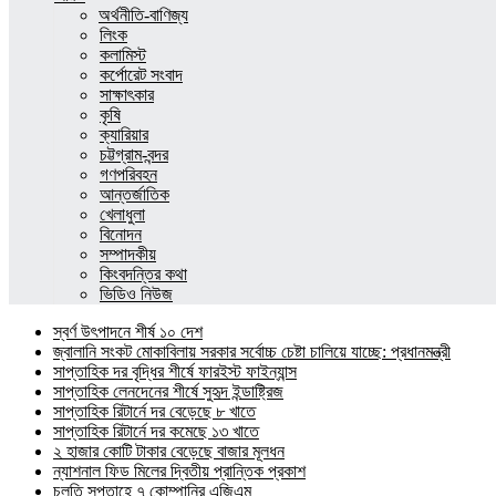
অর্থনীতি-বাণিজ্য
লিংক
কলামিস্ট
কর্পোরেট সংবাদ
সাক্ষাৎকার
কৃষি
ক্যারিয়ার
চট্টগ্রাম-বন্দর
গণপরিবহন
আন্তর্জাতিক
খেলাধুলা
বিনোদন
সম্পাদকীয়
কিংবদন্তির কথা
ভিডিও নিউজ
স্বর্ণ উৎপাদনে শীর্ষ ১০ দেশ
জ্বালানি সংকট মোকাবিলায় সরকার সর্বোচ্চ চেষ্টা চালিয়ে যাচ্ছে: প্রধানমন্ত্রী
সাপ্তাহিক দর বৃদ্ধির শীর্ষে ফারইস্ট ফাইন্যান্স
সাপ্তাহিক লেনদেনের শীর্ষে সুহৃদ ইন্ডাষ্ট্রিজ
সাপ্তাহিক রিটার্নে দর বেড়েছে ৮ খাতে
সাপ্তাহিক রিটার্নে দর কমেছে ১৩ খাতে
২ হাজার কোটি টাকার বেড়েছে বাজার মূলধন
ন্যাশনাল ফিড মিলের দ্বিতীয় প্রান্তিক প্রকাশ
চলতি সপ্তাহে ৭ কোম্পানির এজিএম