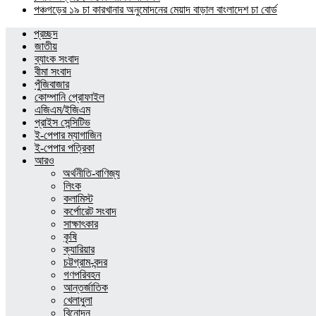
পঞ্চগড়ের ১৯ চা কারখানার অনুমোদনের মেয়াদ বাড়াল বাংলাদেশ চা বোর্ড
প্রচ্ছদ
জাতীয়
ব্যাংক সংবাদ
বীমা সংবাদ
পুঁজিবাজার
কোম্পানি প্রোফাইল
এজিএম/ইজিএম
প্রাইস সেন্সিটিভ
ই-পেপার ম্যাগাজিন
ই-পেপার পত্রিকা
আরও
অর্থনীতি-বাণিজ্য
লিংক
কলামিস্ট
কর্পোরেট সংবাদ
সাক্ষাৎকার
কৃষি
ক্যারিয়ার
চট্টগ্রাম-বন্দর
গণপরিবহন
আন্তর্জাতিক
খেলাধুলা
বিনোদন