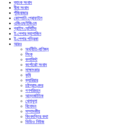
ব্যাংক সংবাদ
বীমা সংবাদ
পুঁজিবাজার
কোম্পানি প্রোফাইল
এজিএম/ইজিএম
প্রাইস সেন্সিটিভ
ই-পেপার ম্যাগাজিন
ই-পেপার পত্রিকা
আরও
অর্থনীতি-বাণিজ্য
লিংক
কলামিস্ট
কর্পোরেট সংবাদ
সাক্ষাৎকার
কৃষি
ক্যারিয়ার
চট্টগ্রাম-বন্দর
গণপরিবহন
আন্তর্জাতিক
খেলাধুলা
বিনোদন
সম্পাদকীয়
কিংবদন্তির কথা
ভিডিও নিউজ