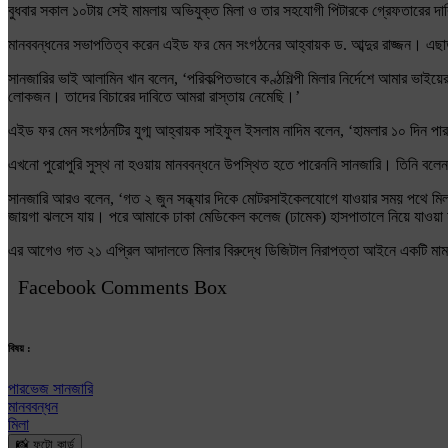
বুধবার সকাল ১০টায় সেই মামলায় অভিযুক্ত মিলা ও তার সহযোগী পিটারকে গ্রেফতারের 
মানববন্ধনের সভাপতিত্ব করেন এইড ফর মেন সংগঠনের আহ্বায়ক ড. আব্দুর রাজ্জন। এছা
সানজারির ভাই আলামিন খান বলেন, ‘পরিকল্পিতভাবে কণ্ঠশিল্পী মিলার নির্দেশে আমার ভা
লোকজন। তাদের বিচারের দাবিতে আমরা রাস্তায় নেমেছি।’
এইড ফর মেন সংগঠনটির যুগ্ম আহ্বায়ক সাইফুল ইসলাম নাদিম বলেন, ‘হামলার ১০ দিন পার 
এখনো পুরোপুরি সুস্থ না হওয়ায় মানববন্ধনে উপস্থিত হতে পারেননি সানজারি। তিনি বল
সানজারি আরও বলেন, ‘গত ২ জুন সন্ধ্যার দিকে মোটরসাইকেলযোগে যাওয়ার সময় পথে মিলা
জায়গা ঝলসে যায়। পরে আমাকে ঢাকা মেডিকেল কলেজ (ঢামেক) হাসপাতালে নিয়ে যাওয়া
এর আগেও গত ২১ এপ্রিল আদালতে মিলার বিরুদ্ধে ডিজিটাল নিরাপত্তা আইনে একটি মা
Facebook Comments Box
বিষয় :
পারভেজ সানজারি
মানববন্ধন
মিলা
📸 ফটো কার্ড