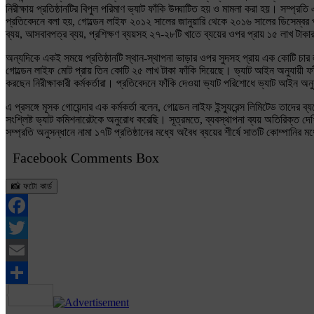
নিরীক্ষায় প্রতিষ্ঠানটির বিপুল পরিমাণ ভ্যাট ফাঁকি উদ্ঘাটিত হয় ও মামলা করা হয়। সম্প্
প্রতিবেদনে বলা হয়, গোল্ডেন লাইফ ২০১২ সালের জানুয়ারি থেকে ২০১৬ সালের ডিসেম্বর পর্যন্
ব্যয়, আসবাবপত্র ব্যয়, প্রশিক্ষণ ব্যয়সহ ২৭-২৮টি খাতে ব্যয়ের ওপর প্রায় ১৫ লাখ টাকা
অন্যদিকে একই সময়ে প্রতিষ্ঠানটি স্থান-স্থাপনা ভাড়ার ওপর সুদসহ প্রায় এক কোটি চার লা
গোল্ডেন লাইফ মোট প্রায় তিন কোটি ২৫ লাখ টাকা ফাঁকি দিয়েছে। ভ্যাট আইন অনুযায়ী ফাঁ
করছেন নিরীক্ষাকারী কর্মকর্তারা। প্রতিবেদনে ফাঁকি দেওয়া ভ্যাট পরিশোধে ভ্যাট আইন অ
এ প্রসঙ্গে মূসক গোয়েন্দার এক কর্মকর্তা বলেন, গোল্ডেন লাইফ ইন্স্যুরেন্স লিমিটেড তা
সংশ্লিষ্ট ভ্যাট কমিশনারেটকে অনুরোধ করেছি। সূত্রমতে, ব্যবস্থাপনা ব্যয় অতিরিক্ত 
সম্প্রতি অনুসন্ধানে নামা ১৭টি প্রতিষ্ঠানের মধ্যে অবৈধ ব্যয়ের শীর্ষে সাতটি কোম্পানি
Facebook Comments Box
📸 ফটো কার্ড
Facebook
Twitter
Email
Share