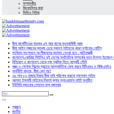
সম্পাদকীয়
কিংবদন্তির কথা
ভিডিও নিউজ
বীমা মার্কেটিংয়ের যাদুকর এস আর খানের মৃত্যুবার্ষিকী আজ
বীমা আইন লঙ্ঘনের ব্যাখ্যা চেয়ে স্বদেশ লাইফকে কারণ দর্শানোর নোটিশ
সংবিধান সংশোধনে অংশীজনদের মতামত নেওয়া হবে : আইনমন্ত্রী
বাংলাদেশ-কোরিয়া সিইপিএ দুই দেশের অর্থনৈতিক সম্পর্কের নতুন দিগন্ত উন্মোচন কর
বিনিয়োগ ও বাংলাদেশ থেকে দক্ষ শ্রমিক নিতে আগ্রহী সৌদি
বস্ত্র ও পোশাক শিল্পের প্রচারে আন্তর্জাতিক মেলা করবে বিটিএমএ ও বিজিএমইএ
অর্থনীতি বাড়ছে, বীমা কেন নয়?
৩৬ লাখ ৮৩ হাজার টাকার বীমা দাবি পরিশোধ করলো ন্যাশনাল লাইফ
আলফা ইসলামী লাইফের লিডার্স ক্লাব অ্যাওয়ার্ডস নাইট অনুষ্ঠিত
ইউসিবি ব্যাংকের লেনদেন বন্ধ মঙ্গলবার
প্রচ্ছদ
জাতীয়