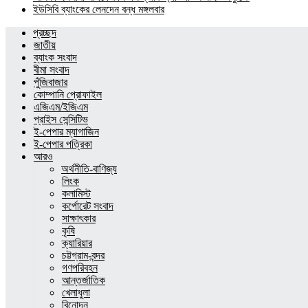
ইউসিবি ব্যাংকের লেনদেন বন্ধ মঙ্গলবার
প্রচ্ছদ
জাতীয়
ব্যাংক সংবাদ
বীমা সংবাদ
পুঁজিবাজার
কোম্পানি প্রোফাইল
এজিএম/ইজিএম
প্রাইস সেন্সিটিভ
ই-পেপার ম্যাগাজিন
ই-পেপার পত্রিকা
আরও
অর্থনীতি-বাণিজ্য
লিংক
কলামিস্ট
কর্পোরেট সংবাদ
সাক্ষাৎকার
কৃষি
ক্যারিয়ার
চট্টগ্রাম-বন্দর
গণপরিবহন
আন্তর্জাতিক
খেলাধুলা
বিনোদন