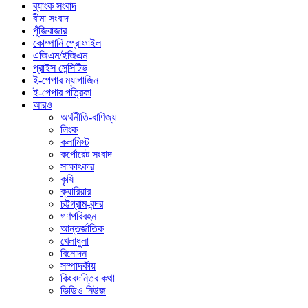
ব্যাংক সংবাদ
বীমা সংবাদ
পুঁজিবাজার
কোম্পানি প্রোফাইল
এজিএম/ইজিএম
প্রাইস সেন্সিটিভ
ই-পেপার ম্যাগাজিন
ই-পেপার পত্রিকা
আরও
অর্থনীতি-বাণিজ্য
লিংক
কলামিস্ট
কর্পোরেট সংবাদ
সাক্ষাৎকার
কৃষি
ক্যারিয়ার
চট্টগ্রাম-বন্দর
গণপরিবহন
আন্তর্জাতিক
খেলাধুলা
বিনোদন
সম্পাদকীয়
কিংবদন্তির কথা
ভিডিও নিউজ