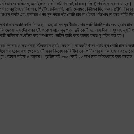
রতি এনবিআর ও কাস্টমস, এক্সাইজ ও ভ্যাট কমিশনারেট, ঢাকায় (দক্ষিণ) প্রতিবেদন দেওয়া হয়।
ত প্রতিবছর বিজ্ঞাপন, প্রিন্টিং, স্টেশনারি, গাড়ি মেরামত, নিরীক্ষা ফি, কনসালটেন্সি, নিব
র উৎসে ভ্যাট এবং ভ্যাটের ওপর সুদ প্রায় দুই কোটি চার লাখ টাকা পরিশোধ না করে ফাঁকি দ
খ টাকার ভ্যাট ফাঁকি দিয়েছে। এছাড়া স্বাস্থ্য বীমার ওপর প্রতিষ্ঠানটি প্রায় ৩৯ হাজার টা
কি দেওয়া ভ্যাটের ওপর দুই শতাংশ হারে সুদ প্রায় দুই কোটি ৭৫ লাখ টাকা। সুদসহ ভ্যাট ফ
নুযায়ী দাবিনামা-সংবলিত কারণ দর্শানোর নোটিস জারি করে আদায় করার সুপারিশ করা হয়।
দের ব্যয়ের ক্ষেত্রে ও স্থাপনায় সঠিকভাবে ভ্যাট দেয় না। কয়েকটি খাতে প্রায় ছয় কোটি টাক
দেখিয়ে গ্রাহকের কাছ থেকে ১৭টি সরকারি-বেসরকারি বীমা কোম্পানির প্রায় এক হাজার ২৫৬ 
র মধ্যে গোল্ডেন লাইফ ৫ নম্বরে। প্রতিষ্ঠানটি ১৬৫ কোটি ২৫ লাখ টাকা অবৈধভাবে ব্যয় করেছে