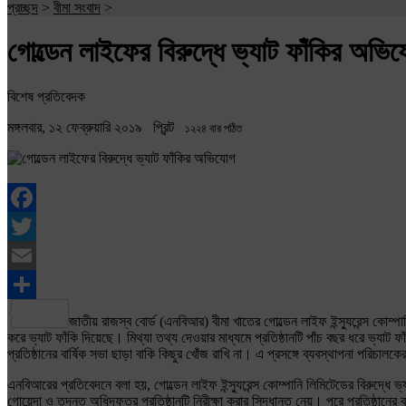
প্রচ্ছদ
>
বীমা সংবাদ
>
গোল্ডেন লাইফের বিরুদ্ধে ভ্যাট ফাঁকির অভি
বিশেষ প্রতিবেদক
মঙ্গলবার, ১২ ফেব্রুয়ারি ২০১৯
প্রিন্ট
১২২৪ বার পঠিত
Facebook
Twitter
Email
Share
জাতীয় রাজস্ব বোর্ড (এনবিআর) বীমা খাতের গোল্ডেন লাইফ ইন্স্যুরেন্স কোম্প
করে ভ্যাট ফাঁকি দিয়েছে। মিথ্যা তথ্য দেওয়ার মাধ্যমে প্রতিষ্ঠানটি পাঁচ বছর ধরে ভ্যাট 
প্রতিষ্ঠানের বার্ষিক সভা ছাড়া বাকি কিছুর খোঁজ রাখি না। এ প্রসঙ্গে ব্যবস্থাপনা পরিচাল
এনবিআরের প্রতিবেদনে বলা হয়, গোল্ডেন লাইফ ইন্স্যুরেন্স কোম্পানি লিমিটেডের বিরুদ্ধে
গোয়েন্দা ও তদন্ত অধিদফতর প্রতিষ্ঠানটি নিরীক্ষা করার সিদ্ধান্ত নেয়। পরে প্রতিষ্ঠানের