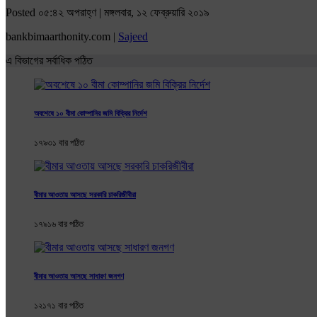
Posted ০৫:৪২ অপরাহ্ণ | মঙ্গলবার, ১২ ফেব্রুয়ারি ২০১৯
bankbimaarthonity.com |
Sajeed
এ বিভাগের সর্বাধিক পঠিত
অবশেষে ১০ বীমা কোম্পানির জমি বিক্রির নির্দেশ
১৭৯৩১ বার পঠিত
বীমার আওতায় আসছে সরকারি চাকরিজীবীরা
১৭৯১৬ বার পঠিত
বীমার আওতায় আসছে সাধারণ জনগণ
১২১৭১ বার পঠিত