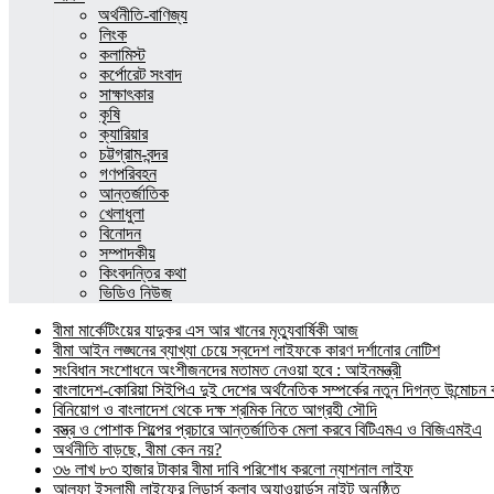
অর্থনীতি-বাণিজ্য
লিংক
কলামিস্ট
কর্পোরেট সংবাদ
সাক্ষাৎকার
কৃষি
ক্যারিয়ার
চট্টগ্রাম-বন্দর
গণপরিবহন
আন্তর্জাতিক
খেলাধুলা
বিনোদন
সম্পাদকীয়
কিংবদন্তির কথা
ভিডিও নিউজ
বীমা মার্কেটিংয়ের যাদুকর এস আর খানের মৃত্যুবার্ষিকী আজ
বীমা আইন লঙ্ঘনের ব্যাখ্যা চেয়ে স্বদেশ লাইফকে কারণ দর্শানোর নোটিশ
সংবিধান সংশোধনে অংশীজনদের মতামত নেওয়া হবে : আইনমন্ত্রী
বাংলাদেশ-কোরিয়া সিইপিএ দুই দেশের অর্থনৈতিক সম্পর্কের নতুন দিগন্ত উন্মোচন কর
বিনিয়োগ ও বাংলাদেশ থেকে দক্ষ শ্রমিক নিতে আগ্রহী সৌদি
বস্ত্র ও পোশাক শিল্পের প্রচারে আন্তর্জাতিক মেলা করবে বিটিএমএ ও বিজিএমইএ
অর্থনীতি বাড়ছে, বীমা কেন নয়?
৩৬ লাখ ৮৩ হাজার টাকার বীমা দাবি পরিশোধ করলো ন্যাশনাল লাইফ
আলফা ইসলামী লাইফের লিডার্স ক্লাব অ্যাওয়ার্ডস নাইট অনুষ্ঠিত